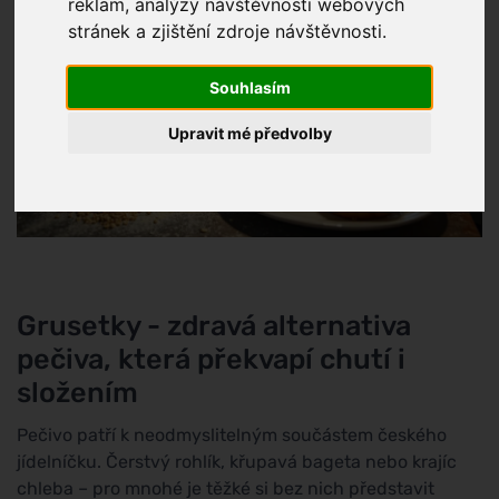
reklam, analýzy návštěvnosti webových
stránek a zjištění zdroje návštěvnosti.
Souhlasím
Upravit mé předvolby
Grusetky - zdravá alternativa
pečiva, která překvapí chutí i
složením
Pečivo patří k neodmyslitelným součástem českého
jídelníčku. Čerstvý rohlík, křupavá bageta nebo krajíc
chleba – pro mnohé je těžké si bez nich představit