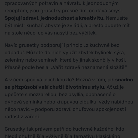
zpracovaných potravin a návratu k jednoduchým
receptům, jsou grusetky přesně tím, co dává smysl.
Spojují zdraví, jednoduchost a kreativitu.
Nemusíte
být mistr kuchař, abyste je zvládli, a přesto budete mít
na stole něco, co vás nasytí bez výčitek.
Navíc grusetky podporují i princip „z kuchyně bez
odpadu". Můžete do nich využít zbytek bylinek, sýra,
zeleniny nebo semínek, které by jinak skončily v koši.
Přesně podle hesla: „Vařit zdravě neznamená složitě."
A v čem spočívá jejich kouzlo? Možná v tom, jak
snadno
se přizpůsobí vaší chuti i životnímu stylu
. Ať už je
upečete s mozzarellou, bez psyllia, obohacené o
dýňová semínka nebo křupavou cibulku, vždy nabídnou
něco navíc – podporu zdraví, chuťovou spokojenost i
radost z vaření.
Grusetky tak právem patří do kuchyně každého, kdo
hledá chutnější a výživnější alternativu klasického