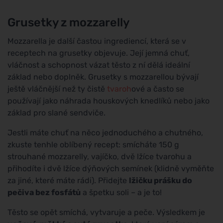
Grusetky z mozzarelly
Mozzarella je další častou ingrediencí, která se v
receptech na grusetky objevuje. Její jemná chuť,
vláčnost a schopnost vázat těsto z ní dělá ideální
základ nebo doplněk. Grusetky s mozzarellou bývají
ještě vláčnější než ty čistě
tvaroh
ové a často se
používají jako náhrada houskových knedlíků nebo jako
základ pro slané sendviče.
Jestli máte chuť na něco jednoduchého a chutného,
zkuste tenhle oblíbený recept: smícháte 150 g
strouhané mozzarelly, vajíčko, dvě lžíce tvarohu a
přihodíte i dvě lžíce dýňových semínek (klidně vyměňte
za jiné, které máte rádi). Přidejte
lžičku prášku do
pečiva bez fosfátů
a špetku soli – a je to!
Těsto se opět smíchá, vytvaruje a peče. Výsledkem je