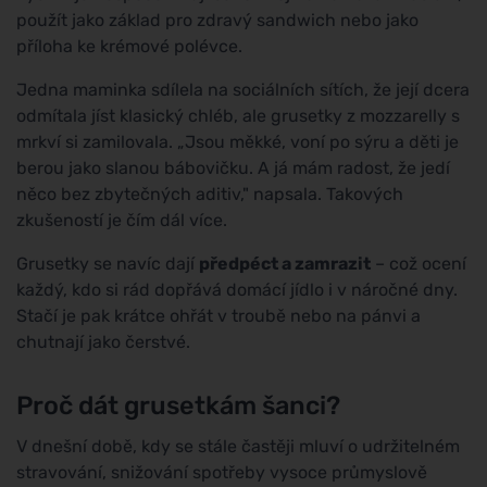
použít jako základ pro zdravý sandwich nebo jako
příloha ke krémové polévce.
Jedna maminka sdílela na sociálních sítích, že její dcera
odmítala jíst klasický chléb, ale grusetky z mozzarelly s
mrkví si zamilovala. „Jsou měkké, voní po sýru a děti je
berou jako slanou bábovičku. A já mám radost, že jedí
něco bez zbytečných aditiv," napsala. Takových
zkušeností je čím dál více.
Grusetky se navíc dají
předpéct a zamrazit
– což ocení
každý, kdo si rád dopřává domácí jídlo i v náročné dny.
Stačí je pak krátce ohřát v troubě nebo na pánvi a
chutnají jako čerstvé.
Proč dát grusetkám šanci?
V dnešní době, kdy se stále častěji mluví o udržitelném
stravování, snižování spotřeby vysoce průmyslově