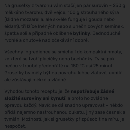
Na grusetky z tvarohu vám stačí jen pár surovin – 250 g
měkkého tvarohu, dvě vejce, 100 g strouhaného sýra
(klidně mozzarella, ale skvěle funguje i gouda nebo
eidam), tři lžíce lněných nebo slunečnicových semínek,
špetka soli a případně oblíbené
bylinky
. Jednoduché,
rychlé a chuťově nad očekávání dobré.
Všechny ingredience se smíchají do kompaktní hmoty,
ze které se tvoří placičky nebo bochánky. Ty se pak
pečou v troubě předehřáté na 180 °C asi 25 minut.
Grusetky by měly být na povrchu lehce zlatavé, uvnitř
ale zůstávají měkké a vláčné.
Výhodou tohoto receptu je, že
nepotřebuje žádné
složité suroviny ani kynutí
, a proto ho zvládne
opravdu každý. Navíc se dá snadno upravovat – někdo
přidá najemno nastrouhanou cuketu, jiný zase česnek a
tymián. Možností, jak si grusetky přizpůsobit na míru, je
nespočet.