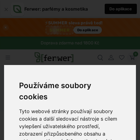
×
Ferwer: parfémy a kosmetika
Do aplikace
⚡
SUMMER sleva právě teď!
×
SUMMER
Do aplikace
Doprava zdarma nad 1800 Kč
0
Ferwer
Blog
Zdraví
Objevte kouzlo grusetek a
ochutnejte zdravější variantu pečiva
Používáme soubory
cookies
Dámské parfémy
Pánské parfémy
Unisex parfémy
Tyto webové stránky používají soubory
Eva Novotná
8 min
15.6.2025
cookies a další sledovací nástroje s cílem
vylepšení uživatelského prostředí,
zobrazení přizpůsobeného obsahu a