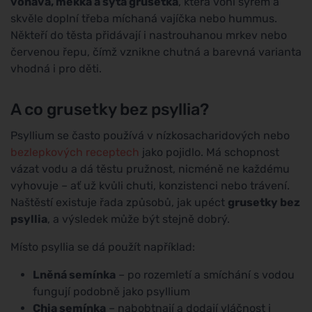
voňavá, měkká a sytá grusetka
, která voní sýrem a
skvěle doplní třeba míchaná vajíčka nebo hummus.
Někteří do těsta přidávají i nastrouhanou mrkev nebo
červenou řepu, čímž vznikne chutná a barevná varianta
vhodná i pro děti.
A co grusetky bez psyllia?
Psyllium se často používá v nízkosacharidových nebo
bezlepkových receptech
jako pojidlo. Má schopnost
vázat vodu a dá těstu pružnost, nicméně ne každému
vyhovuje – ať už kvůli chuti, konzistenci nebo trávení.
Naštěstí existuje řada způsobů, jak upéct
grusetky bez
psyllia
, a výsledek může být stejně dobrý.
Místo psyllia se dá použít například:
Lněná semínka
– po rozemletí a smíchání s vodou
fungují podobně jako psyllium
Chia semínka
– nabobtnají a dodají vláčnost i