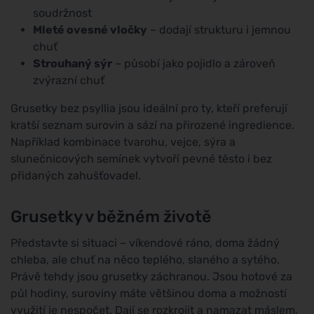
soudržnost
Mleté ovesné vločky
– dodají strukturu i jemnou
chuť
Strouhaný sýr
– působí jako pojidlo a zároveň
zvýrazní chuť
Grusetky bez psyllia jsou ideální pro ty, kteří preferují
kratší seznam surovin a sází na přirozené ingredience.
Například kombinace tvarohu, vejce, sýra a
slunečnicových semínek vytvoří pevné těsto i bez
přidaných zahušťovadel.
Grusetky v běžném životě
Představte si situaci – víkendové ráno, doma žádný
chleba, ale chuť na něco teplého, slaného a sytého.
Právě tehdy jsou grusetky záchranou. Jsou hotové za
půl hodiny, suroviny máte většinou doma a možností
využití je nespočet. Dají se rozkrojit a namazat máslem,