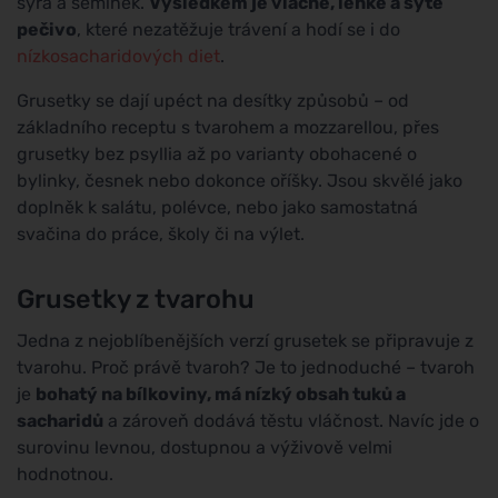
sýra a semínek.
Výsledkem je vláčné, lehké a syté
pečivo
, které nezatěžuje trávení a hodí se i do
nízkosacharidových diet
.
Grusetky se dají upéct na desítky způsobů – od
základního receptu s tvarohem a mozzarellou, přes
grusetky bez psyllia až po varianty obohacené o
bylinky, česnek nebo dokonce oříšky. Jsou skvělé jako
doplněk k salátu, polévce, nebo jako samostatná
svačina do práce, školy či na výlet.
Grusetky z tvarohu
Jedna z nejoblíbenějších verzí grusetek se připravuje z
tvarohu. Proč právě tvaroh? Je to jednoduché – tvaroh
je
bohatý na bílkoviny, má nízký obsah tuků a
sacharidů
a zároveň dodává těstu vláčnost. Navíc jde o
surovinu levnou, dostupnou a výživově velmi
hodnotnou.