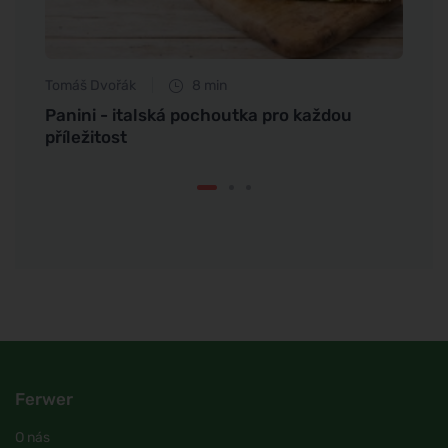
Tomáš Dvořák
8 min
Jan S
ě
Panini - italská pochoutka pro každou
Magne
příležitost
spán
Ferwer
O nás