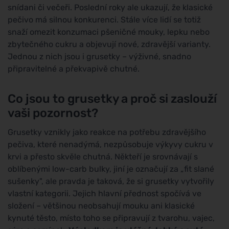
snídani či večeři. Poslední roky ale ukazují, že klasické
pečivo má silnou konkurenci. Stále více lidí se totiž
snaží omezit konzumaci pšeničné mouky, lepku nebo
zbytečného cukru a objevují nové, zdravější varianty.
Jednou z nich jsou i grusetky – výživné, snadno
připravitelné a překvapivě chutné.
Co jsou to grusetky a proč si zaslouží
vaši pozornost?
Grusetky vznikly jako reakce na potřebu zdravějšího
pečiva, které nenadýmá, nezpůsobuje výkyvy cukru v
krvi a přesto skvěle chutná. Někteří je srovnávají s
oblíbenými low-carb bulky, jiní je označují za „fit slané
sušenky", ale pravda je taková, že si grusetky vytvořily
vlastní kategorii. Jejich hlavní přednost spočívá ve
složení – většinou neobsahují mouku ani klasické
kynuté těsto, místo toho se připravují z tvarohu, vajec,