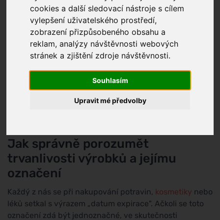
cookies a další sledovací nástroje s cílem
vylepšení uživatelského prostředí,
zobrazení přizpůsobeného obsahu a
reklam, analýzy návštěvnosti webových
stránek a zjištění zdroje návštěvnosti.
Souhlasím
Upravit mé předvolby
Jak správně porozumět
trvanlivosti výrobků a jejímu
označení
Každý z nás se při nakupování potravin,
kosmetiky
nebo
léků setkal s výrazem „datum expirace". Ačkoli se toto
označení zdá být jednoznačné, ve skutečnosti