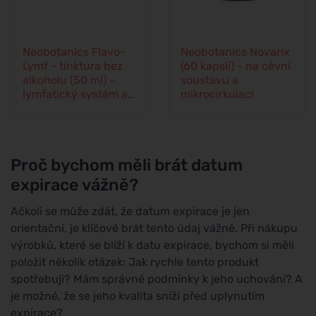
Neobotanics Flavo-
Neobotanics Novarix
Lymf - tinktura bez
(60 kapslí) - na cévní
alkoholu (50 ml) -
soustavu a
lymfatický systém a
mikrocirkulaci
cévní soustava
Proč bychom měli brát datum
expirace vážně?
Ačkoli se může zdát, že datum expirace je jen
orientační, je klíčové brát tento údaj vážně. Při nákupu
výrobků, které se blíží k datu expirace, bychom si měli
položit několik otázek: Jak rychle tento produkt
spotřebuji? Mám správné podmínky k jeho uchování? A
je možné, že se jeho kvalita sníží před uplynutím
expirace?