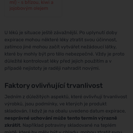
ml) - s břízou, kiwi a
jojobovým olejem
U léků je situace ještě závažnější. Po uplynutí doby
expirace mohou některé léky ztratit svou účinnost,
zatímco jiné mohou začít vytvářet nežádoucí látky,
které by mohly být pro tělo nebezpečné. Vždy je proto
důležité kontrolovat léky před jejich použitím a v
případě nejistoty je raději nahradit novými.
Faktory ovlivňující trvanlivost
Jedním z důležitých aspektů, které ovlivňují trvanlivost
výrobků, jsou podmínky, ve kterých je produkt
skladován. I když je na obalu uvedeno datum expirace,
nesprávné uchování může tento termín výrazně
zkrátit
. Například potraviny skladované na teplém
místě, které by měly být v chladu, mohou ztratit svou