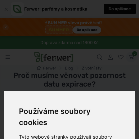
×
Ferwer: parfémy a kosmetika
Do aplikace
⚡
SUMMER sleva právě teď!
×
SUMMER
Do aplikace
Doprava zdarma nad 1800 Kč
0
Ferwer
Blog
Životní styl
Proč musíme věnovat pozornost
datu expirace?
Dámské parfémy
Pánské parfémy
Unisex parfémy
Používáme soubory
Jan Svoboda
7 min
19.10.2024
cookies
Tyto webové stránky používají soubory