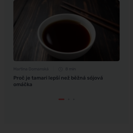
Martina Domanská
8 min
Jan S
Proč je tamari lepší než běžná sójová
Vliv 
omáčka
nemo