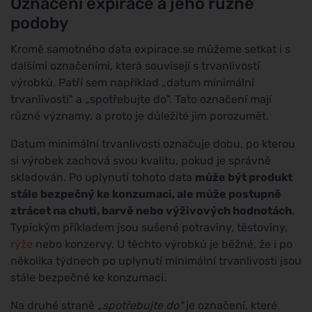
Označení expirace a jeho různé
podoby
Kromě samotného data expirace se můžeme setkat i s
dalšími označeními, která souvisejí s trvanlivostí
výrobků. Patří sem například „datum minimální
trvanlivosti" a „spotřebujte do". Tato označení mají
různé významy, a proto je důležité jim porozumět.
Datum minimální trvanlivosti označuje dobu, po kterou
si výrobek zachová svou kvalitu, pokud je správně
skladován. Po uplynutí tohoto data
může být produkt
stále bezpečný ke konzumaci, ale může postupně
ztrácet na chuti, barvě nebo výživových hodnotách
.
Typickým příkladem jsou sušené potraviny, těstoviny,
rýže
nebo konzervy. U těchto výrobků je běžné, že i po
několika týdnech po uplynutí minimální trvanlivosti jsou
stále bezpečné ke konzumaci.
Na druhé straně
„spotřebujte do"
je označení, které