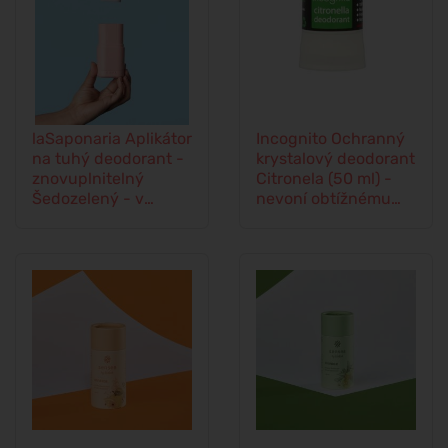
laSaponaria Aplikátor
Incognito Ochranný
na tuhý deodorant -
krystalový deodorant
znovuplnitelný
Citronela (50 ml) -
Šedozelený - v
nevoní obtížnému
elegantních barvách
hmyzu