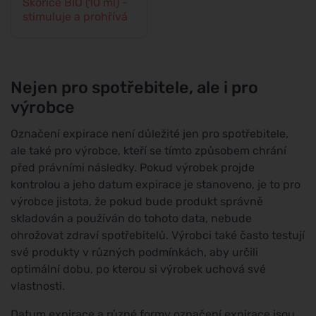
Skořice BIO (10 ml) -
stimuluje a prohřívá
Nejen pro spotřebitele, ale i pro
výrobce
Označení expirace není důležité jen pro spotřebitele,
ale také pro výrobce, kteří se tímto způsobem chrání
před právními následky. Pokud výrobek projde
kontrolou a jeho datum expirace je stanoveno, je to pro
výrobce jistota, že pokud bude produkt správně
skladován a používán do tohoto data, nebude
ohrožovat zdraví spotřebitelů. Výrobci také často testují
své produkty v různých podmínkách, aby určili
optimální dobu, po kterou si výrobek uchová své
vlastnosti.
Datum expirace a různé formy označení expirace jsou