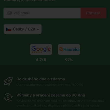
Přihlásit
Česky / CZK
4,7/5
97%
Do druhého dne a zdarma
Doprava zdarma pro objednávky nad 1800 Kč
Výměny a vrácení zdarma do 90 dnů
Kdykoli do 90 dnů nám můžete objednávku vrátit nebo zboží
vyměnit - náklady na dopravu zpětné zásilky jsou na nás