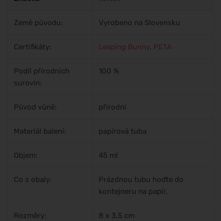
Země původu:
Vyrobeno na Slovensku
Certifikáty:
Leaping Bunny
,
PETA
Podíl přírodních
100 %
surovin:
Původ vůně:
přírodní
Materiál balení:
papírová tuba
Objem:
45 ml
Co s obaly:
Prázdnou tubu hoďte do
kontejneru na papír.
Rozměry:
8 x 3,5 cm