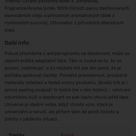
Triethyl Citrate (rostlinný ester k. citrónové),
Fragrance/Aroma (směs 100% čistých parou destilovaných
esenciálních olejů a přírodních aromatických látek z
rostlinných surovin),
Citronellol.
z přírodních éterických
olejů
Další info:
Pokud přecházíte z antiperspirantu na deodorant, může se
objevit krátká adaptační fáze. Tělo si zvyká na to, že se
pocení „neblokuje“, a Vy můžete mít pár dní pocit, že je
potřeba aplikovat častěji. Pomáhá pravidelnost, prodyšné
materiály oblečení a tenké vrstvy produktu. Skvělý trik je i
jemný peeling podpaží 1× týdně (ne v den holení) – odstraní
odumřelou kůži a deodorant se pak často chová ještě lépe.
Universe je ideální volba, když chcete vůni, která je
univerzální a neruší, ale přitom Vám dá pocit čistoty a
jistoty v jakékoliv situaci.
Značka
Kvitok