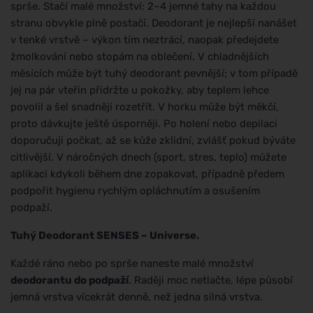
sprše. Stačí malé množství: 2–4 jemné tahy na každou
stranu obvykle plně postačí. Deodorant je nejlepší nanášet
v tenké vrstvě – výkon tím neztrácí, naopak předejdete
žmolkování nebo stopám na oblečení. V chladnějších
měsících může být tuhý deodorant pevnější; v tom případě
jej na pár vteřin přidržte u pokožky, aby teplem lehce
povolil a šel snadněji rozetřít. V horku může být měkčí,
proto dávkujte ještě úsporněji. Po holení nebo depilaci
doporučuji počkat, až se kůže zklidní, zvlášť pokud býváte
citlivější. V náročných dnech (sport, stres, teplo) můžete
aplikaci kdykoli během dne zopakovat, případně předem
podpořit hygienu rychlým opláchnutím a osušením
podpaží.
Tuhý Deodorant SENSES – Universe.
Každé ráno nebo po sprše naneste malé množství
deodorantu do podpaží
. Raději moc netlačte, lépe působí
jemná vrstva vícekrát denně, než jedna silná vrstva.