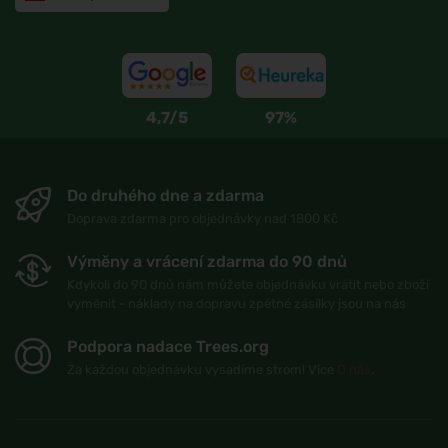
4,7/5
97%
Do druhého dne a zdarma
Doprava zdarma pro objednávky nad 1800 Kč
Výměny a vrácení zdarma do 90 dnů
Kdykoli do 90 dnů nám můžete objednávku vrátit nebo zboží
vyměnit - náklady na dopravu zpětné zásilky jsou na nás
Podpora nadace Trees.org
Za každou objednávku vysadíme strom! Více
O nás
.