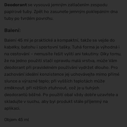
Deodorant
se vysouvá jemným zatlačením zespodu
papírové tuby. Zpět ho zasunete jemným poklepáním dna
tuby po tvrdém povrchu.
Balení:
Balení 45 ml je praktické a kompaktní, takže se vejde do
kabelky, batohu i sportovní tašky. Tuhá forma je výhodná i
na cestování – nemusíte řešit vylití ani tekutiny. Díky tomu,
že na jedno použití stačí opravdu malá vrstva, může Vám
deodorant při pravidelném používání vydržet dlouho. Pro
zachování ideální konzistence jej uchovávejte mimo přímé
slunce a výrazné teplo; při vyšších teplotách může
změknout, při nižších ztuhnout, což je u tuhých
deodorantů běžné. Po použití obal vždy dobře uzavřete a
skladujte v suchu, aby byl produkt stále příjemný na
aplikaci.
Objem 45 ml