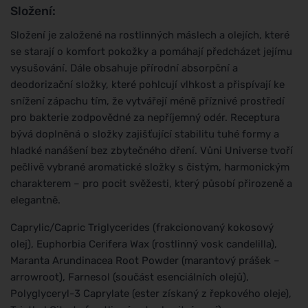
Složení:
Složení je založené na rostlinných máslech a olejích, které
se starají o komfort pokožky a pomáhají předcházet jejímu
vysušování. Dále obsahuje přírodní absorpční a
deodorizační složky, které pohlcují vlhkost a přispívají ke
snížení zápachu tím, že vytvářejí méně příznivé prostředí
pro bakterie zodpovědné za nepříjemný odér. Receptura
bývá doplněná o složky zajišťující stabilitu tuhé formy a
hladké nanášení bez zbytečného dření. Vůni Universe tvoří
pečlivě vybrané aromatické složky s čistým, harmonickým
charakterem – pro pocit svěžesti, který působí přirozeně a
elegantně.
Caprylic/Capric Triglycerides (frakcionovaný kokosový
olej), Euphorbia Cerifera Wax (rostlinný vosk candelilla),
Maranta Arundinacea Root Powder (marantový prášek –
arrowroot), Farnesol (součást esenciálních olejů),
Polyglyceryl-3 Caprylate (ester získaný z řepkového oleje),