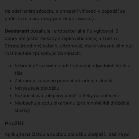
Na odstranění zápachu a omezení vlhkosti v popadží se
podílí také marantový prášek (arrowroot).
Deodorant
obsahuje i antibakteriální Polyglyceryl-3
Caprylate (ester získaný z řepkového oleje) a Triethyl
Citrate (rostlinný ester k. citrónové), které výrazně eliminují
růst bakterií způsobujících zápach.
Nebrání přirozenému odstraňování odpadních látek z
těla
Zabraňuje zápachu pomocí přírodních složek
Nevysušuje pokožku
Nezanechává „ulepený pocit“ a fleky na oblečení
Neobsahuje sodu bikarbonu (pro mnohé lidi dráždivá
složka)
Použití:
Aplikujte na čistou a suchou pokožku podpaží, ideálně po