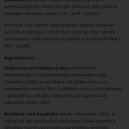
antimikrobiálními účinky pro 24h účinnost, jejíž efekt je
potvrzen i klinickou studií a tzv. „sniff“ testem*.
Eliminuje růst bakterií způsobujících zápach, zjemňuje
pokožku a udržuje v ní hydrataci. Zároveň však nebrání
přirozenému odstraňování odpadních a škodlivých látek z
těla – pocení.
Ingredience:
Frakcionovaný kokosový olej
je odlehčenou
nekomedogenní verzí klasického kokosového oleje.
Mnohem rychleji se vstřebává, má lehkou texturu a
nezanechává mastný film. Zvláčňuje suchou, popraskanou
a podrážčnou pokožku, napomáhá její regeneraci a
zabraňuje ztrátě vláhy.
Rostlinný vosk Candelilla
vytváří ochrannou vrstvu, a
zabraňuje tak vysušování a poškození citlivé pokožky v
důsledku nepříznivých podmínek vnějšího prostředí.