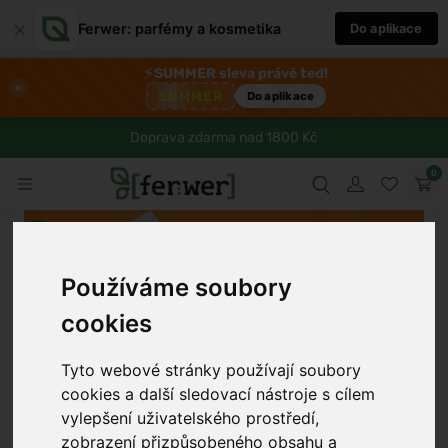
×
Ferwer: parfémy a kosmetika
Do aplikace
⚡
SUMMER sleva právě teď!
×
SUMMER
Do aplikace
Doprava zdarma nad 1800 Kč
0
Používáme soubory
cookies
Tyto webové stránky používají soubory
cookies a další sledovací nástroje s cílem
vylepšení uživatelského prostředí,
zobrazení přizpůsobeného obsahu a