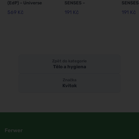
(EdP) – Universe
SENSES –
SENSES 
30ml
Thunder 45 ml
45 ml
569 Kč
191 Kč
191 Kč
Zpět do kategorie
Tělo a hygiena
Značka
Kvitok
Ferwer