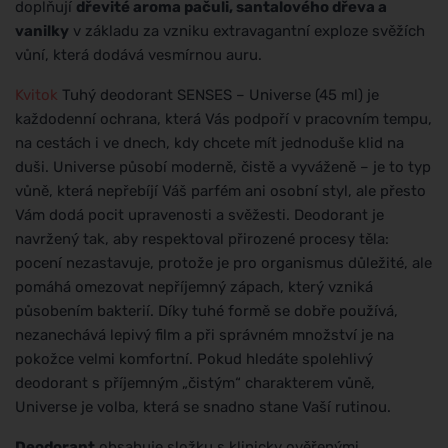
doplňují
dřevité aroma pačuli, santalového dřeva a
vanilky
v základu za vzniku extravagantní exploze svěžích
vůní, která dodává vesmírnou auru.
Kvitok
Tuhý deodorant SENSES – Universe (45 ml) je
každodenní ochrana, která Vás podpoří v pracovním tempu,
na cestách i ve dnech, kdy chcete mít jednoduše klid na
duši. Universe působí moderně, čistě a vyváženě – je to typ
vůně, která nepřebíjí Váš parfém ani osobní styl, ale přesto
Vám dodá pocit upravenosti a svěžesti. Deodorant je
navržený tak, aby respektoval přirozené procesy těla:
pocení nezastavuje, protože je pro organismus důležité, ale
pomáhá omezovat nepříjemný zápach, který vzniká
působením bakterií. Díky tuhé formě se dobře používá,
nezanechává lepivý film a při správném množství je na
pokožce velmi komfortní. Pokud hledáte spolehlivý
deodorant s příjemným „čistým“ charakterem vůně,
Universe je volba, která se snadno stane Vaší rutinou.
Deodorant
obsahuje složku s klinicky ověřenými