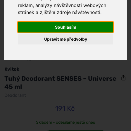
reklam, analýzy návštěvnosti webových
stránek a zjištění zdroje návštěvnosti.
Souhlasím
Upravit mé předvolby
/
Tělo a hygiena
Kvitok
Tuhý Deodorant SENSES – Universe
45 ml
Deodorant
191 Kč
Skladem - odesíláme ještě dnes