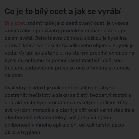
Co je to bílý ocet a jak se vyrábí
Bílý ocet
, známý také jako destilovaný ocet, je vysoce
univerzální a používaný produkt v domácnostech po
celém světě. Jeho hlavní účinnou složkou je kyselina
octová, která tvoří asi 4-7% celkového objemu, zbytek je
voda. Vyrábí se z etanolu, na kterém probíhá oxidace na
kyselinu octovou za pomoci acetobakterií, což jsou
bakterie zodpovědné právě za onu přeměnu z etanolu
na ocet.
Výsledný produkt je pak opět destilován, aby se
odstranily nečistoty a získal se čistý, bezbarvý roztok s
charakteristickým aromatem a kyselým profilem. Díky
své výrobní metodě a složení je bílý ocet velmi stabilní a
dlouhodobě skladovatelný, což přispívá k jeho
oblíbenosti v mnoha aplikacích, od kulinářství až po
úklid a hygienu.