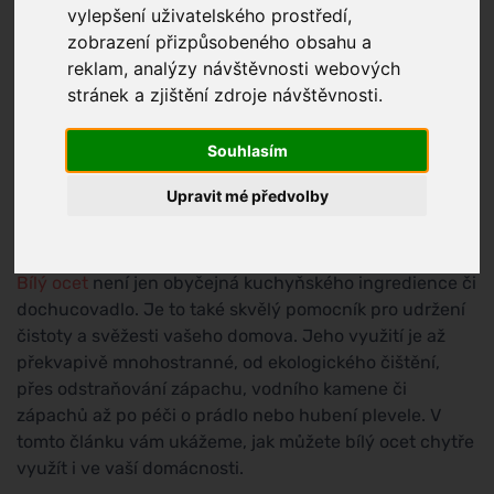
vylepšení uživatelského prostředí,
zobrazení přizpůsobeného obsahu a
reklam, analýzy návštěvnosti webových
stránek a zjištění zdroje návštěvnosti.
Souhlasím
Upravit mé předvolby
Bílý ocet
není jen obyčejná kuchyňského ingredience či
dochucovadlo. Je to také skvělý pomocník pro udržení
čistoty a svěžesti vašeho domova. Jeho využití je až
překvapivě mnohostranné, od ekologického čištění,
přes odstraňování zápachu, vodního kamene či
zápachů až po péči o prádlo nebo hubení plevele. V
tomto článku vám ukážeme, jak můžete bílý ocet chytře
využít i ve vaší domácnosti.