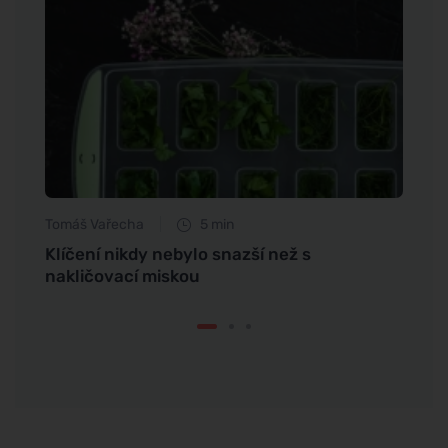
Tomáš Vařecha
5 min
Petr N
Klíčení nikdy nebylo snazší než s
Péče 
nakličovací miskou