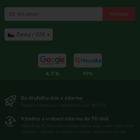
Přihlásit
Česky / CZK
4,7/5
97%
Do druhého dne a zdarma
Doprava zdarma pro objednávky nad 1800 Kč
Výměny a vrácení zdarma do 90 dnů
Kdykoli do 90 dnů nám můžete objednávku vrátit nebo zboží
vyměnit - náklady na dopravu zpětné zásilky jsou na nás