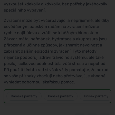
vyzkoušet kdekoliv a kdykoliv, bez potřeby jakéhokoliv
speciálního vybavení.
Zvracení může být vyčerpávající a nepříjemné, ale díky
osvědčeným babským radám na zvracení můžete
rychle najít úlevu a vrátit se k běžným činnostem.
Zázvor, máta, heřmánek, hydratace a akupresura jsou
přirozené a účinné způsoby, jak zmírnit nevolnost a
zabránit dalším epizodám zvracení. Tyto metody
nejenže podporují zdraví trávicího systému, ale také
posilují celkovou odolnost těla vůči stresu a nepohodlí.
Při použití těchto rad si však vždy pamatujte, že pokud
se vaše příznaky zhoršují nebo přetrvávají, je vhodné
vyhledat odbornou lékařskou pomoc.
Dámské parfémy
Pánské parfémy
Unisex parfémy