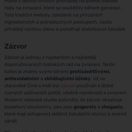
Právě v těchto chvílích přicházejí na pomoc babské
rady na zvracení, které se osvědčily během generací.
Tyto tradiční metody, založené na přírodních
ingrediencích a jednoduchých postupech, často
přinášejí rychlou úlevu a pomáhají stabilizovat žaludek.
Zázvor
Zázvor je jednou z nejstarších a nejčastěji
doporučovaných babských rad na zvracení. Tento
kořen je známý svými silnými
protizánětlivými,
antioxidačními
a
zklidňujícími účinky
. Už ve
starověké Číně a Indii byl
zázvor
používán k léčbě
různých zažívacích potíží, včetně nevolnosti a zvracení.
Moderní vědecké studie potvrdily, že zázvor obsahuje
bioaktivní sloučeniny, jako jsou
gingeroly
a
shogaoly
,
které mají schopnost zklidnit žaludeční sliznici a zmírnit
zánět.