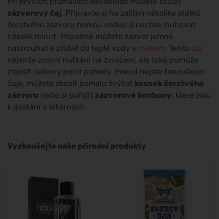
Při prvních příznacích nevolnosti můžete zkusit
zázvorový čaj
. Připravte si ho zalitím několika plátků
čerstvého zázvoru horkou vodou a nechte louhovat
několik minut. Případně můžete zázvor jemně
nastrouhat a přidat do teplé vody s
medem
. Tento
čaj
nejenže zmírní nutkání na zvracení, ale také pomůže
zlepšit celkový pocit pohody. Pokud nejste fanouškem
čaje, můžete zkusit pomalu žvýkat
kousek čerstvého
zázvoru
nebo si pořídit
zázvorové bonbony
, které jsou
k dostání v lékárnách.
Vyzkoušejte naše přírodní produkty