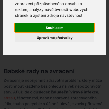
zobrazení přizpůsobeného obsahu a
reklam, analýzy návštěvnosti webových
stránek a zjištění zdroje návštěvnosti.
Souhlasím
Upravit mé předvolby
Babské rady na zvracení
Zvracení je nepříjemný zdravotní problém, který může
postihnout každého bez ohledu na věk nebo zdravotní
stav. Ať už jde o důsledek
žaludeční virové infekce
,
stresu
, těhotenství, nebo nesprávně zpracovaného
jídla, touha po rychlé a účinné úlevě je zcela přirozená.