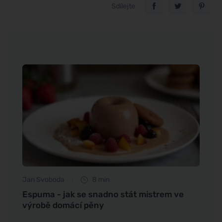
Sdílejte
Jan Svoboda
8 min
Petr N
o
Espuma - jak se snadno stát mistrem ve
Jaký 
výrobě domácí pěny
chcet