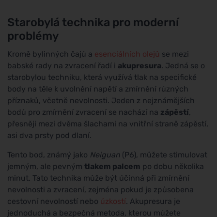
Starobylá technika pro moderní
problémy
Kromě bylinných čajů a
esenciálních olejů
se mezi
babské rady na zvracení řadí i
akupresura
. Jedná se o
starobylou techniku, která využívá tlak na specifické
body na těle k uvolnění napětí a zmírnění různých
příznaků, včetně nevolnosti. Jeden z nejznámějších
bodů pro zmírnění zvracení se nachází na
zápěstí
,
přesněji mezi dvěma šlachami na vnitřní straně zápěstí,
asi dva prsty pod dlaní.
Tento bod, známý jako
Neiguan
(P6), můžete stimulovat
jemným, ale pevným
tlakem palcem
po dobu několika
minut. Tato technika může být účinná při zmírnění
nevolnosti a zvracení, zejména pokud je způsobena
cestovní nevolností nebo
úzkostí
. Akupresura je
jednoduchá a bezpečná metoda, kterou můžete