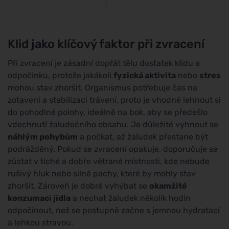
postupným
uvolňovaním 60
tablet
Klid jako klíčový faktor při zvracení
Při zvracení je zásadní dopřát tělu dostatek klidu a
odpočinku, protože jakákoli
fyzická aktivita
nebo
stres
mohou stav zhoršit. Organismus potřebuje čas na
zotavení a stabilizaci trávení, proto je vhodné lehnout si
do pohodlné polohy, ideálně na bok, aby se předešlo
vdechnutí žaludečního obsahu. Je důležité vyhnout se
náhlým pohybům
a počkat, až žaludek přestane být
podrážděný. Pokud se zvracení opakuje, doporučuje se
zůstat v tiché a dobře větrané místnosti, kde nebude
rušivý hluk nebo silné pachy, které by mohly stav
zhoršit. Zároveň je dobré vyhýbat se
okamžité
konzumaci jídla
a nechat žaludek několik hodin
odpočinout, než se postupně začne s jemnou hydratací
a lehkou stravou.