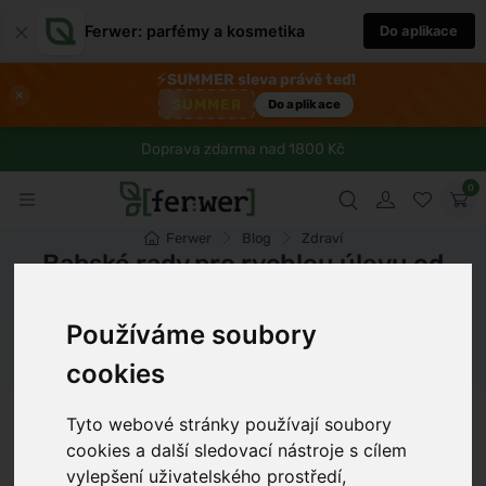
×
Ferwer: parfémy a kosmetika
Do aplikace
⚡
SUMMER sleva právě teď!
×
SUMMER
Do aplikace
Doprava zdarma nad 1800 Kč
0
Ferwer
Blog
Zdraví
Babské rady pro rychlou úlevu od
zvracení
Používáme soubory
Dámské parfémy
Pánské parfémy
Unisex parfémy
cookies
Petr Novák
8 min
27.8.2024
Tyto webové stránky používají soubory
cookies a další sledovací nástroje s cílem
vylepšení uživatelského prostředí,