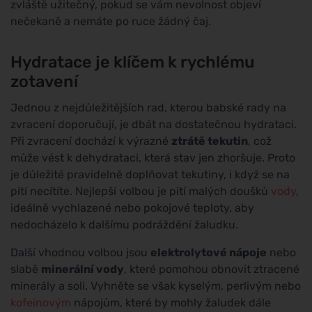
zvláště užitečný, pokud se vám nevolnost objeví
nečekaně a nemáte po ruce žádný čaj.
Hydratace je klíčem k rychlému
zotavení
Jednou z nejdůležitějších rad, kterou babské rady na
zvracení doporučují, je dbát na dostatečnou hydrataci.
Při zvracení dochází k výrazné
ztrátě tekutin
, což
může vést k dehydrataci, která stav jen zhoršuje. Proto
je důležité pravidelně doplňovat tekutiny, i když se na
pití necítíte. Nejlepší volbou je pití malých doušků
vody
,
ideálně vychlazené nebo pokojové teploty, aby
nedocházelo k dalšímu podráždění žaludku.
Další vhodnou volbou jsou
elektrolytové nápoje
nebo
slabě
minerální vody
, které pomohou obnovit ztracené
minerály a soli. Vyhněte se však kyselým, perlivým nebo
kofeinovým
nápojům, které by mohly žaludek dále