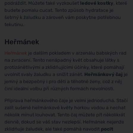
podráždit. Můžete také vyzkoušet
ledové kostky
, které
budete pomalu cucat. Tento způsob hydratace je
šetrný k žaludku a zároveň vám poskytne potřebnou
tekutinu.
Heřmánek
Heřmánek
je dalším pokladem v arzenálu babských rad
na zvracení. Tento nenápadný květ obsahuje látky s
protizánětlivými a zklidňujícími účinky, které pomáhají
uvolnit svaly žaludku a snížit zánět.
Heřmánkový čaj
je
jemný a bezpečný i pro děti a těhotné ženy, což z něj
činí ideální volbu při různých formách nevolnosti.
Příprava heřmánkového čaje je velmi jednoduchá. Stačí
zalít sušené heřmánkové květy horkou vodou a nechat
několik minut louhovat. Tento čaj můžete pít několikrát
denně, dokud se váš stav nezlepší. Heřmánek nejenže
zklidňuje žaludek, ale také pomáhá navodit
pocit