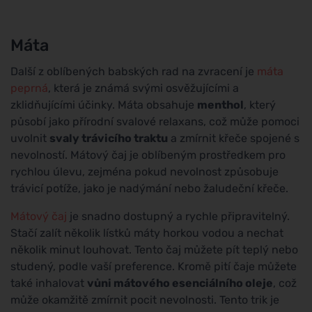
Máta
Další z oblíbených babských rad na zvracení je
máta
peprná
, která je známá svými osvěžujícími a
zklidňujícími účinky. Máta obsahuje
menthol
, který
působí jako přírodní svalové relaxans, což může pomoci
uvolnit
svaly trávicího traktu
a zmírnit křeče spojené s
nevolností. Mátový čaj je oblíbeným prostředkem pro
rychlou úlevu, zejména pokud nevolnost způsobuje
trávicí potíže, jako je nadýmání nebo žaludeční křeče.
Mátový čaj
je snadno dostupný a rychle připravitelný.
Stačí zalít několik lístků máty horkou vodou a nechat
několik minut louhovat. Tento čaj můžete pít teplý nebo
studený, podle vaší preference. Kromě pití čaje můžete
také inhalovat
vůni mátového esenciálního oleje
, což
může okamžitě zmírnit pocit nevolnosti. Tento trik je