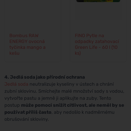
Bombus RAW
FINO Pytle na
ENERGY ovocná
odpadky zatahovací
tyčinka mango a
Green Life - 60 l (10
kešu
ks)
4. Jedlá soda jako přírodní ochrana
Jedlá soda
neutralizuje kyseliny v ústech a chrání
zubní sklovinu. Smíchejte malé množství sody s vodou,
vytvořte pastu a jemně ji aplikujte na zuby. Tento
postup
může pomoci snížit citlivost, ale neměl by se
používat příliš často
, aby nedošlo k nadměrnému
obrušování skloviny.