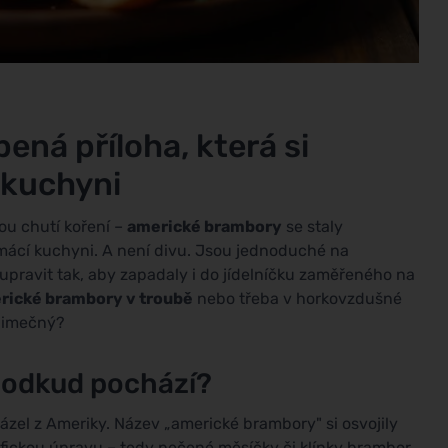
ená příloha, která si
é kuchyni
ou chutí koření –
americké brambory
se staly
mácí kuchyni. A není divu. Jsou jednoduché na
í upravit tak, aby zapadaly i do jídelníčku zaměřeného na
rické brambory v troubě
nebo třeba v horkovzdušné
ýjimečný?
 odkud pochází?
zel z Ameriky. Název „americké brambory" si osvojily
ifickou úpravu – tedy pečené měsíčky či klínky brambor