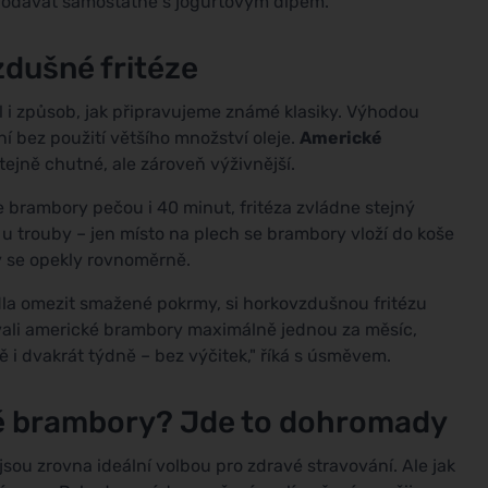
í podávat samostatně s jogurtovým dipem.
dušné fritéze
 i způsob, jak připravujeme známé klasiky. Výhodou
ní bez použití většího množství oleje.
Americké
ejně chutné, ale zároveň výživnější.
e brambory pečou i 40 minut, fritéza zvládne stejný
 u trouby – jen místo na plech se brambory vloží do koše
y se opekly rovnoměrně.
dla omezit smažené pokrmy, si horkovzdušnou fritézu
dávali americké brambory maximálně jednou za měsíc,
ě i dvakrát týdně – bez výčitek," říká s úsměvem.
cké brambory? Jde to dohromady
ou zrovna ideální volbou pro zdravé stravování. Ale jak