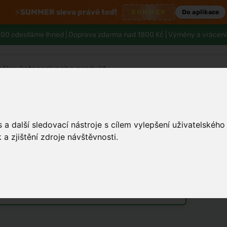
⚡
SUMMER sleva právě teď!
SUMMER
Do aplikace
00 odesíláme ihned |
Doprava zdarma nad 1800 Kč
| Výměny a vrácení
Tělo a hygiena
Děti
Muži
Zdraví
a další sledovací nástroje s cílem vylepšení uživatelskéh
a zjištění zdroje návštěvnosti.
výjimečnou chuť na váš stůl
Unisex parfémy
Vůně do bytu a auta