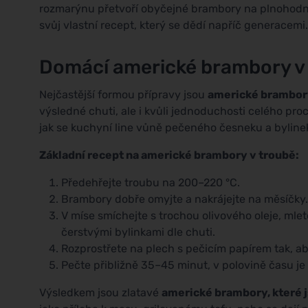
rozmarýnu přetvoří obyčejné brambory na plnohodno
svůj vlastní recept, který se dědí napříč generacemi.
Domácí americké brambory v
Nejčastější formou přípravy jsou
americké brambor
výsledné chuti, ale i kvůli jednoduchosti celého proc
jak se kuchyní line vůně pečeného česneku a byline
Základní recept na americké brambory v troubě:
Předehřejte troubu na 200–220 °C.
Brambory dobře omyjte a nakrájejte na měsíčky.
V míse smíchejte s trochou olivového oleje, ml
čerstvými bylinkami dle chuti.
Rozprostřete na plech s pečicím papírem tak, a
Pečte přibližně 35–45 minut, v polovině času je 
Výsledkem jsou zlatavé
americké brambory, které 