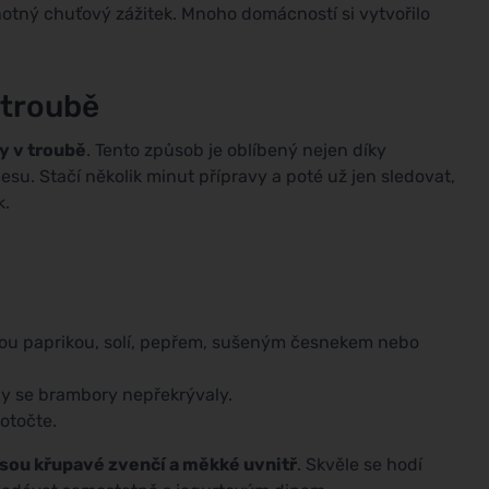
tný chuťový zážitek. Mnoho domácností si vytvořilo
 troubě
y v troubě
. Tento způsob je oblíbený nejen díky
esu. Stačí několik minut přípravy a poté už jen sledovat,
k.
etou paprikou, solí, pepřem, sušeným česnekem nebo
by se brambory nepřekrývaly.
otočte.
jsou křupavé zvenčí a měkké uvnitř
. Skvěle se hodí