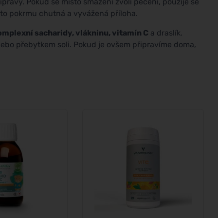
ípravy. Pokud se místo smažení zvolí pečení, použije se
hoto pokrmu chutná a vyvážená příloha.
omplexní sacharidy, vlákninu, vitamín C
a draslík.
nebo přebytkem soli. Pokud je ovšem připravíme doma,