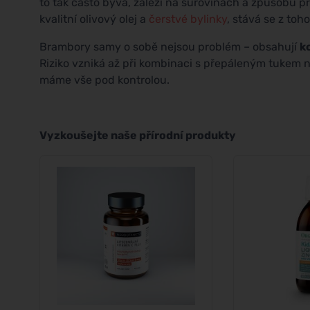
to tak často bývá, záleží na surovinách a způsobu př
kvalitní olivový olej a
čerstvé bylinky
, stává se z to
Brambory samy o sobě nejsou problém – obsahují
k
Riziko vzniká až při kombinaci s přepáleným tukem 
máme vše pod kontrolou.
Vyzkoušejte naše přírodní produkty