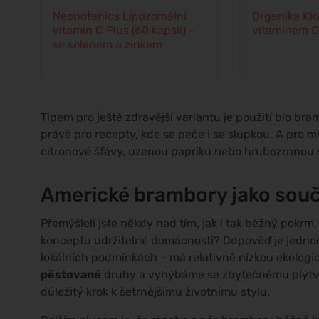
Neobotanics Lipozomální
Organika Kid
vitamin C Plus (60 kapslí) -
vitaminem C 
se selenem a zinkem
Tipem pro ještě zdravější variantu je použití bio bra
právě pro recepty, kde se peče i se slupkou. A pro m
citronové šťávy, uzenou papriku nebo hrubozrnnou 
Americké brambory jako souč
Přemýšleli jste někdy nad tím, jak i tak běžný pokrm,
konceptu udržitelné domácnosti? Odpověď je jednodu
lokálních podmínkách – má relativně nízkou ekolog
pěstované
druhy a vyhýbáme se zbytečnému plýtvání
důležitý krok k šetrnějšímu životnímu stylu.