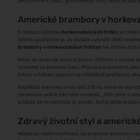
jako příloha k masu, grilovanému tofu, nebo se daj
Americké brambory v horkovz
S rostoucí oblibou
horkovzdušných fritéz
se změnil
tohoto spotřebiče je, že dokáže vytvořit efekt smaže
brambory v horkovzdušné fritéze
tak mohou být st
Navíc se zkracuje doba přípravy. Zatímco v troubě s
výsledek za polovinu času. Příprava je podobná jako
fritézy a během opékání se několikrát protřepou, ab
Například maminka dvou dětí z Brna, která se rozho
zamilovala právě díky této variantě. „Dřív jsme si 
protože se mi nechtělo je smažit. Teď je děláme klidn
Zdravý životní styl a ameri
Někdo by mohl namítnout, že americké brambory nejs