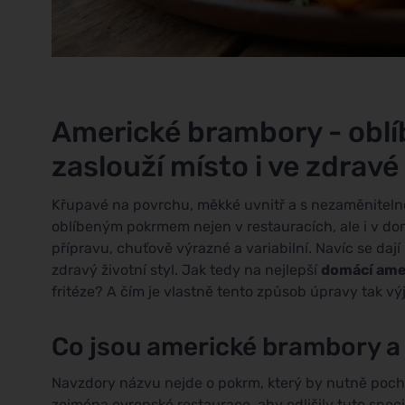
Americké brambory - oblíb
zaslouží místo i ve zdrav
Křupavé na povrchu, měkké uvnitř a s nezaměniteln
oblíbeným pokrmem nejen v restauracích, ale i v do
přípravu, chuťově výrazné a variabilní. Navíc se daj
zdravý životní styl. Jak tedy na nejlepší
domácí ame
fritéze? A čím je vlastně tento způsob úpravy tak v
Co jsou americké brambory a
Navzdory názvu nejde o pokrm, který by nutně pochá
zejména evropské restaurace, aby odlišily tuto spec