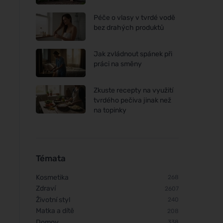
Péče o vlasy v tvrdé vodě
bez drahých produktů
Jak zvládnout spánek při
práci na směny
Zkuste recepty na využití
tvrdého pečiva jinak než
na topinky
Témata
Kosmetika
268
Zdraví
2607
Životní styl
240
Matka a dítě
208
Domov
338