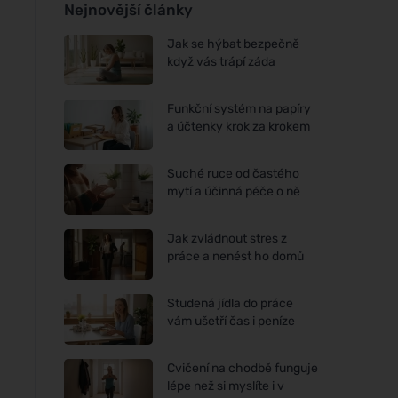
Nejnovější články
Jak se hýbat bezpečně
když vás trápí záda
Funkční systém na papíry
a účtenky krok za krokem
Suché ruce od častého
mytí a účinná péče o ně
Jak zvládnout stres z
práce a nenést ho domů
Studená jídla do práce
vám ušetří čas i peníze
Cvičení na chodbě funguje
lépe než si myslíte i v