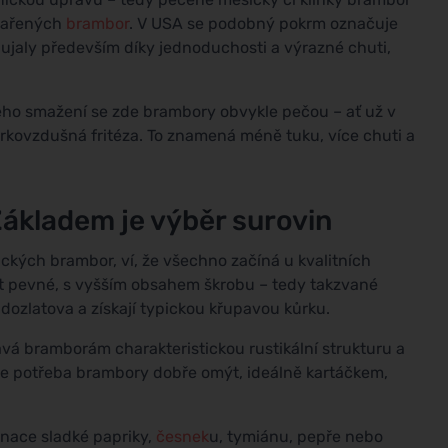
 vařených
brambor
. V USA se podobný pokrm označuje
ujaly především díky jednoduchosti a výrazné chuti,
ného smažení se zde brambory obvykle pečou – ať už v
orkovzdušná fritéza. To znamená méně tuku, více chuti a
ákladem je výběr surovin
ckých brambor, ví, že všechno začíná u kvalitních
t pevné, s vyšším obsahem škrobu – tedy takzvané
dozlatova a získají typickou křupavou kůrku.
ává bramborám charakteristickou rustikální strukturu a
le potřeba brambory dobře omýt, ideálně kartáčkem,
nace sladké papriky,
česnek
u, tymiánu, pepře nebo