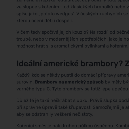
ve slupce s kořením – od klasických hranolků nebo
spíše jako „potato wedges". V českých kuchyních se 
kterou ocení děti i dospělí.
V čem tedy spočívá jejich kouzlo? Na rozdíl od běž
troubě, nebo v modernějších spotřebičích, jako je h
možnost hrát si s aromatickými bylinkami a kořením.
Ideální americké brambory? Z
Každý, kdo se někdy pustil do domácí přípravy ameri
surovin.
Brambory na americký způsob
by měly bý
varného typu C. Tyto brambory se totiž lépe upečou 
Důležité je také neškrábat slupku. Právě slupka dod
při správné úpravě také křupavost. Samozřejmě je a
aby se odstranily veškeré nečistoty.
Kořenící směs je pak druhou půlkou úspěchu. Kombi