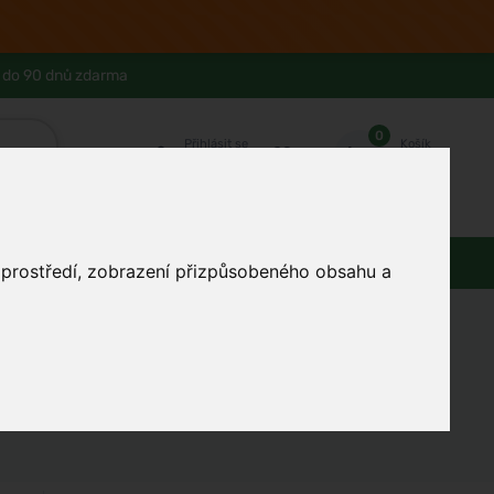
 do 90 dnů zdarma
0
Přihlásit se
Košík
Můj účet
Ferwer Club
Prodejna v Praze
Kontakty
Domácnost
Dárky
Obuv / oblečení
o prostředí, zobrazení přizpůsobeného obsahu a