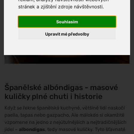
stránek a zjištění zdroje návštěvnosti.
Souhlasím
Upravit mé předvolby
Španělské albóndigas - masové
kuličky plné chuti i historie
Když se řekne španělská kuchyně, většině lidí naskočí
paella, tapas nebo gazpacho. Ale málokdo si okamžitě
vzpomene na jedno z nejútulnějších a nejtradičnějších
jídel –
albondigas
, tedy masové kuličky. Tyto šťavnaté