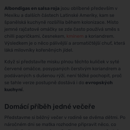
Albondigas en salsa roja
jsou oblíbené především v
Mexiku a dalších částech Latinské Ameriky, kam se
španělská kuchyně rozšířila během kolonizace. Místo
jemné rajčatové omáčky se zde často používá směs s
chilli papričkami, česnekem,
kmínem
a koriandrem.
Výsledkem je o něco pálivější a aromatičtější chuť, která
láká milovníky kořeněných jídel.
Když si představíte misku plnou těchto kuliček v syté
červené omáčce, posypaných čerstvým koriandrem a
podávaných s dušenou rýží, není těžké pochopit, proč
se tahle verze postupně dostává i do
evropských
kuchyní
.
Domácí příběh jedné večeře
Představme si běžný večer v rodině se dvěma dětmi. Po
náročném dni se matka rozhodne připravit něco, co