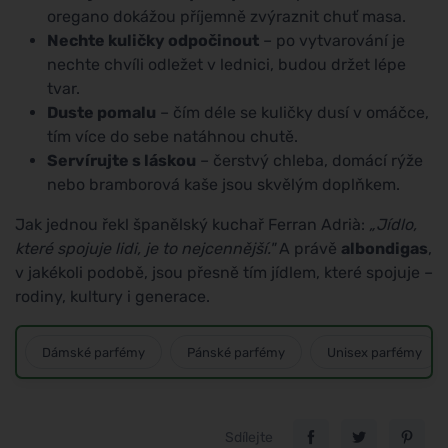
oregano dokážou příjemně zvýraznit chuť masa.
Nechte kuličky odpočinout
– po vytvarování je
nechte chvíli odležet v lednici, budou držet lépe
tvar.
Duste pomalu
– čím déle se kuličky dusí v omáčce,
tím více do sebe natáhnou chutě.
Servírujte s láskou
– čerstvý chleba, domácí rýže
nebo bramborová kaše jsou skvělým doplňkem.
Jak jednou řekl španělský kuchař Ferran Adrià:
„Jídlo,
které spojuje lidi, je to nejcennější."
A právě
albondigas
,
v jakékoli podobě, jsou přesně tím jídlem, které spojuje –
rodiny, kultury i generace.
Dámské parfémy
Pánské parfémy
Unisex parfémy
Sdílejte