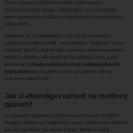
živiny. Pokud použijete kvalitní mleté maso z
důvěryhodného zdroje, máte jistotu, že své rodině
servírujete poctivé jídlo bez zbytečných konzervantů
nebo aditiv.
Zajímavé je, že albondigas v různých variantách
najdete po celém světě – od italských "polpette" až po
švédské kuličky známé díky jednomu nejmenovanému
řetězci nábytku. Ale právě ta španělská verze, s její
kombinací
středomořských chutí, jednoduchosti a
tepla domova
, má jedinečnou schopnost stát se
srdcovou záležitostí.
Jak si albondigas upravit na rostlinný
způsob?
S rostoucím zájmem o rostlinnou stravu se i tradiční
recepty dočkávají moderních úprav. Místo masa můžete
použít například červenou čočku, tempeh nebo