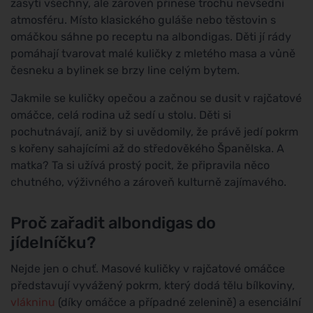
zasytí všechny, ale zároveň přinese trochu nevšední
atmosféru. Místo klasického guláše nebo těstovin s
omáčkou sáhne po receptu na albondigas. Děti jí rády
pomáhají tvarovat malé kuličky z mletého masa a vůně
česneku a bylinek se brzy line celým bytem.
Jakmile se kuličky opečou a začnou se dusit v rajčatové
omáčce, celá rodina už sedí u stolu. Děti si
pochutnávají, aniž by si uvědomily, že právě jedí pokrm
s kořeny sahajícími až do středověkého Španělska. A
matka? Ta si užívá prostý pocit, že připravila něco
chutného, výživného a zároveň kulturně zajímavého.
Proč zařadit albondigas do
jídelníčku?
Nejde jen o chuť. Masové kuličky v rajčatové omáčce
představují vyvážený pokrm, který dodá tělu bílkoviny,
vlákninu
(díky omáčce a případné zelenině) a esenciální