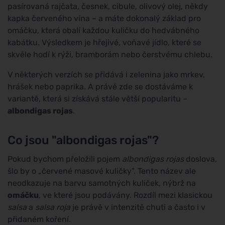
pasírovaná rajčata, česnek, cibule, olivový olej, někdy
kapka červeného vína – a máte dokonalý základ pro
omáčku, která obalí každou kuličku do hedvábného
kabátku. Výsledkem je hřejivé, voňavé jídlo, které se
skvěle hodí k rýži, bramborám nebo čerstvému chlebu.
V některých verzích se přidává i zelenina jako mrkev,
hrášek nebo paprika. A právě zde se dostáváme k
variantě, která si získává stále větší popularitu –
albondigas rojas
.
Co jsou "albondigas rojas"?
Pokud bychom přeložili pojem
albondigas rojas
doslova,
šlo by o „červené masové kuličky". Tento název ale
neodkazuje na barvu samotných kuliček, nýbrž na
omáčku
, ve které jsou podávány. Rozdíl mezi klasickou
salsa
a
salsa roja
je právě v intenzitě chuti a často i v
přidaném koření.