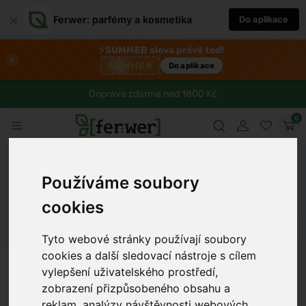
×
Ferwer: parfémy a kosmetika
Do aplikace
⚡
SUMMER sleva právě teď!
×
SUMMER
Do aplikace
Doprava zdarma nad 1800 Kč
0
Ferwer
Blog
Zdraví
Jak si doma připravit albondigas, aby
Používáme soubory
vás úplně dostaly
cookies
Dámské parfémy
Pánské parfémy
Unisex parfémy
Tyto webové stránky používají soubory
cookies a další sledovací nástroje s cílem
Anna Procházková
8 min
15.7.2025
vylepšení uživatelského prostředí,
zobrazení přizpůsobeného obsahu a
reklam, analýzy návštěvnosti webových