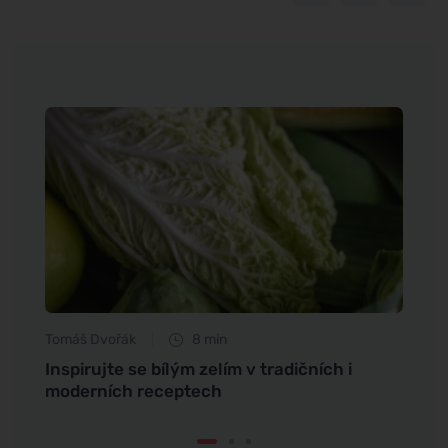
Tomáš Dvořák
8 min
Jan S
ý
Inspirujte se bílým zelím v tradičních i
Jak s
moderních receptech
Budd