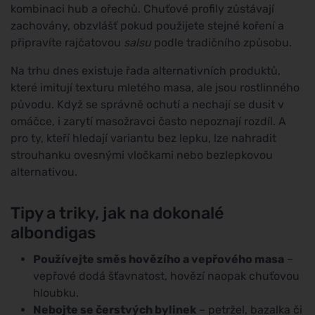
kombinaci hub a ořechů. Chuťové profily zůstávají
zachovány, obzvlášť pokud použijete stejné koření a
připravíte rajčatovou
salsu
podle tradičního způsobu.
Na trhu dnes existuje řada alternativních produktů,
které imitují texturu mletého masa, ale jsou rostlinného
původu. Když se správně ochutí a nechají se dusit v
omáčce, i zarytí masožravci často nepoznají rozdíl. A
pro ty, kteří hledají variantu bez lepku, lze nahradit
strouhanku ovesnými vločkami nebo bezlepkovou
alternativou.
Tipy a triky, jak na dokonalé
albondigas
Používejte směs hovězího a vepřového masa
–
vepřové dodá šťavnatost, hovězí naopak chuťovou
hloubku.
Nebojte se čerstvých bylinek
– petržel, bazalka či