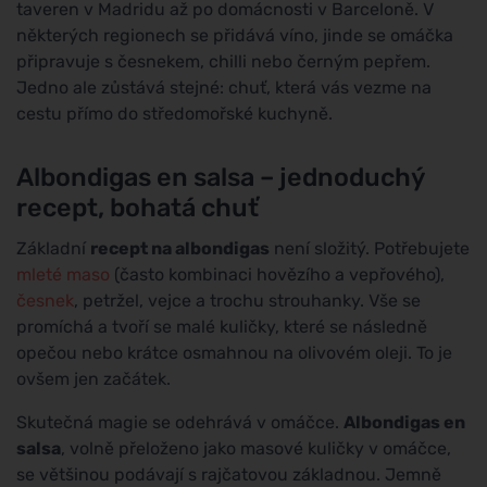
taveren v Madridu až po domácnosti v Barceloně. V
některých regionech se přidává víno, jinde se omáčka
připravuje s česnekem, chilli nebo černým pepřem.
Jedno ale zůstává stejné: chuť, která vás vezme na
cestu přímo do středomořské kuchyně.
Albondigas en salsa – jednoduchý
recept, bohatá chuť
Základní
recept na albondigas
není složitý. Potřebujete
mleté maso
(často kombinaci hovězího a vepřového),
česnek
, petržel, vejce a trochu strouhanky. Vše se
promíchá a tvoří se malé kuličky, které se následně
opečou nebo krátce osmahnou na olivovém oleji. To je
ovšem jen začátek.
Skutečná magie se odehrává v omáčce.
Albondigas en
salsa
, volně přeloženo jako masové kuličky v omáčce,
se většinou podávají s rajčatovou základnou. Jemně