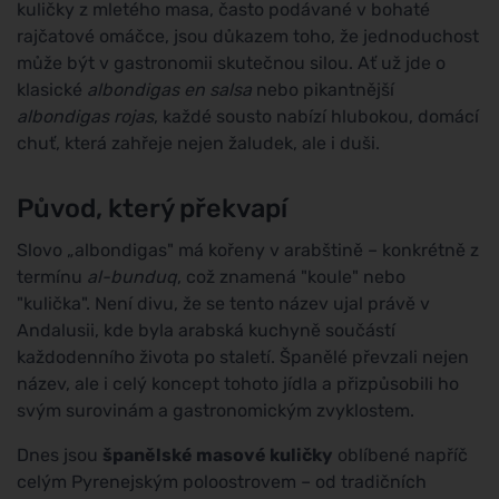
kuličky z mletého masa, často podávané v bohaté
rajčatové omáčce, jsou důkazem toho, že jednoduchost
může být v gastronomii skutečnou silou. Ať už jde o
klasické
albondigas en salsa
nebo pikantnější
albondigas rojas
, každé sousto nabízí hlubokou, domácí
chuť, která zahřeje nejen žaludek, ale i duši.
Původ, který překvapí
Slovo „albondigas" má kořeny v arabštině – konkrétně z
termínu
al-bunduq
, což znamená "koule" nebo
"kulička". Není divu, že se tento název ujal právě v
Andalusii, kde byla arabská kuchyně součástí
každodenního života po staletí. Španělé převzali nejen
název, ale i celý koncept tohoto jídla a přizpůsobili ho
svým surovinám a gastronomickým zvyklostem.
Dnes jsou
španělské masové kuličky
oblíbené napříč
celým Pyrenejským poloostrovem – od tradičních