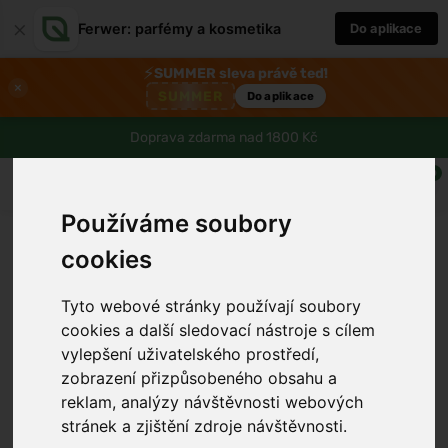
×
Ferwer: parfémy a kosmetika
Do aplikace
⚡
SUMMER sleva právě teď!
×
SUMMER
Do aplikace
Doprava zdarma nad 1800 Kč
0
Používáme soubory
cookies
Tyto webové stránky používají soubory
cookies a další sledovací nástroje s cílem
vylepšení uživatelského prostředí,
zobrazení přizpůsobeného obsahu a
reklam, analýzy návštěvnosti webových
stránek a zjištění zdroje návštěvnosti.