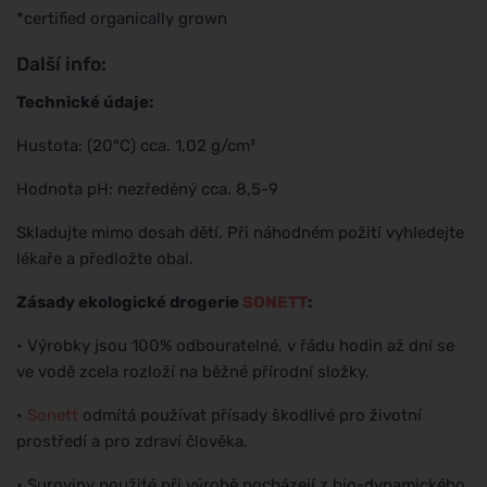
*certified organically grown
Další info:
Technické údaje:
Hustota: (20°C) cca. 1,02 g/cm³
Hodnota pH: nezředěný cca. 8,5-9
Skladujte mimo dosah dětí. Při náhodném požití vyhledejte
lékaře a předložte obal.
Zásady ekologické drogerie
SONETT
:
• Výrobky jsou 100% odbouratelné, v řádu hodin až dní se
ve vodě zcela rozloží na běžné přírodní složky.
•
Sonett
odmítá používat přísady škodlivé pro životní
prostředí a pro zdraví člověka.
• Suroviny použité při výrobě pocházejí z bio-dynamického