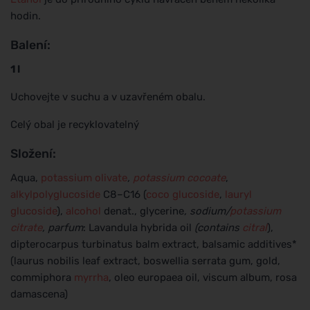
hodin.
Balení:
1 l
Uchovejte v suchu a v uzavřeném obalu.
Celý obal je recyklovatelný
Složení:
Aqua,
potassium olivate
,
potassium cocoate
,
alkylpolyglucoside
C8–C16 (
coco glucoside
,
lauryl
glucoside
),
alcohol
denat., glycerine
, sodium/
potassium
citrate
, parfum
: Lavandula hybrida oil
(contains
citral
),
dipterocarpus turbinatus balm extract, balsamic additives*
(laurus nobilis leaf extract, boswellia serrata gum, gold,
commiphora
myrrha
, oleo europaea oil, viscum album, rosa
damascena)