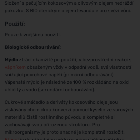
Složení s pečujícím kokosovým a olivovým olejem nedráždí
pokožku. S BIO éterickým olejem levandule pro svěží vůni.
Použití:
Pouze k vnějšímu použití.
Biologické odbourávání:
Mýdlo
ztrácí okamžitě po použití, v bezprostřední reakci s
vápníkem
obsaženým vždy v odpadní vodě, své vlastností
snižující povrchové napětí (primární odbourávání).
Vápenaté mýdlo je následně ze 100 % rozkládáno na oxid
uhličitý a vodu (sekundární odbourávání).
Cukrové smáčedlo a deriváty kokosového oleje jsou
získávány chemickou konverzí pomocí kyselin ze surových
materiálů čistě rostlinného původu a kompletně si
zachovávají svou přirozenou strukturu. Pro
mikroorganismy je proto snadné je kompletně rozložit.
Etanol
je do přírodního cyklu navrácen během několika