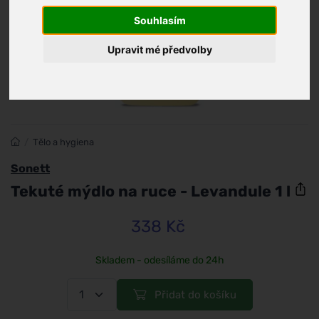
Souhlasím
Upravit mé předvolby
/
Tělo a hygiena
Sonett
Tekuté mýdlo na ruce - Levandule 1 l
338 Kč
Skladem - odesíláme do 24h
Přidat do košíku