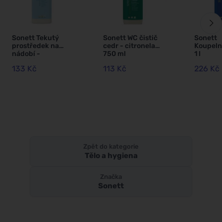
Sonett Tekutý
Sonett WC čistič
Sonett
prostředek na
cedr - citronela
Koupeln
nádobí -
750 ml
1 l
Sensitive 1 l
133 Kč
113 Kč
226 Kč
Zpět do kategorie
Tělo a hygiena
Značka
Sonett