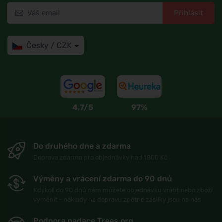
Přihlásit
Česky / CZK
4,7/5
97%
Do druhého dne a zdarma
Doprava zdarma pro objednávky nad 1800 Kč
Výměny a vrácení zdarma do 90 dnů
Kdykoli do 90 dnů nám můžete objednávku vrátit nebo zboží
vyměnit - náklady na dopravu zpětné zásilky jsou na nás
Podpora nadace Trees.org