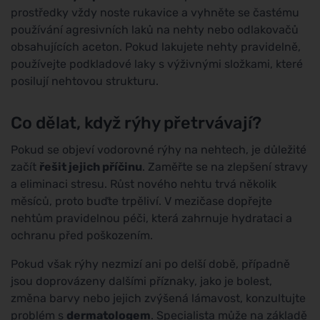
prostředky vždy noste rukavice a vyhněte se častému
používání agresivních laků na nehty nebo odlakovačů
obsahujících aceton. Pokud lakujete nehty pravidelně,
používejte podkladové laky s výživnými složkami, které
posilují nehtovou strukturu.
Co dělat, když rýhy přetrvávají?
Pokud se objeví vodorovné rýhy na nehtech, je důležité
začít
řešit jejich příčinu
. Zaměřte se na zlepšení stravy
a eliminaci stresu. Růst nového nehtu trvá několik
měsíců, proto buďte trpěliví. V mezičase dopřejte
nehtům pravidelnou péči, která zahrnuje hydrataci a
ochranu před poškozením.
Pokud však rýhy nezmizí ani po delší době, případně
jsou doprovázeny dalšími příznaky, jako je bolest,
změna barvy nebo jejich zvýšená lámavost, konzultujte
problém s
dermatologem
. Specialista může na základě