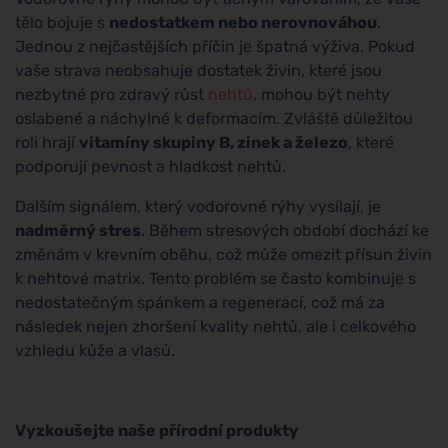
tělo bojuje s
nedostatkem nebo nerovnováhou
.
Jednou z nejčastějších příčin je špatná výživa. Pokud
vaše strava neobsahuje dostatek živin, které jsou
nezbytné pro zdravý růst
nehtů
, mohou být nehty
oslabené a náchylné k deformacím. Zvláště důležitou
roli hrají
vitamíny skupiny B, zinek a železo
, které
podporují pevnost a hladkost nehtů.
Dalším signálem, který vodorovné rýhy vysílají, je
nadměrný stres
. Během stresových období dochází ke
změnám v krevním oběhu, což může omezit přísun živin
k nehtové matrix. Tento problém se často kombinuje s
nedostatečným spánkem a regenerací, což má za
následek nejen zhoršení kvality nehtů, ale i celkového
vzhledu kůže a vlasů.
Vyzkoušejte naše přírodní produkty