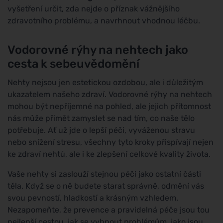
vyšetření určit, zda nejde o příznak vážnějšího
zdravotního problému, a navrhnout vhodnou léčbu.
Vodorovné rýhy na nehtech jako
cesta k sebeuvědomění
Nehty nejsou jen estetickou ozdobou, ale i důležitým
ukazatelem našeho zdraví. Vodorovné rýhy na nehtech
mohou být nepříjemné na pohled, ale jejich přítomnost
nás může přimět zamyslet se nad tím, co naše tělo
potřebuje. Ať už jde o lepší péči, vyváženou stravu
nebo snížení stresu, všechny tyto kroky přispívají nejen
ke zdraví nehtů, ale i ke zlepšení celkové kvality života.
Vaše nehty si zaslouží stejnou péči jako ostatní části
těla. Když se o ně budete starat správně, odmění vás
svou pevností, hladkostí a krásným vzhledem.
Nezapomeňte, že prevence a pravidelná péče jsou tou
nejlepší cestou, jak se vyhnout problémům, jako jsou