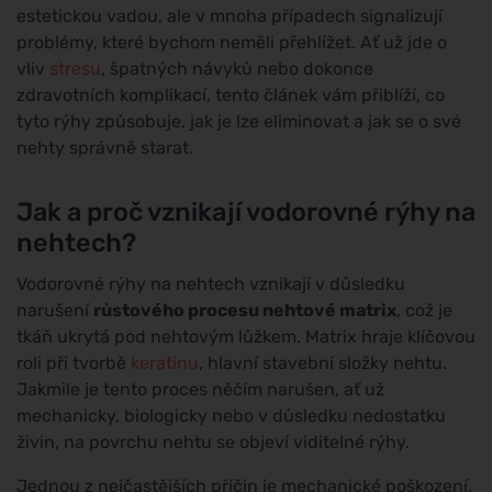
estetickou vadou, ale v mnoha případech signalizují
problémy, které bychom neměli přehlížet. Ať už jde o
vliv
stresu
, špatných návyků nebo dokonce
zdravotních komplikací, tento článek vám přiblíží, co
tyto rýhy způsobuje, jak je lze eliminovat a jak se o své
nehty správně starat.
Jak a proč vznikají vodorovné rýhy na
nehtech?
Vodorovné rýhy na nehtech vznikají v důsledku
narušení
růstového procesu nehtové matrix
, což je
tkáň ukrytá pod nehtovým lůžkem. Matrix hraje klíčovou
roli při tvorbě
keratinu
, hlavní stavební složky nehtu.
Jakmile je tento proces něčím narušen, ať už
mechanicky, biologicky nebo v důsledku nedostatku
živin, na povrchu nehtu se objeví viditelné rýhy.
Jednou z nejčastějších příčin je mechanické poškození.