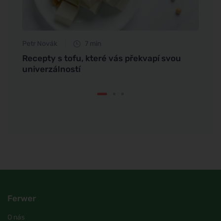
Petr Novák
7 min
Petr N
 pro
Recepty s tofu, které vás překvapí svou
Proč j
univerzálností
Ferwer
O nás