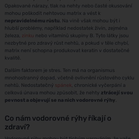
Opakované nárazy, tlak na nehty nebo časté okusování
mohou poškodit nehtovou matrix a vést k
nepravidelnému růstu
. Na vině však mohou být i
hlubší problémy, například nedostatek živin, zejména
železa,
zinku
nebo vitamínů skupiny B. Tyto látky jsou
nezbytné pro zdravý růst nehtů, a pokud v těle chybí,
matrix není schopna produkovat keratin v dostatečné
kvalitě.
Dalším faktorem je stres. Ten má na organismus
mnohostranný dopad, včetně ovlivnění růstového cyklu
nehtů. Nedostatečný
spánek
, chronické vyčerpání a
celková únava mohou způsobit, že nehty
ztrácejí svou
pevnost a objevují se na nich vodorovné rýhy
.
Co nám vodorovné rýhy říkají o
zdraví?
Vodorovné rýhy mohou být tichým varováním, že vaše