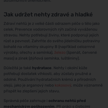
autoimunitní onemocnění.
Jak udržet nehty zdravé a hladké
Zdraví nehtů je z velké části odrazem péče o tělo jako
celek. Prevence vodorovných rýh začíná vyváženou
stravou. Nehty potřebují živiny, které podporují jejich
růst a pevnost. Zahrňte do svého jídelníčku potraviny
bohaté na vitamíny skupiny B (například celozrnné
výrobky, ořechy a semínka),
železo
(špenát, červené
maso) a zinek (dýňová semínka, luštěniny).
Důležitá je také
hydratace
. Nehty i okolní kůže
potřebují dostatek vlhkosti, aby zůstaly pružné a
odolné. Používání hydratačních krémů a přírodních
olejů, jako je arganový nebo
kokosový
, může významně
přispět ke zlepšení jejich stavu.
Správná péče zahrnuje i
ochranu nehtů před
mechanickým poškozením
. Při práci s čisticími