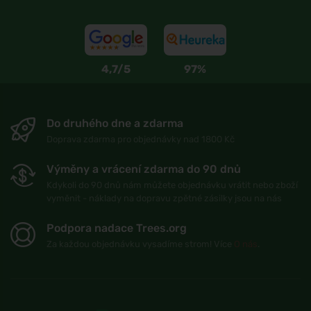
4,7/5
97%
Do druhého dne a zdarma
Doprava zdarma pro objednávky nad 1800 Kč
Výměny a vrácení zdarma do 90 dnů
Kdykoli do 90 dnů nám můžete objednávku vrátit nebo zboží
vyměnit - náklady na dopravu zpětné zásilky jsou na nás
Podpora nadace Trees.org
Za každou objednávku vysadíme strom! Více
O nás
.