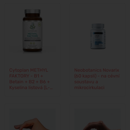
Cytoplan METHYL
Neobotanics Novarix
FAKTORY - B1 +
(60 kapslí) - na cévní
Betain + B2 + B6 +
soustavu a
Kyselina listová (L-
mikrocirkulaci
Methylfolát) +
Vitamín B12 a Zinek,
60 kapslí