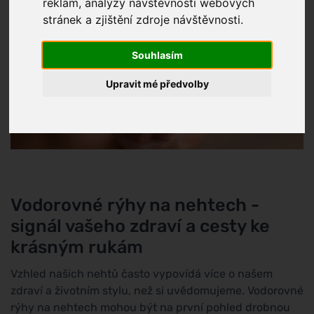
reklam, analýzy návštěvnosti webových
stránek a zjištění zdroje návštěvnosti.
Souhlasím
Upravit mé předvolby
Vodorovné rýhy na nehtech -
signál vašeho zdraví a cesty ke
krásným rukám
Vzhled našich nehtů často vypovídá více o našem
zdraví a životním stylu, než si uvědomujeme. Vodorovné
rýhy na nehtech mohou být na první pohled drobnou