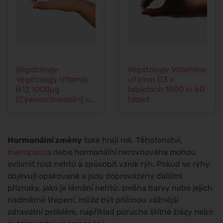
Vegetology
Vegetology Vitashine
Vegetology Vitamin
vitamin D3 v
B12 1000µg
tabletách 1000 iu 60
(Cyanocobalamin) s
tablet
postupným
uvolňovaním 60
tablet
Hormonální změny
také hrají roli. Těhotenství,
menopauza
nebo hormonální nerovnováha mohou
ovlivnit růst nehtů a způsobit vznik rýh. Pokud se rýhy
objevují opakovaně a jsou doprovázeny dalšími
příznaky, jako je lámání nehtů, změna barvy nebo jejich
nadměrné třepení, může být příčinou vážnější
zdravotní problém, například porucha štítné žlázy nebo