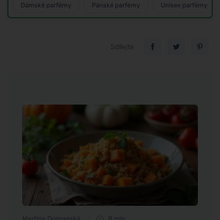
Dámské parfémy
Pánské parfémy
Unisex parfémy
Sdílejte
Martina Domanská
8 min
Eva No