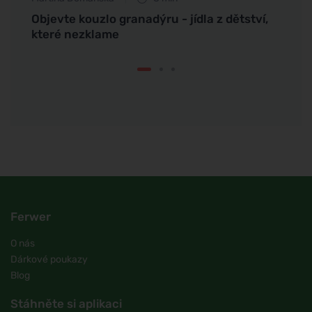
Tree
Objevte kouzlo granadýru - jídla z dětství,
Objev
které nezklame
vylep
Ferwer
O nás
Dárkové poukazy
Blog
Stáhněte si aplikaci