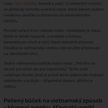
voda,
rybí omáčka
, česnek a pepř. V některých verzích
se přidávají natvrdo uvařená vejce, která během dušení
nasáknou omáčku a ztmavnou do karamelového
odstínu.
Pomalé vaření trvá i několik hodin. Výsledkem je maso,
které se téměř rozpadá, a omáčka s hutnou
karamelovou chutí a vůní, která okamžitě přenese
člověka na vietnamský venkov, kde se jídlo připravuje
na otevřeném ohni.
Jedna vietnamská babička kdysi řekla: „Thịt kho se
nevaří pro chuť, ale pro vzpomínky." Tento citát
vystihuje důvod, proč je právě tento pokrm tak hluboce
zakořeněn v kultuře – připomíná domov, dětství a
rodinu.
Pečený bůček na vietnamský způsob
- křupavý zvenku, šťavnatý uvnitř