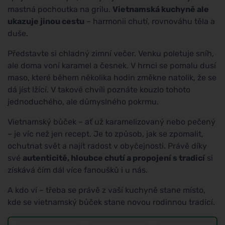
mastná pochoutka na grilu.
Vietnamská kuchyně ale
ukazuje jinou cestu
– harmonii chutí, rovnováhu těla a
duše.
Představte si chladný zimní večer. Venku poletuje sníh,
ale doma voní karamel a česnek. V hrnci se pomalu dusí
maso, které během několika hodin změkne natolik, že se
dá jíst lžící. V takové chvíli poznáte kouzlo tohoto
jednoduchého, ale důmyslného pokrmu.
Vietnamský bůček – ať už karamelizovaný nebo pečený
– je víc než jen recept. Je to způsob, jak se zpomalit,
ochutnat svět a najít radost v obyčejnosti. Právě díky
své
autenticitě, hloubce chutí a propojení s tradicí
si
získává čím dál více fanoušků i u nás.
A kdo ví – třeba se právě z vaší kuchyně stane místo,
kde se vietnamský bůček stane novou rodinnou tradicí.