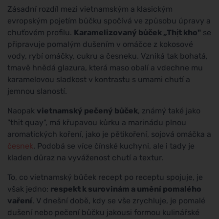
Zásadní rozdíl mezi vietnamským a klasickým
evropským pojetím bůčku spočívá ve způsobu úpravy a
chuťovém profilu.
Karamelizovaný bůček „Thịt kho"
se
připravuje pomalým dušením v omáčce z kokosové
vody, rybí omáčky, cukru a česneku. Vzniká tak bohatá,
tmavě hnědá glazura, která maso obalí a vdechne mu
karamelovou sladkost v kontrastu s umami chutí a
jemnou slaností.
Naopak
vietnamský pečený bůček
, známý také jako
"thịt quay", má křupavou kůrku a marinádu plnou
aromatických koření, jako je pětikoření, sojová omáčka a
česnek
. Podobá se více čínské kuchyni, ale i tady je
kladen důraz na vyváženost chutí a textur.
To, co vietnamský bůček recept po receptu spojuje, je
však jedno:
respekt k surovinám a umění pomalého
vaření
. V dnešní době, kdy se vše zrychluje, je pomalé
dušení nebo pečení bůčku jakousi formou kulinářské