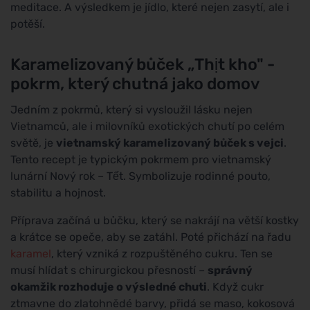
meditace. A výsledkem je jídlo, které nejen zasytí, ale i
potěší.
Karamelizovaný bůček „Thịt kho" -
pokrm, který chutná jako domov
Jedním z pokrmů, který si vysloužil lásku nejen
Vietnamců, ale i milovníků exotických chutí po celém
světě, je
vietnamský karamelizovaný bůček s vejci
.
Tento recept je typickým pokrmem pro vietnamský
lunární Nový rok – Tết. Symbolizuje rodinné pouto,
stabilitu a hojnost.
Příprava začíná u bůčku, který se nakrájí na větší kostky
a krátce se opeče, aby se zatáhl. Poté přichází na řadu
karamel
, který vzniká z rozpuštěného cukru. Ten se
musí hlídat s chirurgickou přesností –
správný
okamžik rozhoduje o výsledné chuti
. Když cukr
ztmavne do zlatohnědé barvy, přidá se maso, kokosová