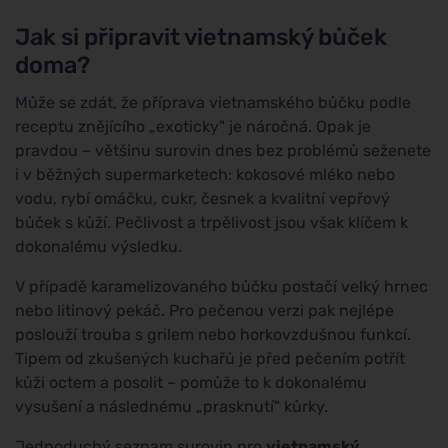
Jak si připravit vietnamský bůček
doma?
Může se zdát, že příprava vietnamského bůčku podle
receptu znějícího „exoticky" je náročná. Opak je
pravdou – většinu surovin dnes bez problémů seženete
i v běžných supermarketech: kokosové mléko nebo
vodu, rybí omáčku, cukr, česnek a kvalitní vepřový
bůček s kůží. Pečlivost a trpělivost jsou však klíčem k
dokonalému výsledku.
V případě karamelizovaného bůčku postačí velký hrnec
nebo litinový pekáč. Pro pečenou verzi pak nejlépe
poslouží trouba s grilem nebo horkovzdušnou funkcí.
Tipem od zkušených kuchařů je před pečením potřít
kůži octem a posolit – pomůže to k dokonalému
vysušení a následnému „prasknutí" kůrky.
Jednoduchý seznam surovin pro
vietnamský