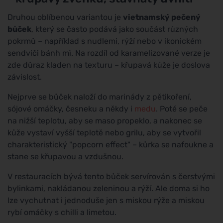
Druhou oblíbenou variantou je
vietnamský pečený
bůček
, který se často podává jako součást různých
pokrmů – například s nudlemi, rýží nebo v ikonickém
sendviči bánh mì. Na rozdíl od karamelizované verze je
zde důraz kladen na texturu – křupavá kůže je doslova
závislost.
Nejprve se bůček naloží do marinády z pětikoření,
sójové omáčky, česneku a někdy i
medu
. Poté se peče
na nižší teplotu, aby se maso propeklo, a nakonec se
kůže vystaví vyšší teplotě nebo grilu, aby se vytvořil
charakteristický "popcorn effect" – kůrka se nafoukne a
stane se křupavou a vzdušnou.
V restauracích bývá tento bůček servírován s čerstvými
bylinkami, nakládanou zeleninou a rýží. Ale doma si ho
lze vychutnat i jednoduše jen s miskou rýže a miskou
rybí omáčky s chilli a limetou.