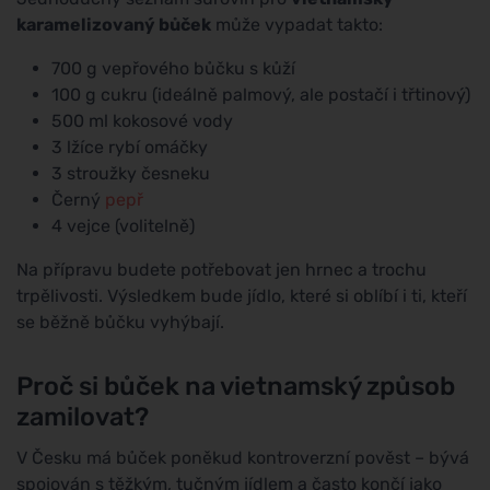
karamelizovaný bůček
může vypadat takto:
700 g vepřového bůčku s kůží
100 g cukru (ideálně palmový, ale postačí i třtinový)
500 ml kokosové vody
3 lžíce rybí omáčky
3 stroužky česneku
Černý
pepř
4 vejce (volitelně)
Na přípravu budete potřebovat jen hrnec a trochu
trpělivosti. Výsledkem bude jídlo, které si oblíbí i ti, kteří
se běžně bůčku vyhýbají.
Proč si bůček na vietnamský způsob
zamilovat?
V Česku má bůček poněkud kontroverzní pověst – bývá
spojován s těžkým, tučným jídlem a často končí jako