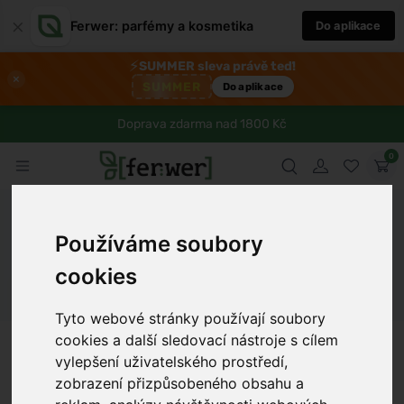
×
Ferwer: parfémy a kosmetika
Do aplikace
⚡
SUMMER sleva právě teď!
×
SUMMER
Do aplikace
Doprava zdarma nad 1800 Kč
0
Ferwer
Blog
Zdraví
Svět plný chutí s vietnamským
Používáme soubory
bůčkem, který si zamilujete
cookies
Dámské parfémy
Pánské parfémy
Unisex parfémy
Tyto webové stránky používají soubory
cookies a další sledovací nástroje s cílem
Anna Procházková
8 min
18.9.2025
vylepšení uživatelského prostředí,
zobrazení přizpůsobeného obsahu a