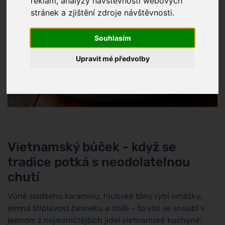
reklam, analýzy návštěvnosti webových
stránek a zjištění zdroje návštěvnosti.
Souhlasím
Upravit mé předvolby
Vietnamský bůček - když se
tradice potká s neodolatelnou
chutí
Vůně sladkého karamelu, hluboké tóny rybí omáčky,
jemná štiplavost česneku a chilli – to vše se snoubí v
jednom z nejikoničtějších jídel vietnamské kuchyně: