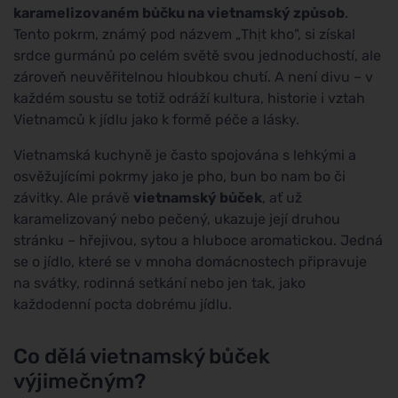
karamelizovaném bůčku na vietnamský způsob
.
Tento pokrm, známý pod názvem „Thịt kho", si získal
srdce gurmánů po celém světě svou jednoduchostí, ale
zároveň neuvěřitelnou hloubkou chutí. A není divu – v
každém soustu se totiž odráží kultura, historie i vztah
Vietnamců k jídlu jako k formě péče a lásky.
Vietnamská kuchyně je často spojována s lehkými a
osvěžujícími pokrmy jako je pho, bun bo nam bo či
závitky. Ale právě
vietnamský bůček
, ať už
karamelizovaný nebo pečený, ukazuje její druhou
stránku – hřejivou, sytou a hluboce aromatickou. Jedná
se o jídlo, které se v mnoha domácnostech připravuje
na svátky, rodinná setkání nebo jen tak, jako
každodenní pocta dobrému jídlu.
Co dělá vietnamský bůček
výjimečným?