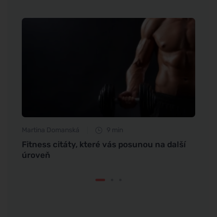
Martina Domanská
9 min
Jan S
í
Fitness citáty, které vás posunou na další
Jak b
úroveň
lepš