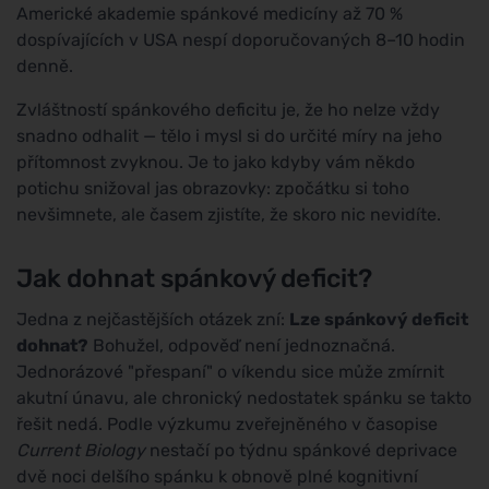
Americké akademie spánkové medicíny až 70 %
dospívajících v USA nespí doporučovaných 8–10 hodin
denně.
Zvláštností spánkového deficitu je, že ho nelze vždy
snadno odhalit — tělo i mysl si do určité míry na jeho
přítomnost zvyknou. Je to jako kdyby vám někdo
potichu snižoval jas obrazovky: zpočátku si toho
nevšimnete, ale časem zjistíte, že skoro nic nevidíte.
Jak dohnat spánkový deficit?
Jedna z nejčastějších otázek zní:
Lze spánkový deficit
dohnat?
Bohužel, odpověď není jednoznačná.
Jednorázové "přespaní" o víkendu sice může zmírnit
akutní únavu, ale chronický nedostatek spánku se takto
řešit nedá. Podle výzkumu zveřejněného v časopise
Current Biology
nestačí po týdnu spánkové deprivace
dvě noci delšího spánku k obnově plné kognitivní