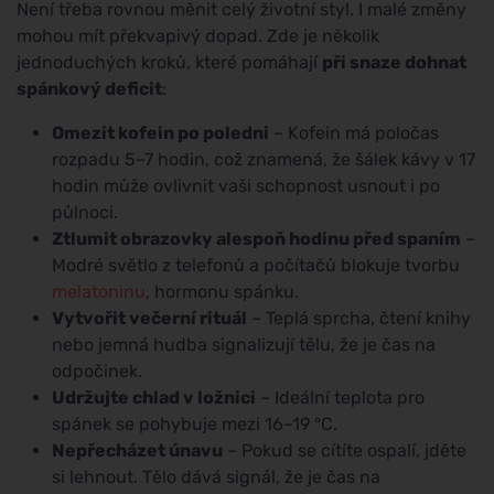
Není třeba rovnou měnit celý životní styl. I malé změny
mohou mít překvapivý dopad. Zde je několik
jednoduchých kroků, které pomáhají
při snaze dohnat
spánkový deficit
:
Omezit kofein po poledni
– Kofein má poločas
rozpadu 5–7 hodin, což znamená, že šálek kávy v 17
hodin může ovlivnit vaši schopnost usnout i po
půlnoci.
Ztlumit obrazovky alespoň hodinu před spaním
–
Modré světlo z telefonů a počítačů blokuje tvorbu
melatoninu
, hormonu spánku.
Vytvořit večerní rituál
– Teplá sprcha, čtení knihy
nebo jemná hudba signalizují tělu, že je čas na
odpočinek.
Udržujte chlad v ložnici
– Ideální teplota pro
spánek se pohybuje mezi 16–19 °C.
Nepřecházet únavu
– Pokud se cítíte ospalí, jděte
si lehnout. Tělo dává signál, že je čas na