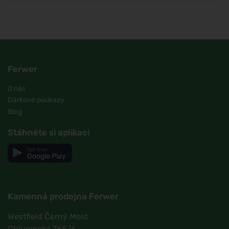
Ferwer
O nás
Dárkové poukazy
Blog
Stáhněte si aplikaci
Get it on
Google Play
Kamenná prodejna Ferwer
Westfield Černý Most
Chlumecká 765/6