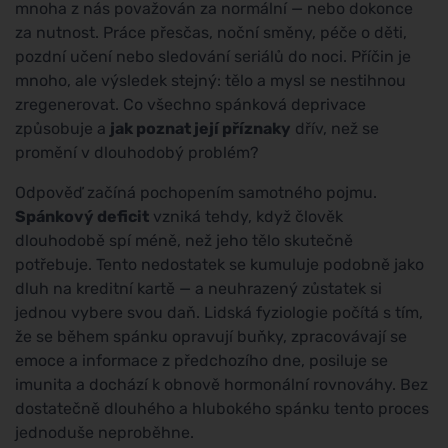
mnoha z nás považován za normální — nebo dokonce
za nutnost. Práce přesčas, noční směny, péče o děti,
pozdní učení nebo sledování seriálů do noci. Příčin je
mnoho, ale výsledek stejný: tělo a mysl se nestihnou
zregenerovat. Co všechno spánková deprivace
způsobuje a
jak poznat její příznaky
dřív, než se
promění v dlouhodobý problém?
Odpověď začíná pochopením samotného pojmu.
Spánkový deficit
vzniká tehdy, když člověk
dlouhodobě spí méně, než jeho tělo skutečně
potřebuje. Tento nedostatek se kumuluje podobně jako
dluh na kreditní kartě — a neuhrazený zůstatek si
jednou vybere svou daň. Lidská fyziologie počítá s tím,
že se během spánku opravují buňky, zpracovávají se
emoce a informace z předchozího dne, posiluje se
imunita a dochází k obnově hormonální rovnováhy. Bez
dostatečně dlouhého a hlubokého spánku tento proces
jednoduše neproběhne.