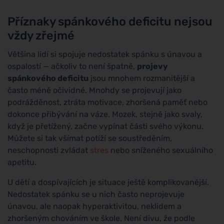
Příznaky spánkového deficitu nejsou
vždy zřejmé
Většina lidí si spojuje nedostatek spánku s únavou a
ospalostí — ačkoliv to není špatně,
projevy
spánkového deficitu
jsou mnohem rozmanitější a
často méně očividné. Mnohdy se projevují jako
podrážděnost, ztráta motivace, zhoršená paměť nebo
dokonce přibývání na váze. Mozek, stejně jako svaly,
když je přetížený, začne vypínat části svého výkonu.
Můžete si tak všímat potíží se soustředěním,
neschopnosti zvládat
stres
nebo sníženého sexuálního
apetitu.
U dětí a dospívajících je situace ještě komplikovanější.
Nedostatek spánku se u nich často neprojevuje
únavou, ale naopak hyperaktivitou, neklidem a
zhoršeným chováním ve škole. Není divu, že podle