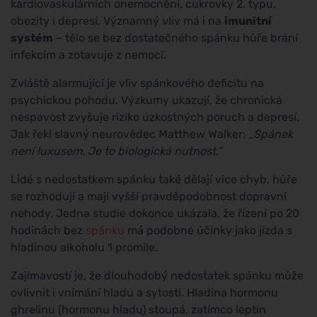
kardiovaskulárních onemocnění, cukrovky 2. typu,
obezity i depresí. Významný vliv má i na
imunitní
systém
– tělo se bez dostatečného spánku hůře brání
infekcím a zotavuje z nemocí.
Zvláště alarmující je vliv spánkového deficitu na
psychickou pohodu. Výzkumy ukazují, že chronická
nespavost zvyšuje riziko úzkostných poruch a depresí.
Jak řekl slavný neurovědec Matthew Walker:
„Spánek
není luxusem. Je to biologická nutnost."
Lidé s nedostatkem spánku také dělají více chyb, hůře
se rozhodují a mají vyšší pravděpodobnost dopravní
nehody. Jedna studie dokonce ukázala, že řízení po 20
hodinách bez
spánku
má podobné účinky jako jízda s
hladinou alkoholu 1 promile.
Zajímavostí je, že dlouhodobý nedostatek spánku může
ovlivnit i vnímání hladu a sytosti. Hladina hormonu
ghrelinu (hormonu hladu) stoupá, zatímco leptin