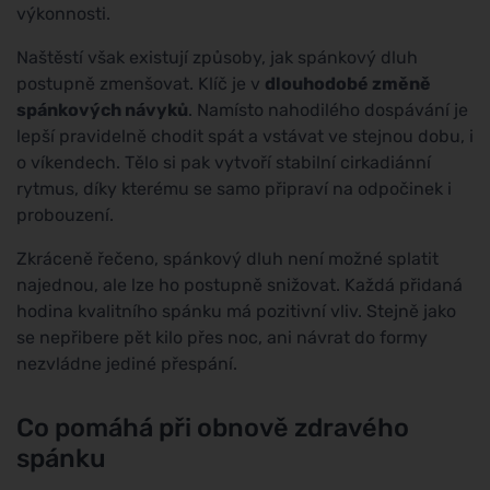
výkonnosti.
Naštěstí však existují způsoby, jak spánkový dluh
postupně zmenšovat. Klíč je v
dlouhodobé změně
spánkových návyků
. Namísto nahodilého dospávání je
lepší pravidelně chodit spát a vstávat ve stejnou dobu, i
o víkendech. Tělo si pak vytvoří stabilní cirkadiánní
rytmus, díky kterému se samo připraví na odpočinek i
probouzení.
Zkráceně řečeno, spánkový dluh není možné splatit
najednou, ale lze ho postupně snižovat. Každá přidaná
hodina kvalitního spánku má pozitivní vliv. Stejně jako
se nepřibere pět kilo přes noc, ani návrat do formy
nezvládne jediné přespání.
Co pomáhá při obnově zdravého
spánku