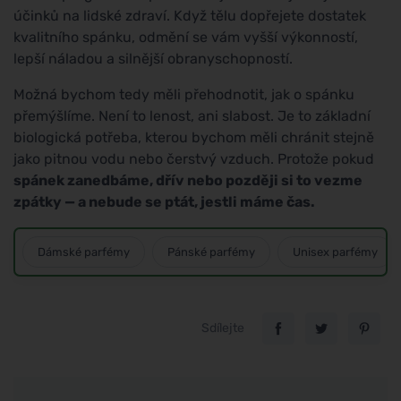
účinků na lidské zdraví. Když tělu dopřejete dostatek
kvalitního spánku, odmění se vám vyšší výkonností,
lepší náladou a silnější obranyschopností.
Možná bychom tedy měli přehodnotit, jak o spánku
přemýšlíme. Není to lenost, ani slabost. Je to základní
biologická potřeba, kterou bychom měli chránit stejně
jako pitnou vodu nebo čerstvý vzduch. Protože pokud
spánek zanedbáme, dřív nebo později si to vezme
zpátky — a nebude se ptát, jestli máme čas.
Dámské parfémy
Pánské parfémy
Unisex parfémy
Sdílejte