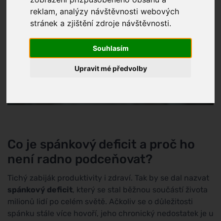
reklam, analýzy návštěvnosti webových
stránek a zjištění zdroje návštěvnosti.
Souhlasím
Upravit mé předvolby
Co je spánkový deficit a proč ho
není radno podceňovat?
Tichý zabiják produktivity i zdraví. Tak by se dal nazvat
spánkový deficit
, který se stal běžnou součástí života
milionů lidí po celém světě. Ačkoliv se o důležitosti
spánku stále více hovoří, jeho chronický nedostatek je u