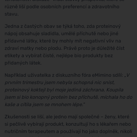
různě liší podle osobních preferencí a zdravotního
stavu.
Jedna z častých obav se týká toho, zda proteinový
nápoj obsahuje sladidla, umělé příchutě nebo jiné
přídavné látky, které by mohly mít negativní vliv na
zdraví matky nebo plodu. Právě proto je důležité číst
etikety a vybírat čisté, nejlépe bio produkty bez
přidaných látek.
Například uživatelka z diskuzního fóra eMimino sdílí:
„V
prvním trimestru jsem nebyla schopná nic sníst,
proteinový koktejl byl moje jediná záchrana. Koupila
jsem si bio konopný protein bez příchutě, míchala ho do
kaše a cítila jsem se mnohem lépe."
Zkušenosti se liší, ale jedno mají společné – ženy, které
si pečlivě vybírají produkt, konzultují ho s lékařem nebo
nutričním terapeutem a používají ho jako doplněk, nikoli