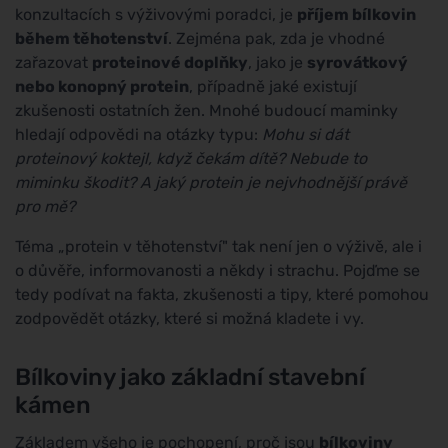
konzultacích s výživovými poradci, je
příjem bílkovin
během těhotenství
. Zejména pak, zda je vhodné
zařazovat
proteinové doplňky
, jako je
syrovátkový
nebo konopný protein
, případně jaké existují
zkušenosti ostatních žen. Mnohé budoucí maminky
hledají odpovědi na otázky typu:
Mohu si dát
proteinový koktejl, když čekám dítě? Nebude to
miminku škodit? A jaký protein je nejvhodnější právě
pro mě?
Téma „protein v těhotenství" tak není jen o výživě, ale i
o důvěře, informovanosti a někdy i strachu. Pojďme se
tedy podívat na fakta, zkušenosti a tipy, které pomohou
zodpovědět otázky, které si možná kladete i vy.
Bílkoviny jako základní stavební
kámen
Základem všeho je pochopení, proč jsou
bílkoviny