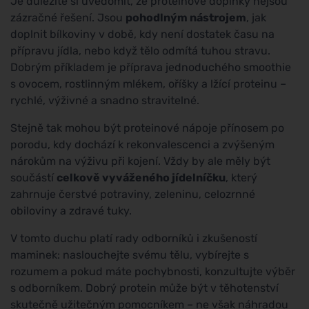
Je důležité si uvědomit, že proteinové doplňky nejsou
zázračné řešení. Jsou
pohodlným nástrojem
, jak
doplnit bílkoviny v době, kdy není dostatek času na
přípravu jídla, nebo když tělo odmítá tuhou stravu.
Dobrým příkladem je příprava jednoduchého smoothie
s ovocem, rostlinným mlékem, oříšky a lžící proteinu –
rychlé, výživné a snadno stravitelné.
Stejně tak mohou být proteinové nápoje přínosem po
porodu, kdy dochází k rekonvalescenci a zvýšeným
nárokům na výživu při kojení. Vždy by ale měly být
součástí
celkově vyváženého jídelníčku
, který
zahrnuje čerstvé potraviny, zeleninu, celozrnné
obiloviny a zdravé tuky.
V tomto duchu platí rady odborníků i zkušeností
maminek: naslouchejte svému tělu, vybírejte s
rozumem a pokud máte pochybnosti, konzultujte výběr
s odborníkem. Dobrý protein může být v těhotenství
skutečně užitečným pomocníkem – ne však náhradou