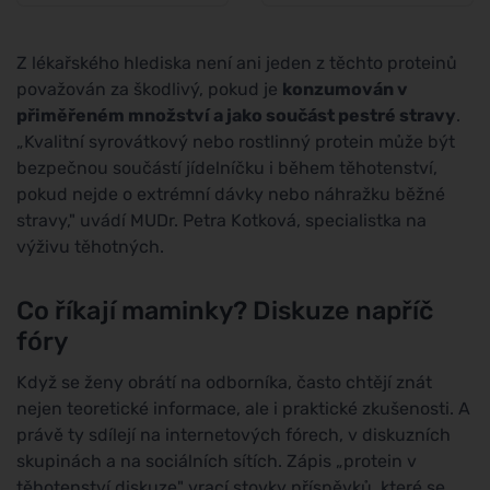
Z lékařského hlediska není ani jeden z těchto proteinů
považován za škodlivý, pokud je
konzumován v
přiměřeném množství a jako součást pestré stravy
.
„Kvalitní syrovátkový nebo rostlinný protein může být
bezpečnou součástí jídelníčku i během těhotenství,
pokud nejde o extrémní dávky nebo náhražku běžné
stravy," uvádí MUDr. Petra Kotková, specialistka na
výživu těhotných.
Co říkají maminky? Diskuze napříč
fóry
Když se ženy obrátí na odborníka, často chtějí znát
nejen teoretické informace, ale i praktické zkušenosti. A
právě ty sdílejí na internetových fórech, v diskuzních
skupinách a na sociálních sítích. Zápis „protein v
těhotenství diskuze" vrací stovky příspěvků, které se