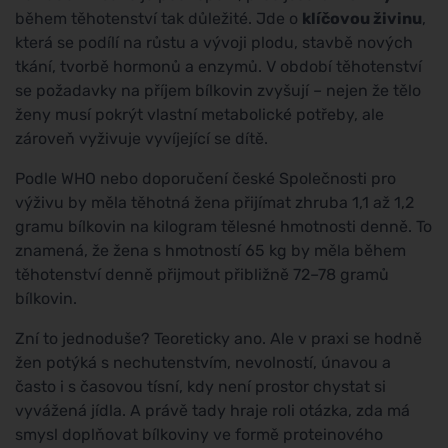
během těhotenství tak důležité. Jde o
klíčovou živinu
,
která se podílí na růstu a vývoji plodu, stavbě nových
tkání, tvorbě hormonů a enzymů. V období těhotenství
se požadavky na příjem bílkovin zvyšují – nejen že tělo
ženy musí pokrýt vlastní metabolické potřeby, ale
zároveň vyživuje vyvíjející se dítě.
Podle WHO nebo doporučení české Společnosti pro
výživu by měla těhotná žena přijímat zhruba 1,1 až 1,2
gramu bílkovin na kilogram tělesné hmotnosti denně. To
znamená, že žena s hmotností 65 kg by měla během
těhotenství denně přijmout přibližně 72–78 gramů
bílkovin.
Zní to jednoduše? Teoreticky ano. Ale v praxi se hodně
žen potýká s nechutenstvím, nevolností, únavou a
často i s časovou tísní, kdy není prostor chystat si
vyvážená jídla. A právě tady hraje roli otázka, zda má
smysl doplňovat bílkoviny ve formě proteinového