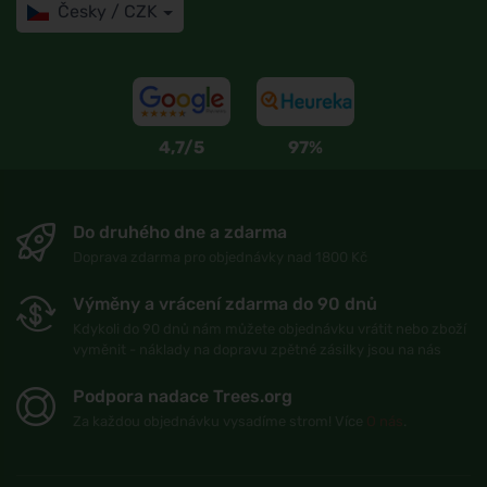
Česky / CZK
4,7/5
97%
Do druhého dne a zdarma
Doprava zdarma pro objednávky nad 1800 Kč
Výměny a vrácení zdarma do 90 dnů
Kdykoli do 90 dnů nám můžete objednávku vrátit nebo zboží
vyměnit - náklady na dopravu zpětné zásilky jsou na nás
Podpora nadace Trees.org
Za každou objednávku vysadíme strom! Více
O nás
.