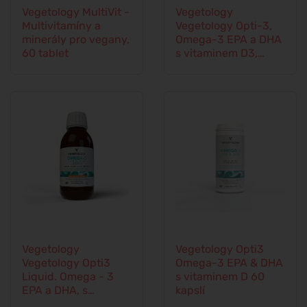
Vegetology MultiVit -
Vegetology
Multivitamíny a
Vegetology Opti-3,
minerály pro vegany,
Omega-3 EPA a DHA
60 tablet
s vitaminem D3,
tekuté 150 ml, bez
příchutě
Vegetology
Vegetology Opti3
Vegetology Opti3
Omega-3 EPA & DHA
Liquid. Omega - 3
s vitaminem D 60
EPA a DHA, s
kapslí
vitaminem D, 150 ml