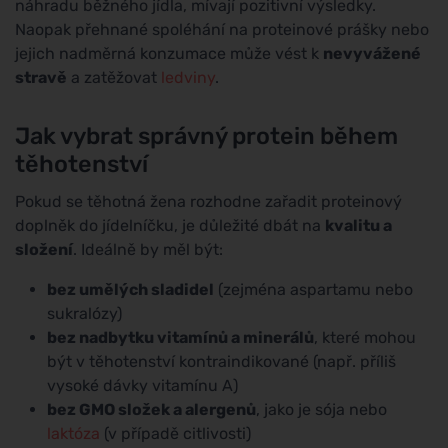
náhradu běžného jídla, mívají pozitivní výsledky.
Naopak přehnané spoléhání na proteinové prášky nebo
jejich nadměrná konzumace může vést k
nevyvážené
stravě
a zatěžovat
ledviny
.
Jak vybrat správný protein během
těhotenství
Pokud se těhotná žena rozhodne zařadit proteinový
doplněk do jídelníčku, je důležité dbát na
kvalitu a
složení
. Ideálně by měl být:
bez umělých sladidel
(zejména aspartamu nebo
sukralózy)
bez nadbytku vitamínů a minerálů
, které mohou
být v těhotenství kontraindikované (např. příliš
vysoké dávky vitamínu A)
bez GMO složek a alergenů
, jako je sója nebo
laktóza
(v případě citlivosti)