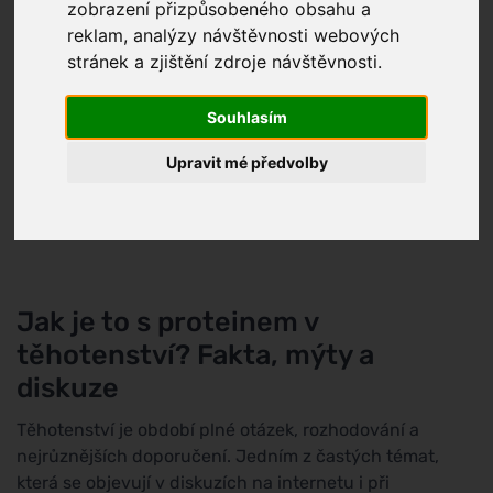
zobrazení přizpůsobeného obsahu a
reklam, analýzy návštěvnosti webových
stránek a zjištění zdroje návštěvnosti.
Souhlasím
Upravit mé předvolby
Jak je to s proteinem v
těhotenství? Fakta, mýty a
diskuze
Těhotenství je období plné otázek, rozhodování a
nejrůznějších doporučení. Jedním z častých témat,
která se objevují v diskuzích na internetu i při