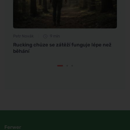
Petr Novák
9 min
Tomáš
ždé
Rucking chůze se zátěží funguje lépe než
Co vš
běhání
rtů?
Ferwer