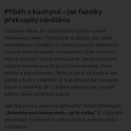
Příběh z kuchyně - jak fazolky
překvapily návštěvu
Občas se stane, že i jednoduchý pokrm vyvolá
nečekanou reakci. Představte si situaci, kdy máte
neohlášenou návštěvu a v lednici jen pár základních
surovin. Rychlé fazolky s česnekem, chilli a trochou
sójové omáčky? Zní to nenápadně. Jenže když byly
hotové, návštěva se po první porci zarazila, chvíli
mlčela a pak pronesla: „Tohle je něco, co bych si dal
klidně v bistru v Berlíně." A to je přesně ten moment,
kdy si uvědomíte, že i z běžné zeleniny lze vytvořit
pokrm, který má šmrnc a duši.
Jak říká známý americký šéfkuchař Yotam Ottolenghi:
„Zelenina není kompromis – je to volba."
A v případě
pikantních fazolek je to volba chutná, jednoduchá a
udržitelná.