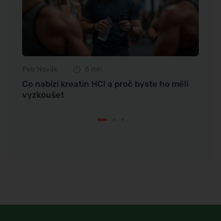
Petr Novák
8 min
Petr N
Mind
Co nabízí kreatin HCl a proč byste ho měli
Závis
vyzkoušet
signá
vzta