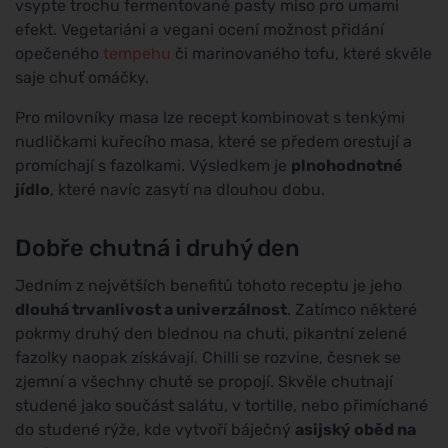
vsypte trochu fermentované pasty miso pro umami
efekt. Vegetariáni a vegani ocení možnost přidání
opečeného
tempehu
či marinovaného tofu, které skvěle
saje chuť omáčky.
Pro milovníky masa lze recept kombinovat s tenkými
nudličkami kuřecího masa, které se předem orestují a
promíchají s fazolkami. Výsledkem je
plnohodnotné
jídlo
, které navíc zasytí na dlouhou dobu.
Dobře chutná i druhý den
Jedním z největších benefitů tohoto receptu je jeho
dlouhá trvanlivost a univerzálnost
. Zatímco některé
pokrmy druhý den blednou na chuti, pikantní zelené
fazolky naopak získávají. Chilli se rozvine, česnek se
zjemní a všechny chutě se propojí. Skvěle chutnají
studené jako součást salátu, v tortille, nebo přimíchané
do studené rýže, kde vytvoří báječný
asijský oběd na