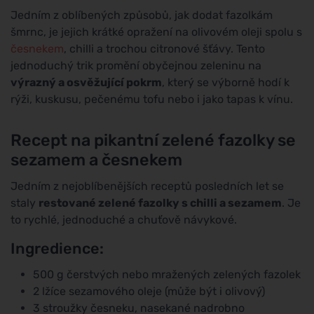
Jedním z oblíbených způsobů, jak dodat fazolkám
šmrnc, je jejich krátké opražení na olivovém oleji spolu s
česnekem
, chilli a trochou citronové šťávy. Tento
jednoduchý trik promění obyčejnou zeleninu na
výrazný a osvěžující pokrm
, který se výborně hodí k
rýži, kuskusu, pečenému tofu nebo i jako tapas k vínu.
Recept na pikantní zelené fazolky se
sezamem a česnekem
Jedním z nejoblíbenějších receptů posledních let se
staly
restované zelené fazolky s chilli a sezamem
. Je
to rychlé, jednoduché a chuťově návykové.
Ingredience:
500 g čerstvých nebo mražených zelených fazolek
2 lžíce sezamového oleje (může být i olivový)
3 stroužky česneku, nasekané nadrobno