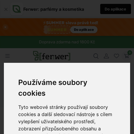
×
Ferwer: parfémy a kosmetika
Do aplikace
⚡
SUMMER sleva právě teď!
×
SUMMER
Do aplikace
Doprava zdarma nad 1800 Kč
0
Ferwer
Blog
Zdraví
Pikantní zelené fazolky recept na
zdravou a chutnou večeři
Používáme soubory
cookies
Dámské parfémy
Pánské parfémy
Unisex parfémy
Tyto webové stránky používají soubory
cookies a další sledovací nástroje s cílem
Martina Domanská
8 min
22.8.2025
vylepšení uživatelského prostředí,
zobrazení přizpůsobeného obsahu a