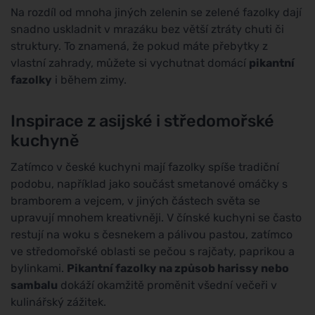
Na rozdíl od mnoha jiných zelenin se zelené fazolky dají
snadno uskladnit v mrazáku bez větší ztráty chuti či
struktury. To znamená, že pokud máte přebytky z
vlastní zahrady, můžete si vychutnat domácí
pikantní
fazolky
i během zimy.
Inspirace z asijské i středomořské
kuchyně
Zatímco v české kuchyni mají fazolky spíše tradiční
podobu, například jako součást smetanové omáčky s
bramborem a vejcem, v jiných částech světa se
upravují mnohem kreativněji. V čínské kuchyni se často
restují na woku s česnekem a pálivou pastou, zatímco
ve středomořské oblasti se pečou s rajčaty, paprikou a
bylinkami.
Pikantní fazolky na způsob harissy nebo
sambalu
dokáží okamžitě proměnit všední večeři v
kulinářský zážitek.