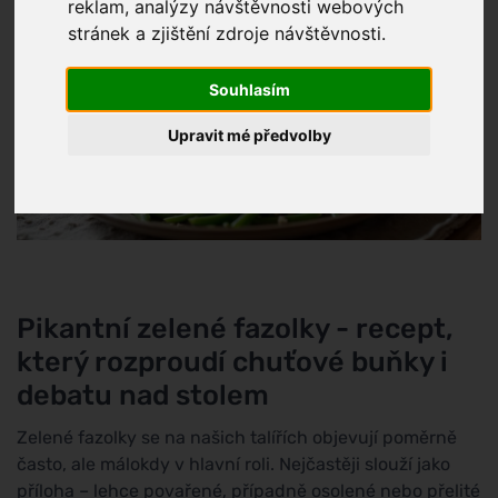
reklam, analýzy návštěvnosti webových
stránek a zjištění zdroje návštěvnosti.
Souhlasím
Upravit mé předvolby
Pikantní zelené fazolky - recept,
který rozproudí chuťové buňky i
debatu nad stolem
Zelené fazolky se na našich talířích objevují poměrně
často, ale málokdy v hlavní roli. Nejčastěji slouží jako
příloha – lehce povařené, případně osolené nebo přelité