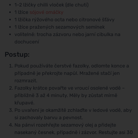
1–2 lžičky chilli vloček (dle chuti)
1 lžíce
sójové omáčky
1 lžička rýžového octa nebo citronové šťávy
1 lžíce pražených sezamových semínek
volitelně: trocha zázvoru nebo jarní cibulka na
dochucení
Postup:
Pokud používáte čerstvé fazolky, odlomte konce a
případně je překrojte napůl. Mražené stačí jen
rozmrazit.
Fazolky krátce povařte ve vroucí osolené vodě –
přibližně 3 až 4 minuty. Měly by zůstat mírně
křupavé.
Po uvaření je okamžitě zchlaďte v ledové vodě, aby
si zachovaly barvu a pevnost.
Na pánvi rozehřejte sezamový olej a přidejte
nasekaný česnek, případně i zázvor. Restujte asi 30