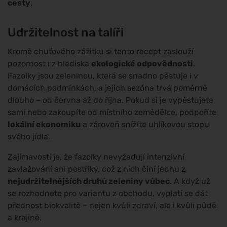
cesty
.
Udržitelnost na talíři
Kromě chuťového zážitku si tento recept zaslouží
pozornost i z hlediska
ekologické odpovědnosti
.
Fazolky jsou zeleninou, která se snadno pěstuje i v
domácích podmínkách, a jejich sezóna trvá poměrně
dlouho – od června až do října. Pokud si je vypěstujete
sami nebo zakoupíte od místního zemědělce, podpoříte
lokální ekonomiku
a zároveň snížíte uhlíkovou stopu
svého jídla.
Zajímavostí je, že fazolky nevyžadují intenzivní
zavlažování ani postřiky, což z nich činí jednu z
nejudržitelnějších druhů zeleniny vůbec
. A když už
se rozhodnete pro variantu z obchodu, vyplatí se dát
přednost biokvalitě – nejen kvůli zdraví, ale i kvůli půdě
a krajině.