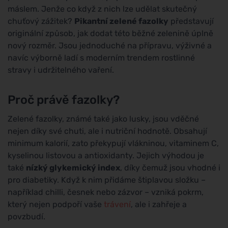
máslem. Jenže co když z nich lze udělat skutečný
chuťový zážitek?
Pikantní zelené fazolky
představují
originální způsob, jak dodat této běžné zelenině úplně
nový rozměr. Jsou jednoduché na přípravu, výživné a
navíc výborně ladí s moderním trendem rostlinné
stravy i udržitelného vaření.
Proč právě fazolky?
Zelené fazolky, známé také jako lusky, jsou vděčné
nejen díky své chuti, ale i nutriční hodnotě. Obsahují
minimum kalorií, zato překypují vlákninou, vitaminem C,
kyselinou listovou a antioxidanty. Jejich výhodou je
také
nízký glykemický index
, díky čemuž jsou vhodné i
pro diabetiky. Když k nim přidáme štiplavou složku –
například chilli, česnek nebo zázvor – vzniká pokrm,
který nejen podpoří vaše
trávení
, ale i zahřeje a
povzbudí.