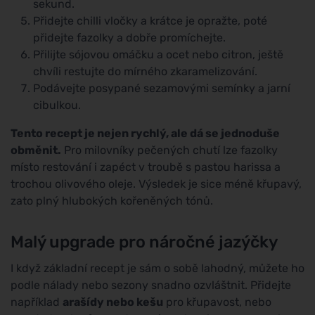
sekund.
Přidejte chilli vločky a krátce je opražte, poté
přidejte fazolky a dobře promíchejte.
Přilijte sójovou omáčku a ocet nebo citron, ještě
chvíli restujte do mírného zkaramelizování.
Podávejte posypané sezamovými semínky a jarní
cibulkou.
Tento recept je nejen rychlý, ale dá se jednoduše
obměnit.
Pro milovníky pečených chutí lze fazolky
místo restování i zapéct v troubě s pastou harissa a
trochou olivového oleje. Výsledek je sice méně křupavý,
zato plný hlubokých kořeněných tónů.
Malý upgrade pro náročné jazýčky
I když základní recept je sám o sobě lahodný, můžete ho
podle nálady nebo sezony snadno ozvláštnit. Přidejte
například
arašídy nebo kešu
pro křupavost, nebo