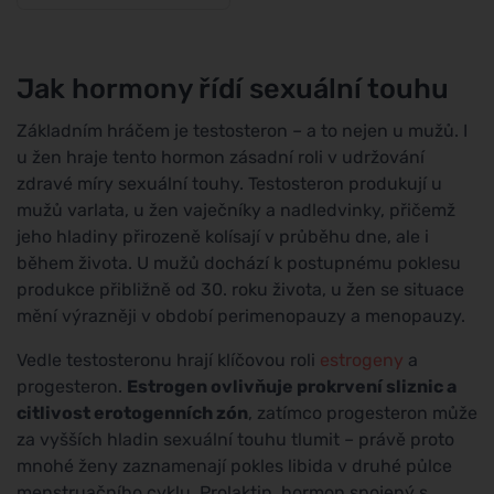
Jak hormony řídí sexuální touhu
Základním hráčem je testosteron – a to nejen u mužů. I
u žen hraje tento hormon zásadní roli v udržování
zdravé míry sexuální touhy. Testosteron produkují u
mužů varlata, u žen vaječníky a nadledvinky, přičemž
jeho hladiny přirozeně kolísají v průběhu dne, ale i
během života. U mužů dochází k postupnému poklesu
produkce přibližně od 30. roku života, u žen se situace
mění výrazněji v období perimenopauzy a menopauzy.
Vedle testosteronu hrají klíčovou roli
estrogeny
a
progesteron.
Estrogen ovlivňuje prokrvení sliznic a
citlivost erotogenních zón
, zatímco progesteron může
za vyšších hladin sexuální touhu tlumit – právě proto
mnohé ženy zaznamenají pokles libida v druhé půlce
menstruačního cyklu. Prolaktin, hormon spojený s