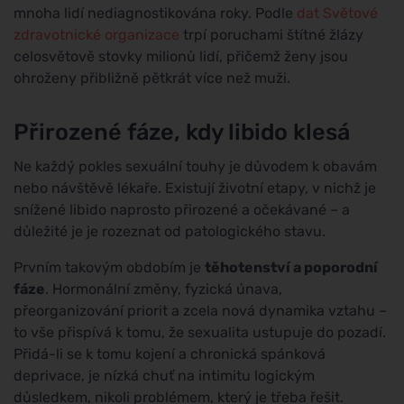
mnoha lidí nediagnostikována roky. Podle
dat Světové
zdravotnické organizace
trpí poruchami štítné žlázy
celosvětově stovky milionů lidí, přičemž ženy jsou
ohroženy přibližně pětkrát více než muži.
Přirozené fáze, kdy libido klesá
Ne každý pokles sexuální touhy je důvodem k obavám
nebo návštěvě lékaře. Existují životní etapy, v nichž je
snížené libido naprosto přirozené a očekávané – a
důležité je je rozeznat od patologického stavu.
Prvním takovým obdobím je
těhotenství a poporodní
fáze
. Hormonální změny, fyzická únava,
přeorganizování priorit a zcela nová dynamika vztahu –
to vše přispívá k tomu, že sexualita ustupuje do pozadí.
Přidá-li se k tomu kojení a chronická spánková
deprivace, je nízká chuť na intimitu logickým
důsledkem, nikoli problémem, který je třeba řešit.