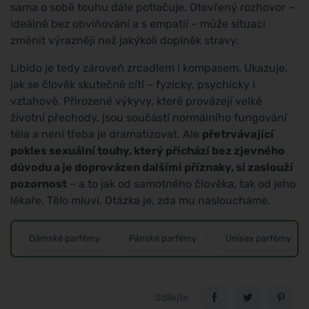
sama o sobě touhu dále potlačuje. Otevřený rozhovor –
ideálně bez obviňování a s empatií – může situaci
změnit výrazněji než jakýkoli doplněk stravy.
Libido je tedy zároveň zrcadlem i kompasem. Ukazuje,
jak se člověk skutečně cítí – fyzicky, psychicky i
vztahově. Přirozené výkyvy, které provázejí velké
životní přechody, jsou součástí normálního fungování
těla a není třeba je dramatizovat. Ale
přetrvávající
pokles sexuální touhy, který přichází bez zjevného
důvodu a je doprovázen dalšími příznaky, si zaslouží
pozornost
– a to jak od samotného člověka, tak od jeho
lékaře. Tělo mluví. Otázka je, zda mu nasloucháme.
Dámské parfémy
Pánské parfémy
Unisex parfémy
Sdílejte