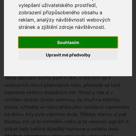
vylepšení uživatelského prostředí,
zobrazení přizpůsobeného obsahu a
reklam, analýzy návštěvnosti webových
stránek a zjištění zdroje návštěvnosti.
Souhlasím
Upravit mé předvolby
Téma sexuální touhy patří k těm, o kterých se v
ordinacích mluví překvapivě málo, přestože se týká
naprosté většiny dospělých lidí. Mnozí z nás si v
určitém období života všimnou, že chuť na intimitu
klesla, vytratila se nebo přišla jako vzdálená vzpomínka
na dobu, kdy bylo všechno jinak. Otázka, kterou si pak
kladou, zní: je to normální, nebo je to varovný signál? A
právě tady začíná důležitý rozhovor o vztahu mezi