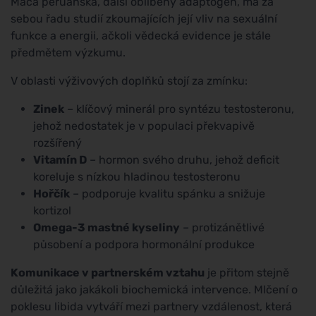
Maca peruánská, další oblíbený adaptogen, má za
sebou řadu studií zkoumajících její vliv na sexuální
funkce a energii, ačkoli vědecká evidence je stále
předmětem výzkumu.
V oblasti výživových doplňků stojí za zmínku:
Zinek
– klíčový minerál pro syntézu testosteronu,
jehož nedostatek je v populaci překvapivě
rozšířený
Vitamín D
– hormon svého druhu, jehož deficit
koreluje s nízkou hladinou testosteronu
Hořčík
– podporuje kvalitu spánku a snižuje
kortizol
Omega-3 mastné kyseliny
– protizánětlivé
působení a podpora hormonální produkce
Komunikace v partnerském vztahu
je přitom stejně
důležitá jako jakákoli biochemická intervence. Mlčení o
poklesu libida vytváří mezi partnery vzdálenost, která