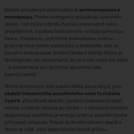
Dalším přirozeným přechodem je
perimenopauza a
menopauza.
Pokles estrogenů způsobuje vysychání
sliznic, což může intimitu fyzicky znesnadnit nebo
znepříjemnit, a pokles testosteronu snižuje samotnou
touhu. Podobnou, byť méně dramatickou změnu
prožívají muži kolem padesátky a šedesátky, kdy se
hovoří o andropauze. Snížení libida v těchto fázích je
fyziologické, ale neznamená, že se s ním nedá nic dělat
– a neznamená ani, že ho lze ignorovat jako
bezvýznamné.
Třetím kontextem, kde pokles libida dává smysl, jsou
období intenzivního psychického nebo fyzického
vypětí
. Zkouškové období, náročný pracovní projekt,
nemoc v rodině, smutek po ztrátě – v takových chvílích
organismus soustřeďuje energii jinam a sexuální touha
přirozeně ustupuje. Pokud se životní situace zlepší a
libido se vrátí, není třeba hledat hlubší příčinu.