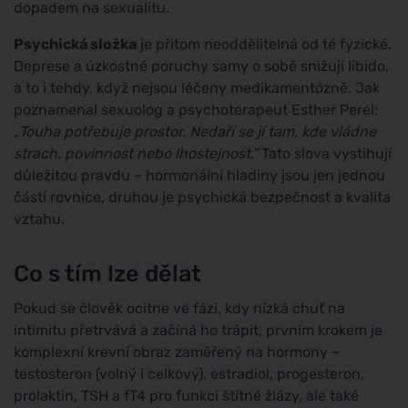
dopadem na sexualitu.
Psychická složka
je přitom neoddělitelná od té fyzické.
Deprese a úzkostné poruchy samy o sobě snižují libido,
a to i tehdy, když nejsou léčeny medikamentózně. Jak
poznamenal sexuolog a psychoterapeut Esther Perel:
„Touha potřebuje prostor. Nedaří se jí tam, kde vládne
strach, povinnost nebo lhostejnost."
Tato slova vystihují
důležitou pravdu – hormonální hladiny jsou jen jednou
částí rovnice, druhou je psychická bezpečnost a kvalita
vztahu.
Co s tím lze dělat
Pokud se člověk ocitne ve fázi, kdy nízká chuť na
intimitu přetrvává a začíná ho trápit, prvním krokem je
komplexní krevní obraz zaměřený na hormony –
testosteron (volný i celkový), estradiol, progesteron,
prolaktin, TSH a fT4 pro funkci štítné žlázy, ale také