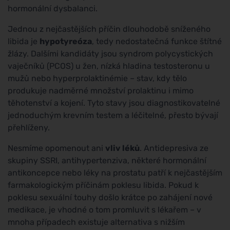
hormonální dysbalanci.
Jednou z nejčastějších příčin dlouhodobě sníženého
libida je
hypotyreóza
, tedy nedostatečná funkce štítné
žlázy. Dalšími kandidáty jsou syndrom polycystických
vaječníků (PCOS) u žen, nízká hladina testosteronu u
mužů nebo hyperprolaktinémie – stav, kdy tělo
produkuje nadměrné množství prolaktinu i mimo
těhotenství a kojení. Tyto stavy jsou diagnostikovatelné
jednoduchým krevním testem a léčitelné, přesto bývají
přehlíženy.
Nesmíme opomenout ani
vliv léků
. Antidepresiva ze
skupiny SSRI, antihypertenziva, některé hormonální
antikoncepce nebo léky na prostatu patří k nejčastějším
farmakologickým příčinám poklesu libida. Pokud k
poklesu sexuální touhy došlo krátce po zahájení nové
medikace, je vhodné o tom promluvit s lékařem – v
mnoha případech existuje alternativa s nižším