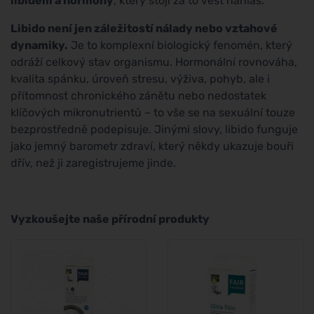
libidem a hormony
, který stojí za to vést nahlas.
Libido není jen záležitostí nálady nebo vztahové
dynamiky.
Je to komplexní biologický fenomén, který
odráží celkový stav organismu. Hormonální rovnováha,
kvalita spánku, úroveň stresu, výživa, pohyb, ale i
přítomnost chronického zánětu nebo nedostatek
klíčových mikronutrientů – to vše se na sexuální touze
bezprostředně podepisuje. Jinými slovy, libido funguje
jako jemný barometr zdraví, který někdy ukazuje bouři
dřív, než ji zaregistrujeme jinde.
Vyzkoušejte naše přírodní produkty