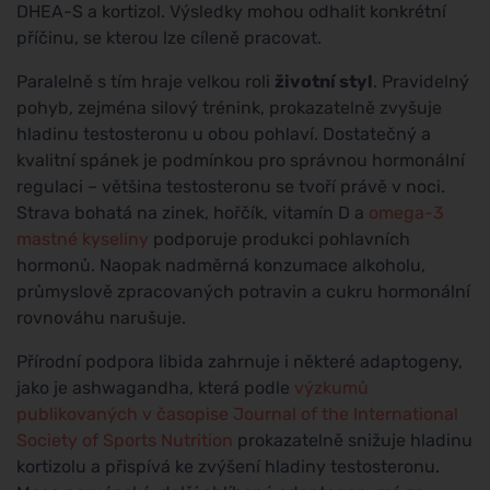
DHEA-S a kortizol. Výsledky mohou odhalit konkrétní
příčinu, se kterou lze cíleně pracovat.
Paralelně s tím hraje velkou roli
životní styl
. Pravidelný
pohyb, zejména silový trénink, prokazatelně zvyšuje
hladinu testosteronu u obou pohlaví. Dostatečný a
kvalitní spánek je podmínkou pro správnou hormonální
regulaci – většina testosteronu se tvoří právě v noci.
Strava bohatá na zinek, hořčík, vitamín D a
omega-3
mastné kyseliny
podporuje produkci pohlavních
hormonů. Naopak nadměrná konzumace alkoholu,
průmyslově zpracovaných potravin a cukru hormonální
rovnováhu narušuje.
Přírodní podpora libida zahrnuje i některé adaptogeny,
jako je ashwagandha, která podle
výzkumů
publikovaných v časopise Journal of the International
Society of Sports Nutrition
prokazatelně snižuje hladinu
kortizolu a přispívá ke zvýšení hladiny testosteronu.