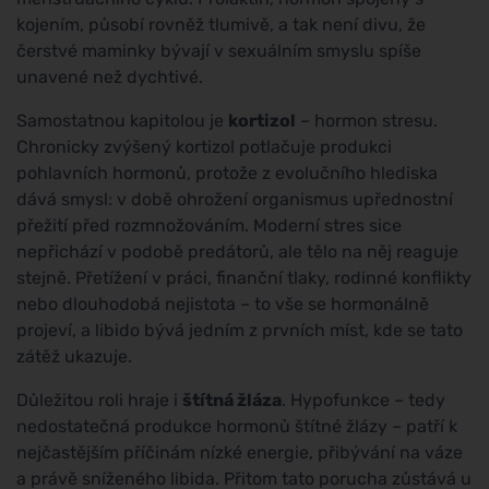
kojením, působí rovněž tlumivě, a tak není divu, že
čerstvé maminky bývají v sexuálním smyslu spíše
unavené než dychtivé.
Samostatnou kapitolou je
kortizol
– hormon stresu.
Chronicky zvýšený kortizol potlačuje produkci
pohlavních hormonů, protože z evolučního hlediska
dává smysl: v době ohrožení organismus upřednostní
přežití před rozmnožováním. Moderní stres sice
nepřichází v podobě predátorů, ale tělo na něj reaguje
stejně. Přetížení v práci, finanční tlaky, rodinné konflikty
nebo dlouhodobá nejistota – to vše se hormonálně
projeví, a libido bývá jedním z prvních míst, kde se tato
zátěž ukazuje.
Důležitou roli hraje i
štítná žláza
. Hypofunkce – tedy
nedostatečná produkce hormonů štítné žlázy – patří k
nejčastějším příčinám nízké energie, přibývání na váze
a právě sníženého libida. Přitom tato porucha zůstává u