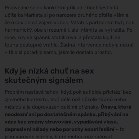
Podívejme se na konkrétní příklad: třicetišestiletá
učitelka Markéta si po narození druhého dítěte všimla,
že o sex nemá zájem vůbec. Vztah s partnerem byl jinak
harmonický, oba si rozuměli, ale intimita se vytratila. Po
roce, kdy se spánek stabilizoval a přestala kojit, se
touha postupně vrátila. Žádná intervence nebyla nutná
– tělo si poradilo samo, jakmile dostalo prostor.
Kdy je nízká chuť na sex
skutečným signálem
Problém nastává tehdy, když pokles libida přichází bez
zjevného kontextu, trvá déle než několik týdnů nebo
měsíců a je doprovázen dalšími příznaky.
Únava, která
neodezní ani po dostatečném spánku, přibývání na
váze bez změny stravování, vypadávání vlasů,
depresivní nálady nebo poruchy soustředění
– to
jsou varovné signály, které mohou naznačovat