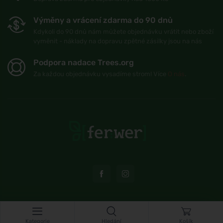
Výměny a vrácení zdarma do 90 dnů
Kdykoli do 90 dnů nám můžete objednávku vrátit nebo zboží
vyměnit - náklady na dopravu zpětné zásilky jsou na nás
Podpora nadace Trees.org
Za každou objednávku vysadíme strom! Více
O nás
.
© Topshelf s.r.o. Všechna práva vyhrazena.
Kategorie
Hledání
Košík