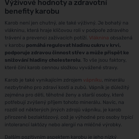
Výživové hodnoty a zdravotní
benefity karobu
Karob není jen chutný, ale také výživný. Je bohatý na
vlákninu, která hraje klíčovou roli v podpoře zdravého
trávení a prevenci zažívacích potíží.
Vláknina
obsažená
v karobu
pomáhá regulovat hladinu cukru v krvi,
podporuje zdravou činnost střev a může přispět ke
snižování hladiny cholesterolu
. To vše jsou faktory,
které činí karob cennou složkou vyvážené stravy.
Karob je také vynikajícím zdrojem
vápníku
, minerálu
nezbytného pro zdraví kostí a zubů. Vápník je důležitý
zejména pro děti, těhotné ženy a starší osoby, které
potřebují zvýšený příjem tohoto minerálu. Navíc, na
rozdíl od některých jiných zdrojů vápníku, je karob
přirozeně bezlaktózový, což je výhodné pro osoby trpící
intolerancí laktózy nebo alergií na mléčné výrobky.
Dalším pozitivním aspektem karobu je jeho nízký