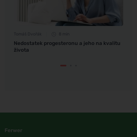
Tomáš Dvořák
8 min
Petr N
a
Nedostatek progesteronu a jeho na kvalitu
Proč 
života
přede
Ferwer