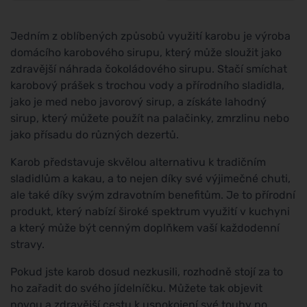
Jedním z oblíbených způsobů využití karobu je výroba
domácího karobového sirupu, který může sloužit jako
zdravější náhrada čokoládového sirupu. Stačí smíchat
karobový prášek s trochou vody a přírodního sladidla,
jako je med nebo javorový sirup, a získáte lahodný
sirup, který můžete použít na palačinky, zmrzlinu nebo
jako přísadu do různých dezertů.
Karob představuje skvělou alternativu k tradičním
sladidlům a kakau, a to nejen díky své výjimečné chuti,
ale také díky svým zdravotním benefitům. Je to přírodní
produkt, který nabízí široké spektrum využití v kuchyni
a který může být cenným doplňkem vaší každodenní
stravy.
Pokud jste karob dosud nezkusili, rozhodně stojí za to
ho zařadit do svého jídelníčku. Můžete tak objevit
novou a zdravější cestu k uspokojení své touhy po