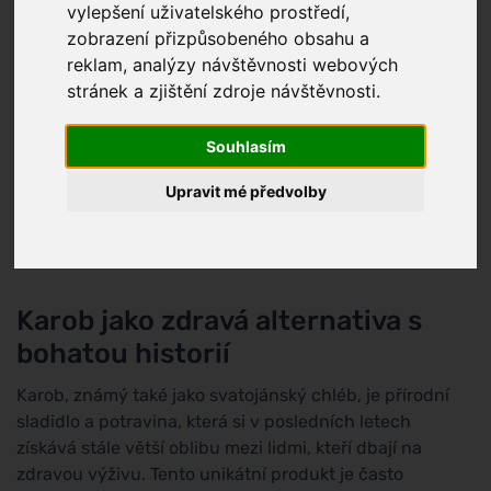
vylepšení uživatelského prostředí,
zobrazení přizpůsobeného obsahu a
reklam, analýzy návštěvnosti webových
stránek a zjištění zdroje návštěvnosti.
Souhlasím
Upravit mé předvolby
Karob jako zdravá alternativa s
bohatou historií
Karob, známý také jako svatojánský chléb, je přírodní
sladidlo a potravina, která si v posledních letech
získává stále větší oblibu mezi lidmi, kteří dbají na
zdravou výživu. Tento unikátní produkt je často