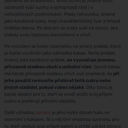
zejména ve Středomoří. Tento strom je známý svou
odolností vůči suchu a schopností růst i v
nehostinných podmínkách. Plody rohovníku, známé
jako karobové lusky, mají charakteristický tvar a tmavě
hnědou barvu. Po dozrání se lusky suší na slunci, aby
získaly svou typickou konzistenci a chuť.
Po vysušení se lusky rozemelou na jemný prášek, který
je často využíván jako náhražka kakaa. Tento prášek,
známý jako karobový prášek,
se vyznačuje jemnou,
přirozeně sladkou chutí a unikátní vůní
. Oproti kakau
má karob přirozeně sladkou chuť, což znamená, že
při
jeho použití nemusíte přidávat tolik cukru nebo
jiných sladidel, pokud vůbec nějaké
. Díky tomu je
karob ideální pro ty, kteří se snaží snížit svůj příjem
cukru a preferují přírodní sladidla.
Další výhodou
karobu
je jeho nízký obsah tuku ve
srovnání s kakaem. To z něj činí vhodnou surovinu pro
ty, kteří sledují svůj příjem kalorií a chtějí udržet zdravý