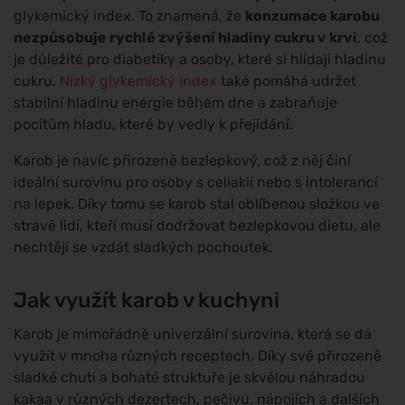
glykemický index. To znamená, že
konzumace karobu
nezpůsobuje rychlé zvýšení hladiny cukru v krvi
, což
je důležité pro diabetiky a osoby, které si hlídají hladinu
cukru.
Nízký glykemický index
také pomáhá udržet
stabilní hladinu energie během dne a zabraňuje
pocitům hladu, které by vedly k přejídání.
Karob je navíc přirozeně bezlepkový, což z něj činí
ideální surovinu pro osoby s celiakií nebo s intolerancí
na lepek. Díky tomu se karob stal oblíbenou složkou ve
stravě lidí, kteří musí dodržovat bezlepkovou dietu, ale
nechtějí se vzdát sladkých pochoutek.
Jak využít karob v kuchyni
Karob je mimořádně univerzální surovina, která se dá
využít v mnoha různých receptech. Díky své přirozeně
sladké chuti a bohaté struktuře je skvělou náhradou
kakaa v různých dezertech, pečivu, nápojích a dalších