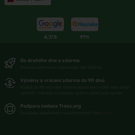
4,7/5
97%
Do druhého dne a zdarma
Doprava zdarma pro objednávky nad 1800 Kč
Výměny a vrácení zdarma do 90 dnů
Kdykoli do 90 dnů nám můžete objednávku vrátit nebo zboží
vyměnit - náklady na dopravu zpětné zásilky jsou na nás
Podpora nadace Trees.org
Za každou objednávku vysadíme strom! Více
O nás
.