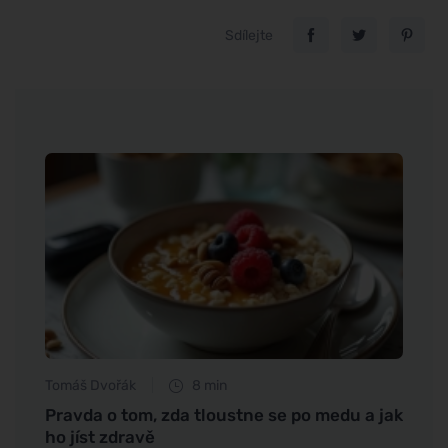
Sdílejte
Tomáš Dvořák
8 min
Eva No
holu
Pravda o tom, zda tloustne se po medu a jak
Jak n
ho jíst zdravě
obyč