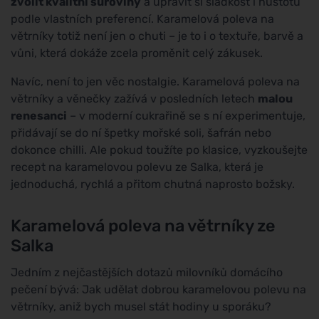
zvolit kvalitní suroviny
a upravit si sladkost i hustotu
podle vlastních preferencí. Karamelová poleva na
větrníky totiž není jen o chuti – je to i o textuře, barvě a
vůni, která dokáže zcela proměnit celý zákusek.
Navíc, není to jen věc nostalgie. Karamelová poleva na
větrníky a věnečky zažívá v posledních letech
malou
renesanci
– v moderní cukrařině se s ní experimentuje,
přidávají se do ní špetky mořské soli, šafrán nebo
dokonce chilli. Ale pokud toužíte po klasice, vyzkoušejte
recept na karamelovou polevu ze Salka, která je
jednoduchá, rychlá a přitom chutná naprosto božsky.
Karamelová poleva na větrníky ze
Salka
Jedním z nejčastějších dotazů milovníků domácího
pečení bývá: Jak udělat dobrou karamelovou polevu na
větrníky, aniž bych musel stát hodiny u sporáku?