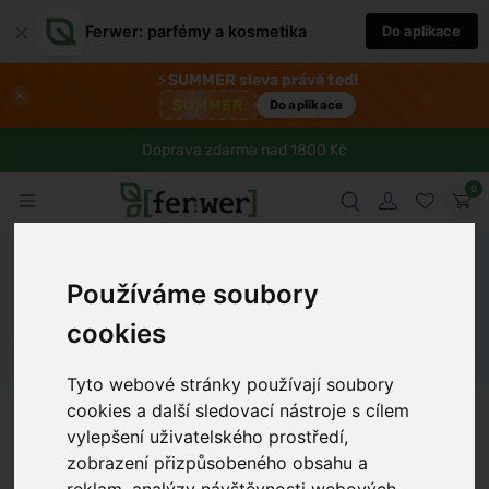
×
Ferwer: parfémy a kosmetika
Do aplikace
⚡
SUMMER sleva právě teď!
×
SUMMER
Do aplikace
Doprava zdarma nad 1800 Kč
0
Ferwer
Blog
Zdraví
Jak si snadno vyrobit karamelovou
Používáme soubory
polevu na větrníky doma
cookies
Dámské parfémy
Pánské parfémy
Unisex parfémy
Tyto webové stránky používají soubory
cookies a další sledovací nástroje s cílem
Anna Procházková
8 min
23.6.2025
vylepšení uživatelského prostředí,
zobrazení přizpůsobeného obsahu a
reklam, analýzy návštěvnosti webových