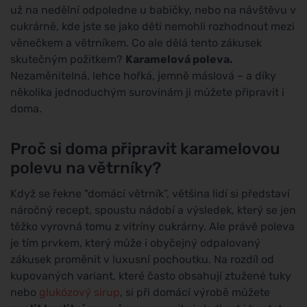
už na nedělní odpoledne u babičky, nebo na návštěvu v
cukrárně, kde jste se jako děti nemohli rozhodnout mezi
věnečkem a větrníkem. Co ale dělá tento zákusek
skutečným požitkem?
Karamelová poleva.
Nezaměnitelná, lehce hořká, jemně máslová – a díky
několika jednoduchým surovinám ji můžete připravit i
doma.
Proč si doma připravit karamelovou
polevu na větrníky?
Když se řekne "domácí větrník”, většina lidí si představí
náročný recept, spoustu nádobí a výsledek, který se jen
těžko vyrovná tomu z vitríny cukrárny. Ale právě poleva
je tím prvkem, který může i obyčejný odpalovaný
zákusek proměnit v luxusní pochoutku. Na rozdíl od
kupovaných variant, které často obsahují ztužené tuky
nebo
glukózový sirup
, si při domácí výrobě můžete