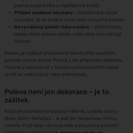
poleva bude hořká a nepříjemně tvrdá.
Přidání studené smetany
– teplotní šok může
způsobit, že se poleva srazí nebo vytvoří krystalky.
Nevyvážený poměr tuku a cukru
– příliš mnoho
másla může polevu zředit, málo zase způsobí její
tvrdost.
Polevu je nejlépe připravovat těsně před použitím,
protože rychle tuhne. Pokud ji ale připravíte dopředu,
můžete ji uchovávat v lednici a před použitím lehce
ohřát ve vodní lázni nebo mikrovlnce.
Poleva není jen dekorace – je to
zážitek
Když se podíváte na klasický větrník, uvidíte vrstvy –
těsto, krém, šlehačku... A pak jen tenoučkou vrstvu
nahoře. Proč tedy věnovat tolik péče právě polevě?
Odpověď je jednoduchá:
poleva je první, co