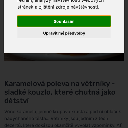
stránek a zjištění zdroje návštěvnosti.
Souhlasím
Upravit mé předvolby
Karamelová poleva na větrníky -
sladké kouzlo, které chutná jako
dětství
Vůně karamelu, jemně křupavá krusta a pod ní obláček
nadýchaného těsta... Větrníky jsou jedním z těch
dezertů, které dokážou okamžitě vyvolat vzpomínky. Ať