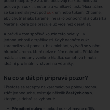
podle receptury z 30. let, používají na karamelovou
polevu jen cukr, smetanu a vanilkový lusk. "Nesnažíme
se karamel skrývat pod
cukr
em nebo tukem. Chceme,
aby chutnal jako karamel, ne jako bonbon,” říká cukrářka
Martina, která zde pracuje už více než deset let.
A právě v tom spočívá kouzlo této polevy – v
jednoduchosti a trpělivosti. Když necháte cukr
karamelizovat pomalu, bez míchání, vytvoří se v něm
hluboké aroma, které nelze ničím nahradit. Přidáním
másla a smetany vznikne hladká, sametová hmota
ideální pro finální vrstvení na větrníky.
Na co si dát při přípravě pozor?
Přestože se recepty na karamelovou polevu mohou
zdát jednoduché, existuje několik
častých chyb
,
kterým je dobré se vyhnout:
Přepálení cukru
– pokud cukr ztmavne příliš,