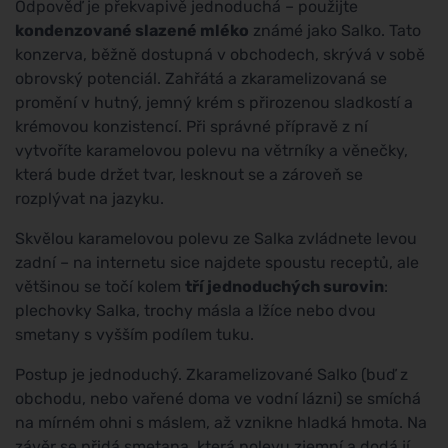
Odpověď je překvapivě jednoduchá – použijte
kondenzované slazené mléko
známé jako Salko. Tato
konzerva, běžně dostupná v obchodech, skrývá v sobě
obrovský potenciál. Zahřátá a zkaramelizovaná se
promění v hutný, jemný krém s přirozenou sladkostí a
krémovou konzistencí. Při správné přípravě z ní
vytvoříte karamelovou polevu na větrníky a věnečky,
která bude držet tvar, lesknout se a zároveň se
rozplývat na jazyku.
Skvělou karamelovou polevu ze Salka zvládnete levou
zadní – na internetu sice najdete spoustu receptů, ale
většinou se točí kolem
tří jednoduchých surovin
:
plechovky Salka, trochy másla a lžíce nebo dvou
smetany s vyšším podílem tuku.
Postup je jednoduchý. Zkaramelizované Salko (buď z
obchodu, nebo vařené doma ve vodní lázni) se smíchá
na mírném ohni s máslem, až vznikne hladká hmota. Na
závěr se přidá smetana, která polevu zjemní a dodá jí