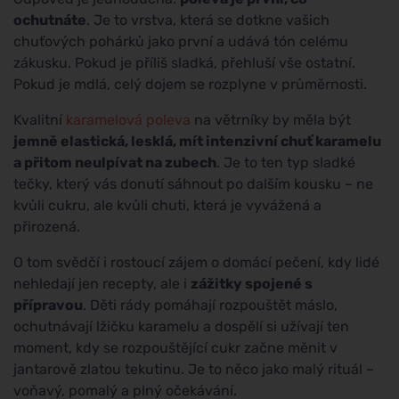
ochutnáte
. Je to vrstva, která se dotkne vašich
chuťových pohárků jako první a udává tón celému
zákusku. Pokud je příliš sladká, přehluší vše ostatní.
Pokud je mdlá, celý dojem se rozplyne v průměrnosti.
Kvalitní
karamelová poleva
na větrníky by měla být
jemně elastická, lesklá, mít intenzivní chuť karamelu
a přitom neulpívat na zubech
. Je to ten typ sladké
tečky, který vás donutí sáhnout po dalším kousku – ne
kvůli cukru, ale kvůli chuti, která je vyvážená a
přirozená.
O tom svědčí i rostoucí zájem o domácí pečení, kdy lidé
nehledají jen recepty, ale i
zážitky spojené s
přípravou
. Děti rády pomáhají rozpouštět máslo,
ochutnávají lžičku karamelu a dospělí si užívají ten
moment, kdy se rozpouštějící cukr začne měnit v
jantarově zlatou tekutinu. Je to něco jako malý rituál –
voňavý, pomalý a plný očekávání.