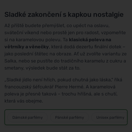
Sladké zakončení s kapkou nostalgie
Až příště budete přemýšlet, co upéct na oslavu,
sváteční víkend nebo prostě jen pro radost, vzpomeňte
si na karamelovou polevu. Ta
klasická poleva na
větrníky a věnečky
, která dodá dezertu finální dotek –
jako poslední štětec na obraze. Ať už zvolíte variantu ze
Salka, nebo se pustíte do tradičního karamelu z cukru a
smetany, výsledek bude stát za to.
„Sladké jídlo není hřích, pokud chutná jako láska," říká
francouzský šéfcukrář Pierre Hermé. A karamelová
poleva je přesně taková – trochu hříšná, ale s chutí,
která vás obejme.
Dámské parfémy
Pánské parfémy
Unisex parfémy