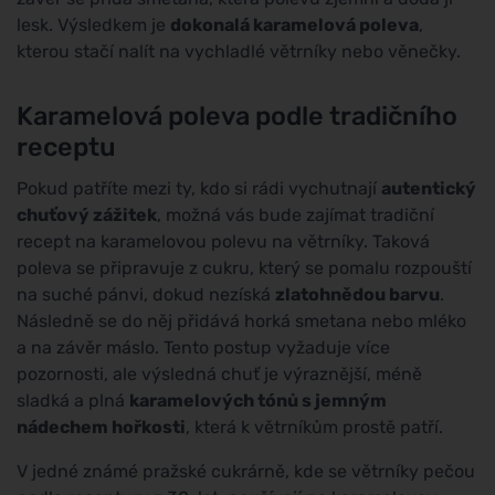
lesk. Výsledkem je
dokonalá karamelová poleva
,
kterou stačí nalít na vychladlé větrníky nebo věnečky.
Karamelová poleva podle tradičního
receptu
Pokud patříte mezi ty, kdo si rádi vychutnají
autentický
chuťový zážitek
, možná vás bude zajímat tradiční
recept na karamelovou polevu na větrníky. Taková
poleva se připravuje z cukru, který se pomalu rozpouští
na suché pánvi, dokud nezíská
zlatohnědou barvu
.
Následně se do něj přidává horká smetana nebo mléko
a na závěr máslo. Tento postup vyžaduje více
pozornosti, ale výsledná chuť je výraznější, méně
sladká a plná
karamelových tónů s jemným
nádechem hořkosti
, která k větrníkům prostě patří.
V jedné známé pražské cukrárně, kde se větrníky pečou