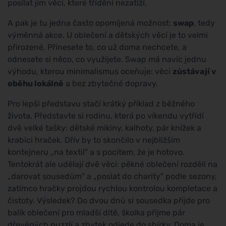
posílat jim věci, které třídění nezatíží.
A pak je tu jedna často opomíjená možnost:
swap
, tedy
výměnná akce. U oblečení a dětských věcí je to velmi
přirozené. Přinesete to, co už doma nechcete, a
odnesete si něco, co využijete. Swap má navíc jednu
výhodu, kterou minimalismus oceňuje: věci
zůstávají v
oběhu lokálně
a bez zbytečné dopravy.
Pro lepší představu stačí krátký příklad z běžného
života. Představte si rodinu, která po víkendu vytřídí
dvě velké tašky: dětské mikiny, kalhoty, pár knížek a
krabici hraček. Dřív by to skončilo v nejbližším
kontejneru „na textil" a s pocitem, že je hotovo.
Tentokrát ale udělají dvě věci: pěkné oblečení rozdělí na
„darovat sousedům" a „poslat do charity" podle sezony,
zatímco hračky projdou rychlou kontrolou kompletace a
čistoty. Výsledek? Do dvou dnů si sousedka přijde pro
balík oblečení pro mladší dítě, školka přijme pár
dřevěných puzzlí a zbytek odjede do sbírky. Doma je