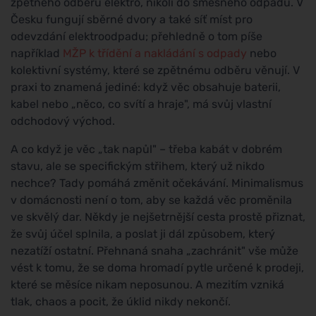
zpětného odběru elektro, nikoli do směsného odpadu. V
Česku fungují sběrné dvory a také síť míst pro
odevzdání elektroodpadu; přehledně o tom píše
například
MŽP k třídění a nakládání s odpady
nebo
kolektivní systémy, které se zpětnému odběru věnují. V
praxi to znamená jediné: když věc obsahuje baterii,
kabel nebo „něco, co svítí a hraje", má svůj vlastní
odchodový východ.
A co když je věc „tak napůl" – třeba kabát v dobrém
stavu, ale se specifickým střihem, který už nikdo
nechce? Tady pomáhá změnit očekávání. Minimalismus
v domácnosti není o tom, aby se každá věc proměnila
ve skvělý dar. Někdy je nejšetrnější cesta prostě přiznat,
že svůj účel splnila, a poslat ji dál způsobem, který
nezatíží ostatní. Přehnaná snaha „zachránit" vše může
vést k tomu, že se doma hromadí pytle určené k prodeji,
které se měsíce nikam neposunou. A mezitím vzniká
tlak, chaos a pocit, že úklid nikdy nekončí.