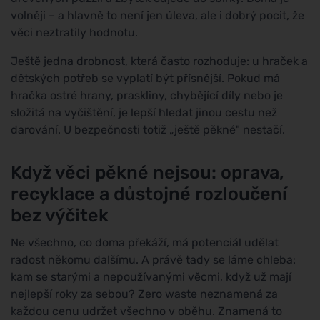
volněji – a hlavně to není jen úleva, ale i dobrý pocit, že
věci neztratily hodnotu.
Ještě jedna drobnost, která často rozhoduje: u hraček a
dětských potřeb se vyplatí být přísnější. Pokud má
hračka ostré hrany, praskliny, chybějící díly nebo je
složitá na vyčištění, je lepší hledat jinou cestu než
darování. U bezpečnosti totiž „ještě pěkné" nestačí.
Když věci pěkné nejsou: oprava,
recyklace a důstojné rozloučení
bez výčitek
Ne všechno, co doma překáží, má potenciál udělat
radost někomu dalšímu. A právě tady se láme chleba:
kam se starými a nepoužívanými věcmi, když už mají
nejlepší roky za sebou? Zero waste neznamená za
každou cenu udržet všechno v oběhu. Znamená to