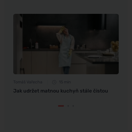
Tomáš Vařecha
15 min
Petr N
k se
Jak udržet matnou kuchyň stále čistou
Jak s
nože