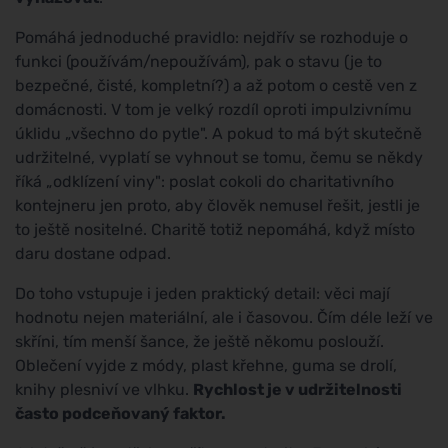
Pomáhá jednoduché pravidlo: nejdřív se rozhoduje o
funkci (používám/nepoužívám), pak o stavu (je to
bezpečné, čisté, kompletní?) a až potom o cestě ven z
domácnosti. V tom je velký rozdíl oproti impulzivnímu
úklidu „všechno do pytle". A pokud to má být skutečně
udržitelné, vyplatí se vyhnout se tomu, čemu se někdy
říká „odklízení viny": poslat cokoli do charitativního
kontejneru jen proto, aby člověk nemusel řešit, jestli je
to ještě nositelné. Charitě totiž nepomáhá, když místo
daru dostane odpad.
Do toho vstupuje i jeden praktický detail: věci mají
hodnotu nejen materiální, ale i časovou. Čím déle leží ve
skříni, tím menší šance, že ještě někomu poslouží.
Oblečení vyjde z módy, plast křehne, guma se drolí,
knihy plesniví ve vlhku.
Rychlost je v udržitelnosti
často podceňovaný faktor.