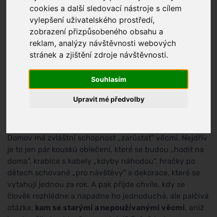
cookies a další sledovací nástroje s cílem
vylepšení uživatelského prostředí,
zobrazení přizpůsobeného obsahu a
reklam, analýzy návštěvnosti webových
stránek a zjištění zdroje návštěvnosti.
Souhlasím
Upravit mé předvolby
Domov má zvláštní schopnost „zarůstat" věcmi. Nejdřív
je to jen pár kousků oblečení, které se budou „hodit na
doma", krabice s kabely „kdyby náhodou", hračky po
dětech schované „pro návštěvy" a dekorace, které se
vytahují jednou za rok. A pak přijde chvíle, kdy se
člověk rozhlédne a napadne ho jednoduchá, ale palčivá
otázka:
kam se starými a nepoužívanými věcmi
, aniž