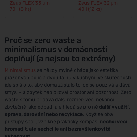
Zeus FLEX 35 μm -
Zeus FLEX 32 μm -
70 l (8 ks)
40 l (12 ks)
Proč se zero waste a
minimalismus v domácnosti
doplňují (a nejsou to extrémy)
Minimalismus
se někdy mylně chápe jako estetika
prázdných polic a dvou talířů v kuchyni. Ve skutečnosti
jde spíš o to, aby doma zůstalo to, co se používá a dává
smysl – a zbytek neblokoval prostor ani pozornost. Zero
waste k tomu přidává další rozměr: věci nekončí
zbytečně jako odpad, ale hledá se pro ně
další využití,
oprava, darování nebo recyklace
. Když se oba
přístupy spojí, vznikne praktický kompas:
nechci věci
hromadit, ale nechci je ani bezmyšlenkovitě
vyhazovat
.