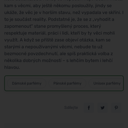
kam s věcmi, aby ještě někomu posloužily, jindy se
ukáže, že věc je v horším stavu, než vypadala ve skříni. I
to je součást reality. Podstatné je, že se z „vyhodit a
zapomenout" stane promyšlený proces, který
respektuje materiál, práci i lidi, kteří by ty věci mohli
využít. A když se příště zase objeví otázka, kam se
starými a nepoužívanými věcmi, nebude to už
bezmocné povzdechnutí, ale spíš praktická volba z
několika dobrých možností – s lehčím bytem i lehčí
hlavou.
Dámské parfémy
Pánské parfémy
Unisex parfémy
Sdílejte