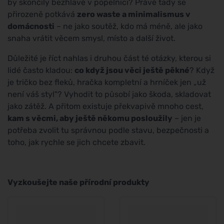
by skončily bezhlavě v popelnici? Právě tady se
přirozeně potkává
zero waste a minimalismus v
domácnosti
– ne jako soutěž, kdo má méně, ale jako
snaha vrátit věcem smysl, místo a další život.
Důležité je říct nahlas i druhou část té otázky, kterou si
lidé často kladou:
co když jsou věci ještě pěkné
? Když
je tričko bez fleků, hračka kompletní a hrníček jen „už
není váš styl"? Vyhodit to působí jako škoda, skladovat
jako zátěž. A přitom existuje překvapivě mnoho cest,
kam s věcmi, aby ještě někomu posloužily
– jen je
potřeba zvolit tu správnou podle stavu, bezpečnosti a
toho, jak rychle se jich chcete zbavit.
Vyzkoušejte naše přírodní produkty