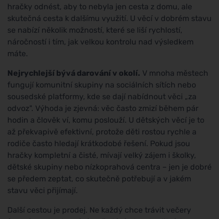
hračky odnést, aby to nebyla jen cesta z domu, ale
skutečná cesta k dalšímu využití. U věcí v dobrém stavu
se nabízí několik možností, které se liší rychlostí,
náročností i tím, jak velkou kontrolu nad výsledkem
máte.
Nejrychlejší bývá darování v okolí.
V mnoha městech
fungují komunitní skupiny na sociálních sítích nebo
sousedské platformy, kde se dají nabídnout věci „za
odvoz". Výhoda je zjevná: věc často zmizí během pár
hodin a člověk ví, komu poslouží. U dětských věcí je to
až překvapivě efektivní, protože děti rostou rychle a
rodiče často hledají krátkodobé řešení. Pokud jsou
hračky kompletní a čisté, mívají velký zájem i školky,
dětské skupiny nebo nízkoprahová centra – jen je dobré
se předem zeptat, co skutečně potřebují a v jakém
stavu věci přijímají.
Další cestou je prodej. Ne každý chce trávit večery