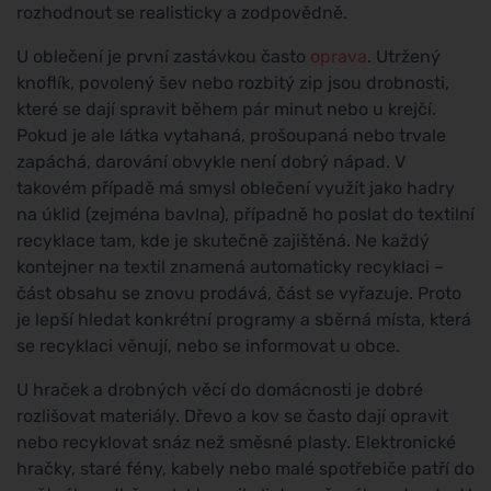
rozhodnout se realisticky a zodpovědně.
U oblečení je první zastávkou často
oprava
. Utržený
knoflík, povolený šev nebo rozbitý zip jsou drobnosti,
které se dají spravit během pár minut nebo u krejčí.
Pokud je ale látka vytahaná, prošoupaná nebo trvale
zapáchá, darování obvykle není dobrý nápad. V
takovém případě má smysl oblečení využít jako hadry
na úklid (zejména bavlna), případně ho poslat do textilní
recyklace tam, kde je skutečně zajištěná. Ne každý
kontejner na textil znamená automaticky recyklaci –
část obsahu se znovu prodává, část se vyřazuje. Proto
je lepší hledat konkrétní programy a sběrná místa, která
se recyklaci věnují, nebo se informovat u obce.
U hraček a drobných věcí do domácnosti je dobré
rozlišovat materiály. Dřevo a kov se často dají opravit
nebo recyklovat snáz než směsné plasty. Elektronické
hračky, staré fény, kabely nebo malé spotřebiče patří do