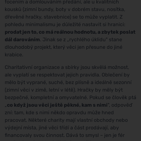
focením a domlouváním předání, ale u kvalitních
kousků (zimní bundy, boty v dobrém stavu, nosítka,
dřevěné hračky, stavebnice) se to může vyplatit. Z
pohledu minimalismu je důležité nastavit si hranici:
prodat jen to, co má reálnou hodnotu, a zbytek poslat
dál darováním
. Jinak se z „rychlého úklidu" stane
dlouhodobý projekt, který věci jen přesune do jiné
krabice.
Charitativní organizace a sbírky jsou skvělá možnost,
ale vyplatí se respektovat jejich pravidla. Oblečení by
mělo být vyprané, suché, bez plísně a ideálně sezonní
(zimní věci v zimě, letní v létě). Hračky by měly být
bezpečné, kompletní a omyvatelné. Pokud se člověk ptá
„
co když jsou věci ještě pěkné, kam s nimi
", odpověď
zní: tam, kde s nimi někdo opravdu může hned
pracovat. Některé charity mají vlastní obchody nebo
výdejní místa, jiné věci třídí a část prodávají, aby
financovaly svou činnost. Dává to smysl – jen je fér