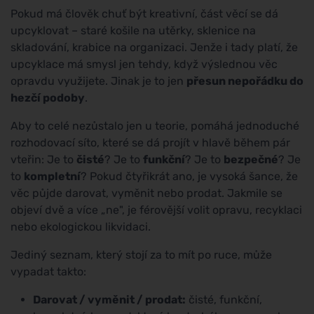
Pokud má člověk chuť být kreativní, část věcí se dá
upcyklovat – staré košile na utěrky, sklenice na
skladování, krabice na organizaci. Jenže i tady platí, že
upcyklace má smysl jen tehdy, když výslednou věc
opravdu využijete. Jinak je to jen
přesun nepořádku do
hezčí podoby
.
Aby to celé nezůstalo jen u teorie, pomáhá jednoduché
rozhodovací síto, které se dá projít v hlavě během pár
vteřin: Je to
čisté
? Je to
funkční
? Je to
bezpečné
? Je
to
kompletní
? Pokud čtyřikrát ano, je vysoká šance, že
věc půjde darovat, vyměnit nebo prodat. Jakmile se
objeví dvě a více „ne", je férovější volit opravu, recyklaci
nebo ekologickou likvidaci.
Jediný seznam, který stojí za to mít po ruce, může
vypadat takto:
Darovat / vyměnit / prodat:
čisté, funkční,