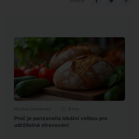
Sdílejte
Martina Domanská
8 min
Petr N
 jí
Proč je panzanella ideální volbou pro
Mrkv
udržitelné stravování
bramb
krásn