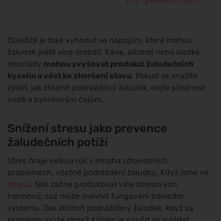
děti
Důležité je také vyhnout se nápojům, které mohou
žaludek ještě více dráždit. Káva, alkohol nebo sladké
limonády
mohou zvyšovat produkci žaludečních
kyselin a vést ke zhoršení stavu
. Pokud se snažíte
zjistit, jak zklidnit podrážděný žaludek, dejte přednost
vodě a bylinkovým čajům.
Snížení stresu jako prevence
žaludečních potíží
Stres hraje velkou roli v mnoha zdravotních
problémech, včetně podráždění žaludku. Když jsme ve
stresu
, tělo začne produkovat více stresových
hormonů, což může ovlivnit fungování trávicího
systému. Jak zklidnit podrážděný žaludek, když za
problémy může stres? Klíčem je naučit se zvládat