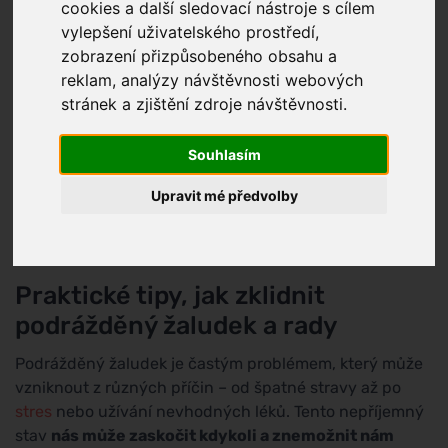
cookies a další sledovací nástroje s cílem
vylepšení uživatelského prostředí,
zobrazení přizpůsobeného obsahu a
reklam, analýzy návštěvnosti webových
stránek a zjištění zdroje návštěvnosti.
Souhlasím
Upravit mé předvolby
Praktické tipy, jak zklidnit
podrážděný žaludek a rady
Podrážděný žaludek je častým problémem, který může
vzniknout z různých příčin – od špatné stravy až po
stres
nebo užívání nevhodných léků. Tento nepříjemný
stav
nás může zaskočit kdykoli a znemožnit nám