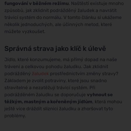
fungování v běžném režimu
. Naštěstí existuje mnoho
způsobů, jak zklidnit podrážděný žaludek a navrátit
trávicí systém do normálu. V tomto článku si ukážeme
několik jednoduchých, ale účinných metod, které
můžete vyzkoušet.
Správná strava jako klíč k úlevě
Jídlo, které konzumujeme, má přímý dopad na naše
trávení a celkovou pohodu žaludku. Jak zklidnit
podrážděný
žaludek
prostřednictvím změny stravy?
Základem je zvolit potraviny, které jsou snadno
stravitelné a nezatěžují trávicí systém. Při
podrážděném žaludku se doporučuje
vyhnout se
těžkým, mastným a kořeněným jídlům
, která mohou
ještě více dráždit sliznici žaludku a zhoršovat tyto
problémy.