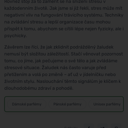
Rovněž stojí za to zaměřit se na snížení stresu v
každodenním životě. Jak jsme si již řekli, stres může mít
negativní vliv na fungování trávicího systému. Techniky
na zvládání stresu a lepší organizace času mohou
přispět k tomu, abychom se cítili lépe nejen fyzicky, ale i
psychicky.
Závěrem lze říci, že jak zklidnit podrážděný žaludek
nemusí být složitou záležitostí. Stačí věnovat pozornost
tomu, co jíme, jak pečujeme o své tělo a jak zvládáme
stresové situace. Žaludek nás často varuje před
přetížením a volá po změně – ať už v jídelníčku nebo
životním stylu. Naslouchání těmto signálům je klíčem k
dlouhodobému zdraví a pohodě.
Dámské parfémy
Pánské parfémy
Unisex parfémy