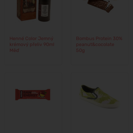
Henné Color Jemný
Bombus Protein 30%
krémový přeliv 90ml
peanut&cocolate
Měď
50g