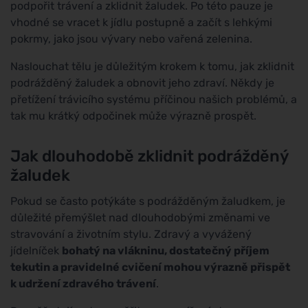
podpořit trávení a zklidnit žaludek. Po této pauze je
vhodné se vracet k jídlu postupně a začít s lehkými
pokrmy, jako jsou vývary nebo vařená zelenina.
Naslouchat tělu je důležitým krokem k tomu, jak zklidnit
podrážděný žaludek a obnovit jeho zdraví. Někdy je
přetížení trávicího systému příčinou našich problémů, a
tak mu krátký odpočinek může výrazně prospět.
Jak dlouhodobě zklidnit podrážděný
žaludek
Pokud se často potýkáte s podrážděným žaludkem, je
důležité přemýšlet nad dlouhodobými změnami ve
stravování a životním stylu. Zdravý a vyvážený
jídelníček
bohatý na vlákninu, dostatečný příjem
tekutin a pravidelné cvičení mohou výrazně přispět
k udržení zdravého trávení
.