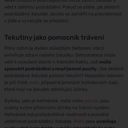
Velké množství jídla najednou může zatížit žaludek a
vést k dalšímu podráždění. Pokud se ptáte, jak zklidnit
podrážděný žaludek, zkuste se zaměřit na pravidelnost
v jídle a vyvarujte se přejídání.
Tekutiny jako pomocník trávení
Pitný režim je dalším důležitým faktorem, který
ovlivňuje zdraví našeho žaludku. Dehydratace může
vést k vysušení sliznic v trávicím traktu, což
může
způsobit podráždění a nepříjemné pocity
. Jak zklidnit
podrážděný žaludek pomocí tekutin? Nejlepším řešením
je pití čisté
vody
, případně jemných bylinkových čajů,
které mají na žaludek zklidňující účinky.
Bylinky, jako je heřmánek, máta nebo
zázvor
, jsou
známy svými příznivými účinky na trávicí systém.
Heřmánek má protizánětlivé vlastnosti a pomáhá
uklidňovat podrážděný žaludek.
Máta
zase
uvolňuje