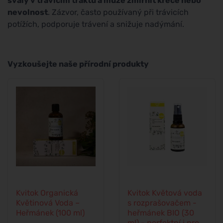
svaly v trávicím traktu a může zmírnit křeče nebo
nevolnost
. Zázvor, často používaný při trávicích
potížích, podporuje trávení a snižuje nadýmání.
Vyzkoušejte naše přírodní produkty
Kvitok Organická
Kvitok Květová voda
Květinová Voda –
s rozprašovačem -
Heřmánek (100 ml)
heřmánek BIO (30
ml) - perfektní i pro