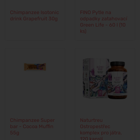
Chimpanzee Isotonic
FINO Pytle na
drink Grapefruit 30g
odpadky zatahovací
Green Life - 60 l (10
ks)
Chimpanzee Super
Naturtreu
bar - Cocoa Muffin
Ostropestřec
55g
komplex pro játra,
120 kapslí