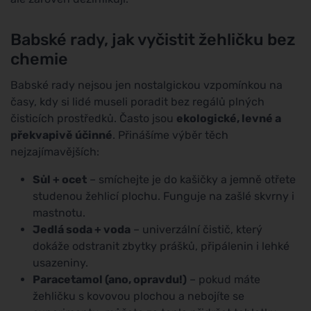
Babské rady, jak vyčistit žehličku bez
chemie
Babské rady nejsou jen nostalgickou vzpomínkou na
časy, kdy si lidé museli poradit bez regálů plných
čisticích prostředků. Často jsou
ekologické, levné a
překvapivě účinné
. Přinášíme výběr těch
nejzajímavějších:
Sůl + ocet
– smíchejte je do kašičky a jemně otřete
studenou žehlicí plochu. Funguje na zašlé skvrny i
mastnotu.
Jedlá soda + voda
– univerzální čistič, který
dokáže odstranit zbytky prášků, připálenin i lehké
usazeniny.
Paracetamol (ano, opravdu!)
– pokud máte
žehličku s kovovou plochou a nebojíte se