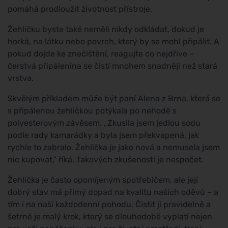
pomáhá prodloužit životnost přístroje.
Žehličku byste také neměli nikdy odkládat, dokud je
horká, na látku nebo povrch, který by se mohl připálit. A
pokud dojde ke znečištění, reagujte co nejdříve –
čerstvá připálenina se čistí mnohem snadněji než stará
vrstva.
Skvělým příkladem může být paní Alena z Brna, která se
s připálenou žehličkou potýkala po nehodě s
polyesterovým závěsem. „Zkusila jsem jedlou sodu
podle rady kamarádky a byla jsem překvapená, jak
rychle to zabralo. Žehlička je jako nová a nemusela jsem
nic kupovat," říká. Takových zkušeností je nespočet.
Žehlička je často opomíjeným spotřebičem, ale její
dobrý stav má přímý dopad na kvalitu našich oděvů – a
tím i na naši každodenní pohodu. Čistit ji pravidelně a
šetrně je malý krok, který se dlouhodobě vyplatí nejen