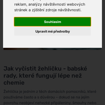
reklam, analýzy návštěvnosti webových
stránek a zjištění zdroje návštěvnosti.
Souhlasím
Upravit mé předvolby
Jak vyčistit žehličku - babské
rady, které fungují lépe než
chemie
Žehlička je jedním z těch domácích pomocníků, které
používáme často a s důvěrou – dokud se na jejím
povrchu neobjeví nehezké připáleniny, šmouhy nebo