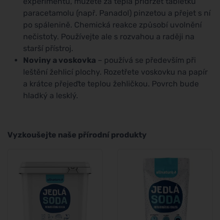
experimentu, můžete za tepla přidržet tabletku
paracetamolu (např. Panadol) pinzetou a přejet s ní
po spálenině. Chemická reakce způsobí uvolnění
nečistoty. Používejte ale s rozvahou a raději na
starší přístroj.
Noviny a voskovka
– používá se především při
leštění žehlicí plochy. Rozetřete voskovku na papír
a krátce přejeďte teplou žehličkou. Povrch bude
hladký a lesklý.
Vyzkoušejte naše přírodní produkty