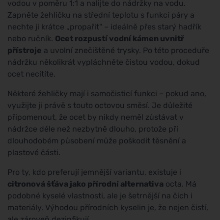
vodou v poměru 1:1 a nalijte do nádržky na vodu.
Zapněte žehličku na střední teplotu s funkcí páry a
nechte ji krátce „propařit" – ideálně přes starý hadřík
nebo ručník.
Ocet rozpustí vodní kámen uvnitř
přístroje
a uvolní znečištěné trysky. Po této proceduře
nádržku několikrát vypláchněte čistou vodou, dokud
ocet necítíte.
Některé žehličky mají i samočisticí funkci – pokud ano,
využijte ji právě s touto octovou směsí. Je důležité
připomenout, že ocet by nikdy neměl zůstávat v
nádržce déle než nezbytně dlouho, protože při
dlouhodobém působení může poškodit těsnění a
plastové části.
Pro ty, kdo preferují jemnější variantu, existuje i
citronová šťáva jako přírodní alternativa
octa. Má
podobné kyselé vlastnosti, ale je šetrnější na čich i
materiály. Výhodou přírodních kyselin je, že nejen čistí,
ale zároveň dezinfikují.