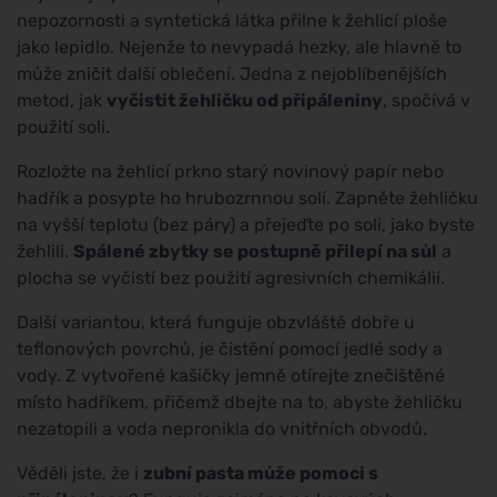
nepozornosti a syntetická látka přilne k žehlicí ploše
jako lepidlo. Nejenže to nevypadá hezky, ale hlavně to
může zničit další oblečení. Jedna z nejoblíbenějších
metod, jak
vyčistit žehličku od připáleniny
, spočívá v
použití soli.
Rozložte na žehlicí prkno starý novinový papír nebo
hadřík a posypte ho hrubozrnnou solí. Zapněte žehličku
na vyšší teplotu (bez páry) a přejeďte po soli, jako byste
žehlili.
Spálené zbytky se postupně přilepí na sůl
a
plocha se vyčistí bez použití agresivních chemikálií.
Další variantou, která funguje obzvláště dobře u
teflonových povrchů, je čistění pomocí jedlé sody a
vody. Z vytvořené kašičky jemně otírejte znečištěné
místo hadříkem, přičemž dbejte na to, abyste žehličku
nezatopili a voda nepronikla do vnitřních obvodů.
Věděli jste, že i
zubní pasta může pomoci s