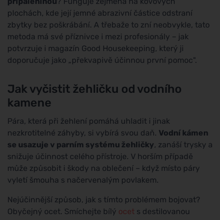
připáleninou
? Funguje zejména na kovových
plochách, kde její jemné abrazivní částice odstraní
zbytky bez poškrábání. A třebaže to zní neobvykle, tato
metoda má své příznivce i mezi profesionály – jak
potvrzuje i magazín Good Housekeeping, který ji
doporučuje jako „překvapivě účinnou první pomoc".
Jak vyčistit žehličku od vodního
kamene
Pára, která při žehlení pomáhá uhladit i jinak
nezkrotitelné záhyby, si vybírá svou daň.
Vodní kámen
se usazuje v parním systému žehličky
, zanáší trysky a
snižuje účinnost celého přístroje. V horším případě
může způsobit i škody na oblečení – když místo páry
vyletí šmouha s načervenalým povlakem.
Nejúčinnější způsob, jak s tímto problémem bojovat?
Obyčejný ocet. Smíchejte bílý
ocet
s destilovanou