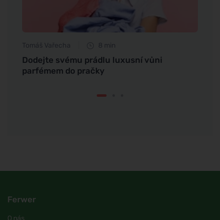
Tomáš Vařecha
8 min
Anna 
Dodejte svému prádlu luxusní vůni
Výhod
parfémem do pračky
Ferwer
O nás