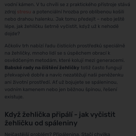
vodní kámen. V tu chvíli se z praktického přístroje stává
zdroj
stresu
a potenciální hrozba pro oblíbenou košili
nebo drahou halenku. Jak tomu předejít – nebo ještě
lépe, jak žehličku šetrně vyčistit, když už k nehodě
dojde?
Ačkoliv trh nabízí řadu čisticích prostředků speciálně
na žehličky, mnoho lidí se s úspěchem obrací k
osvědčeným metodám, které kolují mezi generacemi.
Babské rady na čištění žehličky
totiž často fungují
překvapivě dobře a navíc nezatěžují naši peněženku
ani životní prostředí. Ať už bojujete se spáleninou,
vodním kamenem nebo jen běžnou špínou, řešení
existuje.
Když žehlička připálí - jak vyčistit
žehličku od spáleniny
Nejčastější problém? Připálenina. Stačí chvilka