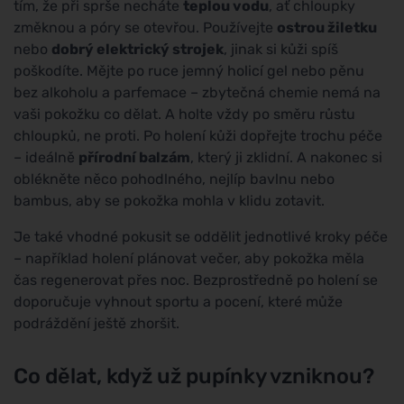
tím, že při sprše necháte
teplou vodu
, ať chloupky
změknou a póry se otevřou. Používejte
ostrou žiletku
nebo
dobrý elektrický strojek
, jinak si kůži spíš
poškodíte. Mějte po ruce jemný holicí gel nebo pěnu
bez alkoholu a parfemace – zbytečná chemie nemá na
vaši pokožku co dělat. A holte vždy po směru růstu
chloupků, ne proti. Po holení kůži dopřejte trochu péče
– ideálně
přírodní balzám
, který ji zklidní. A nakonec si
oblékněte něco pohodlného, nejlíp bavlnu nebo
bambus, aby se pokožka mohla v klidu zotavit.
Je také vhodné pokusit se oddělit jednotlivé kroky péče
– například holení plánovat večer, aby pokožka měla
čas regenerovat přes noc. Bezprostředně po holení se
doporučuje vyhnout sportu a pocení, které může
podráždění ještě zhoršit.
Co dělat, když už pupínky vzniknou?