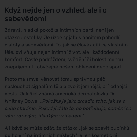
Když nejde jen o vzhled, ale i o
sebevědomí
Zdravá, hladká pokožka intimních partií není jen
otázkou estetiky. Je úzce spjata s pocitem pohodlí,
čistoty a sebevědomí. To, jak se člověk cítí ve vlastním
těle, ovlivňuje nejen intimní život, ale i každodenní
komfort. Časté podráždění, svědění či bolest mohou
znepříjemnit i obyčejné nošení oblečení nebo sport.
Proto má smysl věnovat tomu správnou péči,
naslouchat signálům těla a zvolit jemnější, přírodnější
cestu. Jak říká známá americká dermatoložka Dr.
Whitney Bowe:
„Pokožka je jako zrcadlo toho, jak se o
sebe staráme. Pokud jí dáte to, co potřebuje, odmění se
vám zdravým, hladkým vzhledem."
A i když se může zdát, že otázka „jak se zbavit pupínků
po holení na intimních místech" je jen kosmetická