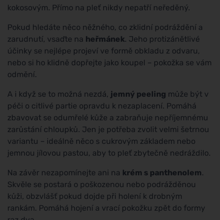
kokosovým. Přímo na pleť nikdy nepatří neředěný.
Pokud hledáte něco něžného, co zklidní podráždění a
zarudnutí, vsaďte na
heřmánek
. Jeho protizánětlivé
účinky se nejlépe projeví ve formě obkladu z odvaru,
nebo si ho klidně dopřejte jako koupel – pokožka se vám
odmění.
A i když se to možná nezdá,
jemný peeling
může být v
péči o citlivé partie opravdu k nezaplacení. Pomáhá
zbavovat se odumřelé kůže a zabraňuje nepříjemnému
zarůstání chloupků. Jen je potřeba zvolit velmi šetrnou
variantu – ideálně něco s cukrovým základem nebo
jemnou jílovou pastou, aby to pleť zbytečně nedráždilo.
Na závěr nezapomínejte ani na
krém s panthenolem
.
Skvěle se postará o poškozenou nebo podrážděnou
kůži, obzvlášť pokud dojde při holení k drobným
rankám. Pomáhá hojení a vrací pokožku zpět do formy
raz dva.