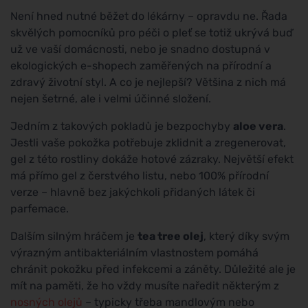
Není hned nutné běžet do lékárny – opravdu ne. Řada
skvělých pomocníků pro péči o pleť se totiž ukrývá buď
už ve vaší domácnosti, nebo je snadno dostupná v
ekologických e-shopech zaměřených na přírodní a
zdravý životní styl. A co je nejlepší? Většina z nich má
nejen šetrné, ale i velmi účinné složení.
Jedním z takových pokladů je bezpochyby
aloe vera
.
Jestli vaše pokožka potřebuje zklidnit a zregenerovat,
gel z této rostliny dokáže hotové zázraky. Největší efekt
má přímo gel z čerstvého listu, nebo 100% přírodní
verze – hlavně bez jakýchkoli přidaných látek či
parfemace.
Dalším silným hráčem je
tea tree olej
, který díky svým
výrazným antibakteriálním vlastnostem pomáhá
chránit pokožku před infekcemi a záněty. Důležité ale je
mít na paměti, že ho vždy musíte naředit některým z
nosných olejů
– typicky třeba mandlovým nebo