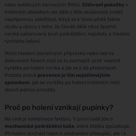
nebo svědivých červených flíčků.
Citlivost pokožky
v
intimních oblastech ale dělá z této zkušenosti zvlášť
nepříjemnou záležitost. Když se k tomu přidá faktor
studu a obavy z toho, že člověk dělá něco špatně,
vzniká začarovaný kruh podráždění, nejistoty a hledání
rychlého řešení.
Místo hledání zázračných přípravků nebo rad na
diskusních fórech stojí za to pochopit, proč vlastně
vyrážka po holení vzniká a jak se jí dá předcházet.
Protože právě
prevence je tím nejúčinnějším
způsobem
, jak se vyrážky po holení intimních míst
zbavit jednou provždy.
Proč po holení vznikají pupínky?
Na vině je kombinace faktorů. V první řadě jde o
mechanické podráždění kůže
, které žiletka způsobuje.
Při holení dochází nejen k odstranění chloupků, ale i k