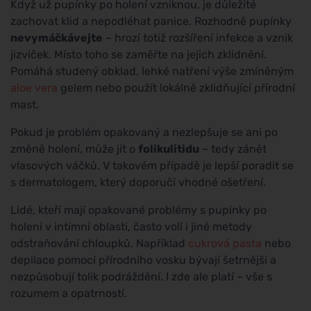
Když už pupínky po holení vzniknou, je důležité
zachovat klid a nepodléhat panice. Rozhodně pupínky
nevymáčkávejte
– hrozí totiž rozšíření infekce a vznik
jizviček. Místo toho se zaměřte na jejich zklidnění.
Pomáhá studený obklad, lehké natření výše zmíněným
aloe vera
gelem nebo použít lokálně zklidňující přírodní
mast.
Pokud je problém opakovaný a nezlepšuje se ani po
změně holení, může jít o
folikulitidu
– tedy zánět
vlasových váčků. V takovém případě je lepší poradit se
s dermatologem, který doporučí vhodné ošetření.
Lidé, kteří mají opakované problémy s pupínky po
holení v intimní oblasti, často volí i jiné metody
odstraňování chloupků. Například
cukrová pasta
nebo
depilace pomocí přírodního vosku bývají šetrnější a
nezpůsobují tolik podráždění. I zde ale platí – vše s
rozumem a opatrností.