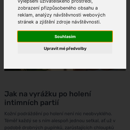
vylepšení uživatelského prostředí,
zobrazení přizpůsobeného obsahu a
reklam, analýzy návštěvnosti webových
stránek a zjištění zdroje návštěvnosti.
Souhlasím
Upravit mé předvolby
Jak na vyrážku po holení
intimních partií
Kožní podráždění po holení není nic neobvyklého.
Téměř každý se s ním alespoň jednou setkal, ať už v
podobě drobných pupínků, zarůstajících chloupků