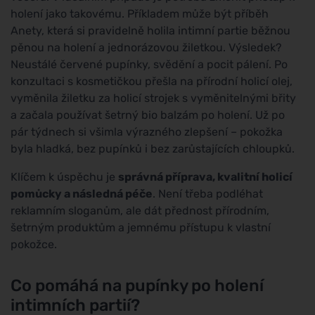
holení jako takovému. Příkladem může být příběh
Anety, která si pravidelně holila intimní partie běžnou
pěnou na holení a jednorázovou žiletkou. Výsledek?
Neustálé červené pupínky, svědění a pocit pálení. Po
konzultaci s kosmetičkou přešla na přírodní holicí olej,
vyměnila žiletku za holicí strojek s vyměnitelnými břity
a začala používat šetrný bio balzám po holení. Už po
pár týdnech si všimla výrazného zlepšení – pokožka
byla hladká, bez pupínků i bez zarůstajících chloupků.
Klíčem k úspěchu je
správná příprava, kvalitní holicí
pomůcky a následná péče
. Není třeba podléhat
reklamním sloganům, ale dát přednost přírodním,
šetrným produktům a jemnému přístupu k vlastní
pokožce.
Co pomáhá na pupínky po holení
intimních partií?