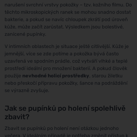
narušení svrchní vrstvy pokožky – tzv. kožního filmu. Do
těchto mikroskopických ranek se mohou snadno dostat
bakterie, a pokud se navíc chloupek zkrátí pod úroveň
kůže, může začít zarůstat. Výsledkem jsou bolestivé,
zanícené pupínky.
V intimních oblastech je situace ještě citlivější. Kůže je
jemnější, více se zde potíme a pokožka bývá často
uzavřená ve spodním prádle, což vytváří vlhké a teplé
prostředí ideální pro množení bakterií. A pokud člověk
použije
nevhodné holicí prostředky
, starou žiletku
nebo přeskočí přípravu pokožky, šance na podráždění
se výrazně zvyšuje.
Jak se pupínků po holení spolehlivě
zbavit?
Zbavit se pupínků po holení není otázkou jednoho
večera. V ideálním případě je potřeba změnit přístup k