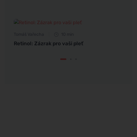
Tomáš Vařecha
10 min
Retinol: Zázrak pro vaši pleť
Eva No
jí
Hydra
oblič