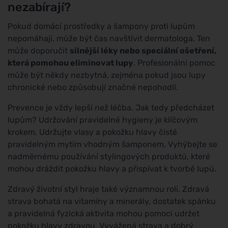
nezabírají?
Pokud domácí prostředky a šampony proti lupům
nepomáhají, může být čas navštívit dermatologa. Ten
může doporučit
silnější léky nebo speciální ošetření,
která pomohou eliminovat lupy
. Profesionální pomoc
může být někdy nezbytná, zejména pokud jsou lupy
chronické nebo způsobují značné nepohodlí.
Prevence je vždy lepší než léčba. Jak tedy předcházet
lupům? Udržování pravidelné hygieny je klíčovým
krokem. Udržujte vlasy a pokožku hlavy čisté
pravidelným mytím vhodným šamponem. Vyhýbejte se
nadměrnému používání stylingových produktů, které
mohou dráždit pokožku hlavy a přispívat k tvorbě lupů.
Zdravý životní styl hraje také významnou roli. Zdravá
strava bohatá na vitamíny a minerály, dostatek spánku
a pravidelná fyzická aktivita mohou pomoci udržet
pokožku hlavy zdravou. Vyvážená strava a dobrý