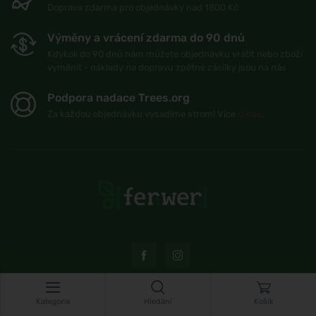
Doprava zdarma pro objednávky nad 1800 Kč
Výměny a vrácení zdarma do 90 dnů
Kdykoli do 90 dnů nám můžete objednávku vrátit nebo zboží
vyměnit - náklady na dopravu zpětné zásilky jsou na nás
Podpora nadace Trees.org
Za každou objednávku vysadíme strom! Více
O nás
.
Kategorie
Hledání
Košík
© Topshelf s.r.o. Všechna práva vyhrazena.