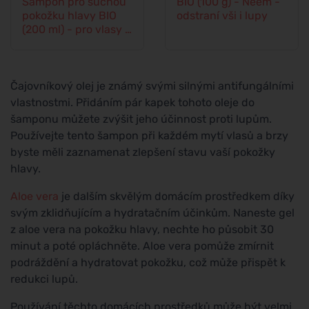
Šampon pro suchou
BIO (100 g) - Neem -
pokožku hlavy BIO
odstraní vši i lupy
(200 ml) - pro vlasy s
lupy
Čajovníkový olej je známý svými silnými antifungálními
vlastnostmi. Přidáním pár kapek tohoto oleje do
šamponu můžete zvýšit jeho účinnost proti lupům.
Používejte tento šampon při každém mytí vlasů a brzy
byste měli zaznamenat zlepšení stavu vaší pokožky
hlavy.
Aloe vera
je dalším skvělým domácím prostředkem díky
svým zklidňujícím a hydratačním účinkům. Naneste gel
z aloe vera na pokožku hlavy, nechte ho působit 30
minut a poté opláchněte. Aloe vera pomůže zmírnit
podráždění a hydratovat pokožku, což může přispět k
redukci lupů.
Používání těchto domácích prostředků může být velmi