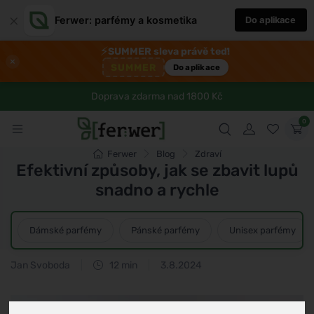
×
Ferwer: parfémy a kosmetika
Do aplikace
⚡
SUMMER sleva právě teď!
×
SUMMER
Do aplikace
Doprava zdarma nad 1800 Kč
0
Ferwer
Blog
Zdraví
Efektivní způsoby, jak se zbavit lupů
snadno a rychle
Dámské parfémy
Pánské parfémy
Unisex parfémy
Jan Svoboda
12 min
3.8.2024