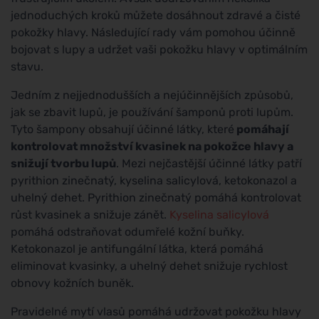
jednoduchých kroků můžete dosáhnout zdravé a čisté
pokožky hlavy. Následující rady vám pomohou účinně
bojovat s lupy a udržet vaši pokožku hlavy v optimálním
stavu.
Jedním z nejjednodušších a nejúčinnějších způsobů,
jak se zbavit lupů, je používání šamponů proti lupům.
Tyto šampony obsahují účinné látky, které
pomáhají
kontrolovat množství kvasinek na pokožce hlavy a
snižují tvorbu lupů
. Mezi nejčastější účinné látky patří
pyrithion zinečnatý, kyselina salicylová, ketokonazol a
uhelný dehet. Pyrithion zinečnatý pomáhá kontrolovat
růst kvasinek a snižuje zánět.
Kyselina salicylová
pomáhá odstraňovat odumřelé kožní buňky.
Ketokonazol je antifungální látka, která pomáhá
eliminovat kvasinky, a uhelný dehet snižuje rychlost
obnovy kožních buněk.
Pravidelné mytí vlasů pomáhá udržovat pokožku hlavy