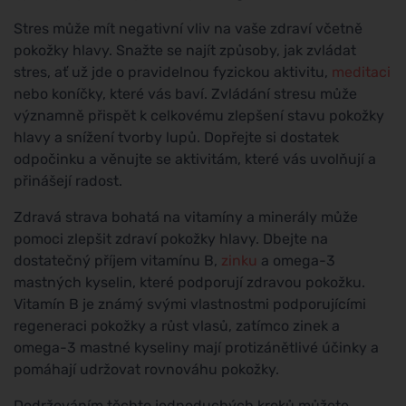
Stres může mít negativní vliv na vaše zdraví včetně
pokožky hlavy. Snažte se najít způsoby, jak zvládat
stres, ať už jde o pravidelnou fyzickou aktivitu,
meditaci
nebo koníčky, které vás baví. Zvládání stresu může
významně přispět k celkovému zlepšení stavu pokožky
hlavy a snížení tvorby lupů. Dopřejte si dostatek
odpočinku a věnujte se aktivitám, které vás uvolňují a
přinášejí radost.
Zdravá strava bohatá na vitamíny a minerály může
pomoci zlepšit zdraví pokožky hlavy. Dbejte na
dostatečný příjem vitamínu B,
zinku
a omega-3
mastných kyselin, které podporují zdravou pokožku.
Vitamín B je známý svými vlastnostmi podporujícími
regeneraci pokožky a růst vlasů, zatímco zinek a
omega-3 mastné kyseliny mají protizánětlivé účinky a
pomáhají udržovat rovnováhu pokožky.
Dodržováním těchto jednoduchých kroků můžete