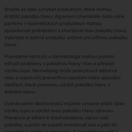
Snažte se také vyhýbat produktům, které mohou
dráždit pokožku hlavy. Agresivní chemikálie nebo silné
parfémy v kosmetických produktech mohou
způsobovat podráždění a zhoršovat stav pokožky hlavy.
Vybírejte si šetrné produkty určené pro citlivou pokožku
hlavy.
Pravidelné kontroly u dermatologa mohou pomoci
odhalit problémy s pokožkou hlavy včas a předejít
vzniku lupů. Dermatolog může poskytnout odborné
rady a doporučit preventivní opatření nebo speciální
ošetření, které pomohou udržet pokožku hlavy v
dobrém stavu.
Dodržováním těchto kroků můžete výrazně snížit riziko
vzniku lupů a udržet svou pokožku hlavy zdravou.
Prevence je klíčem k dlouhodobému zdraví vaší
pokožky, a proto se vyplatí investovat čas a péči do
pravidelné údržby a prevence. S pravidelnou péčí a