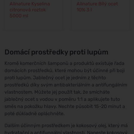
Allnature Kyselina
Allnature Bílý ocet
citronová roztok
10% 3 l
5000 ml
Domácí prostředky proti lupům
Kromě komerčních šamponů a produktů existuje řada
domácích prostředků, které mohou být účinné při boji
proti lupům. Jablečný ocet je jedním z těchto
prostředků díky svým antibakteriálním a antifungálním
vlastnostem. Můžete jej použít tak, že smícháte
jablečný ocet s vodou v poměru 1:1 a aplikujete tuto
směs na pokožku hlavy. Nechte působit 15-20 minut a
poté důkladně opláchněte.
Dalším účinným prostředkem je kokosový olej, který má
hydratační a antifungální vlastnosti. Naneste kokosový