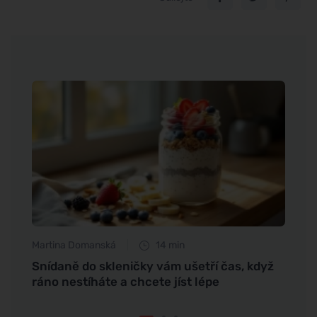
Martina Domanská
14 min
Petr N
ce při
Snídaně do skleničky vám ušetří čas, když
Příro
ráno nestíháte a chcete jíst lépe
brutn