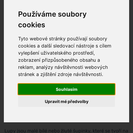
Používáme soubory
cookies
Tyto webové stránky používají soubory
cookies a další sledovací nástroje s cílem
vylepšení uživatelského prostředí,
zobrazení přizpůsobeného obsahu a
reklam, analýzy návštěvnosti webových
stránek a zjištění zdroje návštěvnosti.
Lupy jsou běžným problémem, který postihuje mnoho
lidí po celém světě. I když nejsou zdraví škodlivé,
Souhlasím
mohou být nepříjemné a způsobovat nepohodlí,
svědění a nepříjemný vzhled. Existuje mnoho způsobů,
Upravit mé předvolby
jak se zbavit lupů, ať už jde o domácí prostředky nebo
profesionální produkty. Tento článek vám poskytne
ucelený návod, jak efektivně řešit tento problém.
Lupy jsou malé bílé nebo žluté šupinky, které se tvoří na