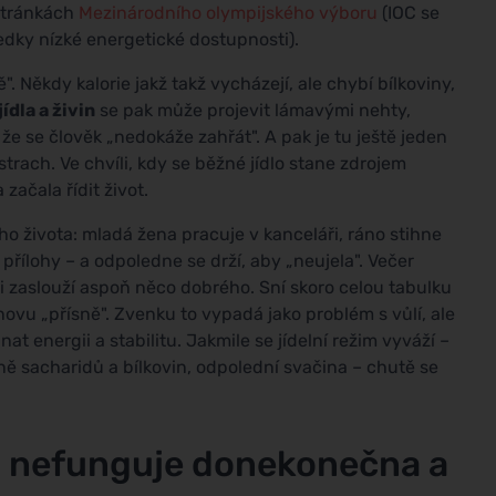
 stránkách
Mezinárodního olympijského výboru
(IOC se
ledky nízké energetické dostupnosti).
ě". Někdy kalorie jakž takž vycházejí, ale chybí bílkoviny,
ídla a živin
se pak může projevit lámavými nehty,
že se člověk „nedokáže zahřát". A pak je tu ještě jeden
strach. Ve chvíli, kdy se běžné jídlo stane zdrojem
 začala řídit život.
ho života: mladá žena pracuje v kanceláři, ráno stihne
přílohy – a odpoledne se drží, aby „neujela". Večer
i zaslouží aspoň něco dobrého. Sní skoro celou tabulku
ovu „přísně". Zvenku to vypadá jako problém s vůlí, ale
nat energii a stabilitu. Jakmile se jídelní režim vyváží –
ě sacharidů a bílkovin, odpolední svačina – chutě se
" nefunguje donekonečna a