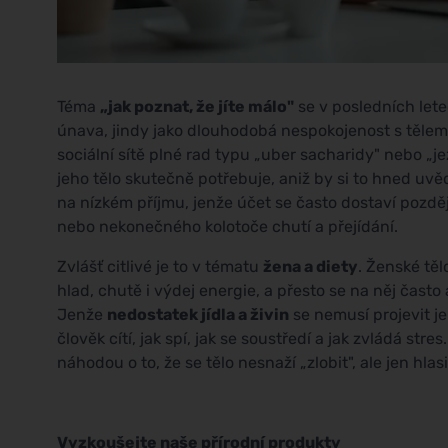
Téma
„jak poznat, že jíte málo"
se v posledních let
únava, jindy jako dlouhodobá nespokojenost s tělem
sociální sítě plné rad typu „uber sacharidy" nebo „je
jeho tělo skutečně potřebuje, aniž by si to hned uvědo
na nízkém příjmu, jenže účet se často dostaví pozděj
nebo nekonečného kolotoče chutí a přejídání.
Zvlášť citlivé je to v tématu
žena a diety
. Ženské těl
hlad, chutě i výdej energie, a přesto se na něj často 
Jenže
nedostatek jídla a živin
se nemusí projevit je
člověk cítí, jak spí, jak se soustředí a jak zvládá str
náhodou o to, že se tělo nesnaží „zlobit", ale jen hlas
Vyzkoušejte naše přírodní produkty