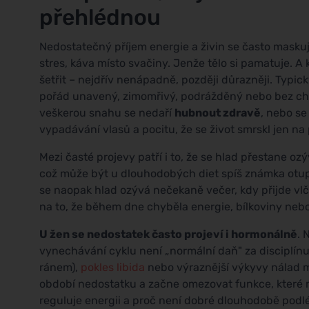
přehlédnou
Nedostatečný příjem energie a živin se často maskuje
stres, káva místo svačiny. Jenže tělo si pamatuje. 
šetřit – nejdřív nenápadně, později důrazněji. Typický
pořád unavený, zimomřivý, podrážděný nebo bez chut
veškerou snahu se nedaří
hubnout zdravě
, nebo se
vypadávání vlasů a pocitu, že se život smrskl jen na 
Mezi časté projevy patří i to, že se hlad přestane o
což může být u dlouhodobých diet spíš známka otupě
se naopak hlad ozývá nečekaně večer, kdy přijde vlčí
na to, že během dne chyběla energie, bílkoviny nebo 
U žen se nedostatek často projeví i hormonálně
. 
vynechávání cyklu není „normální daň" za disciplín
ránem),
pokles libida
nebo výraznější výkyvy nálad mo
období nedostatku a začne omezovat funkce, které nej
reguluje energii a proč není dobré dlouhodobě podlé