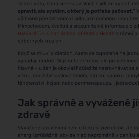
Jedna věta, která se v souvislosti s jídlem vyplatí mít
opravit, ale systém, o který je potřeba pečovat.
" 
užitečné přestat vnímat jídlo jako odměnu nebo tres
Mimochodem, kvalitní a srozumitelné informace o zdr
Harvard T.H. Chan School of Public Health
v rámci pr
odborných kruzích.
Když se mluví o dietách, často se zapomíná na jedn
vypadají nudně. Nejsou to extrémy, ale pravidelnost
hlavně – u žen je obzvlášť důležité nesrovnávat se s
věku, množství svalové hmoty, stresu, spánku, pohy
těhotenství, kojení nebo perimenopauza, „jednoduch
Jak správně a vyváženě jí
zdravě
Vyvážené stravování není o tom jíst perfektně. Je to
energii průběžně, aby se hlad neproměnil v paniku a