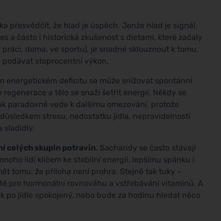
ka přesvědčit, že hlad je úspěch. Jenže hlad je signál,
es a často i historická zkušenost s dietami, které začaly
v práci, doma, ve sportu), je snadné sklouznout k tomu,
to podávat stoprocentní výkon.
m energetickém deficitu se může snižovat spontánní
 regenerace a tělo se snaží šetřit energií. Někdy se
 pak paradoxně vede k dalšímu omezování, protože
i důsledkem stresu, nedostatku jídla, nepravidelnosti
 sladidly.
í celých skupin potravin
. Sacharidy se často stávají
noho lidí klíčem ke stabilní energii, lepšímu spánku i
ět tomu, že příloha není prohra. Stejně tak tuky –
žité pro hormonální rovnováhu a vstřebávání vitamínů. A
věk po jídle spokojený, nebo bude za hodinu hledat něco