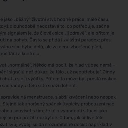
 jako „běžný" životní styl: hodně práce, málo času,
A když dlouhodobě nedostává to, co potřebuje, začne
m signálem je, že člověk sice „jí zdravě", ale přitom je
i na pohyb. Často se přidá i zvláštní paradox: přes
 váha sice hýbe dolů, ale za cenu zhoršené pleti,
počítání a kontrolu.
zývat „normálně". Někdo má pocit, že hlad vůbec nemá –
ní signálů než důkaz, že tělo „už nepotřebuje". Jindy
 chuť a s ní i výčitky. Přitom to může být prostá reakce
sacharidy, a tělo si to snaží dohnat.
Nepravidelná menstruace, slabší krvácení nebo naopak
u. Stejně tak zhoršený spánek (typicky probouzení nad
hou souviset s tím, že tělo vyhodnotí situaci jako
sou pro přežití nezbytné. O tom, jak citlivě tělo
zat svůj výdej, se dá srozumitelně dočíst například v