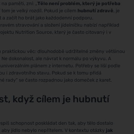
 na paměti, zní: „
Tělo není problém, který je potřeba
V tom je velký rozdíl. Pokud je cílem
hubnutí zdravě
, je
t a začít ho brát jako každodenní podporu.
avém stravování a složení jídelníčku nabízí například
ojektu Nutrition Source, který je často citovaný i v
u praktickou věc: dlouhodobě udržitelné změny většinou
. Ne dokonalost, ale návrat k normálu po výkyvu. A
 univerzálním plánem z internetu. Potřeby se liší podle
bu i zdravotního stavu. Pokud se k tomu přidá
é rady" se často rozpadnou jako domeček z karet.
st, když cílem je hubnutí
 spíš schopnost poskládat den tak, aby tělo dostalo
 aby jídlo nebylo nepřítelem. V kontextu otázky
jak