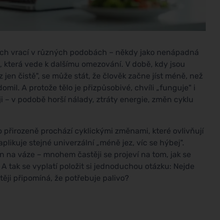
ech vrací v různých podobách – někdy jako nenápadná
, která vede k dalšímu omezování. V době, kdy jsou
z jen čistě", se může stát, že člověk začne jíst méně, než
mil. A protože tělo je přizpůsobivé, chvíli „funguje" i
i – v podobě horší nálady, ztráty energie, změn cyklu
o přirozeně prochází cyklickými změnami, které ovlivňují
aplikuje stejné univerzální „méně jez, víc se hýbej".
n na váze – mnohem častěji se projeví na tom, jak se
es. A tak se vyplatí položit si jednoduchou otázku: Nejde
itěji připomíná, že potřebuje palivo?