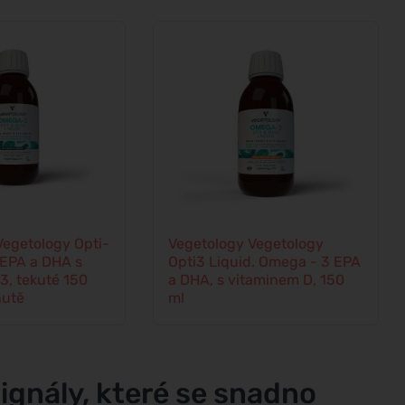
Vegetology Opti-
Vegetology Vegetology
EPA a DHA s
Opti3 Liquid. Omega - 3 EPA
3, tekuté 150
a DHA, s vitaminem D, 150
hutě
ml
signály, které se snadno