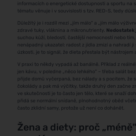
informacích o energetické dostupnosti a sportu na
tématu věnuje i v souvislosti s tzv. RED-S, tedy důs
Důležitý je i rozdíl mezi „jím málo" a „jím málo výživn
zdravé tuky, vláknina a mikronutrienty.
Nedostatek j
suchou kůží, bledostí, častější nemocností nebo tím, 
nenápadný ukazatel: radost z jídla zmizí a nahradí ji 
úzkosti, je to signál, že dieta přestala být nástrojem a
V praxi to někdy vypadá až banálně. Příklad z reálné
jen kávu, v poledne „něco lehkého" – třeba salát bez 
přijde domů vyčerpaná, bez nálady a s pocitem, že s
čokolády a pak má výčitky, takže druhý den začne zn
ve skutečnosti je to často jen tělo, které se snaží doh
přidá se normální snídaně, plnohodnotný oběd včetn
často zklidní samy, protože už není co dohánět.
Žena a diety: proč „méně