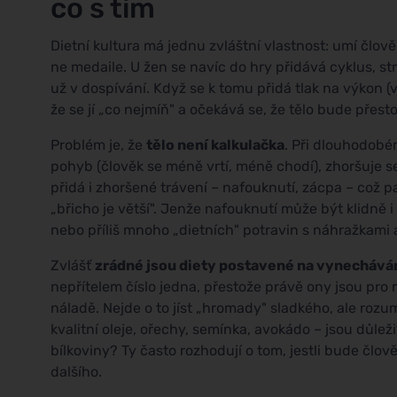
co s tím
Dietní kultura má jednu zvláštní vlastnost: umí člově
ne medaile. U žen se navíc do hry přidává cyklus, str
už v dospívání. Když se k tomu přidá tlak na výkon (
že se jí „co nejmíň" a očekává se, že tělo bude přes
Problém je, že
tělo není kalkulačka
. Při dlouhodobé
pohyb (člověk se méně vrtí, méně chodí), zhoršuje se
přidá i zhoršené trávení – nafouknutí, zácpa – což
„břicho je větší". Jenže nafouknutí může být klidně 
nebo příliš mnoho „dietních" potravin s náhražkami a
Zvlášť
zrádné jsou diety postavené na vynecháván
nepřítelem číslo jedna, přestože právě ony jsou pro m
náladě. Nejde o to jíst „hromady" sladkého, ale rozum
kvalitní oleje, ořechy, semínka, avokádo – jsou důle
bílkoviny? Ty často rozhodují o tom, jestli bude člo
dalšího.