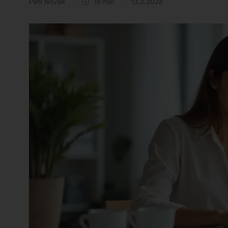
Petr Novák
16 min
13.2.2026