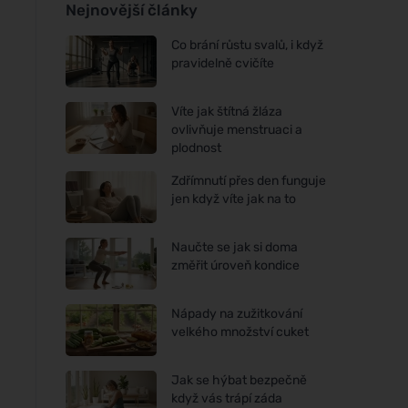
Nejnovější články
Co brání růstu svalů, i když
pravidelně cvičíte
Víte jak štítná žláza
ovlivňuje menstruaci a
plodnost
Zdřímnutí přes den funguje
jen když víte jak na to
Naučte se jak si doma
změřit úroveň kondice
Nápady na zužitkování
velkého množství cuket
Jak se hýbat bezpečně
když vás trápí záda