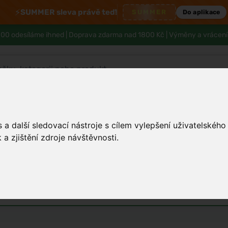
⚡
SUMMER sleva právě teď!
SUMMER
Do aplikace
00 odesíláme ihned |
Doprava zdarma nad 1800 Kč
| Výměny a vrácení
Tělo a hygiena
Děti
Muži
Zdraví
a další sledovací nástroje s cílem vylepšení uživatelskéh
a zjištění zdroje návštěvnosti.
oč se únava, zimomřivost i chutě č
ské parfémy
Unisex parfémy
Vůně do bytu a auta