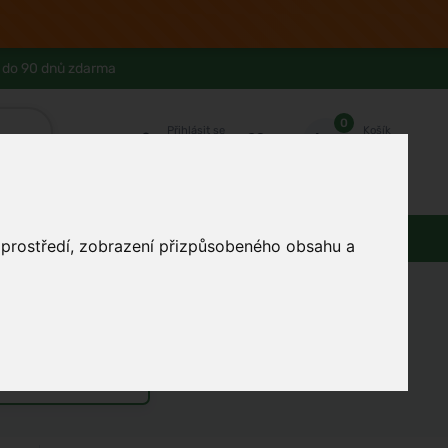
 do 90 dnů zdarma
0
Přihlásit se
Košík
Můj účet
Ferwer Club
Prodejna v Praze
Kontakty
Domácnost
Dárky
Obuv / oblečení
o prostředí, zobrazení přizpůsobeného obsahu a
asto spojují