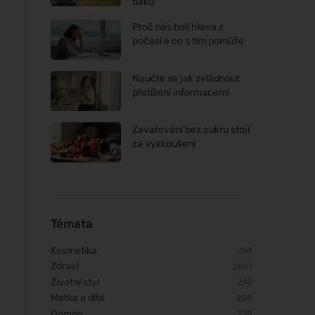
tlaku
Proč nás bolí hlava z
počasí a co s tím pomůže
Naučte se jak zvládnout
přetížení informacemi
Zavařování bez cukru stojí
za vyzkoušení
Vegetology Opti3 Omega-3
EPA & DHA s vitaminem D 60
kapslí
Témata
Kosmetika
268
Zdraví
2607
Životní styl
240
Matka a dítě
208
Domov
338