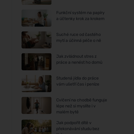
Funkční systém na papíry
a účtenky krok za krokem
Suché ruce od častého
mytí a účinná péče o ně
Jak zvládnout stres z
práce a nenést ho domů
Studená jídla do práce
vám ušetří čas i peníze
Cvičení na chodbě funguje
lépe než si myslíte i v
malém bytě
Jak podpořit dítě v
překonávání studu bez