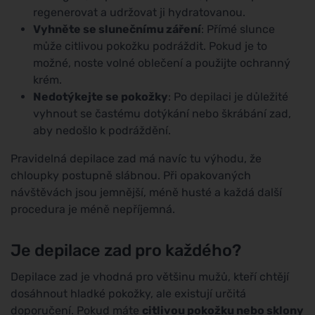
regenerovat a udržovat ji hydratovanou.
Vyhněte se slunečnímu záření
: Přímé slunce
může citlivou pokožku podráždit. Pokud je to
možné, noste volné oblečení a použijte ochranný
krém.
Nedotýkejte se pokožky
: Po depilaci je důležité
vyhnout se častému dotýkání nebo škrábání zad,
aby nedošlo k podráždění.
Pravidelná depilace zad má navíc tu výhodu, že
chloupky postupně slábnou. Při opakovaných
návštěvách jsou jemnější, méně husté a každá další
procedura je méně nepříjemná.
Je depilace zad pro každého?
Depilace zad je vhodná pro většinu mužů, kteří chtějí
dosáhnout hladké pokožky, ale existují určitá
doporučení. Pokud máte
citlivou pokožku nebo sklony