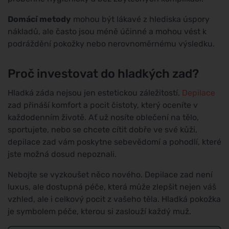
Domácí metody
mohou být lákavé z hlediska úspory
nákladů, ale často jsou méně účinné a mohou vést k
podráždění pokožky nebo nerovnoměrnému výsledku.
Proč investovat do hladkých zad?
Hladká záda nejsou jen estetickou záležitostí.
Depilace
zad přináší komfort a pocit čistoty, který oceníte v
každodenním životě. Ať už nosíte oblečení na tělo,
sportujete, nebo se chcete cítit dobře ve své kůži,
depilace zad vám poskytne sebevědomí a pohodlí, které
jste možná dosud nepoznali.
Nebojte se vyzkoušet něco nového. Depilace zad není
luxus, ale dostupná péče, která může zlepšit nejen váš
vzhled, ale i celkový pocit z vašeho těla. Hladká pokožka
je symbolem péče, kterou si zaslouží každý muž.