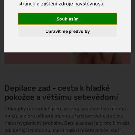
stránek a zjištění zdroje návštěvnosti.
Souhlasím
Upravit mé předvolby
Depilace zad - cesta k hladké
pokožce a většímu sebevědomí
Chloupky na zádech jsou běžnou součástí těla mnoha
mužů, ale pro některé mohou představovat estetický
nebo hygienický problém. Depilace zad je proto čím dál
oblíbenější metodou, která nabízí řešení pro ty, kteří