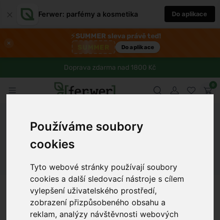
×
Ferwer: parfémy a kosmetika
Do aplikace
⚡
SUMMER sleva právě teď!
×
SUMMER
Do aplikace
Doprava zdarma nad 1800 Kč
0
Ferwer
Blog
Kosmetika
Depilace zad jako moderní péče o
Používáme soubory
mužský vzhled
cookies
Dámské parfémy
Pánské parfémy
Unisex parfémy
Tyto webové stránky používají soubory
cookies a další sledovací nástroje s cílem
Anna Procházková
6 min
30.1.2025
vylepšení uživatelského prostředí,
zobrazení přizpůsobeného obsahu a
reklam, analýzy návštěvnosti webových