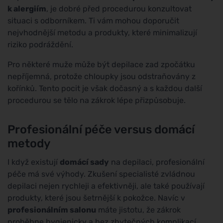
k alergiím
, je dobré před procedurou konzultovat
situaci s odborníkem. Ti vám mohou doporučit
nejvhodnější metodu a produkty, které minimalizují
riziko podráždění.
Pro některé muže může být depilace zad zpočátku
nepříjemná, protože chloupky jsou odstraňovány z
kořínků. Tento pocit je však dočasný a s každou další
procedurou se tělo na zákrok lépe přizpůsobuje.
Profesionální péče versus domácí
metody
I když existují
domácí sady
na depilaci, profesionální
péče má své výhody. Zkušení specialisté zvládnou
depilaci nejen rychleji a efektivněji, ale také používají
produkty, které jsou šetrnější k pokožce. Navíc v
profesionálním salonu
máte jistotu, že zákrok
proběhne hygienicky a bez zbytečných komplikací.