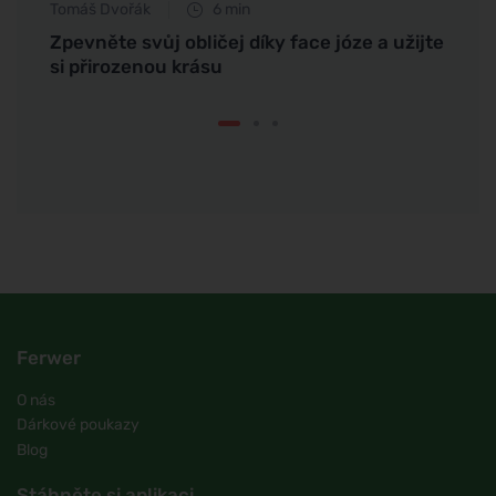
Tomáš Dvořák
6 min
Anna 
novým
Zpevněte svůj obličej díky face józe a užijte
Inspi
si přirozenou krásu
recen
Ferwer
O nás
Dárkové poukazy
Blog
Stáhněte si aplikaci