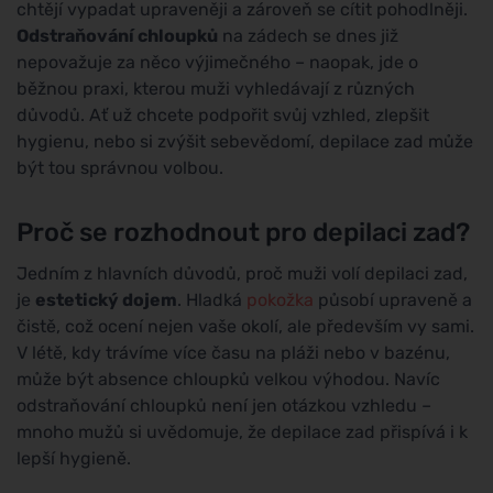
chtějí vypadat upraveněji a zároveň se cítit pohodlněji.
Odstraňování chloupků
na zádech se dnes již
nepovažuje za něco výjimečného – naopak, jde o
běžnou praxi, kterou muži vyhledávají z různých
důvodů. Ať už chcete podpořit svůj vzhled, zlepšit
hygienu, nebo si zvýšit sebevědomí, depilace zad může
být tou správnou volbou.
Proč se rozhodnout pro depilaci zad?
Jedním z hlavních důvodů, proč muži volí depilaci zad,
je
estetický dojem
. Hladká
pokožka
působí upraveně a
čistě, což ocení nejen vaše okolí, ale především vy sami.
V létě, kdy trávíme více času na pláži nebo v bazénu,
může být absence chloupků velkou výhodou. Navíc
odstraňování chloupků není jen otázkou vzhledu –
mnoho mužů si uvědomuje, že depilace zad přispívá i k
lepší hygieně.