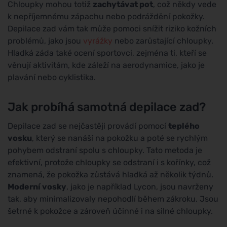
Chloupky mohou totiž
zachytávat pot
, což někdy vede
k nepříjemnému zápachu nebo podráždění pokožky.
Depilace zad vám tak může pomoci snížit riziko kožních
problémů, jako jsou
vyrážky
nebo zarůstající chloupky.
Hladká záda také ocení sportovci, zejména ti, kteří se
věnují aktivitám, kde záleží na aerodynamice, jako je
plavání nebo cyklistika.
Jak probíhá samotná depilace zad?
Depilace zad se nejčastěji provádí pomocí
teplého
vosku
, který se nanáší na pokožku a poté se rychlým
pohybem odstraní spolu s chloupky. Tato metoda je
efektivní, protože chloupky se odstraní i s kořínky, což
znamená, že pokožka zůstává hladká až několik týdnů.
Moderní vosky
, jako je například Lycon, jsou navrženy
tak, aby minimalizovaly nepohodlí během zákroku. Jsou
šetrné k pokožce a zároveň účinné i na silné chloupky.