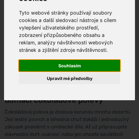
Tyto webové stránky používají soubory
cookies a další sledovací nástroje s cílem
vylepšení uživatelského prostředí,
zobrazení přizpůsobeného obsahu a
reklam, analýzy návštěvnosti webových
stránek a zjištění zdroje návštěvnosti.
Souhlasím
Upravit mé předvolby
Kompletní průvodce přípravou
domácí čokoládové polevy
Čokoládová poleva je doslova korunou mnoha dezertů.
Její lesklý povrch a lahodná chuť dokáží i jednoduchý
zákusek proměnit v umělecké dílo. Ať už připravujete
slavnostní dort, cukroví, nebo jen chcete ozvláštnit