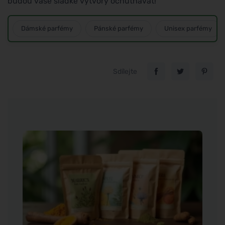
budou vaše sladké výtvory ochutnávat!
Dámské parfémy
Pánské parfémy
Unisex parfémy
Sdílejte
Tomáš
Příro
intim