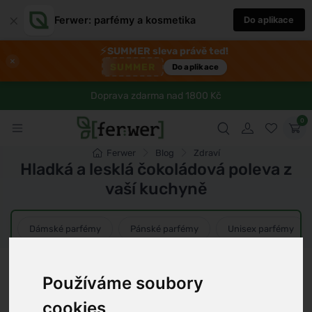
×
Ferwer: parfémy a kosmetika
Do aplikace
⚡
SUMMER sleva právě teď!
×
SUMMER
Do aplikace
Doprava zdarma nad 1800 Kč
0
Ferwer
Blog
Zdraví
Hladká a lesklá čokoládová poleva z
vaší kuchyně
Dámské parfémy
Pánské parfémy
Unisex parfémy
Jan Svoboda
6 min
5.12.2024
Používáme soubory
cookies