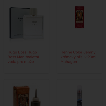
Hugo Boss Hugo
Henné Color Jemný
Boss Man toaletní
krémový přeliv 90ml
voda pro muže
Mahagon