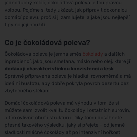
jednoduchý koláč, čokoládová poleva je tou pravou
volbou. Pojďme si tedy ukázat, jak připravit dokonalou
domácí polevu, proč si ji zamilujete, a jaké jsou nejlepší
tipy na její použití.
Co je čokoládová poleva?
Čokoládová poleva je jemná směs
čokolády
a dalších
ingrediencí, jako jsou smetana, máslo nebo olej, které
jí
dodávají charakteristickou konzistenci a lesk
.
Správně připravená poleva je hladká, rovnoměrná a má
ideální hustotu, aby dobře pokryla povrch dezertu bez
zbytečného stékání.
Domácí čokoládová poleva má výhodu v tom, že si
můžete sami zvolit kvalitu čokolády i ostatních surovin,
a tím ovlivnit chuť i strukturu. Díky tomu dosáhnete
přesně takového výsledku, jaký si přejete – od jemné
sladkosti mléčné čokolády až po intenzivní hořkost