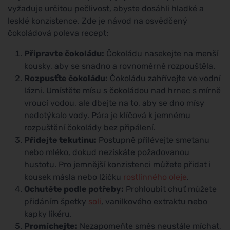
vyžaduje určitou pečlivost, abyste dosáhli hladké a
lesklé konzistence. Zde je návod na osvědčený
čokoládová poleva recept:
Připravte čokoládu:
Čokoládu nasekejte na menší
kousky, aby se snadno a rovnoměrně rozpouštěla.
Rozpusťte čokoládu:
Čokoládu zahřívejte ve vodní
lázni. Umístěte mísu s čokoládou nad hrnec s mírně
vroucí vodou, ale dbejte na to, aby se dno mísy
nedotýkalo vody. Pára je klíčová k jemnému
rozpuštění čokolády bez připálení.
Přidejte tekutinu:
Postupně přilévejte smetanu
nebo mléko, dokud nezískáte požadovanou
hustotu. Pro jemnější konzistenci můžete přidat i
kousek másla nebo lžičku
rostlinného oleje
.
Ochutěte podle potřeby:
Prohloubit chuť můžete
přidáním špetky
soli
, vanilkového extraktu nebo
kapky likéru.
Promíchejte:
Nezapomeňte směs neustále míchat,