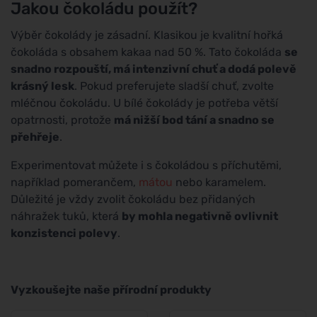
Jakou čokoládu použít?
Výběr čokolády je zásadní. Klasikou je kvalitní hořká
čokoláda s obsahem kakaa nad 50 %. Tato čokoláda
se
snadno rozpouští, má intenzivní chuť a dodá polevě
krásný lesk
. Pokud preferujete sladší chuť, zvolte
mléčnou čokoládu. U bílé čokolády je potřeba větší
opatrnosti, protože
má nižší bod tání a snadno se
přehřeje
.
Experimentovat můžete i s čokoládou s příchutěmi,
například pomerančem,
mátou
nebo karamelem.
Důležité je vždy zvolit čokoládu bez přidaných
náhražek tuků, která
by mohla negativně ovlivnit
konzistenci polevy
.
Vyzkoušejte naše přírodní produkty