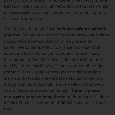
poté, co ho ochutnala na dovolené v Tel Avivu. „Doma
jsem si myslela, že to nikdy nebude chutnat stejně, ale
pak jsem zjistila, že stačí koupit kvalitní tahini a přidat
hodně citronu," říká.
Třetím způsobem využití je
pečení a vaření sladkých
pokrmů
. Tahini má v dezertním světě překvapivě silnou
pozici. Ve středomořské kuchyni se přidává do
sušenkového těsta, halvy (což je sama o sobě tahini
cukrovinka), čokoládových brownies nebo koláčů.
Kombinace hořkosti tahini a sladkosti čokolády patří
mezi ty, které cukrářský svět teprve znovu objevuje –
přitom v Turecku nebo Řecku jde o tradiční spojení
staré stovky let. Do ovesné kaše nebo smoothie bowl
stačí přidat jednu lžíci tahini a výsledek je krémovější,
výživnější a chuťově komplexnější.
Tahini v pečení
navíc přirozeně zvlhčuje těsto
, podobně jako to dělá
máslo nebo olej, a zároveň přidává bílkoviny a zdravé
tuky.