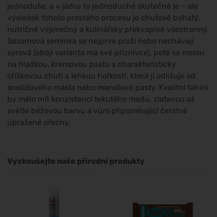
jednoduše, a v jádru to jednoduché skutečně je – ale
výsledek tohoto prostého procesu je chuťově bohatý,
nutričně výjimečný a kulinářsky překvapivě všestranný.
Sezamová semínka se nejprve praží nebo nechávají
syrová (obojí varianta má své příznivce), poté se melou
na hladkou, krémovou pastu s charakteristicky
oříškovou chutí a lehkou hořkostí, která ji odlišuje od
arašídového másla nebo mandlové pasty. Kvalitní tahini
by mělo mít konzistenci tekutého medu, zlatavou až
světle béžovou barvu a vůni připomínající čerstvě
upražené ořechy.
Vyzkoušejte naše přírodní produkty