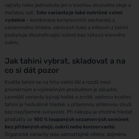
rajčaty nebo jednoduše jen s trochou olivového oleje a
mořskou solí.
Tato varianta je také nutričně velmi
vydatná
– kombinace komplexních sacharidů z
celozrnného chleba, zdravých tuků a bílkovin z tahini
poskytuje dlouhotrvající sytost bez výkyvů krevního
cukru.
Jak tahini vybrat, skladovat a na
co si dát pozor
Kvalita tahini se na trhu velmi liší a rozdíl mezi
průměrným a výjimečným produktem je zásadní.
Levnější varianty bývají hořké a zrnité, zatímco kvalitní
tahini je hedvábně hladké, s příjemnou oříškovou chutí
bez nepříjemné svíravosti. Při nákupu je vhodné hledat
produkty ze
100 % loupaných sezamových semínek
bez přidaných olejů, cukrů nebo konzervantů
.
Organické varianty jsou samozřejmě vítány, zejména