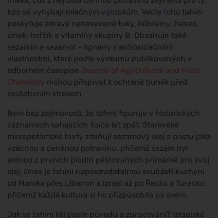
mléka, což z něj dělá cennou potravinu zejména pro ty,
kdo se vyhýbají mléčným výrobkům. Vedle toho tahini
poskytuje zdravé nenasycené tuky, bílkoviny, železo,
zinek, hořčík a vitamíny skupiny B. Obsahuje také
sezamin a sezamol – lignany s antioxidačními
vlastnostmi, které podle výzkumů publikovaných v
odborném časopise
Journal of Agricultural and Food
Chemistry
mohou přispívat k ochraně buněk před
oxidativním stresem.
Není bez zajímavosti, že tahini figuruje v historických
záznamech sahajících tisíce let zpět. Starověké
mezopotámské texty zmiňují sezamový olej a pastu jako
vzácnou a ceněnou potravinu, přičemž sezam byl
jednou z prvních plodin pěstovaných primárně pro svůj
olej. Dnes je tahini nepostradatelnou součástí kuchyní
od Maroka přes Libanon a Izrael až po Řecko a Turecko,
přičemž každá kultura si ho přizpůsobila po svém.
Jak se tahini liší podle původu a zpracování? Izraelské