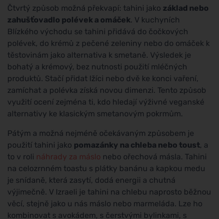
Čtvrtý způsob možná překvapí: tahini jako
základ nebo
zahušťovadlo polévek a omáček
. V kuchyních
Blízkého východu se tahini přidává do čočkových
polévek, do krémů z pečené zeleniny nebo do omáček k
těstovinám jako alternativa k smetaně. Výsledek je
bohatý a krémový, bez nutnosti použití mléčných
produktů. Stačí přidat lžíci nebo dvě ke konci vaření,
zamíchat a polévka získá novou dimenzi. Tento způsob
využití ocení zejména ti, kdo hledají výživné veganské
alternativy ke klasickým smetanovým pokrmům.
Pátým a možná nejméně očekávaným způsobem je
použití tahini jako
pomazánky na chleba nebo toust
, a
to v roli
náhrady za máslo
nebo ořechová másla. Tahini
na celozrnném toastu s plátky banánu a kapkou medu
je snídaně, která zasytí, dodá energii a chutná
výjimečně. V Izraeli je tahini na chlebu naprosto běžnou
věcí, stejně jako u nás máslo nebo marmeláda. Lze ho
kombinovat s avokádem, s čerstvými bylinkami, s