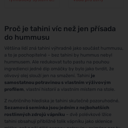
cévní soustava
Proč je tahini víc než jen přísada
do hummusu
Většina lidí zná tahini výhradně jako součást hummusu,
a to je pochopitelné – bez tahini by hummus nebyl
hummusem. Ale redukovat tuto pastu na pouhou
ingredienci jedné dip omáčky by bylo jako tvrdit, že
olivový olej slouží jen na smažení. Tahini
je
samostatnou potravinou s vlastním výživovým
profilem
, vlastní historií a vlastním místem na stole.
Z nutričního hlediska je tahini skutečně pozoruhodné.
Sezamová semínka jsou jedním z nejbohatších
rostlinných zdrojů vápníku
– dvě polévkové lžíce
tahini obsahují přibližně tolik vápníku jako sklenice