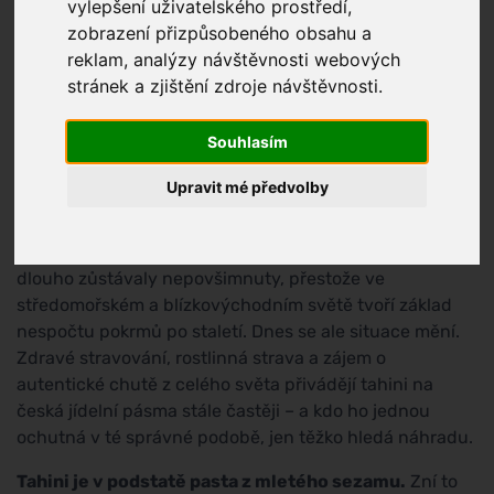
vylepšení uživatelského prostředí,
zobrazení přizpůsobeného obsahu a
reklam, analýzy návštěvnosti webových
stránek a zjištění zdroje návštěvnosti.
Souhlasím
Upravit mé předvolby
Tahini patří mezi ty potraviny, které v české kuchyni
dlouho zůstávaly nepovšimnuty, přestože ve
středomořském a blízkovýchodním světě tvoří základ
nespočtu pokrmů po staletí. Dnes se ale situace mění.
Zdravé stravování, rostlinná strava a zájem o
autentické chutě z celého světa přivádějí tahini na
česká jídelní pásma stále častěji – a kdo ho jednou
ochutná v té správné podobě, jen těžko hledá náhradu.
Tahini je v podstatě pasta z mletého sezamu.
Zní to