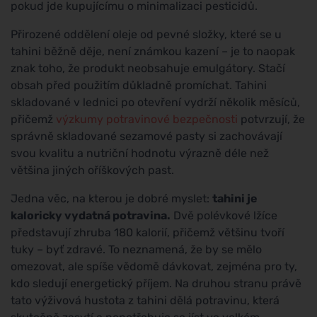
pokud jde kupujícímu o minimalizaci pesticidů.
Přirozené oddělení oleje od pevné složky, které se u
tahini běžně děje, není známkou kazení – je to naopak
znak toho, že produkt neobsahuje emulgátory. Stačí
obsah před použitím důkladně promíchat. Tahini
skladované v lednici po otevření vydrží několik měsíců,
přičemž
výzkumy potravinové bezpečnosti
potvrzují, že
správně skladované sezamové pasty si zachovávají
svou kvalitu a nutriční hodnotu výrazně déle než
většina jiných oříškových past.
Jedna věc, na kterou je dobré myslet:
tahini je
kaloricky vydatná potravina.
Dvě polévkové lžíce
představují zhruba 180 kalorií, přičemž většinu tvoří
tuky – byť zdravé. To neznamená, že by se mělo
omezovat, ale spíše vědomě dávkovat, zejména pro ty,
kdo sledují energetický příjem. Na druhou stranu právě
tato výživová hustota z tahini dělá potravinu, která