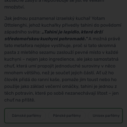
skutečně zasytí a nepotřebuje se jíst ve velkém
množství.
Jak jednou poznamenal izraelský kuchař Yotam
Ottolenghi, jehož kuchařky přivedly tahini do povědomí
západního světa:
„Tahini je lepidlo, které drží
středomořskou kuchyni pohromadě."
A možná právě
tato metafora nejlépe vystihuje, proč si tato skromná
pasta z mletého sezamu zaslouží pevné místo v každé
kuchyni – nejen jako ingredience, ale jako samostatná
chuť, která umí propojit jednoduché suroviny v něco
mnohem většího, než je součet jejich částí. Ať už ho
člověk přidá do ranní kaše, pomaže jím toust nebo ho
použije jako základ večerní omáčky, tahini je jednou z
těch potravin, které po sobě nezanechávají lítost – jen
chuť na příště.
Dámské parfémy
Pánské parfémy
Unisex parfémy