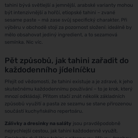
tahini bývá světlejší a jemnější, arabské varianty mohou
být intenzivnější a hořčí, etiopské tahini – zvané
sesame paste – má zase svůj specifický charakter. Při
výběru v obchodě stojí za pozornost složení: ideálně by
mělo obsahovat jediný ingredient, a to sezamová
semínka. Nic víc.
Pět způsobů, jak tahini zařadit do
každodenního jídelníčku
Přejít od vědomosti, že tahini existuje a je zdravé, k jeho
skutečnému každodennímu používání – to je krok, který
mnozí odkládají. Přitom stačí znát několik základních
způsobů využití a pasta ze sezamu se stane přirozenou
součástí kuchyňského repertoáru.
Zálivky a dresinky na saláty
jsou pravděpodobně
nejrychlejší cestou, jak tahini každodenně využít.