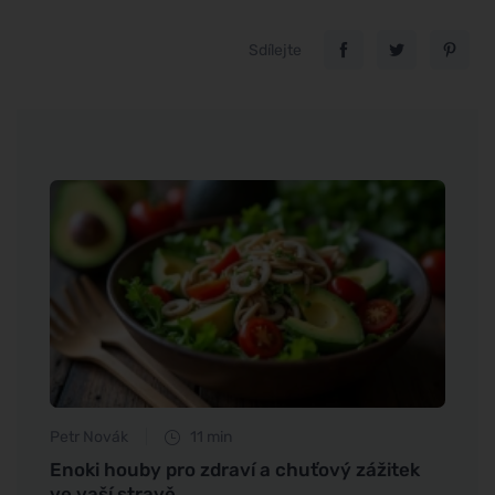
Sdílejte
Petr Novák
11 min
Anna 
í?
Enoki houby pro zdraví a chuťový zážitek
Sukra
ve vaší stravě
užíva