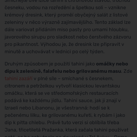
Smíchejte dvě lžíce tahini s citronovou šťávou, trochou
česneku, vodou na rozředění a špetkou soli – vznikne
krémový dresink, který proměí obyčejný salát z listové
zeleniny v něco výrazně zajímavějšího. Tento základ lze
dále variovat přidáním miso pasty pro umami hloubku,
javorového sirupu pro sladkost nebo čerstvého zázvoru
pro pikantnost. Výhodou je, že dresink lze připravit v
minutě a uchovávat v lednici po celý týden.
Druhým způsobem je použití tahini jako
omáčky nebo
dipu k zelenině, falafelu nebo grilovanému masu
. Zde
tahini zazáří
v plné síle – smíchané s česnekem,
citronem a petrželkou vytvoří klasickou levantskou
omáčku, která se ve středomořských restauracích
podává ke každému jídlu. Tahini sauce, jak ji znají v
Izraeli nebo Libanonu, je všestranná: hodí se k
pečenému lilku, ke grilovanému kuřeti, k rybám i jako
dip k pitta chlebu. Právě tuto verzi si oblíbila třeba
Jana, třicetiletá Pražanka, která začala tahini používat