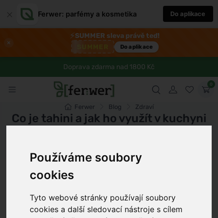
×
Ferwer: parfémy a kosmetika
Do aplikace
⚡
SUMMER sleva právě teď!
×
SUMMER
Do aplikace
Doprava zdarma nad 1800 Kč
0
Ferwer
Blog
Zdraví
Co je tahini a jak ho využít v kuchyni
Dámské parfémy
Pánské parfémy
Unisex parfémy
Používáme soubory
Petr Novák
11 min
4.7.2026
cookies
Tyto webové stránky používají soubory
cookies a další sledovací nástroje s cílem