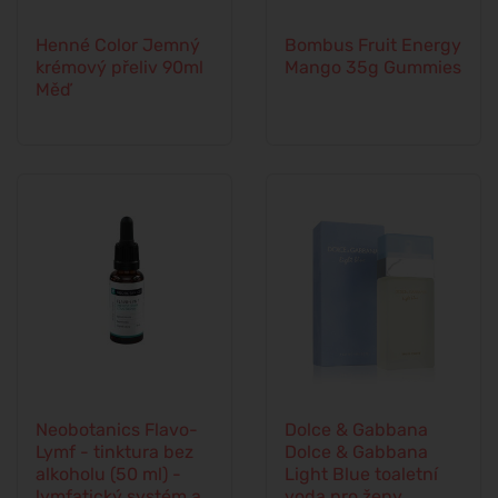
Henné Color Jemný
Bombus Fruit Energy
krémový přeliv 90ml
Mango 35g Gummies
Měď
Neobotanics Flavo-
Dolce & Gabbana
Lymf - tinktura bez
Dolce & Gabbana
alkoholu (50 ml) -
Light Blue toaletní
lymfatický systém a
voda pro ženy