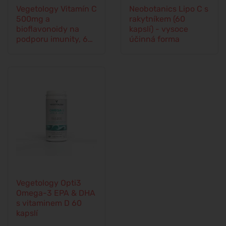
Vegetology Vitamín C
Neobotanics Lipo C s
500mg a
rakytníkem (60
bioflavonoidy na
kapslí) - vysoce
podporu imunity, 60
účinná forma
kapslí
Vegetology Opti3
Omega-3 EPA & DHA
s vitaminem D 60
kapslí