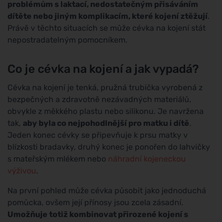
problémům s laktací, nedostatečným přisáváním
dítěte nebo jiným komplikacím, které kojení ztěžují
.
Právě v těchto situacích se může cévka na kojení stát
nepostradatelným pomocníkem.
Co je cévka na kojení a jak vypadá?
Cévka na kojení je tenká, pružná trubička vyrobená z
bezpečných a zdravotně nezávadných materiálů,
obvykle z měkkého plastu nebo silikonu. Je navržena
tak,
aby byla co nejpohodlnější pro matku i dítě
.
Jeden konec cévky se připevňuje k prsu matky v
blízkosti bradavky, druhý konec je ponořen do lahvičky
s mateřským mlékem nebo
náhradní kojeneckou
výživou
.
Na první pohled může cévka působit jako jednoduchá
pomůcka, ovšem její přínosy jsou zcela zásadní.
Umožňuje totiž kombinovat přirozené kojení s