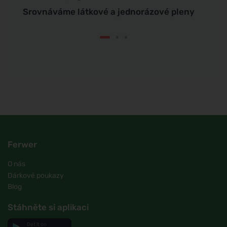
Srovnáváme látkové a jednorázové pleny
Jak n
Ferwer
O nás
Dárkové poukazy
Blog
Stáhněte si aplikaci
Get it on