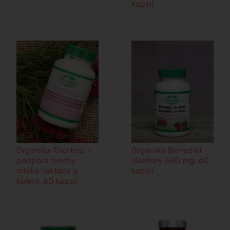
kapslí
Organika TrioHerb -
Organika Benedikt
podpora tvorby
lékařský 500 mg, 60
mléka, laktace a
kapslí
kojení, 60 kapslí