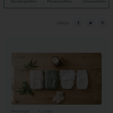
Dámské parfémy
Pánské parfémy
Unisex parfémy
Sdílejte
Petr Novák
7 min
Petr N