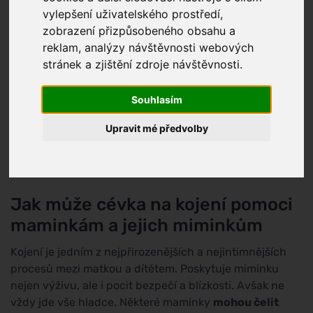
vylepšení uživatelského prostředí,
zobrazení přizpůsobeného obsahu a
reklam, analýzy návštěvnosti webových
stránek a zjištění zdroje návštěvnosti.
Souhlasím
Upravit mé předvolby
Jak může cévka na kojení pomoci
maminkám a jejich miminkům
Kojení je jedním z nejpřirozenějších a nejintimnějších
procesů mezi matkou a dítětem. Poskytuje miminku
nejen výživu, ale i pocit bezpečí a blízkosti. Avšak ne
vždy jde vše hladce. Některé maminky
mohou čelit