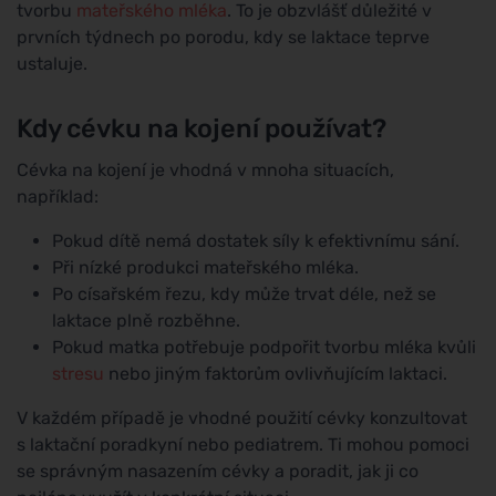
tvorbu
mateřského mléka
. To je obzvlášť důležité v
prvních týdnech po porodu, kdy se laktace teprve
ustaluje.
Kdy cévku na kojení používat?
Cévka na kojení je vhodná v mnoha situacích,
například:
Pokud dítě nemá dostatek síly k efektivnímu sání.
Při nízké produkci mateřského mléka.
Po císařském řezu, kdy může trvat déle, než se
laktace plně rozběhne.
Pokud matka potřebuje podpořit tvorbu mléka kvůli
stresu
nebo jiným faktorům ovlivňujícím laktaci.
V každém případě je vhodné použití cévky konzultovat
s laktační poradkyní nebo pediatrem. Ti mohou pomoci
se správným nasazením cévky a poradit, jak ji co