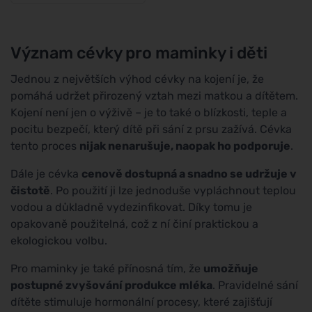
Význam cévky pro maminky i děti
Jednou z největších výhod cévky na kojení je, že
pomáhá udržet přirozený vztah mezi matkou a dítětem.
Kojení není jen o výživě – je to také o blízkosti, teple a
pocitu bezpečí, který dítě při sání z prsu zažívá. Cévka
tento proces
nijak nenarušuje, naopak ho podporuje
.
Dále je cévka
cenově dostupná a snadno se udržuje v
čistotě
. Po použití ji lze jednoduše vypláchnout teplou
vodou a důkladně vydezinfikovat. Díky tomu je
opakovaně použitelná, což z ní činí praktickou a
ekologickou volbu.
Pro maminky je také přínosná tím, že
umožňuje
postupné zvyšování produkce mléka
. Pravidelné sání
dítěte stimuluje hormonální procesy, které zajišťují