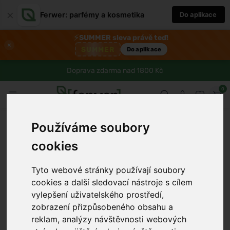
×
Ferwer: parfémy a kosmetika
Do aplikace
⚡
SUMMER sleva právě teď!
×
SUMMER
Do aplikace
Doprava zdarma nad 1800 Kč
0
Používáme soubory
cookies
Tyto webové stránky používají soubory
cookies a další sledovací nástroje s cílem
vylepšení uživatelského prostředí,
zobrazení přizpůsobeného obsahu a
reklam, analýzy návštěvnosti webových