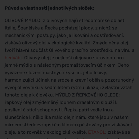
Původ a vlastnosti jednotlivých složek:
OLIVOVÉ MÝDLO: z olivových hájů středomořské oblasti
Itálie, Španělska a Řecka pocházejí plody, z nichž se
mechanickými postupy, jako je lisování a odstřeďování,
získává olivový olej v ekologické kvalitě. Zmýdelněný olej
tvoří hlavní součást Olivového pracího prostředku na vlnu a
hedvábí
. Olivový olej je nejlepší olejovou surovinou pro
jemné mýdlo s následným promašťovacím účinkem. Jeho
vyvážené složení mastných kyselin, jeho léčivý,
harmonizující účinek na srdce a krevní oběh a pozoruhodný
vývoj olivovníku v sedmiletém rytmu ukazují zvláštní vztah
tohoto oleje k člověku. MÝDLO Z ŘEPKOVÉHO OLEJE:
řepkový olej zmýdelněný louhem draselným slouží k
posílení čisticí schopnosti. Řepka patří vedle lnu a
slunečnice k několika málo olejninám, které jsou v našem
mírném středoevropském klimatu pěstovány pro získávání
oleje, a to rovněž v ekologické kvalitě.
ETANOL
: získává se