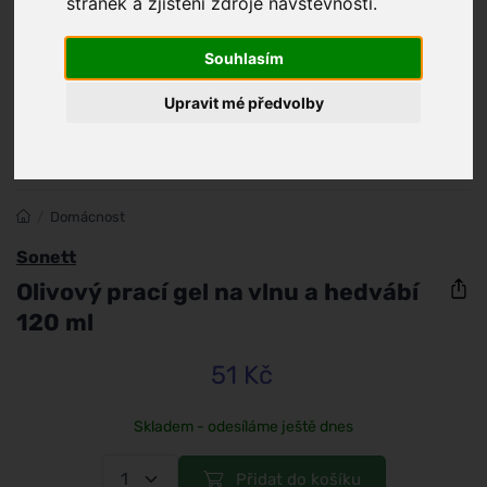
stránek a zjištění zdroje návštěvnosti.
Souhlasím
Upravit mé předvolby
/
Domácnost
Sonett
Olivový prací gel na vlnu a hedvábí
120 ml
51 Kč
Skladem - odesíláme ještě dnes
Přidat do košíku