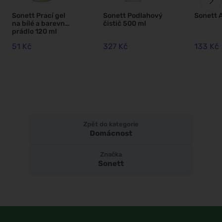
Sonett Prací gel
Sonett Podlahový
Sonett A
na bílé a barevné
čistič 500 ml
prádlo 120 ml
51 Kč
327 Kč
133 Kč
Zpět do kategorie
Domácnost
Značka
Sonett