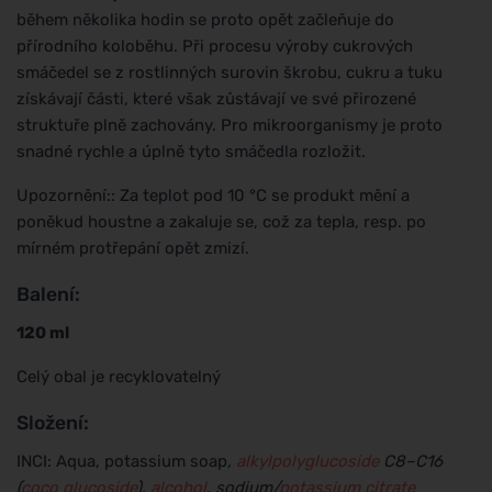
během několika hodin se proto opět začleňuje do
přírodního koloběhu. Při procesu výroby cukrových
smáčedel se z rostlinných surovin škrobu, cukru a tuku
získávají části, které však zůstávají ve své přirozené
struktuře plně zachovány. Pro mikroorganismy je proto
snadné rychle a úplně tyto smáčedla rozložit.
Upozornění:: Za teplot pod 10 °C se produkt mění a
poněkud houstne a zakaluje se, což za tepla, resp. po
mírném protřepání opět zmizí.
Balení:
120 ml
Celý obal je recyklovatelný
Složení:
INCI: Aqua, potassium soap
,
alkylpolyglucoside
C8–C16
(
coco glucoside
),
alcohol
, sodium/
potassium citrate