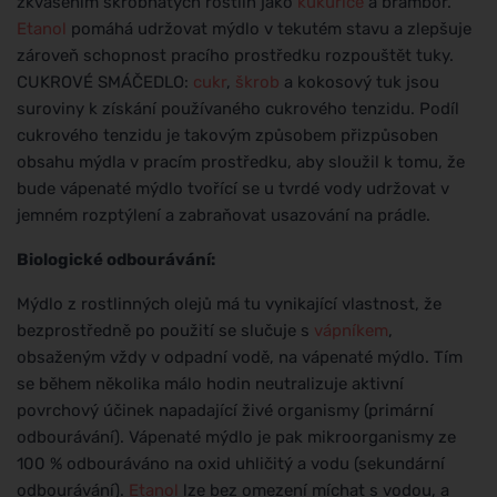
zkvašením škrobnatých rostlin jako
kukuřice
a brambor.
Etanol
pomáhá udržovat mýdlo v tekutém stavu a zlepšuje
zároveň schopnost pracího prostředku rozpouštět tuky.
CUKROVÉ SMÁČEDLO:
cukr
,
škrob
a kokosový tuk jsou
suroviny k získání používaného cukrového tenzidu. Podíl
cukrového tenzidu je takovým způsobem přizpůsoben
obsahu mýdla v pracím prostředku, aby sloužil k tomu, že
bude vápenaté mýdlo tvořící se u tvrdé vody udržovat v
jemném rozptýlení a zabraňovat usazování na prádle.
Biologické odbourávání:
Mýdlo z rostlinných olejů má tu vynikající vlastnost, že
bezprostředně po použití se slučuje s
vápníkem
,
obsaženým vždy v odpadní vodě, na vápenaté mýdlo. Tím
se během několika málo hodin neutralizuje aktivní
povrchový účinek napadající živé organismy (primární
odbourávání). Vápenaté mýdlo je pak mikroorganismy ze
100 % odbouráváno na oxid uhličitý a vodu (sekundární
odbourávání).
Etanol
lze bez omezení míchat s vodou, a