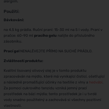
alergiím.
Použití:
Dávkování:
na 4,5 kg prádla. Ruční praní: 15-30 ml na 5 l vody. Praní v
pračce: 60-90 ml
pracího gelu
nalijte do příslušného
zásobníku.
Prací gel
NENALÉVEJTE PŘÍMO NA SUCHÉ PRÁDLO.
Zvláštnosti produktu:
Kvalitní lisovaný olivový olej je v tomto produktu
zpracováván na mýdlo, které má vynikající čisticí, ošetřující
a následně promašťující účinky na textilie z vlny a
hedvábí
.
Za pomoci cukrového tenzidu vzniká jemný prací
prostředek na bázi mýdla; tento prostředek je i u tvrdé
vody snadno použitelný a zachovává si všechny pozitivní
vlastnosti.