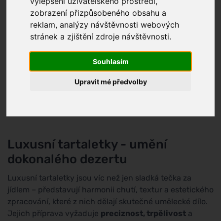
vylepšení uživatelského prostředí,
zobrazení přizpůsobeného obsahu a
reklam, analýzy návštěvnosti webových
stránek a zjištění zdroje návštěvnosti.
Souhlasím
Upravit mé předvolby
Luxusní tartaletky - umění
dokonalého dezertu
Luxusní tartaletky jsou víc než jen sladká tečka za
jídlem – představují harmonii chutí, textur a estetického
zpracování, které z nich dělají skutečné umělecké dílo.
Jejich příprava vyžaduje
preciznost, trpělivost
a