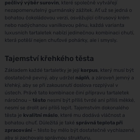
pečlivý výběr surovin
, které společně vytvářejí
nezapomenutelný gurmánský zážitek. Ať už se jedná o
bohatou čokoládovou verzi, osvěžující citrusový krém
nebo nadýchanou vanilkovou pěnu, každá varianta
luxusních tartaletek nabízí jedinečnou kombinaci chutí,
která potěší nejen chuťové pohárky, ale i smysly.
Tajemství křehkého těsta
Základem každé tartaletky je její
korpus
, který musí být
dostatečně pevný, aby udržel
náplň
, a zároveň jemný a
křehký, aby se při zakousnutí doslova rozplýval v
ústech. Právě tato kombinace činí přípravu tartaletek
náročnou –
těsto
nesmí být příliš tvrdé ani příliš měkké,
nesmí se drolit ani příliš lepit. Tajemstvím dokonalého
těsta je
kvalitní máslo
, které mu dodává vláčnost a
bohatou chuť. Důležitá je také
správná teplota při
zpracování
– těsto by mělo být dostatečně vychlazené,
aby si zachovalo správnou strukturu.