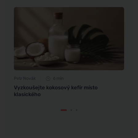
Petr Novák
6 min
Tomáš
ví
Vyzkoušejte kokosový kefír místo
Jak p
klasického
zdrav