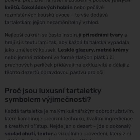
květů, čokoládových hoblin
nebo pečlivě
rozmístěných kousků ovoce – to vše dodává
tartaletkám jejich nezaměnitelný vzhled.
Nejlepší cukráři se často inspirují
přírodními tvary
a
hrají si s texturami tak, aby každá tartaletka vypadala
jako umělecký kousek.
Lesklé glazury, matné krémy
nebo jemné zdobení ve formě zlatých plátků či
prachových perliček přidávají na exkluzivitě a dělají z
těchto dezertů opravdovou pastvu pro oči.
Proč jsou luxusní tartaletky
symbolem výjimečnosti?
Každá tartaletka je malým kulinářským dobrodružstvím,
které kombinuje precizní techniku, kvalitní ingredience
a kreativní přístup. Nejde jen o dezert – jde o dokonalý
soulad chutí, textur
a vizuálního provedení, který z ní