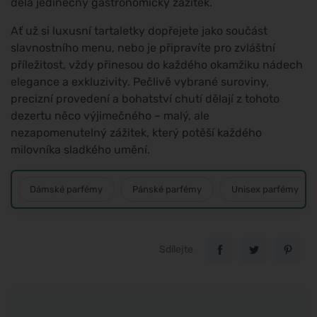
dělá jedinečný gastronomický zážitek.
Ať už si luxusní tartaletky dopřejete jako součást
slavnostního menu, nebo je připravíte pro zvláštní
příležitost, vždy přinesou do každého okamžiku nádech
elegance a exkluzivity. Pečlivě vybrané suroviny,
precizní provedení a bohatství chutí dělají z tohoto
dezertu něco výjimečného – malý, ale
nezapomenutelný zážitek, který potěší každého
milovníka sladkého umění.
Dámské parfémy
Pánské parfémy
Unisex parfémy
Sdílejte