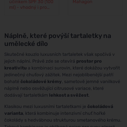
účinkem SPF 30 (100
Mahagon
ml) - vhodný i pro
děti od 6 měsíců
Náplně, které povýší tartaletky na
umělecké dílo
Skutečné kouzlo luxusních tartaletek však spočívá v
jejich náplni. Právě zde se otevírá
prostor pro
kreativitu
a kombinaci surovin, které dokážou vytvořit
jedinečný chuťový zážitek. Mezi nejoblíbenější patří
bohaté
čokoládové krémy
, sametově jemné vanilkové
náplně nebo osvěžující citrusové variace, které
dodávají tartaletkám
lehkost a svěžest
.
Klasikou mezi luxusními tartaletkami je
čokoládová
varianta
, která kombinuje intenzivní chuť hořké
čokolády s hedvábnou strukturou smetanového krému.
Taková kombinace je oblíbená nejen pro svou plnost,