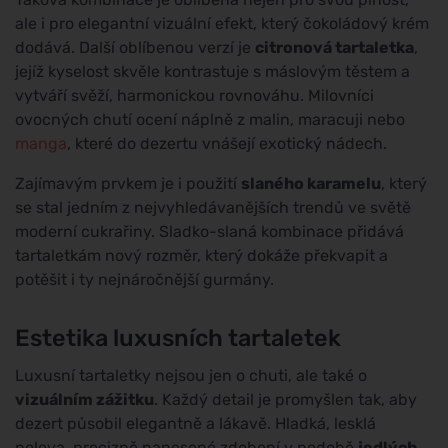
ale i pro elegantní vizuální efekt, který čokoládový krém
dodává. Další oblíbenou verzí je
citronová tartaletka
,
jejíž kyselost skvěle kontrastuje s máslovým těstem a
vytváří svěží, harmonickou rovnováhu. Milovníci
ovocných chutí ocení náplně z malin, maracuji nebo
manga
, které do dezertu vnášejí exotický nádech.
Zajímavým prvkem je i použití
slaného karamelu
, který
se stal jedním z nejvyhledávanějších trendů ve světě
moderní cukrařiny. Sladko-slaná kombinace přidává
tartaletkám nový rozměr, který dokáže překvapit a
potěšit i ty nejnáročnější gurmány.
Estetika luxusních tartaletek
Luxusní tartaletky nejsou jen o chuti, ale také o
vizuálním zážitku
. Každý detail je promyšlen tak, aby
dezert působil elegantně a lákavě. Hladká, lesklá
poleva, precizně nanesené zdobení v podobě
jedlých