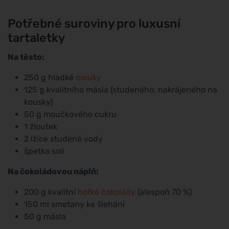
Potřebné suroviny pro luxusní
tartaletky
Na těsto:
250 g hladké
mouky
125 g kvalitního másla (studeného, nakrájeného na
kousky)
50 g moučkového cukru
1 žloutek
2 lžíce studené vody
špetka soli
Na čokoládovou náplň:
200 g kvalitní
hořké čokolády
(alespoň 70 %)
150 ml smetany ke šlehání
50 g másla