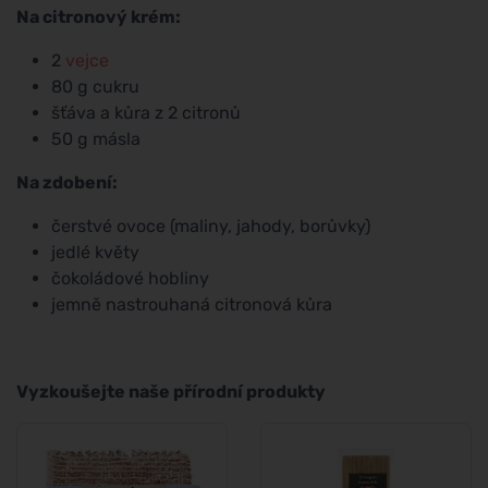
Na citronový krém:
2
vejce
80 g cukru
šťáva a kůra z 2 citronů
50 g másla
Na zdobení:
čerstvé ovoce (maliny, jahody, borůvky)
jedlé květy
čokoládové hobliny
jemně nastrouhaná citronová kůra
Vyzkoušejte naše přírodní produkty