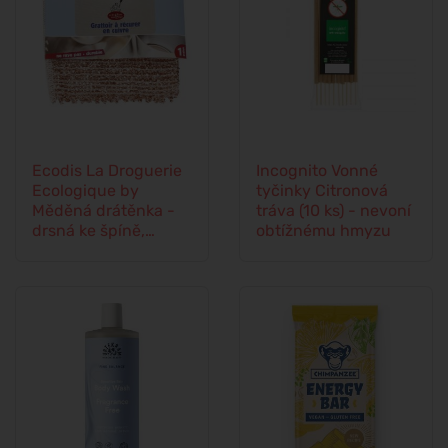
Ecodis La Droguerie
Incognito Vonné
Ecologique by
tyčinky Citronová
Měděná drátěnka -
tráva (10 ks) - nevoní
drsná ke špíně,
obtížnému hmyzu
jemná k povrchům