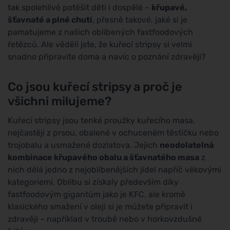
tak spolehlivě potěšit děti i dospělé –
křupavé,
šťavnaté a plné chuti
, přesně takové, jaké si je
pamatujeme z našich oblíbených fastfoodových
řetězců. Ale věděli jste, že kuřecí stripsy si velmi
snadno připravíte doma a navíc o poznání zdravěji?
Co jsou kuřecí stripsy a proč je
všichni milujeme?
Kuřecí stripsy jsou tenké proužky kuřecího masa,
nejčastěji z prsou, obalené v ochuceném těstíčku nebo
trojobalu a usmažené dozlatova. Jejich
neodolatelná
kombinace křupavého obalu a šťavnatého masa
z
nich dělá jedno z nejoblíbenějších jídel napříč věkovými
kategoriemi. Oblibu si získaly především díky
fastfoodovým gigantům jako je KFC, ale kromě
klasického smažení v oleji si je můžete připravit i
zdravěji – například v troubě nebo v horkovzdušné