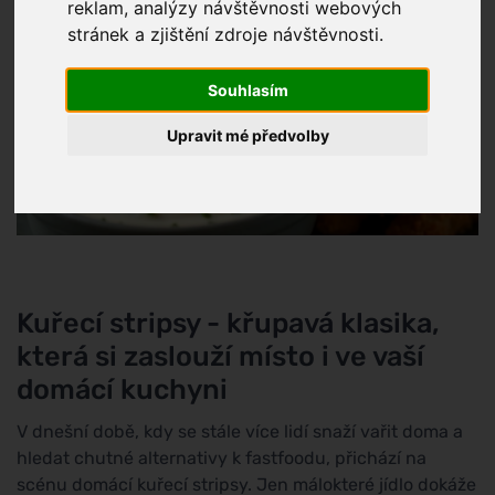
reklam, analýzy návštěvnosti webových
stránek a zjištění zdroje návštěvnosti.
Souhlasím
Upravit mé předvolby
Kuřecí stripsy - křupavá klasika,
která si zaslouží místo i ve vaší
domácí kuchyni
V dnešní době, kdy se stále více lidí snaží vařit doma a
hledat chutné alternativy k fastfoodu, přichází na
scénu domácí kuřecí stripsy. Jen málokteré jídlo dokáže