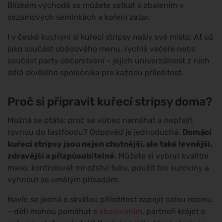
Blízkém východě se můžete setkat s obalením v
sezamových semínkách a koření zatar.
I v české kuchyni si kuřecí stripsy našly své místo. Ať už
jako součást obědového menu, rychlá večeře nebo
součást party občerstvení – jejich univerzálnost z nich
dělá skvělého společníka pro každou příležitost.
Proč si připravit kuřecí stripsy doma?
Možná se ptáte: proč se vůbec namáhat a nepřejít
rovnou do fastfoodu? Odpověď je jednoduchá.
Domácí
kuřecí stripsy jsou nejen chutnější, ale také levnější,
zdravější a přizpůsobitelné
. Můžete si vybrat kvalitní
maso, kontrolovat množství tuku, použít bio suroviny a
vyhnout se umělým přísadám.
Navíc se jedná o skvělou příležitost zapojit celou rodinu
– děti mohou pomáhat s
obalováním
, partneři krájet a