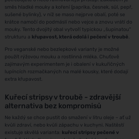
směs hladké mouky a koření (paprika, česnek, sůl, pepř,
sušené bylinky), v níž se maso nejprve obalí, poté se
krátce namočí do podmáslí nebo vejce a znovu vrátí do
mouky. Tento dvojitý obal vytvoří typickou „šupinatou"
strukturu a
křupavost, která odolá i pečení v troubě
.
Pro veganské nebo bezlepkové varianty je možné
použít rýžovou mouku a rostlinná mléka. Chuťově
zajímavým experimentem je i obalení v kukuřičných
lupíncích rozmačkaných na malé kousky, které dodají
extra křupavost.
Kuřecí stripsy v troubě - zdravější
alternativa bez kompromisů
Ne každý se chce pustit do smažení v litru oleje – ať už
kvůli zdraví, nebo kvůli zápachu v kuchyni. Naštěstí
existuje skvělá varianta:
kuřecí stripsy pečené v