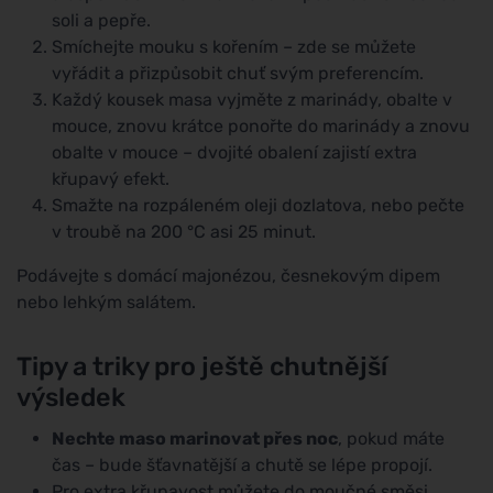
soli a pepře.
Smíchejte mouku s kořením – zde se můžete
vyřádit a přizpůsobit chuť svým preferencím.
Každý kousek masa vyjměte z marinády, obalte v
mouce, znovu krátce ponořte do marinády a znovu
obalte v mouce – dvojité obalení zajistí extra
křupavý efekt.
Smažte na rozpáleném oleji dozlatova, nebo pečte
v troubě na 200 °C asi 25 minut.
Podávejte s domácí majonézou, česnekovým dipem
nebo lehkým salátem.
Tipy a triky pro ještě chutnější
výsledek
Nechte maso marinovat přes noc
, pokud máte
čas – bude šťavnatější a chutě se lépe propojí.
Pro extra křupavost můžete do moučné směsi