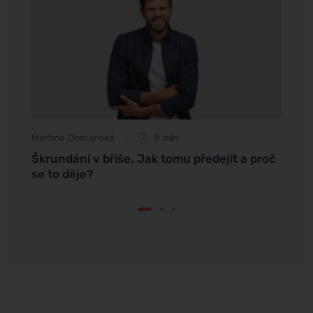
Martina Domanská
8 min
Eva No
 když
Škrundání v břiše. Jak tomu předejít a proč
Objev
se to děje?
nasta