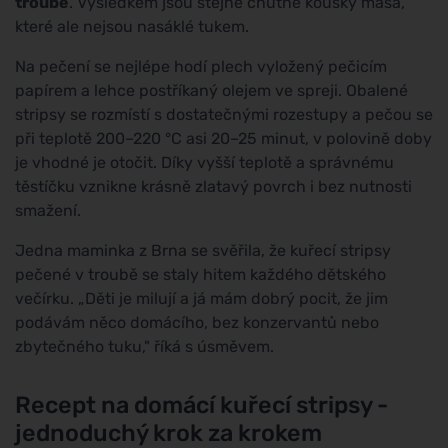
troubě
. Výsledkem jsou stejně chutné kousky masa,
které ale nejsou nasáklé tukem.
Na pečení se nejlépe hodí plech vyložený pečicím
papírem a lehce postříkaný olejem ve spreji. Obalené
stripsy se rozmístí s dostatečnými rozestupy a pečou se
při teplotě 200–220 °C asi 20–25 minut, v polovině doby
je vhodné je otočit. Díky vyšší teplotě a správnému
těstíčku vznikne krásně zlatavý povrch i bez nutnosti
smažení.
Jedna maminka z Brna se svěřila, že kuřecí stripsy
pečené v troubě se staly hitem každého dětského
večírku. „Děti je milují a já mám dobrý pocit, že jim
podávám něco domácího, bez konzervantů nebo
zbytečného tuku," říká s úsměvem.
Recept na domácí kuřecí stripsy -
jednoduchý krok za krokem