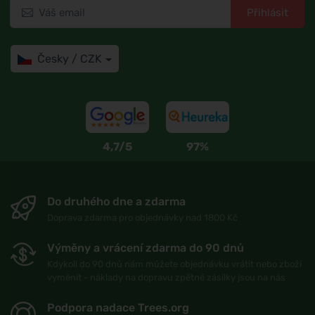
Přihlásit
Česky / CZK
4,7/5
97%
Do druhého dne a zdarma
Doprava zdarma pro objednávky nad 1800 Kč
Výměny a vrácení zdarma do 90 dnů
Kdykoli do 90 dnů nám můžete objednávku vrátit nebo zboží
vyměnit - náklady na dopravu zpětné zásilky jsou na nás
Podpora nadace Trees.org