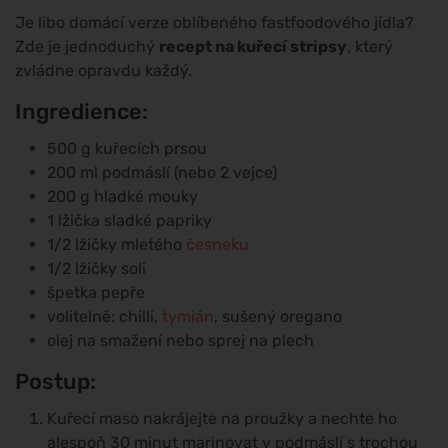
Je libo domácí verze oblíbeného fastfoodového jídla?
Zde je jednoduchý
recept na kuřecí stripsy
, který
zvládne opravdu každý.
Ingredience:
500 g kuřecích prsou
200 ml podmáslí (nebo 2 vejce)
200 g hladké mouky
1 lžička sladké papriky
1/2 lžičky mletého
česneku
1/2 lžičky soli
špetka pepře
volitelně: chilli,
tymián
, sušený oregano
olej na smažení nebo sprej na plech
Postup:
Kuřecí maso nakrájejte na proužky a nechte ho
alespoň 30 minut marinovat v podmáslí s trochou