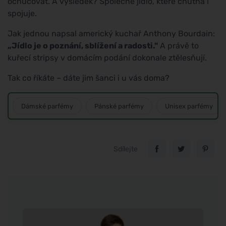
ochucovat. A výsledek? Společné jídlo, které chutná i
spojuje.
Jak jednou napsal americký kuchař Anthony Bourdain:
„Jídlo je o poznání, sblížení a radosti."
A právě to
kuřecí stripsy v domácím podání dokonale ztělesňují.
Tak co říkáte – dáte jim šanci i u vás doma?
Dámské parfémy
Pánské parfémy
Unisex parfémy
Sdílejte