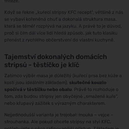
fritéze.
Když se řekne „kuřecí stripsy KFC recept", většině z nás
se vybaví kořeněná chuť a dokonalá struktura masa,
která se téměř rozplývá na jazyku. A právě to je důvod,
proč si čím dál více lidí hledá způsob, jak tuto klasiku
přenést z rychlého občerstvení do vlastní kuchyně.
Tajemství dokonalých domácích
stripsů - těstíčko je klíč
Zatímco výběr masa je důležitý (kuřecí prsa bez kůže a
kostí jsou ideálním základem),
skutečné kouzlo
spočívá v těstíčku nebo obalu
. Právě to rozhoduje o
tom, zda budou stripsy jen obyčejné „smažené kuře",
nebo křupavý zážitek s výrazným charakterem.
Nejjednodušší varianta je trojobal: mouka – vejce –
strouhanka. Ale pokud chcete stripsy na styl KFC,
potřebujete o něco rafinovanější přístup. Základem je