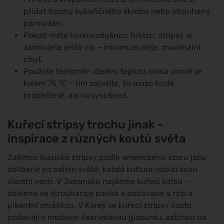
přidat trochu kukuřičného škrobu nebo strouhaný
parmazán.
Pokud máte horkovzdušnou fritézu, stripsy si
zamilujete ještě víc – minimum oleje, maximální
chuť.
Použijte teploměr: ideální teplota masa uvnitř je
kolem 75 °C – tím zajistíte, že maso bude
propečené, ale nevysušené.
Kuřecí stripsy trochu jinak -
inspirace z různých koutů světa
Zatímco klasické stripsy podle amerického vzoru jsou
oblíbené po celém světě, každá kultura nabízí svou
vlastní verzi. V Japonsku najdeme kuřecí katsu –
obalené ve strouhance panko a podávané s rýží a
pikantní omáčkou. V Koreji se kuřecí stripsy často
podávají s medovo-česnekovou glazurou, zatímco na