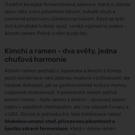
Tradiční korejská fermentovaná zelenina, která si získala
slávu díky svým pikantním tónům, bohaté chuti a
nesmírně příznivým účinkům na trávení. Když se tyto
dvě kulinářské hvězdy spojí, vzniká výjimečný pokrm –
kimchi ramen
. Právě o něm bude řeč.
Kimchi a ramen - dva světy, jedna
chuťová harmonie
Ačkoliv ramen pochází z Japonska a kimchi z Koreje,
jejich kombinace není žádnou moderní výstředností, ale
naopak důkazem, jak se gastronomické kultury mohou
vzájemně obohacovat. V posledních letech zažívá
kimchi ramen – tedy
ramen s kimchi
– obrovský boom
nejen v asijských metropolích, ale i na západě Evropy a
v USA. Důvod je jednoduchý: tato kombinace nabízí
hlubokou umami chuť, přirozenou pikantnost a
špetku zdravé fermentace
, která v misce ramen