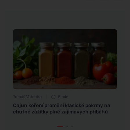
Tomáš Vařecha
8 min
Tomáš
ima a
Cajun koření promění klasické pokrmy na
Polév
chutné zážitky plné zajímavých příběhů
pro z