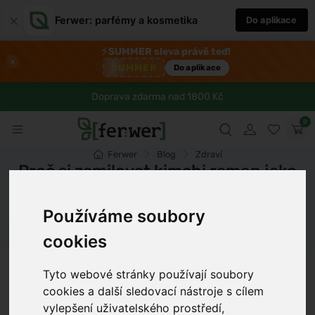
×
Ferwer: parfémy a kosmetika
Do aplikace
⚡
SUMMER sleva právě teď!
×
SUMMER
Do aplikace
Doprava zdarma nad 1800 Kč
0
Ferwer
Blog
Zdraví
Proč si zamilovat kimchi ramen jako
zdravou volbu
Používáme soubory
Dámské parfémy
Pánské parfémy
Unisex parfémy
cookies
Eva Novotná
8 min
19.1.2026
Tyto webové stránky používají soubory
cookies a další sledovací nástroje s cílem
vylepšení uživatelského prostředí,