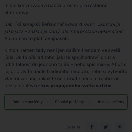
místo konzervace a nabízí prostor pro rostlinné
alternativy.
Jak říká korejský šéfkuchař Edward Kwon:
„Kimchi je
jako jazz – základ je daný, ale interpretace nekonečné."
A u ramen to platí dvojnásob.
Kimchi ramen tedy není jen dalším trendem ve světě
jídla. Je to příklad toho, jak lze spojit zdraví, chuť a
udržitelnost do jednoho talíře – nebo spíš misky. Ať už si
jej připravíte podle tradičního receptu, nebo si vytvoříte
vlastní variaci, pokaždé ochutnáte něco o trochu víc
než jen polévku:
kus propojeného světa na lžíci
.
Dámské parfémy
Pánské parfémy
Unisex parfémy
Sdílejte