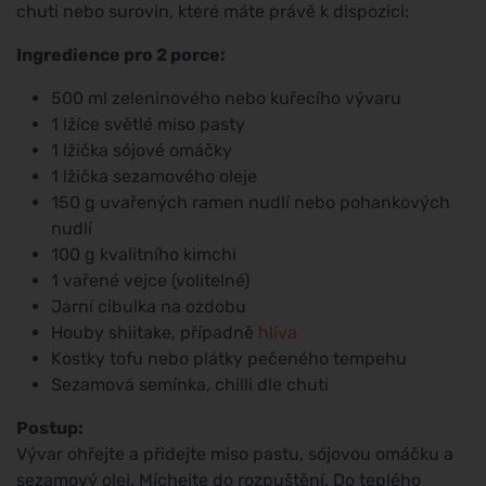
chuti nebo surovin, které máte právě k dispozici:
Ingredience pro 2 porce:
500 ml zeleninového nebo kuřecího vývaru
1 lžíce světlé miso pasty
1 lžička sójové omáčky
1 lžička sezamového oleje
150 g uvařených ramen nudlí nebo pohankových
nudlí
100 g kvalitního kimchi
1 vařené vejce (volitelné)
Jarní cibulka na ozdobu
Houby shiitake, případně
hlíva
Kostky tofu nebo plátky pečeného tempehu
Sezamová semínka, chilli dle chuti
Postup:
Vývar ohřejte a přidejte miso pastu, sójovou omáčku a
sezamový olej. Míchejte do rozpuštění. Do teplého