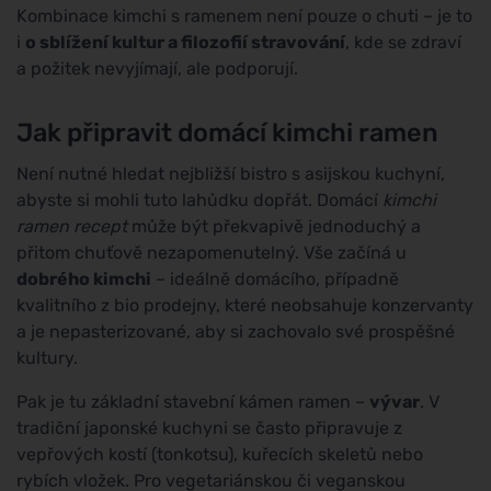
Kombinace kimchi s ramenem není pouze o chuti – je to
i
o sblížení kultur a filozofií stravování
, kde se zdraví
a požitek nevyjímají, ale podporují.
Jak připravit domácí kimchi ramen
Není nutné hledat nejbližší bistro s asijskou kuchyní,
abyste si mohli tuto lahůdku dopřát. Domácí
kimchi
ramen recept
může být překvapivě jednoduchý a
přitom chuťově nezapomenutelný. Vše začíná u
dobrého kimchi
– ideálně domácího, případně
kvalitního z bio prodejny, které neobsahuje konzervanty
a je nepasterizované, aby si zachovalo své prospěšné
kultury.
Pak je tu základní stavební kámen ramen –
vývar
. V
tradiční japonské kuchyni se často připravuje z
vepřových kostí (tonkotsu), kuřecích skeletů nebo
rybích vložek. Pro vegetariánskou či veganskou