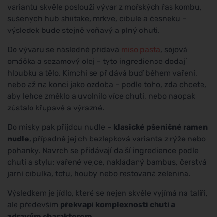
variantu skvěle poslouží vývar z mořských řas kombu,
sušených hub shiitake, mrkve, cibule a česneku –
výsledek bude stejně voňavý a plný chuti.
Do vývaru se následně přidává
miso pasta
, sójová
omáčka a sezamový olej – tyto ingredience dodají
hloubku a tělo. Kimchi se přidává buď během vaření,
nebo až na konci jako ozdoba – podle toho, zda chcete,
aby lehce změklo a uvolnilo více chuti, nebo naopak
zůstalo křupavé a výrazné.
Do misky pak přijdou nudle –
klasické pšeničné ramen
nudle
, případně jejich bezlepková varianta z rýže nebo
pohanky. Navrch se přidávají další ingredience podle
chuti a stylu: vařené vejce, nakládaný bambus, čerstvá
jarní cibulka, tofu, houby nebo restovaná zelenina.
Výsledkem je jídlo, které se nejen skvěle vyjímá na talíři,
ale především
překvapí komplexností chutí a
zdravým charakterem
.