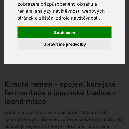
zobrazení přizpůsobeného obsahu a
reklam, analýzy návštěvnosti webových
stránek a zjištění zdroje návštěvnosti.
Souhlasím
Upravit mé předvolby
Kimchi ramen - spojení korejské
fermentace a japonské tradice v
jedné misce
Ramen. Slovo, které se v posledních letech stalo
synonymem pro hřejivou, voňavou a sytou polévku, jež
okouzluje nejen chuťové pohárky, ale i oči. A kimchi?