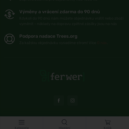
Výměny a vrácení zdarma do 90 dnů
Kdykoli do 90 dnů nám můžete objednávku vrátit nebo zboží
vyměnit - náklady na dopravu zpětné zásilky jsou na nás
Podpora nadace Trees.org
Za každou objednávku vysadíme strom! Více
O nás
.
© Topshelf s.r.o. Všechna práva vyhrazena.
Kategorie
Hledání
Košík