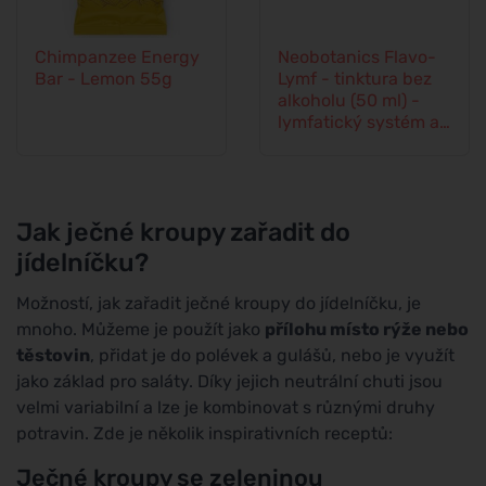
Chimpanzee Energy
Neobotanics Flavo-
Bar - Lemon 55g
Lymf - tinktura bez
alkoholu (50 ml) -
lymfatický systém a
cévní soustava
Jak ječné kroupy zařadit do
jídelníčku?
Možností, jak zařadit ječné kroupy do jídelníčku, je
mnoho. Můžeme je použít jako
přílohu místo rýže nebo
těstovin
, přidat je do polévek a gulášů, nebo je využít
jako základ pro saláty. Díky jejich neutrální chuti jsou
velmi variabilní a lze je kombinovat s různými druhy
potravin. Zde je několik inspirativních receptů:
Ječné kroupy se zeleninou