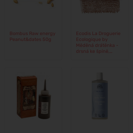
Bombus Raw energy
Ecodis La Droguerie
Peanut&dates 50g
Ecologique by
Měděná drátěnka -
drsná ke špíně,
jemná k povrchům