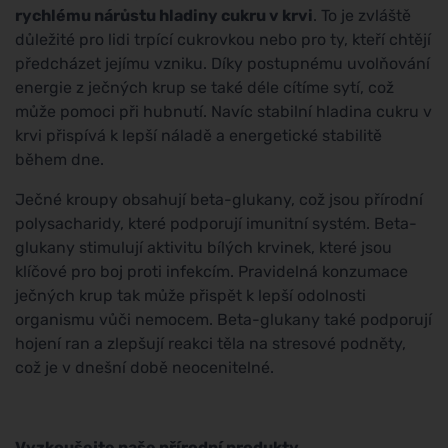
rychlému nárůstu hladiny cukru v krvi
. To je zvláště
důležité pro lidi trpící cukrovkou nebo pro ty, kteří chtějí
předcházet jejímu vzniku. Díky postupnému uvolňování
energie z ječných krup se také déle cítíme sytí, což
může pomoci při hubnutí. Navíc stabilní hladina cukru v
krvi přispívá k lepší náladě a energetické stabilitě
během dne.
Ječné kroupy obsahují beta-glukany, což jsou přírodní
polysacharidy, které podporují imunitní systém. Beta-
glukany stimulují aktivitu bílých krvinek, které jsou
klíčové pro boj proti infekcím. Pravidelná konzumace
ječných krup tak může přispět k lepší odolnosti
organismu vůči nemocem. Beta-glukany také podporují
hojení ran a zlepšují reakci těla na stresové podněty,
což je v dnešní době neocenitelné.
Vyzkoušejte naše přírodní produkty