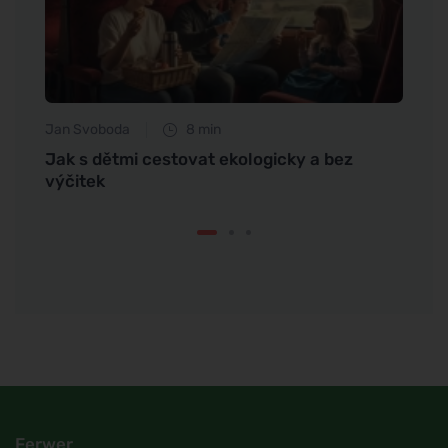
Jan Svoboda
8 min
Petr N
Jak s dětmi cestovat ekologicky a bez
Jak s
výčitek
Ferwer