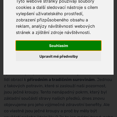
Tyto webové stránky používají soubory
cookies a další sledovací nástroje s cílem
vylepšení uživatelského prostředí,
zobrazení přizpůsobeného obsahu a
reklam, analýzy návštěvnosti webových
stránek a zjištění zdroje návštěvnosti.
Souhlasím
Upravit mé předvolby
V dnešním uspěchaném světě plném průmyslově
zpracovaných potravin a instantních jídel se stále více
lidí obrací k
přírodním a tradičním surovinám
. Jednou
z takových potravin, které si zaslouží naši pozornost,
jsou ječné kroupy. Tento nenápadný pokrm, který byl
základní součástí stravy našich předků, dnes znovu
objevujeme pro jeho výjimečné zdravotní benefity. Ale
co vlastně jsou ječné kroupy a proč by měly být