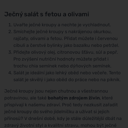
Ječný salát s fetou a olivami
Uvařte ječné kroupy a nechte je vychladnout.
Smíchejte ječné kroupy s nakrájenou okurkou,
rajčaty, olivami a fetou. Přidat můžete i červenou
cibuli a čerstvé bylinky jako bazalku nebo petržel.
Přidejte olivový olej, citronovou šťávu, sůl a pepř.
Pro zvýšení nutriční hodnoty můžete přidat i
trochu chia semínek nebo dýňových semínek.
Salát je ideální jako lehký oběd nebo večeře. Tento
salát je skvělý i jako oběd do práce nebo na piknik.
Ječné kroupy jsou nejen chutnou a všestrannou
potravinou, ale také
bohatým zdrojem živin
, které
přispívají k našemu zdraví. Proč tedy nezkusit zařadit
ječné kroupy do svého jídelníčku a užívat si jejich
přínosů? V dnešní době, kdy je stále důležitější dbát na
zdravý životní styl a kvalitní stravu, mohou být ječné