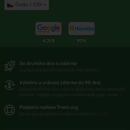
Česky / CZK
4,7/5
97%
Do druhého dne a zdarma
Doprava zdarma pro objednávky nad 1800 Kč
Výměny a vrácení zdarma do 90 dnů
Kdykoli do 90 dnů nám můžete objednávku vrátit nebo zboží
vyměnit - náklady na dopravu zpětné zásilky jsou na nás
Podpora nadace Trees.org
Za každou objednávku vysadíme strom! Více
O nás
.