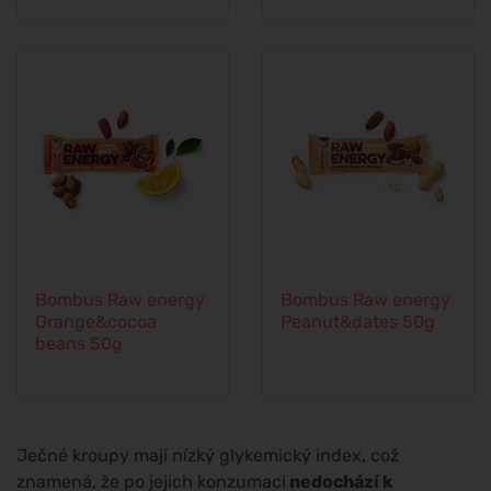
unisex
Bombus Raw energy
Bombus Raw energy
Orange&cocoa
Peanut&dates 50g
beans 50g
Ječné kroupy mají nízký glykemický index, což
znamená, že po jejich konzumaci
nedochází k