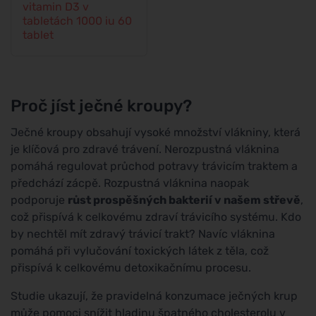
vitamin D3 v
tabletách 1000 iu 60
tablet
Proč jíst ječné kroupy?
Ječné kroupy obsahují vysoké množství vlákniny, která
je klíčová pro zdravé trávení. Nerozpustná vláknina
pomáhá regulovat průchod potravy trávicím traktem a
předchází zácpě. Rozpustná vláknina naopak
podporuje
růst prospěšných bakterií v našem střevě
,
což přispívá k celkovému zdraví trávicího systému. Kdo
by nechtěl mít zdravý trávicí trakt? Navíc vláknina
pomáhá při vylučování toxických látek z těla, což
přispívá k celkovému detoxikačnímu procesu.
Studie ukazují, že pravidelná konzumace ječných krup
může pomoci snížit hladinu špatného cholesterolu v