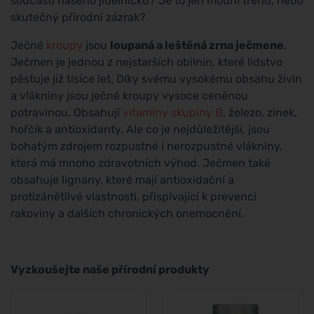
součástí našeho jídelníčku? Je to jen módní trend, nebo
skutečný přírodní zázrak?
Ječné
kroupy
jsou
loupaná a leštěná zrna ječmene
.
Ječmen je jednou z nejstarších obilnin, které lidstvo
pěstuje již tisíce let. Díky svému vysokému obsahu živin
a vlákniny jsou ječné kroupy vysoce ceněnou
potravinou. Obsahují
vitamíny skupiny B
, železo, zinek,
hořčík a antioxidanty. Ale co je nejdůležitější, jsou
bohatým zdrojem rozpustné i nerozpustné vlákniny,
která má mnoho zdravotních výhod. Ječmen také
obsahuje lignany, které mají antioxidační a
protizánětlivé vlastnosti, přispívající k prevenci
rakoviny a dalších chronických onemocnění.
Vyzkoušejte naše přírodní produkty