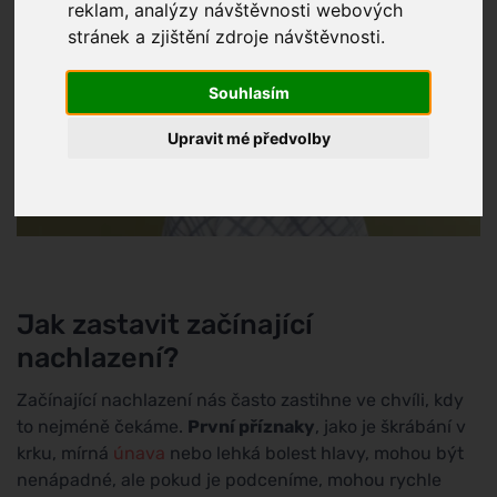
reklam, analýzy návštěvnosti webových
stránek a zjištění zdroje návštěvnosti.
Souhlasím
Upravit mé předvolby
Jak zastavit začínající
nachlazení?
Začínající nachlazení nás často zastihne ve chvíli, kdy
to nejméně čekáme.
První příznaky
, jako je škrábání v
krku, mírná
únava
nebo lehká bolest hlavy, mohou být
nenápadné, ale pokud je podceníme, mohou rychle