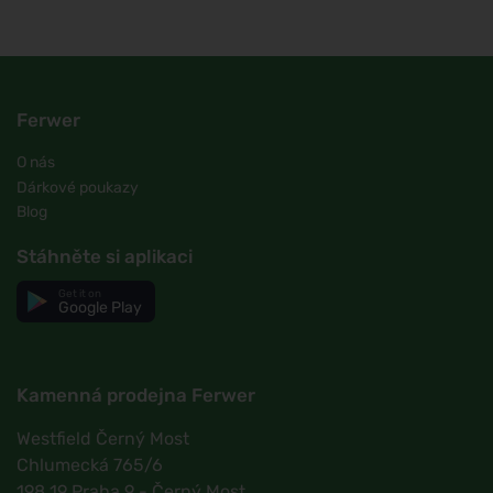
Ferwer
O nás
Dárkové poukazy
Blog
Stáhněte si aplikaci
Get it on
Google Play
Kamenná prodejna Ferwer
Westfield Černý Most
Chlumecká 765/6
198 19 Praha 9 - Černý Most