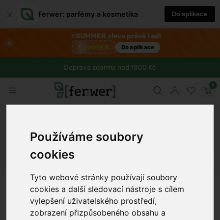
×
Ferwer: parfémy a kosmetika
Do aplikace
⚡
SUMMER sleva právě teď!
×
SUMMER
Do aplikace
Doprava zdarma nad 1800 Kč
0
Ferwer
Blog
Zdraví
Účinné rady na zastavení
začínajícího nachlazení
Používáme soubory
cookies
Dámské parfémy
Pánské parfémy
Unisex parfémy
Tyto webové stránky používají soubory
Martina Domanská
6 min
23.1.2025
cookies a další sledovací nástroje s cílem
vylepšení uživatelského prostředí,
zobrazení přizpůsobeného obsahu a