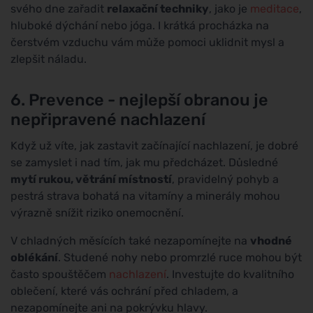
svého dne zařadit
relaxační techniky
, jako je
meditace
,
hluboké dýchání nebo jóga. I krátká procházka na
čerstvém vzduchu vám může pomoci uklidnit mysl a
zlepšit náladu.
6. Prevence - nejlepší obranou je
nepřipravené nachlazení
Když už víte, jak zastavit začínající nachlazení, je dobré
se zamyslet i nad tím, jak mu předcházet. Důsledné
mytí rukou, větrání místností
, pravidelný pohyb a
pestrá strava bohatá na vitamíny a minerály mohou
výrazně snížit riziko onemocnění.
V chladných měsících také nezapomínejte na
vhodné
oblékání
. Studené nohy nebo promrzlé ruce mohou být
často spouštěčem
nachlazení
. Investujte do kvalitního
oblečení, které vás ochrání před chladem, a
nezapomínejte ani na pokrývku hlavy.