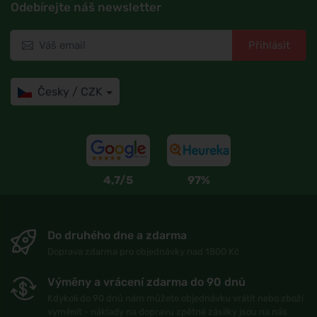
Odebírejte náš newsletter
Přihlásit
Česky / CZK
4,7/5
97%
Do druhého dne a zdarma
Doprava zdarma pro objednávky nad 1800 Kč
Výměny a vrácení zdarma do 90 dnů
Kdykoli do 90 dnů nám můžete objednávku vrátit nebo zboží
vyměnit - náklady na dopravu zpětné zásilky jsou na nás