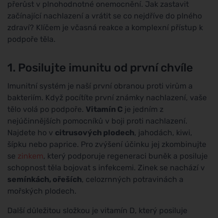
přerůst v plnohodnotné onemocnění. Jak zastavit
začínající nachlazení a vrátit se co nejdříve do plného
zdraví? Klíčem je včasná reakce a komplexní přístup k
podpoře těla.
1. Posilujte imunitu od první chvíle
Imunitní systém je naší první obranou proti virům a
bakteriím. Když pocítíte první známky nachlazení, vaše
tělo volá po podpoře.
Vitamín C
je jedním z
nejúčinnějších pomocníků v boji proti nachlazení.
Najdete ho v
citrusových plodech
, jahodách, kiwi,
šípku nebo paprice. Pro zvýšení účinku jej zkombinujte
se
zinkem
, který podporuje regeneraci buněk a posiluje
schopnost těla bojovat s infekcemi. Zinek se nachází v
semínkách, ořeších
, celozrnných potravinách a
mořských plodech.
Další důležitou složkou je vitamín D, který posiluje