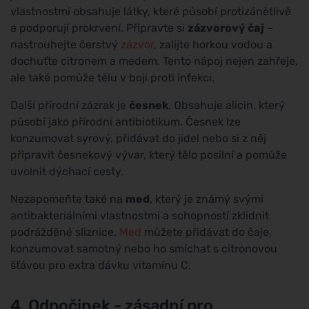
vlastnostmi obsahuje látky, které působí protizánětlivě
a podporují prokrvení. Připravte si
zázvorový čaj
–
nastrouhejte čerstvý
zázvor
, zalijte horkou vodou a
dochuťte citronem a medem. Tento nápoj nejen zahřeje,
ale také pomůže tělu v boji proti infekci.
Další přírodní zázrak je
česnek
. Obsahuje alicin, který
působí jako přírodní antibiotikum. Česnek lze
konzumovat syrový, přidávat do jídel nebo si z něj
připravit česnekový vývar, který tělo posilní a pomůže
uvolnit dýchací cesty.
Nezapomeňte také na
med
, který je známý svými
antibakteriálními vlastnostmi a schopností zklidnit
podrážděné sliznice.
Med
můžete přidávat do čaje,
konzumovat samotný nebo ho smíchat s citronovou
šťávou pro extra dávku vitamínu C.
4. Odpočinek - zásadní pro