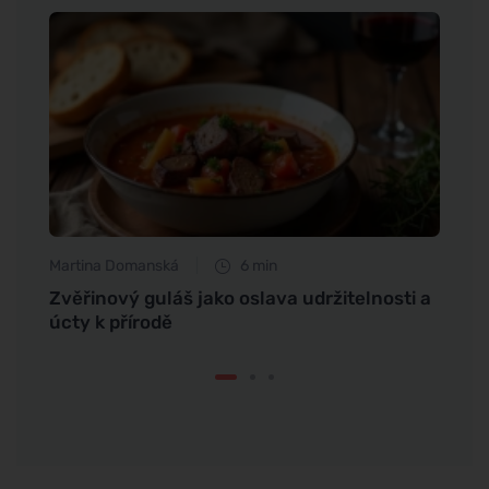
Martina Domanská
6 min
Eva No
Zvěřinový guláš jako oslava udržitelnosti a
Jak z
úcty k přírodě