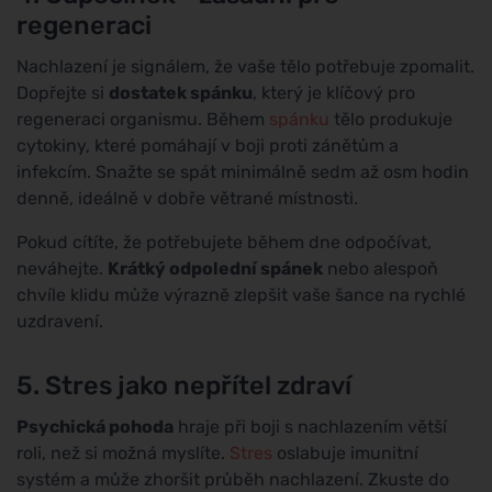
regeneraci
Nachlazení je signálem, že vaše tělo potřebuje zpomalit.
Dopřejte si
dostatek spánku
, který je klíčový pro
regeneraci organismu. Během
spánku
tělo produkuje
cytokiny, které pomáhají v boji proti zánětům a
infekcím. Snažte se spát minimálně sedm až osm hodin
denně, ideálně v dobře větrané místnosti.
Pokud cítíte, že potřebujete během dne odpočívat,
neváhejte.
Krátký odpolední spánek
nebo alespoň
chvíle klidu může výrazně zlepšit vaše šance na rychlé
uzdravení.
5. Stres jako nepřítel zdraví
Psychická pohoda
hraje při boji s nachlazením větší
roli, než si možná myslíte.
Stres
oslabuje imunitní
systém a může zhoršit průběh nachlazení. Zkuste do