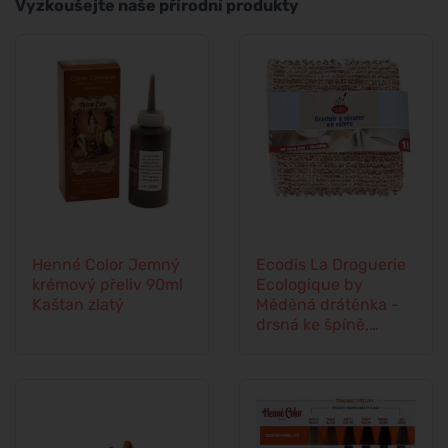
Vyzkoušejte naše přírodní produkty
Henné Color Jemný
Ecodis La Droguerie
krémový přeliv 90ml
Ecologique by
Kaštan zlatý
Měděná drátěnka -
drsná ke špíně,
jemná k povrchům