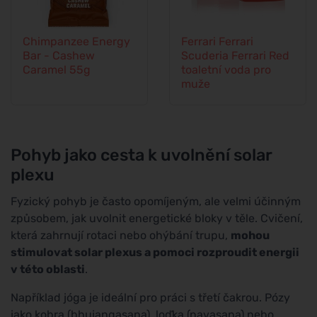
Chimpanzee Energy
Ferrari Ferrari
Bar - Cashew
Scuderia Ferrari Red
Caramel 55g
toaletní voda pro
muže
Pohyb jako cesta k uvolnění solar
plexu
Fyzický pohyb je často opomíjeným, ale velmi účinným
způsobem, jak uvolnit energetické bloky v těle. Cvičení,
která zahrnují rotaci nebo ohýbání trupu,
mohou
stimulovat solar plexus a pomoci rozproudit energii
v této oblasti
.
Například jóga je ideální pro práci s třetí čakrou. Pózy
jako kobra (bhujangasana), loďka (navasana) nebo