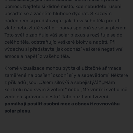
pomoci. Najděte si klidné místo, kde nebudete rušeni,
posaďte se a začněte hluboce dýchat. S každým
nádechem si představujte, jak do vašeho těla proudí
zlaté nebo žluté světlo – barva spojená se solar plexem.
Toto světlo zaplňuje váš solar plexus a rozšiřuje se do
celého těla, odstraňujíc veškeré bloky a napětí. Při
výdechu si představte, jak odchází veškeré negativní
emoce a napětí z vašeho těla.
Kromě vizualizace mohou být také užitečné afirmace
zaměřené na posílení osobní síly a sebevědomí. Některé
z příkladů jsou: „Jsem silný/á a sebejistý/á," „Mám
kontrolu nad svým životem," nebo „Mé vnitřní světlo mě
vede na správnou cestu." Tato pozitivní tvrzení
pomáhají posílit osobní moc a obnovit rovnováhu
solar plexu
.