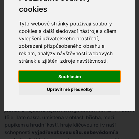
cookies
Tyto webové stránky používají soubory
cookies a další sledovací nástroje s cílem
vylepšení uživatelského prostředí,
zobrazení přizpůsobeného obsahu a
reklam, analýzy návštěvnosti webových
stránek a zjištění zdroje návštěvnosti.
Souhlasím
Jak uvolnit solar plexus
Upravit mé předvolby
Solar plexus, často označovaný jako třetí čakra, je
jedním z nejdůležitějších energetických center v našem
těle. Tato čakra, umístěná v oblasti břicha, mezi
pupíkem a hrudní kostí, hraje klíčovou roli v naší
schopnosti
vyjadřovat svou sílu, sebevědomí a