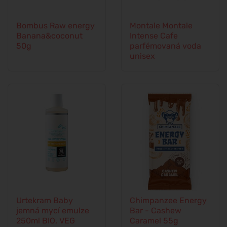
Bombus Raw energy
Montale Montale
Banana&coconut
Intense Cafe
50g
parfémovaná voda
unisex
Urtekram Baby
Chimpanzee Energy
jemná mycí emulze
Bar - Cashew
250ml BIO, VEG
Caramel 55g