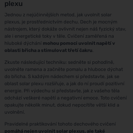
plexu
Jednou z nejúčinnějších metod, jak uvolnit solar
plexus, je prostřednictvím dechu. Dech je mocným
nástrojem, který dokáže ovlivnit nejen náš fyzický stav,
ale i energetické toky v těle. Cvičení zaměřená na
hluboké dýchání
mohou pomoci uvolnit napětí v
oblasti břicha a stimulovat třetí čakru
.
Zkuste následující techniku: sedněte si pohodlně,
uvolněte ramena a začněte pomalu a hluboce dýchat
do břicha. S každým nádechem si představte, jak se
oblast solar plexu rozšiřuje, a jak do ní proudí pozitivní
energie. Při výdechu si představte, jak z vašeho těla
odchází veškeré napětí a negativní emoce. Toto cvičení
opakujte několik minut, dokud nepocítíte větší klid a
uvolnění.
Pravidelné praktikování tohoto dechového cvičení
pomáhá nejen uvolnit solar plexus, ale také