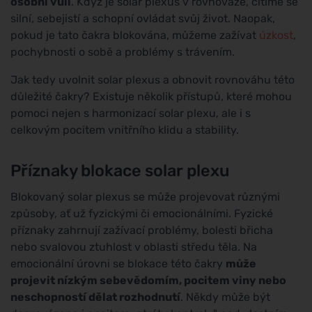
osobní vůli
. Když je solar plexus v rovnováze, cítíme se
silní, sebejistí a schopní ovládat svůj život. Naopak,
pokud je tato čakra blokována, můžeme zažívat
úzkost
,
pochybnosti o sobě a problémy s trávením.
Jak tedy uvolnit solar plexus a obnovit rovnováhu této
důležité čakry? Existuje několik přístupů, které mohou
pomoci nejen s harmonizací solar plexu, ale i s
celkovým pocitem vnitřního klidu a stability.
Příznaky blokace solar plexu
Blokovaný solar plexus se může projevovat různými
způsoby, ať už fyzickými či emocionálními. Fyzické
příznaky zahrnují zažívací problémy, bolesti břicha
nebo svalovou ztuhlost v oblasti středu těla. Na
emocionální úrovni se blokace této čakry
může
projevit nízkým sebevědomím, pocitem viny nebo
neschopností dělat rozhodnutí
. Někdy může být