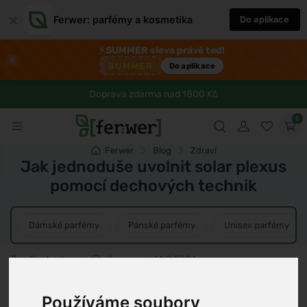
×
Ferwer: parfémy a kosmetika
Do aplikace
⚡
SUMMER sleva právě teď!
×
SUMMER
Do aplikace
Doprava zdarma nad 1800 Kč
0
Ferwer
Blog
Zdraví
Jak jednoduše uvolnit solar plexus
pomocí dechových technik
Dámské parfémy
Pánské parfémy
Unisex parfémy
Jan Svoboda
8 min
14.9.2024
Používáme soubory