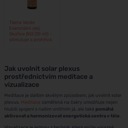
Tierra Verde
Esenciální olej
Skořice BIO (10 ml) -
stimuluje a prohřívá
Jak uvolnit solar plexus
prostřednictvím meditace a
vizualizace
Meditace je dalším skvělým způsobem, jak uvolnit solar
plexus.
Meditace
zaměřená na čakry umožňuje nejen
hlubší spojení s naším vnitřním já, ale také
pomáhá
aktivovat a harmonizovat energetická centra v těle
.
Vizualizace je jednou z technik, která může výrazně