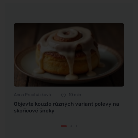
Anna Procházková
10 min
Tomáš
e
Objevte kouzlo různých variant polevy na
Proč s
skořicové šneky
připr