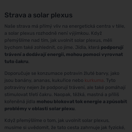
Strava a solar plexus
Naše strava má přímý vliv na energetická centra v těle,
a solar plexus rozhodně není výjimkou. Když
přemýšlíme nad tím, jak uvolnit solar plexus, měli
bychom také zohlednit, co jíme. Jídla, která
podporují
trávení a dodávají energii, mohou pomoci vyrovnat
tuto čakru
.
Doporučuje se konzumace potravin žluté barvy, jako
jsou banány, ananas, kukuřice nebo
kurkuma
. Tyto
potraviny nejen že podporují trávení, ale také pomáhají
stimulovat třetí čakru. Naopak, těžká, mastná a příliš
kořeněná jídla
mohou blokovat tok energie a způsobit
problémy v oblasti solar plexu
.
Když přemýšlíme o tom, jak uvolnit solar plexus,
musíme si uvědomit, že tato cesta zahrnuje jak fyzické,