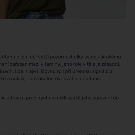
 přitahuje čím dál větší pozornost díky svému širokému
ení zařazen mezi vitaminy, jeho role v těle je zásadní.
ch, kde hraje klíčovou roli při přenosu signálů a
tuků a cukrů, hormonální rovnováha a podpora
naše zdraví a proč bychom měli zvážit jeho zařazení do