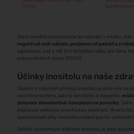
zatahovací Green Life - 60 l
Armani Empo
(10 ks)
parfémovaná
Jeho největší koncentrace se nachází v mozku, kde 
regulovat naši náladu, podporovat paměť a zvládá
signalizaci, což z něj činí důležitou látku pro ženy tr
polycystických ovarií (PCOS).
Účinky inositolu na naše zdra
Jedním z hlavních přínosů inositolu je jeho vliv na
neurotransmitery, jako je serotonin a dopamin,
může
dokonce obsedantně-kompulzivní poruchy
. Jeho
zlepšovat celkovou psychickou odolnost. Mnoho lidí
zaznamenalo díky inositolu snížení pocitu vyčerpání
Dalším významným efektem inositolu je jeho působen