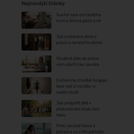
Nejnovější články
Suché ruce od častého
mytí a účinná péče o ně
Jak zvládnout stres z
práce a nenést ho domů
Studená jídla do práce
vám ušetří čas i peníze
Cvičení na chodbě funguje
lépe než si myslíte i v
malém bytě
Jak podpořit dítě v
překonávání studu bez
tlaku
Proč nás bolí hlava z
počasí a co s tím pomůže