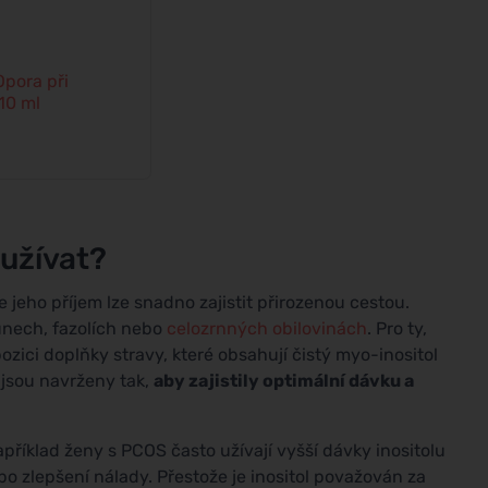
 Opora při
10 ml
 užívat?
e jeho příjem lze snadno zajistit přirozenou cestou.
unech, fazolích nebo
celozrnných obilovinách
. Pro ty,
pozici doplňky stravy, které obsahují čistý myo-inositol
 jsou navrženy tak,
aby zajistily optimální dávku a
příklad ženy s PCOS často užívají vyšší dávky inositolu
ebo zlepšení nálady. Přestože je inositol považován za