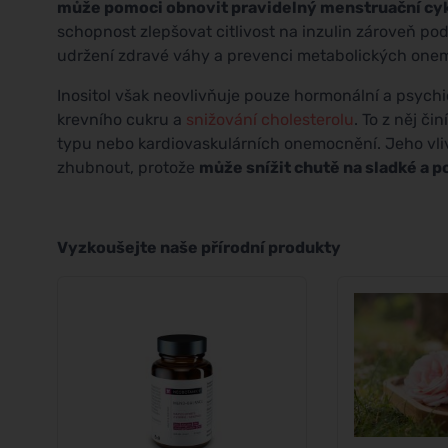
může pomoci obnovit pravidelný menstruační cyklus
schopnost zlepšovat citlivost na inzulin zároveň po
udržení zdravé váhy a prevenci metabolických one
Inositol však neovlivňuje pouze hormonální a psychic
krevního cukru a
snižování cholesterolu
. To z něj č
typu nebo kardiovaskulárních onemocnění. Jeho vliv 
zhubnout, protože
může snížit chutě na sladké a p
Vyzkoušejte naše přírodní produkty