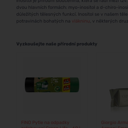
Inositol je přírodní sloučenina, která se řadí mezi tzv
dvou hlavních formách: myo-inositol a d-chiro-inosi
důležitých tělesných funkcí. Inositol se v našem těl
potravinách bohatých na
vlákninu
, v některých dru
Vyzkoušejte naše přírodní produkty
FINO Pytle na odpadky
Giorgio Arma