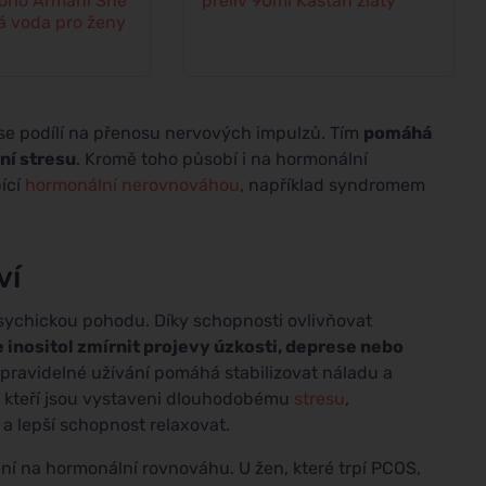
rio Armani She
přeliv 90ml Kaštan zlatý
 voda pro ženy
se podílí na přenosu nervových impulzů. Tím
pomáhá
ní stresu
. Kromě toho působí i na hormonální
pící
hormonální nerovnováhou
, například syndromem
ví
 psychickou pohodu. Díky schopnosti ovlivňovat
 inositol zmírnit projevy úzkosti, deprese nebo
 pravidelné užívání pomáhá stabilizovat náladu a
, kteří jsou vystaveni dlouhodobému
stresu
,
 a lepší schopnost relaxovat.
í na hormonální rovnováhu. U žen, které trpí PCOS,