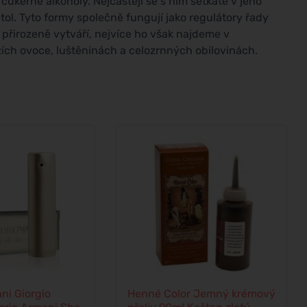
. cukerné alkoholy. Nejčastěji se s ním setkáte v jeho
tol. Tyto formy společně fungují jako regulátory řady
e přirozeně vytváří, nejvíce ho však najdeme v
zích ovoce, luštěninách a celozrnných obilovinách.
ni Giorgio
Henné Color Jemný krémový