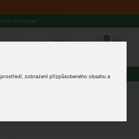
 do 90 dnů zdarma
0
Přihlásit se
Košík
Můj účet
Ferwer Club
Prodejna v Praze
Kontakty
Domácnost
Dárky
Obuv / oblečení
o prostředí, zobrazení přizpůsobeného obsahu a