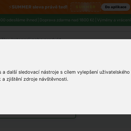
⚡
SUMMER sleva právě teď!
SUMMER
Do aplikace
00 odesíláme ihned |
Doprava zdarma nad 1800 Kč
| Výměny a vrácení
Tělo a hygiena
Děti
Muži
Zdraví
a další sledovací nástroje s cílem vylepšení uživatelskéh
a zjištění zdroje návštěvnosti.
o zdravý životní styl
arfémy
Vůně do bytu a auta