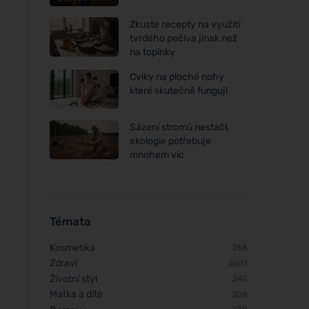
Zkuste recepty na využití
tvrdého pečiva jinak než
na topinky
Cviky na ploché nohy
které skutečně fungují
Sázení stromů nestačí,
ekologie potřebuje
mnohem víc
Témata
Kosmetika
268
Zdraví
2607
Životní styl
240
Matka a dítě
Henné Color Prášková barva
Henné Color Jemný
208