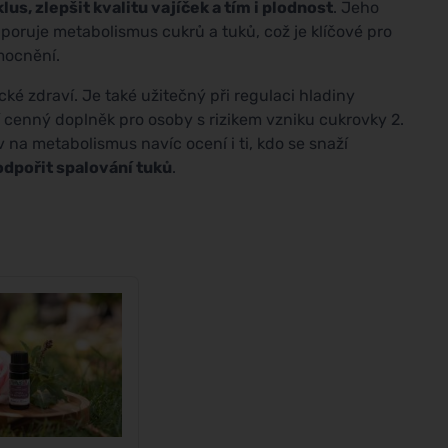
, zlepšit kvalitu vajíček a tím i plodnost
. Jeho
dporuje metabolismus cukrů a tuků, což je klíčové pro
mocnění.
ké zdraví. Je také užitečný při regulaci hladiny
iní cenný doplněk pro osoby s rizikem vzniku cukrovky 2.
na metabolismus navíc ocení i ti, kdo se snaží
odpořit spalování tuků
.