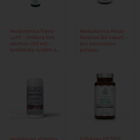
Neobotanics Flavo-
Neobotanics Mood-
Lymf - tinktura bez
Balance (60 kapslí) -
alkoholu (50 ml) -
pro psychickou
lymfatický systém a
pohodu
cévní soustava
Vegetology Vitaminy
Cytoplan METHYL