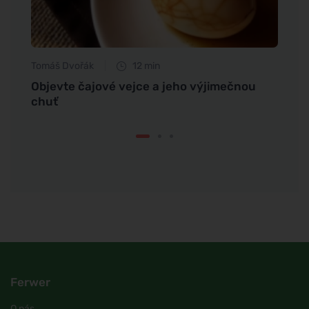
Tomáš Dvořák
12 min
Eva No
ny
Objevte čajové vejce a jeho výjimečnou
Jak s
chuť
drožd
Ferwer
O nás