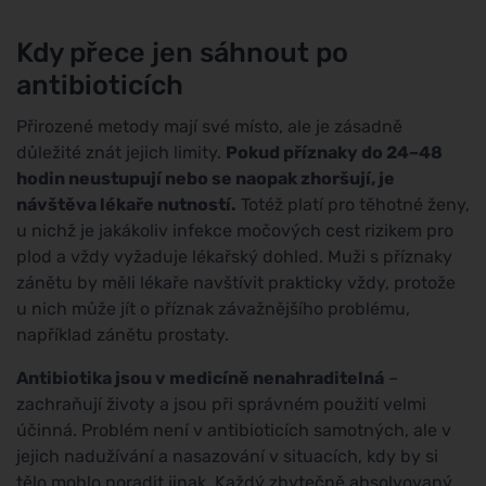
Kdy přece jen sáhnout po
antibioticích
Přirozené metody mají své místo, ale je zásadně
důležité znát jejich limity.
Pokud příznaky do 24–48
hodin neustupují nebo se naopak zhoršují, je
návštěva lékaře nutností.
Totéž platí pro těhotné ženy,
u nichž je jakákoliv infekce močových cest rizikem pro
plod a vždy vyžaduje lékařský dohled. Muži s příznaky
zánětu by měli lékaře navštívit prakticky vždy, protože
u nich může jít o příznak závažnějšího problému,
například zánětu prostaty.
Antibiotika jsou v medicíně nenahraditelná
–
zachraňují životy a jsou při správném použití velmi
účinná. Problém není v antibioticích samotných, ale v
jejich nadužívání a nasazování v situacích, kdy by si
tělo mohlo poradit jinak. Každý zbytečně absolvovaný