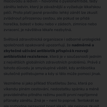
močovodů a ledvin – hovoříme o pyelonefritidě, tedy
zánětu ledvin, který je závažnější a vyžaduje lékařskou
péči. Proto platí jasné pravidlo: lehký zánět lze zkusit
zvládnout přirozenou cestou, ale pokud se přidá
horečka, bolest v boku nebo v zádech, zimnice nebo
zvracení, je návštěva lékaře nezbytná.
Světová zdravotnická organizace i odborné urologické
společnosti opakovaně upozorňují, že
nadměrné a
zbytečné užívání antibiotik přispívá k rozvoji
antibiotické rezistence
, která je v současnosti jedním
z největších globálních zdravotních problémů. Právě z
tohoto důvodu je smysluplné vědět, kdy antibiotika
skutečně potřebujeme a kdy si tělo může pomoci jinak.
Vezměme si jako příklad třicetiletou ženu, která po
víkendu plném cestování, nedostatku spánku a méně
pravidelného pitného režimu pocítí první nepříjemné
příznaky zánětu. Zná je – není to poprvé. Tentokrát se
ale rozhodne nezavolat hned lékaři, ale nejprve zkusit