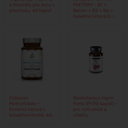
a minerály pro ženy v
FAKTORY - B1 +
přechodu, 60 kapslí
Betain + B2 + B6 +
Kyselina listová (L-
Methylfolát) +
Vitamín B12 a Zinek,
60 kapslí
Cytoplan
Neobotanics Vigrin
Methylfolate –
Forte X9 (90 kapslí) -
Kyselina listová v
pro vytrvalost a
bioaktivní formě, 60
vitalitu
kapslí