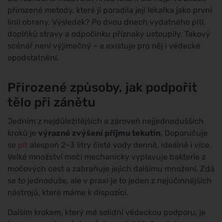
přirozené metody, které jí poradila její lékařka jako první
linii obrany. Výsledek? Po dvou dnech vydatného pití,
doplňků stravy a odpočinku příznaky ustoupily. Takový
scénář není výjimečný – a existuje pro něj i vědecké
opodstatnění.
Přirozené způsoby, jak podpořit
tělo při zánětu
Jedním z nejdůležitějších a zároveň nejjednodušších
kroků je
výrazné zvýšení příjmu tekutin
. Doporučuje
se
pít
alespoň 2–3 litry čisté vody denně, ideálně i více.
Velké množství moči mechanicky vyplavuje bakterie z
močových cest a zabraňuje jejich dalšímu množení. Zdá
se to jednoduše, ale v praxi je to jeden z nejúčinnějších
nástrojů, které máme k dispozici.
Dalším krokem, který má solidní vědeckou podporu, je