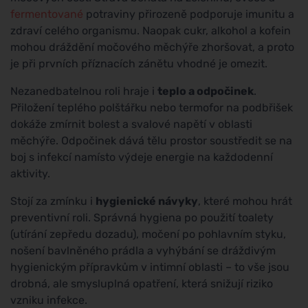
fermentované
potraviny přirozeně podporuje imunitu a
zdraví celého organismu. Naopak cukr, alkohol a kofein
mohou dráždění močového měchýře zhoršovat, a proto
je při prvních příznacích zánětu vhodné je omezit.
Nezanedbatelnou roli hraje i
teplo a odpočinek
.
Přiložení teplého polštářku nebo termofor na podbřišek
dokáže zmírnit bolest a svalové napětí v oblasti
měchýře. Odpočinek dává tělu prostor soustředit se na
boj s infekcí namísto výdeje energie na každodenní
aktivity.
Stojí za zmínku i
hygienické návyky
, které mohou hrát
preventivní roli. Správná hygiena po použití toalety
(utírání zepředu dozadu), močení po pohlavním styku,
nošení bavlněného prádla a vyhýbání se dráždivým
hygienickým přípravkům v intimní oblasti – to vše jsou
drobná, ale smysluplná opatření, která snižují riziko
vzniku infekce.