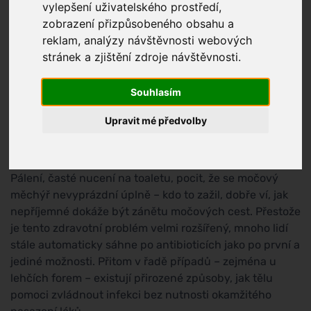
vylepšení uživatelského prostředí,
zobrazení přizpůsobeného obsahu a
reklam, analýzy návštěvnosti webových
stránek a zjištění zdroje návštěvnosti.
Souhlasím
Upravit mé předvolby
Pálení, časté nucení na toaletu, pocit, že se močový
měchýř nevyprázdní úplně – kdo to zažil, dobře ví, jak
nepříjemné dokáže být zánětu močových cest. Přestože
je tento zdravotní problém velmi rozšířený, mnoho lidí
stále automaticky sáhne po antibioticích jako po první a
jediné možnosti. Přitom v řadě případů – zejména u
lehčích forem – existují přirozené způsoby, jak tělu
pomoci zvládnout infekci bez nutnosti okamžitého