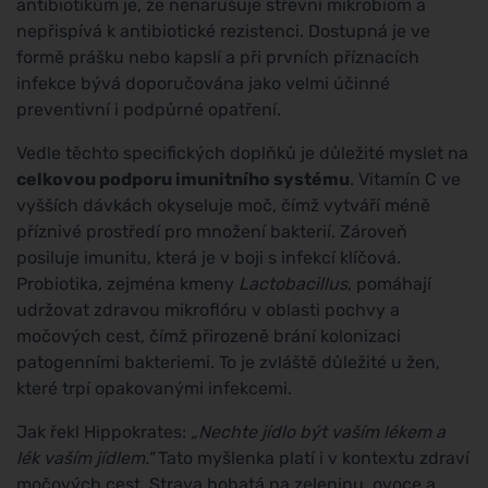
antibiotikům je, že nenarušuje střevní mikrobiom a
nepřispívá k antibiotické rezistenci. Dostupná je ve
formě prášku nebo kapslí a při prvních příznacích
infekce bývá doporučována jako velmi účinné
preventivní i podpůrné opatření.
Vedle těchto specifických doplňků je důležité myslet na
celkovou podporu imunitního systému
. Vitamín C ve
vyšších dávkách okyseluje moč, čímž vytváří méně
příznivé prostředí pro množení bakterií. Zároveň
posiluje imunitu, která je v boji s infekcí klíčová.
Probiotika, zejména kmeny
Lactobacillus
, pomáhají
udržovat zdravou mikroflóru v oblasti pochvy a
močových cest, čímž přirozeně brání kolonizaci
patogenními bakteriemi. To je zvláště důležité u žen,
které trpí opakovanými infekcemi.
Jak řekl Hippokrates:
„Nechte jídlo být vaším lékem a
lék vaším jídlem."
Tato myšlenka platí i v kontextu zdraví
močových cest. Strava bohatá na zeleninu, ovoce a