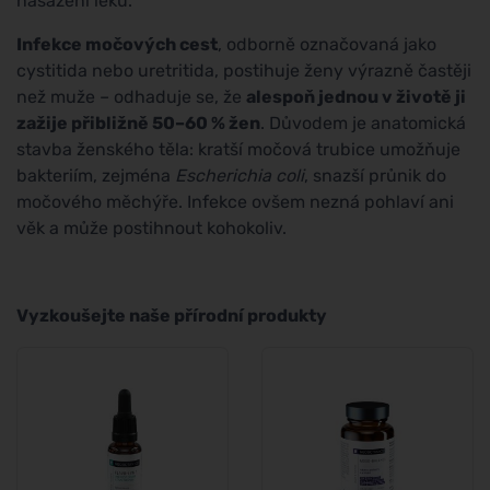
nasazení léků.
Infekce močových cest
, odborně označovaná jako
cystitida nebo uretritida, postihuje ženy výrazně častěji
než muže – odhaduje se, že
alespoň jednou v životě ji
zažije přibližně 50–60 % žen
. Důvodem je anatomická
stavba ženského těla: kratší močová trubice umožňuje
bakteriím, zejména
Escherichia coli
, snazší průnik do
močového měchýře. Infekce ovšem nezná pohlaví ani
věk a může postihnout kohokoliv.
Vyzkoušejte naše přírodní produkty