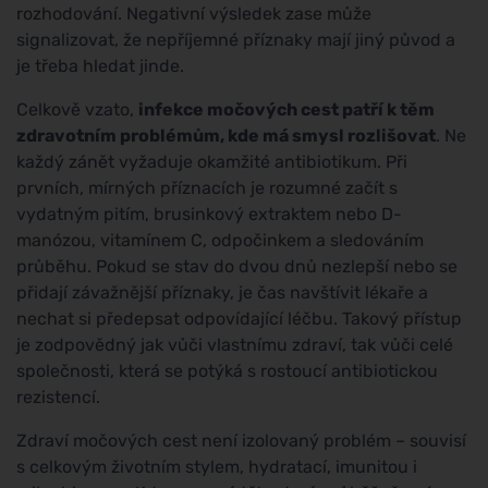
rozhodování. Negativní výsledek zase může
signalizovat, že nepříjemné příznaky mají jiný původ a
je třeba hledat jinde.
Celkově vzato,
infekce močových cest patří k těm
zdravotním problémům, kde má smysl rozlišovat
. Ne
každý zánět vyžaduje okamžité antibiotikum. Při
prvních, mírných příznacích je rozumné začít s
vydatným pitím, brusinkový extraktem nebo D-
manózou, vitamínem C, odpočinkem a sledováním
průběhu. Pokud se stav do dvou dnů nezlepší nebo se
přidají závažnější příznaky, je čas navštívit lékaře a
nechat si předepsat odpovídající léčbu. Takový přístup
je zodpovědný jak vůči vlastnímu zdraví, tak vůči celé
společnosti, která se potýká s rostoucí antibiotickou
rezistencí.
Zdraví močových cest není izolovaný problém – souvisí
s celkovým životním stylem, hydratací, imunitou i