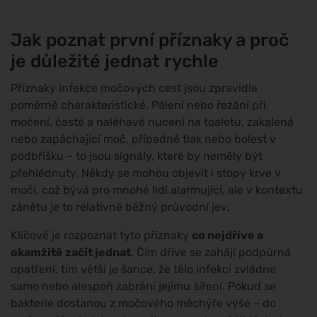
Jak poznat první příznaky a proč
je důležité jednat rychle
Příznaky infekce močových cest jsou zpravidla
poměrně charakteristické. Pálení nebo řezání při
močení, časté a naléhavé nucení na toaletu, zakalená
nebo zapáchající moč, případně tlak nebo bolest v
podbřišku – to jsou signály, které by neměly být
přehlédnuty. Někdy se mohou objevit i stopy krve v
moči, což bývá pro mnohé lidi alarmující, ale v kontextu
zánětu je to relativně běžný průvodní jev.
Klíčové je rozpoznat tyto příznaky
co nejdříve a
okamžitě začít jednat
. Čím dříve se zahájí podpůrná
opatření, tím větší je šance, že tělo infekci zvládne
samo nebo alespoň zabrání jejímu šíření. Pokud se
bakterie dostanou z močového měchýře výše – do