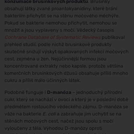
konzumace brusinkových produktů
. Brusinky
obsahují látky zvané proantokyanidiny, které brání
bakteriím přichytit se na stěnu močového měchýře.
Pokud se bakterie nemohou přichytit, nemohou se
množit a jsou vyplaveny s močí. Vědecký časopis
Cochrane Database of Systematic Reviews
publikoval
přehled studií, podle nichž brusinkové produkty
skutečně snižují výskyt opakovaných infekcí močových
cest, zejména u žen. Nejúčinnější formou jsou
koncentrované extrakty nebo kapsle, protože většina
komerčních brusinkových džusů obsahuje příliš mnoho
cukru a příliš málo účinných látek.
Podobně funguje i
D-manóza
– jednoduchý přírodní
cukr, který se nachází v ovoci a který je v poslední době
předmětem rostoucího vědeckého zájmu. D-manóza se
váže na bakterie
E. coli
a zabraňuje jim uchytit se na
stěnách močových cest, načež jsou spolu s močí
vyloučeny z těla. Výhodou D-manózy oproti