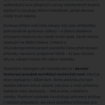
antibiotický kurz přispívá k rozvoji rezistentních kmenů
bakterií a narušuje střevní mikrobiom, jehož obnova
může trvat měsíce.
Existuje přitom celá řada situací, kdy jsou antibiotika
jednoznačně správnou volbou – a žádný zastánce
přirozené medicíny by neměl tvrdit opak. Zánět ledvin,
opakující se těžké infekce, infekce u
imunokompromitovaných pacientů nebo přetrvávající
příznaky navzdory podpůrné léčbě – to jsou situace,
kdy by váhání mohlo mít vážné následky.
Důležitým nástrojem při rozhodování je i
domácí
testovací proužek na infekci močových cest
, který je
dnes dostupný v lékárnách. Tento jednoduchý test
dokáže během minut ukázat, zda jsou v moči přítomny
bakterie nebo leukocyty – bílé krvinky svědčící o
zánětu. Pozitivní výsledek nevylučuje přirozený přístup
v lehčích případech, ale dává důležitou informaci pro