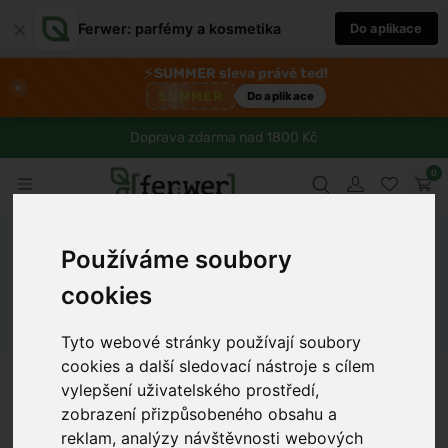
×
Ferwer: parfémy a kosmetika
Do aplikace
⚡
SUMMER sleva právě teď!
×
SUMMER
Do aplikace
Doprava zdarma nad 1800 Kč
0
Ferwer
Blog
Zdraví
Jak na čerstvou a lahodnou domácí
Používáme soubory
mozzarellu
cookies
Dámské parfémy
Pánské parfémy
Unisex parfémy
Tyto webové stránky používají soubory
cookies a další sledovací nástroje s cílem
Anna Procházková
6 min
28.12.2024
vylepšení uživatelského prostředí,
zobrazení přizpůsobeného obsahu a
reklam, analýzy návštěvnosti webových