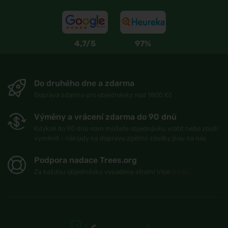
4,7/5
97%
Do druhého dne a zdarma
Doprava zdarma pro objednávky nad 1800 Kč
Výměny a vrácení zdarma do 90 dnů
Kdykoli do 90 dnů nám můžete objednávku vrátit nebo zboží
vyměnit - náklady na dopravu zpětné zásilky jsou na nás
Podpora nadace Trees.org
Za každou objednávku vysadíme strom! Více
O nás
.