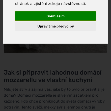
stránek a zjištění zdroje návštěvnosti.
Souhlasím
Upravit mé předvolby
Jak si připravit lahodnou domácí
mozzarellu ve vlastní kuchyni
Milujete sýry a zajímá vás, jaké by to bylo připravit si je
doma? Domácí mozzarella je skvělým začátkem pro
každého, kdo chce proniknout do světa domácí výroby
potravin. Tento svěží, měkký sýr s jemnou chutí je