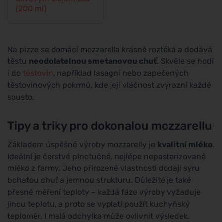
(200 ml)
Na pizze se domácí mozzarella krásně roztéká a dodává
těstu
neodolatelnou smetanovou chuť
. Skvěle se hodí
i do
těstovin
, například lasagní nebo zapečených
těstovinových pokrmů, kde její vláčnost zvýrazní každé
sousto.
Tipy a triky pro dokonalou mozzarellu
Základem úspěšné výroby mozzarelly je
kvalitní mléko
.
Ideální je čerstvé plnotučné, nejlépe nepasterizované
mléko z farmy. Jeho přirozené vlastnosti dodají sýru
bohatou chuť a jemnou strukturu. Důležité je také
přesné měření teploty – každá fáze výroby vyžaduje
jinou teplotu, a proto se vyplatí použít kuchyňský
teploměr. I malá odchylka může ovlivnit výsledek.