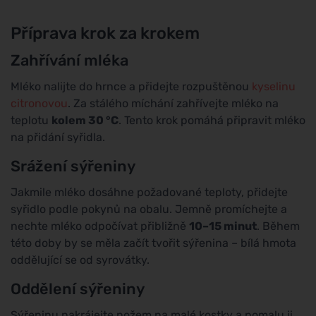
Příprava krok za krokem
Zahřívání mléka
Mléko nalijte do hrnce a přidejte rozpuštěnou
kyselinu
citronovou
. Za stálého míchání zahřívejte mléko na
teplotu
kolem 30 °C
. Tento krok pomáhá připravit mléko
na přidání syřidla.
Srážení sýřeniny
Jakmile mléko dosáhne požadované teploty, přidejte
syřidlo podle pokynů na obalu. Jemně promíchejte a
nechte mléko odpočívat přibližně
10–15 minut
. Během
této doby by se měla začít tvořit sýřenina – bílá hmota
oddělující se od syrovátky.
Oddělení sýřeniny
Sýřeninu nakrájejte nožem na malé kostky a pomalu ji