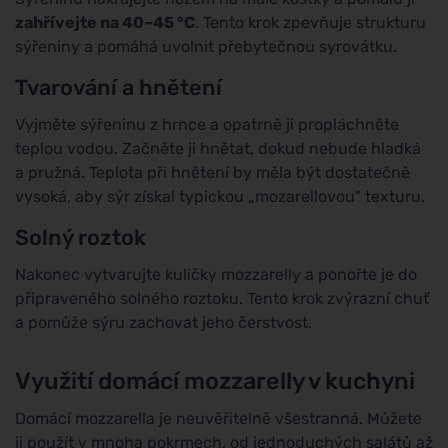
zahřívejte na 40–45 °C
. Tento krok zpevňuje strukturu
sýřeniny a pomáhá uvolnit přebytečnou syrovátku.
Tvarování a hnětení
Vyjměte sýřeninu z hrnce a opatrně ji propláchněte
teplou vodou. Začněte ji hnětat, dokud nebude hladká
a pružná. Teplota při hnětení by měla být dostatečně
vysoká, aby sýr získal typickou „mozarellovou" texturu.
Solný roztok
Nakonec vytvarujte kuličky mozzarelly a ponořte je do
připraveného solného roztoku. Tento krok zvýrazní chuť
a pomůže sýru zachovat jeho čerstvost.
Využití domácí mozzarelly v kuchyni
Domácí mozzarella je neuvěřitelně všestranná. Můžete
ji použít v mnoha pokrmech, od jednoduchých salátů až