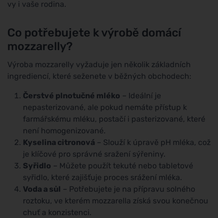
vy i vaše rodina.
Co potřebujete k výrobě domácí
mozzarelly?
Výroba mozzarelly vyžaduje jen několik základních
ingrediencí, které seženete v běžných obchodech:
Čerstvé plnotučné mléko
– Ideální je
nepasterizované, ale pokud nemáte přístup k
farmářskému mléku, postačí i pasterizované, které
není homogenizované.
Kyselina citronová
– Slouží k úpravě pH mléka, což
je klíčové pro správné sražení sýřeniny.
Syřidlo
– Můžete použít tekuté nebo tabletové
syřidlo, které zajišťuje proces srážení mléka.
Voda a sůl
– Potřebujete je na přípravu solného
roztoku, ve kterém mozzarella získá svou konečnou
chuť a konzistenci.