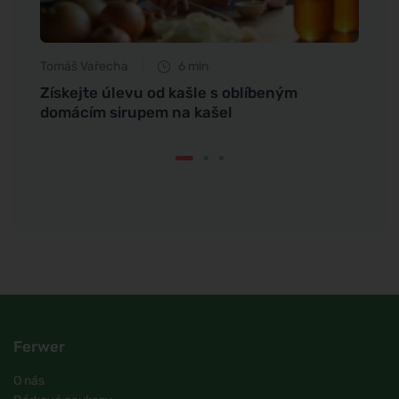
Tomáš Vařecha
6 min
Petr N
Získejte úlevu od kašle s oblíbeným
Vyzko
domácím sirupem na kašel
quin
Ferwer
O nás