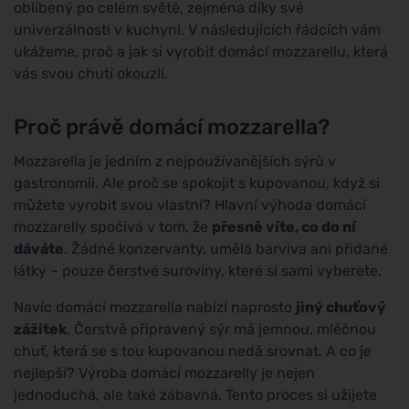
oblíbený po celém světě, zejména díky své
univerzálnosti v kuchyni. V následujících řádcích vám
ukážeme, proč a jak si vyrobit domácí mozzarellu, která
vás svou chutí okouzlí.
Proč právě domácí mozzarella?
Mozzarella je jedním z nejpoužívanějších sýrů v
gastronomii. Ale proč se spokojit s kupovanou, když si
můžete vyrobit svou vlastní? Hlavní výhoda domácí
mozzarelly spočívá v tom, že
přesně víte, co do ní
dáváte
. Žádné konzervanty, umělá barviva ani přidané
látky – pouze čerstvé suroviny, které si sami vyberete.
Navíc domácí mozzarella nabízí naprosto
jiný chuťový
zážitek
. Čerstvě připravený sýr má jemnou, mléčnou
chuť, která se s tou kupovanou nedá srovnat. A co je
nejlepší? Výroba domácí mozzarelly je nejen
jednoduchá, ale také zábavná. Tento proces si užijete