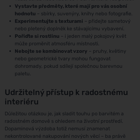
Vystavte předměty, které mají pro vás osobní
hodnotu
– sbírky, suvenýry, knihy nebo fotografie.
Experimentujte s texturami
– přidejte sametový
nebo pletený doplněk ke stávajícímu vybavení.
Pořiďte si rostlinu
– i jeden malý pokojový květ
může proměnit atmosféru místnosti.
Nebojte se kombinovat vzory
– pruhy, květiny
nebo geometrické tvary mohou fungovat
dohromady, pokud sdílejí společnou barevnou
paletu.
Udržitelný přístup k radostnému
interiéru
Důležitou otázkou je, jak sladit touhu po barvitém a
radostném domově s ohledem na životní prostředí.
Dopaminová výzdoba totiž nemusí znamenat
nekontrolované nakupování nových věcí – ba právě