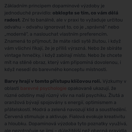
Základním principem dopaminové výzdoby je
jednoduché pravidlo:
obklopte se tím, co vám dělá
radost
. Zní to banálně, ale v praxi to vyžaduje určitou
odvahu – odvahu ignorovat to, co je „správně" nebo
„moderně", a naslouchat vlastním preferencím.
Znamená to přijmout, že máte rádi sytě žlutou, i když
vám všichni říkají, že je příliš výrazná. Nebo že sbíráte
vintage hrnečky, i když zabírají místo. Nebo že chcete
mít na stěně obraz, který vám připomíná dovolenou, i
když nesedí do barevného konceptu místnosti.
Barvy hrají v tomto přístupu klíčovou roli.
Výzkumy v
oblasti
barevné psychologie
opakovaně ukazují, že
různé odstíny mají různý vliv na naši psychiku. Žlutá a
oranžová bývají spojovány s energií, optimismem a
přátelskostí. Modrá a zelená navozují klid a soustředění.
Červená stimuluje a aktivuje. Fialová evokuje kreativitu
a hloubku. Dopaminová výzdoba tyto poznatky využívá,
ale nezotročuje se jimi – důležitější než obecná pravidla