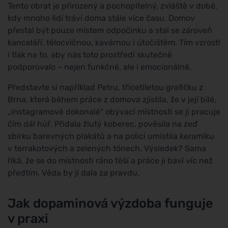
Tento obrat je přirozený a pochopitelný, zvláště v době,
kdy mnoho lidí tráví doma stále více času. Domov
přestal být pouze místem odpočinku a stal se zároveň
kanceláří, tělocvičnou, kavárnou i útočištěm. Tím vzrostl
i tlak na to, aby nás toto prostředí skutečně
podporovalo – nejen funkčně, ale i emocionálně.
Představte si například Petru, třicetiletou grafičku z
Brna, která během práce z domova zjistila, že v její bílé,
„instagramově dokonalé" obývací místnosti se jí pracuje
čím dál hůř. Přidala žlutý koberec, pověsila na zeď
sbírku barevných plakátů a na polici umístila keramiku
v terrakotových a zelených tónech. Výsledek? Sama
říká, že se do místnosti ráno těší a práce ji baví víc než
předtím. Věda by jí dala za pravdu.
Jak dopaminová výzdoba funguje
v praxi