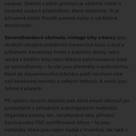
naopak. Jedním z jejích principů je vědomý výběr a
hluboká vazba k předmětům, které vlastníme. To je
přirozeně blízké filozofii pomalé módy a udržitelné
domácnosti.
Secondhandové obchody, vintage trhy a burzy
jsou
skvělým zdrojem unikátních barevných kusů s duší a
příběhem. Keramický hrnek z babičiny sbírky, retro
lampa z blešího trhu nebo látková patchworková deka
ze secondhandu – to vše jsou předměty s autenticitou,
které do dopaminového interiéru patří mnohem více
než bezduché novinky z velkých řetězců. A navíc jsou
šetrné k planetě.
Při výběru nových doplňků pak dává smysl sáhnout po
produktech z přírodních a ekologických materiálů.
Organická bavlna, len, recyklované sklo, přírodní
barviva nebo FSC certifikované dřevo – to jsou
materiály, které jsou nejen hezké a trvanlivé, ale také v