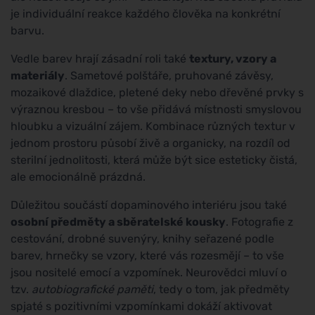
je individuální reakce každého člověka na konkrétní
barvu.
Vedle barev hrají zásadní roli také
textury, vzory a
materiály
. Sametové polštáře, pruhované závěsy,
mozaikové dlaždice, pletené deky nebo dřevěné prvky s
výraznou kresbou – to vše přidává místnosti smyslovou
hloubku a vizuální zájem. Kombinace různých textur v
jednom prostoru působí živě a organicky, na rozdíl od
sterilní jednolitosti, která může být sice esteticky čistá,
ale emocionálně prázdná.
Důležitou součástí dopaminového interiéru jsou také
osobní předměty a sběratelské kousky
. Fotografie z
cestování, drobné suvenýry, knihy seřazené podle
barev, hrnečky se vzory, které vás rozesmějí – to vše
jsou nositelé emocí a vzpomínek. Neurovědci mluví o
tzv.
autobiografické paměti
, tedy o tom, jak předměty
spjaté s pozitivními vzpomínkami dokáží aktivovat