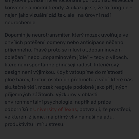
smyslové potěšení a emocionální pohodu nad estetické
konvence a módní trendy. A ukazuje se, že to funguje –
nejen jako vizuální zážitek, ale i na úrovni naší
neurochemie.
Dopamin je neurotransmiter, který mozek uvolňuje ve
chvílích potěšení, odměny nebo anticipace něčeho
příjemného. Právě proto se mluví o „dopaminovém
oblečení" nebo „dopaminovém jídle" – tedy o věcech,
které nám spontánně přinášejí radost. Interiérový
design není výjimkou. Když vstoupíme do místnosti
plné barev, textur, osobních předmětů a věcí, které nás
skutečně těší, mozek reaguje podobně jako při jiných
příjemných zážitcích. Výzkumy v oblasti
environmentální psychologie, například práce
odborníků z
University of Texas
, potvrzují, že prostředí,
ve kterém žijeme, má přímý vliv na naši náladu,
produktivitu i míru stresu.