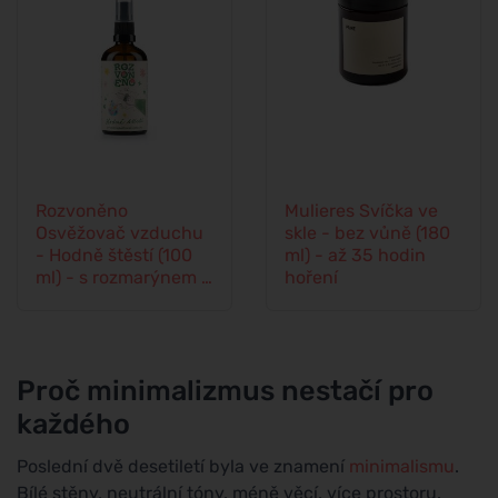
Rozvoněno
Mulieres Svíčka ve
Osvěžovač vzduchu
skle - bez vůně (180
- Hodně štěstí (100
ml) - až 35 hodin
ml) - s rozmarýnem a
hoření
levandulí
Proč minimalizmus nestačí pro
každého
Poslední dvě desetiletí byla ve znamení
minimalismu
.
Bílé stěny, neutrální tóny, méně věcí, více prostoru.