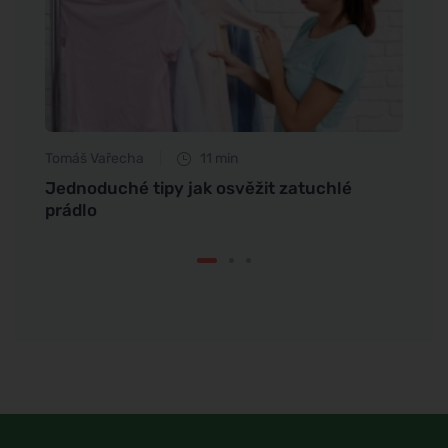
Tomáš Vařecha
11 min
Eva No
Jednoduché tipy jak osvěžit zatuchlé
Překv
prádlo
třešn