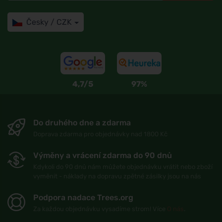
Česky / CZK
4,7/5
97%
Do druhého dne a zdarma
Doprava zdarma pro objednávky nad 1800 Kč
Výměny a vrácení zdarma do 90 dnů
Kdykoli do 90 dnů nám můžete objednávku vrátit nebo zboží
vyměnit - náklady na dopravu zpětné zásilky jsou na nás
Podpora nadace Trees.org
Za každou objednávku vysadíme strom! Více
O nás
.