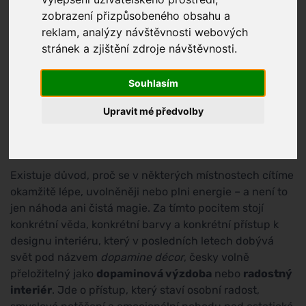
zobrazení přizpůsobeného obsahu a
reklam, analýzy návštěvnosti webových
stránek a zjištění zdroje návštěvnosti.
Souhlasím
Upravit mé předvolby
Existuje důvod, proč se v některých místnostech cítíme
okamžitě lépe, uvolněněji nebo plni energie – a není to
jen náhoda ani čistá magie. Za tímto pocitem stojí
konkrétní věda, konkrétní barvy a konkrétní přístup k
designu interiéru, který v posledních letech dobývá
svět pod názvem
dopamine décor
, česky volně
přeložitelný jako
dopaminová výzdoba
nebo
radostný
interiér
. Jde o přístup, který staví osobní radost,