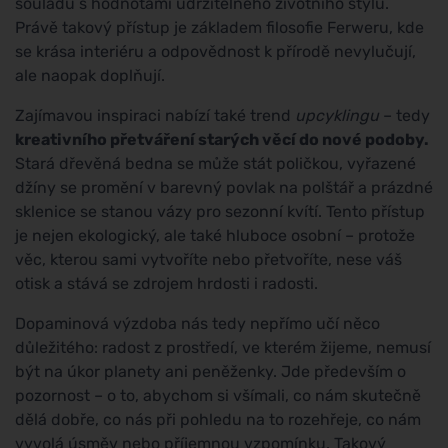
souladu s hodnotami udržitelného životního stylu.
Právě takový přístup je základem filosofie Ferweru, kde
se krása interiéru a odpovědnost k přírodě nevylučují,
ale naopak doplňují.
Zajímavou inspiraci nabízí také trend
upcyklingu
– tedy
kreativního přetváření starých věcí do nové podoby.
Stará dřevěná bedna se může stát poličkou, vyřazené
džíny se promění v barevný povlak na polštář a prázdné
sklenice se stanou vázy pro sezonní kvítí. Tento přístup
je nejen ekologický, ale také hluboce osobní – protože
věc, kterou sami vytvoříte nebo přetvoříte, nese váš
otisk a stává se zdrojem hrdosti i radosti.
Dopaminová výzdoba nás tedy nepřímo učí něco
důležitého: radost z prostředí, ve kterém žijeme, nemusí
být na úkor planety ani peněženky. Jde především o
pozornost – o to, abychom si všímali, co nám skutečně
dělá dobře, co nás při pohledu na to rozehřeje, co nám
vyvolá úsměv nebo příjemnou vzpomínku. Takový