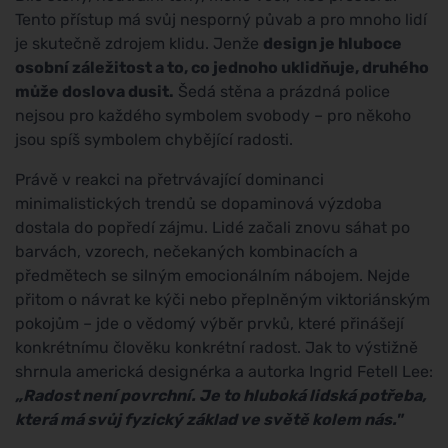
Tento přístup má svůj nesporný půvab a pro mnoho lidí
je skutečně zdrojem klidu. Jenže
design je hluboce
osobní záležitost a to, co jednoho uklidňuje, druhého
může doslova dusit.
Šedá stěna a prázdná police
nejsou pro každého symbolem svobody – pro někoho
jsou spíš symbolem chybějící radosti.
Právě v reakci na přetrvávající dominanci
minimalistických trendů se dopaminová výzdoba
dostala do popředí zájmu. Lidé začali znovu sáhat po
barvách, vzorech, nečekaných kombinacích a
předmětech se silným emocionálním nábojem. Nejde
přitom o návrat ke kýči nebo přeplněným viktoriánským
pokojům – jde o vědomý výběr prvků, které přinášejí
konkrétnímu člověku konkrétní radost. Jak to výstižně
shrnula americká designérka a autorka Ingrid Fetell Lee:
„Radost není povrchní. Je to hluboká lidská potřeba,
která má svůj fyzický základ ve světě kolem nás."