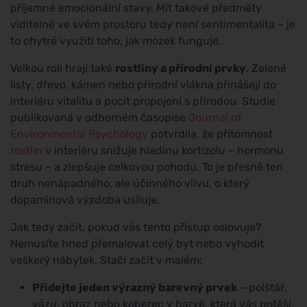
příjemné emocionální stavy. Mít takové předměty
viditelně ve svém prostoru tedy není sentimentalita – je
to chytré využití toho, jak mozek funguje.
Velkou roli hrají také
rostliny a přírodní prvky
. Zelené
listy, dřevo, kámen nebo přírodní vlákna přinášejí do
interiéru vitalitu a pocit propojení s přírodou. Studie
publikovaná v odborném časopise
Journal of
Environmental Psychology
potvrdila, že přítomnost
rostlin
v interiéru snižuje hladinu kortizolu – hormonu
stresu – a zlepšuje celkovou pohodu. To je přesně ten
druh nenápadného, ale účinného vlivu, o který
dopaminová výzdoba usiluje.
Jak tedy začít, pokud vás tento přístup oslovuje?
Nemusíte hned přemalovat celý byt nebo vyhodit
veškerý nábytek. Stačí začít v malém:
Přidejte jeden výrazný barevný prvek
– polštář,
vázu, obraz nebo koberec v barvě, která vás potěší.