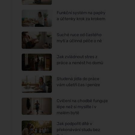
Funkční systém na papíry
a účtenky krok za krokem
Suché ruce od častého
mytí a účinná péče o ně
Jak zvládnout stres z
práce a nenést ho domů
Studená jídla do práce
vám ušetří čas i peníze
Cvičení na chodbě funguje
lépe než si myslíte i v
malém bytě
Jak podpořit dítě v
překonávání studu bez