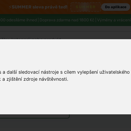
⚡
SUMMER sleva právě teď!
SUMMER
Do aplikace
00 odesíláme ihned |
Doprava zdarma nad 1800 Kč
| Výměny a vrácení
Tělo a hygiena
Děti
Muži
Zdraví
a další sledovací nástroje s cílem vylepšení uživatelskéh
a zjištění zdroje návštěvnosti.
o večer potřebujete
rfémy
Vůně do bytu a auta