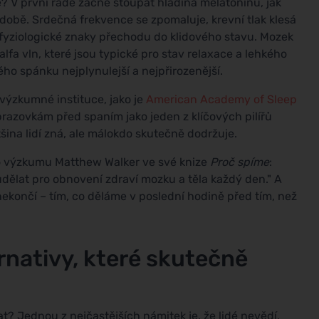
? V první řadě začne stoupat hladina melatoninu, jak
době. Srdečná frekvence se zpomaluje, krevní tlak klesá
u fyziologické znaky přechodu do klidového stavu. Mozek
alfa vln, které jsou typické pro stav relaxace a lehkého
ho spánku nejplynulejší a nejpřirozenější.
výzkumné instituce, jako je
American Academy of Sleep
razovkám před spaním jako jeden z klíčových pilířů
šina lidí zná, ale málokdo skutečně dodržuje.
 výzkumu Matthew Walker ve své knize
Proč spíme
:
dělat pro obnovení zdraví mozku a těla každý den." A
ekončí – tím, co děláme v poslední hodině před tím, než
rnativy, které skutečně
at? Jednou z nejčastějších námitek je, že lidé nevědí,