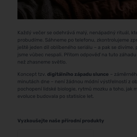
Každý večer se odehrává malý, nenápadný rituál, kte
probudíme. Sáhneme po telefonu, zkontrolujeme zprá
ještě jeden díl oblíbeného seriálu – a pak se divíme
jsme vůbec nespali. Přitom odpověď na tuto záhadu l
než zhasneme světlo.
Koncept tzv.
digitálního západu slunce
– záměrného
minutách dne – není žádnou módní výstřelností z ob
pochopení lidské biologie, rytmů mozku a toho, jak 
evoluce budovala po statisíce let.
Vyzkoušejte naše přírodní produkty