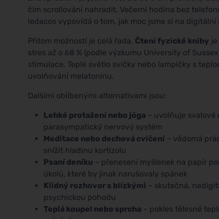
čím scrollování nahradit. Večerní hodina bez telefo
ledacos vypovídá o tom, jak moc jsme si na digitální 
Přitom možností je celá řada.
Čtení fyzické knihy
je
stres až o 68 % (podle výzkumu University of Sussex
stimulace. Teplé světlo svíčky nebo lampičky s tepl
uvolňování melatoninu.
Dalšími oblíbenými alternativami jsou:
Lehké protažení nebo jóga
– uvolňuje svalové
parasympatický nervový systém
Meditace nebo dechová cvičení
– vědomá prác
snížit hladinu kortizolu
Psaní deníku
– přenesení myšlenek na papír po
úkolů, které by jinak narušovaly spánek
Klidný rozhovor s blízkými
– skutečná, nedigitá
psychickou pohodu
Teplá koupel nebo sprcha
– pokles tělesné tep