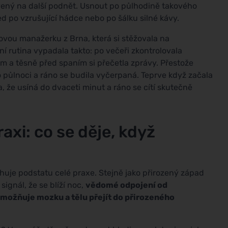
vený na další podnět. Usnout po půlhodině takového
d po vzrušující hádce nebo po šálku silné kávy.
tovou manažerku z Brna, která si stěžovala na
í rutina vypadala takto: po večeři zkontrolovala
m a těsně před spaním si přečetla zprávy. Přestože
 půlnoci a ráno se budila vyčerpaná. Teprve když začala
, že usíná do dvaceti minut a ráno se cítí skutečně
raxi: co se děje, když
huje podstatu celé praxe. Stejně jako přirozený západ
signál, že se blíží noc,
vědomé odpojení od
umožňuje mozku a tělu přejít do přirozeného