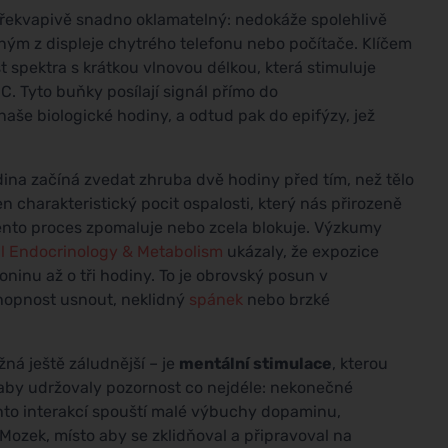
je překvapivě snadno oklamatelný: nedokáže spolehlivě
ným z displeje chytrého telefonu nebo počítače. Klíčem
t spektra s krátkou vlnovou délkou, která stimuluje
GC. Tyto buňky posílají signál přímo do
aše biologické hodiny, a odtud pak do epifýzy, jež
adina začíná zvedat zhruba dvě hodiny před tím, než tělo
 charakteristický pocit ospalosti, který nás přirozeně
ento proces zpomaluje nebo zcela blokuje. Výzkumy
al Endocrinology & Metabolism
ukázaly, že expozice
inu až o tři hodiny. To je obrovský posun v
chopnost usnout, neklidný
spánek
nebo brzké
žná ještě záludnější – je
mentální stimulace
, kterou
, aby udržovaly pozornost co nejdéle: nekonečné
ěchto interakcí spouští malé výbuchy dopaminu,
ozek, místo aby se zklidňoval a připravoval na