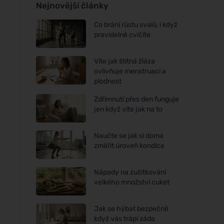
Nejnovější články
Co brání růstu svalů, i když
pravidelně cvičíte
Víte jak štítná žláza
ovlivňuje menstruaci a
plodnost
Zdřímnutí přes den funguje
jen když víte jak na to
Naučte se jak si doma
změřit úroveň kondice
Nápady na zužitkování
velkého množství cuket
Jak se hýbat bezpečně
když vás trápí záda