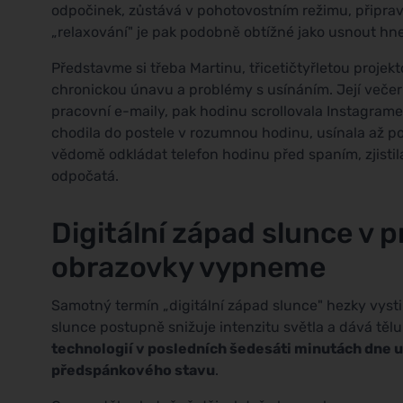
odpočinek, zůstává v pohotovostním režimu, připra
„relaxování" je pak podobně obtížné jako usnout hne
Představme si třeba Martinu, třicetičtyřletou projek
chronickou únavu a problémy s usínáním. Její večern
pracovní e-maily, pak hodinu scrollovala Instagrame
chodila do postele v rozumnou hodinu, usínala až po
vědomě odkládat telefon hodinu před spaním, zjistila
odpočatá.
Digitální západ slunce v p
obrazovky vypneme
Samotný termín „digitální západ slunce" hezky vysti
slunce postupně snižuje intenzitu světla a dává tělu 
technologií v posledních šedesáti minutách dne 
předspánkového stavu
.