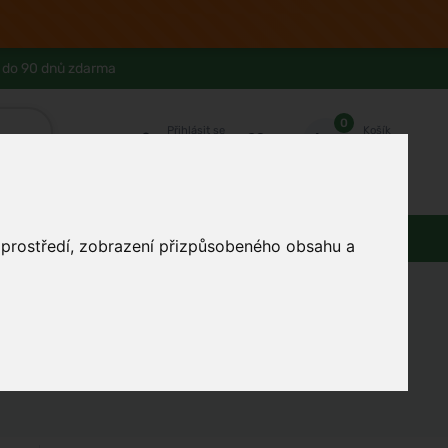
 do 90 dnů zdarma
0
Přihlásit se
Košík
Můj účet
Ferwer Club
Prodejna v Praze
Kontakty
Domácnost
Dárky
Obuv / oblečení
o prostředí, zobrazení přizpůsobeného obsahu a