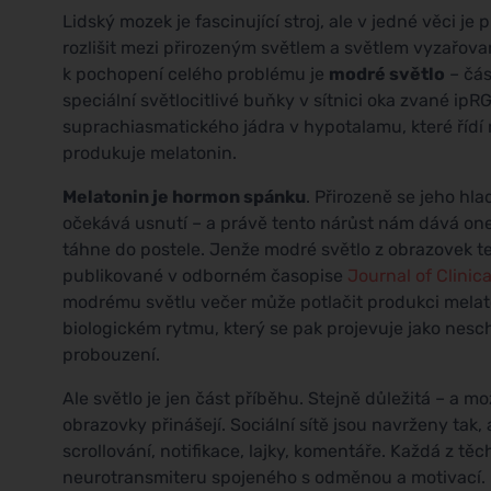
Lidský mozek je fascinující stroj, ale v jedné věci 
rozlišit mezi přirozeným světlem a světlem vyzařova
k pochopení celého problému je
modré světlo
– čás
speciální světlocitlivé buňky v sítnici oka zvané ipR
suprachiasmatického jádra v hypotalamu, které řídí n
produkuje melatonin.
Melatonin je hormon spánku
. Přirozeně se jeho hl
očekává usnutí – a právě tento nárůst nám dává onen
táhne do postele. Jenže modré světlo z obrazovek t
publikované v odborném časopise
Journal of Clinic
modrému světlu večer může potlačit produkci melaton
biologickém rytmu, který se pak projevuje jako nes
probouzení.
Ale světlo je jen část příběhu. Stejně důležitá – a mo
obrazovky přinášejí. Sociální sítě jsou navrženy tak
scrollování, notifikace, lajky, komentáře. Každá z t
neurotransmiteru spojeného s odměnou a motivací. M