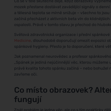
Co se v těle skutečně děje, když obrazovky vypneme
mozek přestane dostávat zavádějící signály o denní 
a tělesná teplota se mírně snižuje – všechno to jso
začíná přecházet z aktivních beta vln do klidnějších 
ospalosti. Právě v tomto stavu je přechod do hluboké
Světová zdravotnická organizace i přední spánkové 
Medicine
, dlouhodobě doporučují omezit expozici ob
spánkové hygieny. Přesto je to doporučení, které vět
Jak poznamenal neurovědec a profesor spánkového
„Spánek je jediná nejúčinnější věc, kterou můžeme u
právě kvalita tohoto spánku začíná – nebo bohužel n
zavřeme oči.
Co místo obrazovek? Alte
fungují
Znát problém je jedna věc, ale co s tím prakticky děl