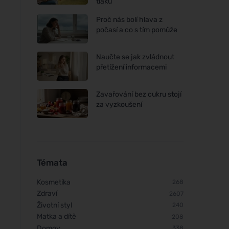
tlaku
Proč nás bolí hlava z
počasí a co s tím pomůže
Naučte se jak zvládnout
přetížení informacemi
Zavařování bez cukru stojí
za vyzkoušení
Témata
Kosmetika
268
Zdraví
2607
Životní styl
240
Matka a dítě
208
Domov
338