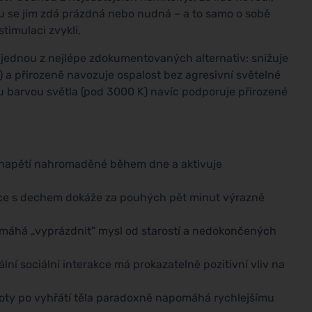
nu se jim zdá prázdná nebo nudná – a to samo o sobě
stimulaci zvykli.
 jednou z nejlépe zdokumentovaných alternativ: snižuje
) a přirozeně navozuje ospalost bez agresivní světelné
ou barvou světla (pod 3000 K) navíc podporuje přirozené
 napětí nahromaděné během dne a aktivuje
e s dechem dokáže za pouhých pět minut výrazně
máhá „vyprázdnit" mysl od starostí a nedokončených
lní sociální interakce má prokazatelně pozitivní vliv na
loty po vyhřátí těla paradoxně napomáhá rychlejšímu