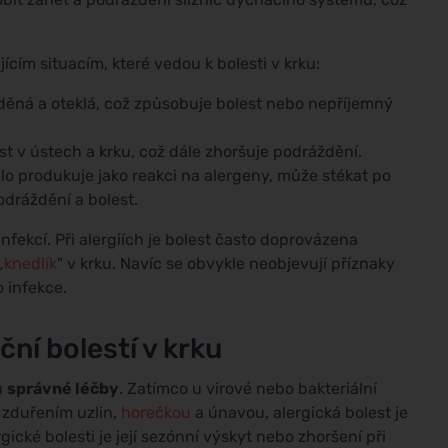
ícím situacím, které vedou k bolesti v krku:
děná a oteklá, což způsobuje bolest nebo nepříjemný
t v ústech a krku, což dále zhoršuje podráždění.
lo produkuje jako reakci na alergeny, může stékat po
odráždění a bolest.
infekcí. Při alergiích je bolest často doprovázena
„
knedlík
" v krku. Navíc se obvykle neobjevují příznaky
o infekce.
ční bolestí v krku
u
správné léčby
. Zatímco u virové nebo bakteriální
 zduřením uzlin,
horečkou
a únavou, alergická bolest je
gické bolesti je její sezónní výskyt nebo zhoršení při