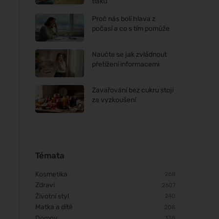
tlaku
Proč nás bolí hlava z
počasí a co s tím pomůže
Naučte se jak zvládnout
přetížení informacemi
Zavařování bez cukru stojí
za vyzkoušení
Témata
Kosmetika
268
Zdraví
2607
Životní styl
240
Matka a dítě
208
Domov
338