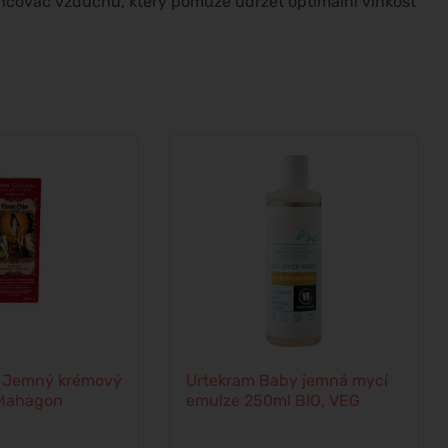
hčovač vzduchu, který pomůže udržet optimální vlhkost
r Jemný krémový
Urtekram Baby jemná mycí
 Mahagon
emulze 250ml BIO, VEG