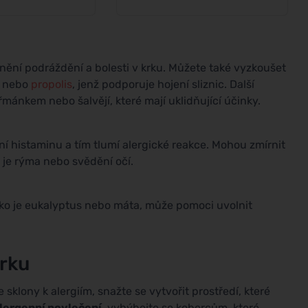
ění podráždění a bolesti v krku. Můžete také vyzkoušet
i, nebo
propolis
, jenž podporuje hojení sliznic. Další
řmánkem nebo šalvějí, které mají uklidňující účinky.
ání histaminu a tím tlumí alergické reakce. Mohou zmírnit
ko je rýma nebo svědění očí.
ako je eukalyptus nebo máta, může pomoci uvolnit
krku
 sklony k alergiím, snažte se vytvořit prostředí, které
lergenní povlečení
, vyhýbejte se kobercům, které