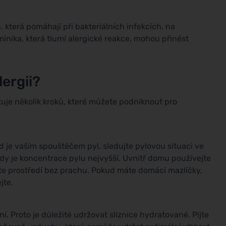
a
, která pomáhají při bakteriálních infekcích, na
inika, která tlumí alergické reakce, mohou přinést
lergii?
stuje několik kroků, které můžete podniknout pro
ud je vaším spouštěčem pyl, sledujte pylovou situaci ve
kdy je koncentrace pylu nejvyšší. Uvnitř domu používejte
jte prostředí bez prachu. Pokud máte domácí mazlíčky,
jte.
. Proto je důležité udržovat sliznice hydratované. Pijte