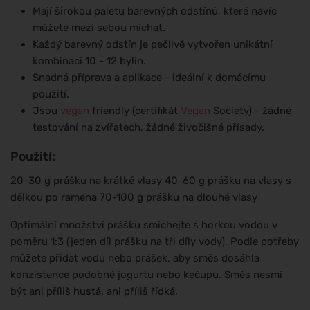
Mají širokou paletu barevných odstínů, které navíc
můžete mezi sebou míchat.
Každý barevný odstín je pečlivě vytvořen unikátní
kombinací 10 - 12 bylin.
Snadná příprava a aplikace - ideální k domácímu
použití.
Jsou
vegan
friendly (certifikát
Vegan
Society) - žádné
testování na zvířatech, žádné živočišné přísady.
Použití:
20-30 g prášku na krátké vlasy 40-60 g prášku na vlasy s
délkou po ramena 70-100 g prášku na dlouhé vlasy
Optimální množství prášku smíchejte s horkou vodou v
poměru 1:3 (jeden díl prášku na tři díly vody). Podle potřeby
můžete přidat vodu nebo prášek, aby směs dosáhla
konzistence podobné jogurtu nebo kečupu. Směs nesmí
být ani příliš hustá, ani příliš řídká.