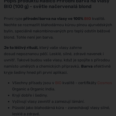
Popis produktu
Radico Přírodní barva na vlasy
BIO (100 g) - světle načervenalá blond
První ryze
přírodní barva na vlasy ve 100%
BIO
kvalitě.
Nechte se rozmazlit blahodárnou kúrou plnou ajurvédských
bylin, speciálně nakombinovaných pro teplý odstín béžové
blond. Tohle není jen barva.
Je to léčivý rituál,
který vaše vlasy zahrne
dosud nepoznanou péčí. Lesklé, silné, zdravé navenek i
uvnitř. Takové budou vaše vlasy, když je spojíte s přírodou
namísto umělých a chemických přípravků.
Barva
efektivně
kryje šediny hned při první aplikaci.
Všechny přísady jsou v
BIO
kvalitě - certifikáty
Cosmos
Organic a Organic India.
Kryjí dobře i šediny.
Vyživují vlasy zevnitř a zamezují lámání.
Působí jako blahodárná kúra - zanechávají vlasy silné,
lesklé a zdravé.