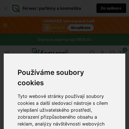
×
Ferwer: parfémy a kosmetika
Do aplikace
⚡
SUMMER sleva právě teď!
×
SUMMER
Do aplikace
Doprava zdarma nad 1800 Kč
0
Používáme soubory
cookies
Tyto webové stránky používají soubory
cookies a další sledovací nástroje s cílem
vylepšení uživatelského prostředí,
›
zobrazení přizpůsobeného obsahu a
reklam, analýzy návštěvnosti webových