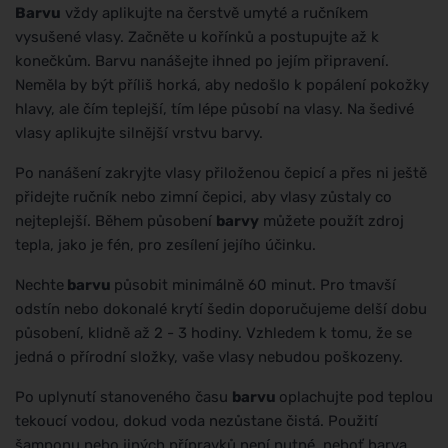
Barvu
vždy aplikujte na čerstvě umyté a ručníkem
vysušené vlasy. Začněte u kořínků a postupujte až k
konečkům. Barvu nanášejte ihned po jejím připravení.
Neměla by být příliš horká, aby nedošlo k popálení pokožky
hlavy, ale čím teplejší, tím lépe působí na vlasy. Na šedivé
vlasy aplikujte silnější vrstvu barvy.
Po nanášení zakryjte vlasy přiloženou čepicí a přes ni ještě
přidejte ručník nebo zimní čepici, aby vlasy zůstaly co
nejteplejší. Během působení
barvy
můžete použít zdroj
tepla, jako je fén, pro zesílení jejího účinku.
Nechte
barvu
působit minimálně 60 minut. Pro tmavší
odstín nebo dokonalé krytí šedin doporučujeme delší dobu
působení, klidně až 2 - 3 hodiny. Vzhledem k tomu, že se
jedná o přírodní složky, vaše vlasy nebudou poškozeny.
Po uplynutí stanoveného času
barvu
oplachujte pod teplou
tekoucí vodou, dokud voda nezůstane čistá. Použití
šamponu nebo jiných přípravků není nutné, neboť barva