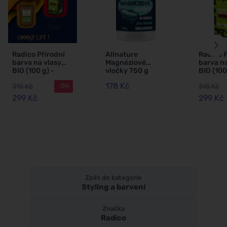
Radico Přírodní
Allnature
Radico P
barva na vlasy
Magnéziové
barva na
BIO (100 g) -
vločky 750 g
BIO (100
jahodová blond
vínová -
178 Kč
315 Kč
315 Kč
-5%
zdraví, l
299 Kč
299 Kč
Zpět do kategorie
Styling a barvení
Značka
Radico