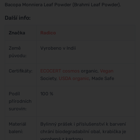
Bacopa Monniera Leaf Powder (Brahmi Leaf Powder).
Další info:
Značka
Radico
Země
Vyrobeno v Indii
původu:
Certifikáty:
ECOCERT
cosmos
organic,
Vegan
Society,
USDA organic
, Made Safe
Podíl
100 %
přírodních
surovin:
Materiál
Bylinný prášek i příslušenství k barvení
balení:
chrání biodegradabilní obal, krabička je
vyrobená z kartonu.