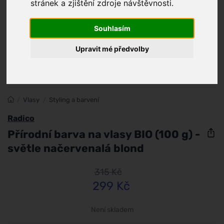
stránek a zjištění zdroje návštěvnosti.
Souhlasím
Upravit mé předvolby
/
Vlasy
/
Styling a barvení
Radico
Přírodní barva na vlasy BIO (100 g) -
světle načervenalá blond
315 Kč
299 Kč
Není skladem