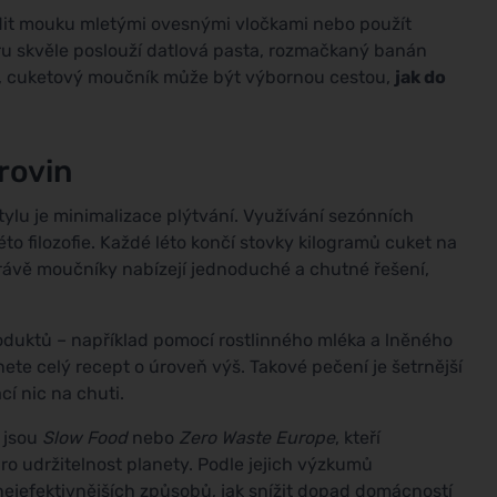
adit mouku mletými ovesnými vločkami nebo použít
u skvěle poslouží datlová pasta, rozmačkaný banán
i, cuketový moučník může být výbornou cestou,
jak do
rovin
tylu je minimalizace plýtvání. Využívání sezónních
to filozofie. Každé léto končí stovky kilogramů cuket na
právě moučníky nabízejí jednoduché a chutné řešení,
oduktů – například pomocí rostlinného mléka a lněného
te celý recept o úroveň výš. Takové pečení je šetrnější
cí nic na chuti.
o jsou
Slow Food
nebo
Zero Waste Europe
, kteří
ro udržitelnost planety. Podle jejich výzkumů
ejefektivnějších způsobů, jak snížit dopad domácností