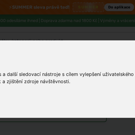
⚡
SUMMER sleva právě teď!
SUMMER
Do aplikace
00 odesíláme ihned |
Doprava zdarma nad 1800 Kč
| Výměny a vrácení
Tělo a hygiena
Děti
Muži
Zdraví
a další sledovací nástroje s cílem vylepšení uživatelskéh
a zjištění zdroje návštěvnosti.
rý přináší léto na váš stůl
nisex parfémy
Vůně do bytu a auta