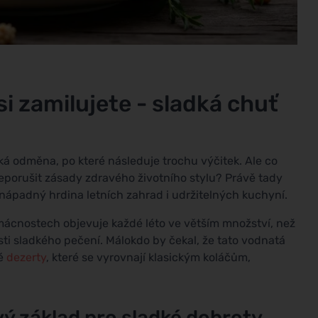
i zamilujete - sladká chuť
dká odměna, po které následuje trochu výčitek. Ale co
neporušit zásady zdravého životního stylu? Právě tady
nápadný hrdina letních zahrad i udržitelných kuchyní.
mácnostech objevuje každé léto ve větším množství, než
ti sladkého pečení. Málokdo by čekal, že tato vodnatá
ké
dezerty
, které se vyrovnají klasickým koláčům,
ý základ pro sladké dobroty