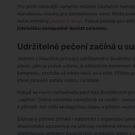
Pro ještě zdravější variantu můžete částečně nahr
mandlovou mouku pro bezlepkovou verzi. Místo cukr
nebo zmíněný
javorový sirup
. Pokud pečete pro dět
jídelníčku nenápadně dostat zeleninu.
Udržitelné pečení začíná u su
Jedním z hlavních principů udržitelného životního s
plodů, jako je právě cuketa, je základním kamenem té
kompostu, protože už nikdo neví, co s nimi. Přitom 
které zároveň potěší rodinu i přátele.
Pokud se navíc rozhodnete péct bez živočišných pr
„vajíčka" (lněné semínko namočené ve vodě) – posune
k přírodě, má nižší ekologickou stopu a přitom neztrá
Zajímavý pohled přináší i odborníci z organizací jak
dlouhodobě upozorňují na přínosy rostlinné stravy p
představuje omezení živočišných produktů jeden z n