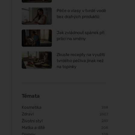
Péče o vlasy v tvrdé vodě
bez drahých produktů
Jak zvládnout spánek při
práci na směny
Zkuste recepty na využití
tvrdého pečiva jinak než
na topinky
Témata
Kosmetika
268
Zdraví
2607
Životní styl
240
Matka a dítě
208
Domov
338