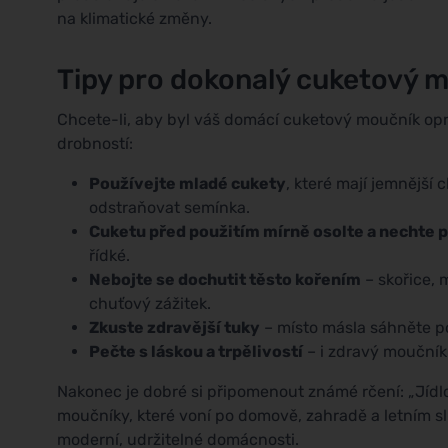
na klimatické změny.
Tipy pro dokonalý cuketový 
Chcete-li, aby byl váš domácí cuketový moučník oprav
drobností:
Používejte mladé cukety
, které mají jemnější 
odstraňovat semínka.
Cuketu před použitím mírně osolte a nechte p
řídké.
Nebojte se dochutit těsto kořením
– skořice,
chuťový zážitek.
Zkuste zdravější tuky
– místo másla sáhněte 
Pečte s láskou a trpělivostí
– i zdravý moučník 
Nakonec je dobré si připomenout známé rčení: „Jídlo
moučníky, které voní po domově, zahradě a letním sl
moderní, udržitelné domácnosti.