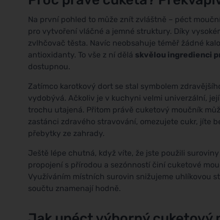
Na první pohled to může znít zvláštně – péct mouční
pro vytvoření vláčné a jemné struktury. Díky vysoké
zvlhčovač těsta. Navíc neobsahuje téměř žádné kalori
antioxidanty. To vše z ní dělá
skvělou ingredienci p
dostupnou.
Zatímco karotkový dort se stal symbolem zdravějšího
vydobývá. Ačkoliv je v kuchyni velmi univerzální, j
trochu utajená. Přitom právě cuketový moučník může
zastánci zdravého stravování, omezujete cukr, jíte 
přebytky ze zahrady.
Ještě lépe chutná, když víte, že jste použili surovi
propojení s přírodou a sezónností činí cuketové mouč
Využíváním místních surovin snižujeme uhlíkovou s
součtu znamenají hodně.
Jak upéct výborný cuketový m