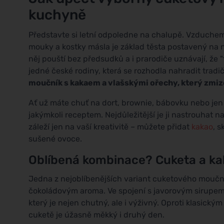
kuchyně
Představte si letní odpoledne na chalupě. Vzduchem
mouky a kostky másla je základ těsta postavený na
něj pouští bez předsudků a i prarodiče uznávají, že "
jedné české rodiny, která se rozhodla nahradit trad
moučník s kakaem a vlašskými ořechy, který zmizel
Ať už máte chuť na dort, brownie, bábovku nebo jen 
jakýmkoli receptem. Nejdůležitější je ji nastrouhat n
záleží jen na vaší kreativitě – můžete přidat
kakao
, 
sušené ovoce.
Oblíbená kombinace? Cuketa a k
Jedna z nejoblíbenějších variant cuketového mouční
čokoládovým aroma. Ve spojení s javorovým sirupem,
který je nejen chutný, ale i výživný. Oproti klasick
cuketě je úžasně měkký i druhý den.