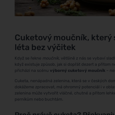
Cuketový moučník, který s
léta bez výčitek
Když se řekne
moučník
, většině z nás se vybaví sla
když existuje způsob, jak si dopřát dezert a přitom 
přichází na scénu
výborný cuketový moučník
– ne
Cuketa, nenápadná zelenina, která se v českých do
dokážeme zpracovat, má ohromný potenciál i v oblas
zelenina může vytvořit vláčné, chutné a přitom leh
perníkům nebo buchtám.
Proč právě cuketa? Překvapiv