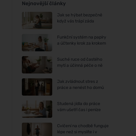
Nejnovější články
Jak se hýbat bezpečně
když vás trápí záda
Funkční systém na papíry
a účtenky krok za krokem
Suché ruce od častého
mytí a účinná péče o ně
Jak zvládnout stres z
práce a nenést ho domů
Studená jídla do práce
vám ušetří čas i peníze
Cvičení na chodbě funguje
lépe než si myslíte i v