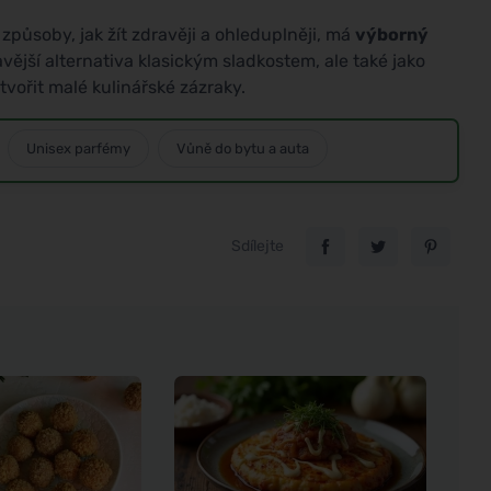
á způsoby, jak žít zdravěji a ohleduplněji, má
výborný
vější alternativa klasickým sladkostem, ale také jako
vořit malé kulinářské zázraky.
Unisex parfémy
Vůně do bytu a auta
Sdílejte