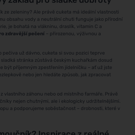
k ze zeleniny? Ale právě cuketa má ideální vlastnosti
mu obsahu vody a neutrální chuti funguje jako přírodní
e, je bohatá na vlákninu, draslík, vitamin C a
ro zdravější pečení
– přirozenou, výživnou a
 pečiva už dávno, cuketa si svou pozici teprve
ejí sladká stránka zůstává českým kuchařkám dosud
 být příjemným zpestřením jídelníčku – ať už jste
bezlepkově nebo jen hledáte způsob, jak zpracovat
ny z vlastního záhonu nebo od místního farmáře. Právě
níky nejen chutnými, ale i ekologicky udržitelnějšími.
topu a podporujeme soběstačnost – drobnosti, které v
oučník? Inspirace z reálné