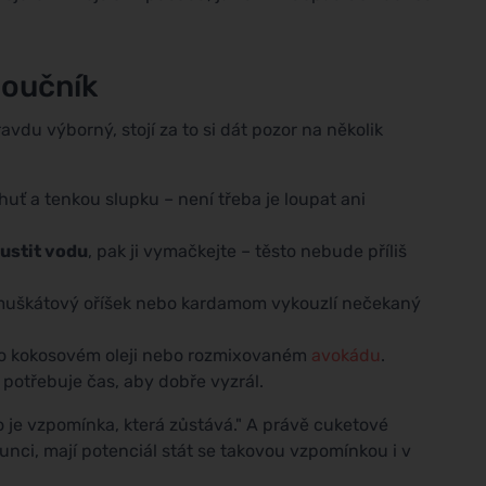
moučník
du výborný, stojí za to si dát pozor na několik
chuť a tenkou slupku – není třeba je loupat ani
ustit vodu
, pak ji vymačkejte – těsto nebude příliš
 muškátový oříšek nebo kardamom vykouzlí nečekaný
po kokosovém oleji nebo rozmixovaném
avokádu
.
potřebuje čas, aby dobře vyzrál.
 je vzpomínka, která zůstává." A právě cuketové
unci, mají potenciál stát se takovou vzpomínkou i v