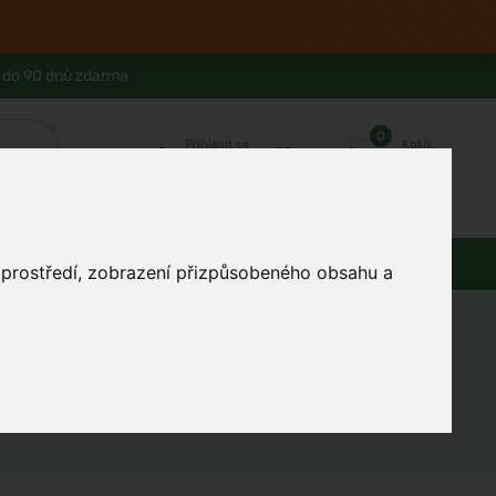
 do 90 dnů zdarma
0
Přihlásit se
Košík
Můj účet
Ferwer Club
Prodejna v Praze
Kontakty
Domácnost
Dárky
Obuv / oblečení
o prostředí, zobrazení přizpůsobeného obsahu a