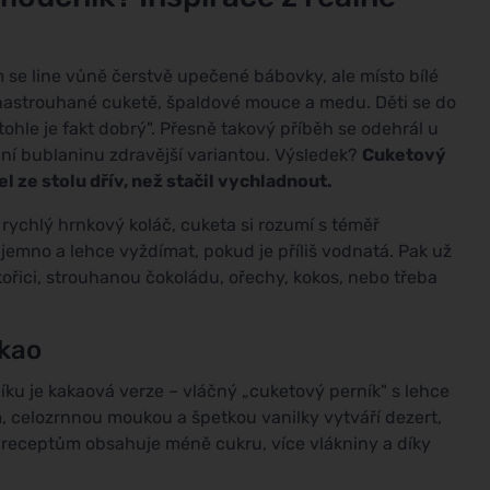
 se line vůně čerstvě upečené bábovky, ale místo bílé
 nastrouhané cuketě, špaldové mouce a medu. Děti se do
tohle je fakt dobrý". Přesně takový příběh se odehrál u
iční bublaninu zdravější variantou. Výsledek?
Cuketový
 ze stolu dřív, než stačil vychladnout.
rychlý hrnkový koláč, cuketa si rozumí s téměř
ajemno a lehce vyždímat, pokud je příliš vodnatá. Pak už
skořici, strouhanou čokoládu, ořechy, kokos, nebo třeba
akao
ku je kakaová verze – vláčný „cuketový perník" s lehce
 celozrnnou moukou a špetkou vanilky vytváří dezert,
ým receptům obsahuje méně cukru, více vlákniny a díky