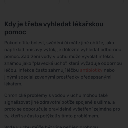
Kdy je třeba vyhledat lékařskou
pomoc
Pokud cítíte bolest, svědění či máte jiné obtíže, jako
například hnisavý výtok, je důležité vyhledat odbornou
pomoc. Zadržení vody v uchu může vyvolat infekci,
známou jako "plavecké ucho", která vyžaduje odbornou
léčbu. Infekce často zahrnují léčbu
antibiotiky
nebo
jinými specializovanými prostředky předepsanými
lékařem.
Chronické problémy s vodou v uchu mohou také
signalizovat jiné zdravotní potíže spojené s ušima, a
proto se doporučuje pravidelné vyšetření zejména pro
ty, kteří se často potýkají s tímto problémem.
Voda v uchu může být více než jen drobnou