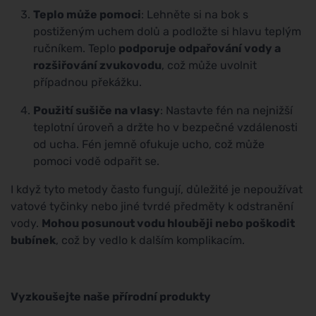
Teplo může pomoci
: Lehněte si na bok s
postiženým uchem dolů a podložte si hlavu teplým
ručníkem. Teplo
podporuje odpařování vody a
rozšiřování zvukovodu
, což může uvolnit
případnou překážku.
Použití sušiče na vlasy
: Nastavte fén na nejnižší
teplotní úroveň a držte ho v bezpečné vzdálenosti
od ucha. Fén jemně ofukuje ucho, což může
pomoci vodě odpařit se.
I když tyto metody často fungují, důležité je nepoužívat
vatové tyčinky nebo jiné tvrdé předměty k odstranění
vody.
Mohou posunout vodu hlouběji nebo poškodit
bubínek
, což by vedlo k dalším komplikacím.
Vyzkoušejte naše přírodní produkty