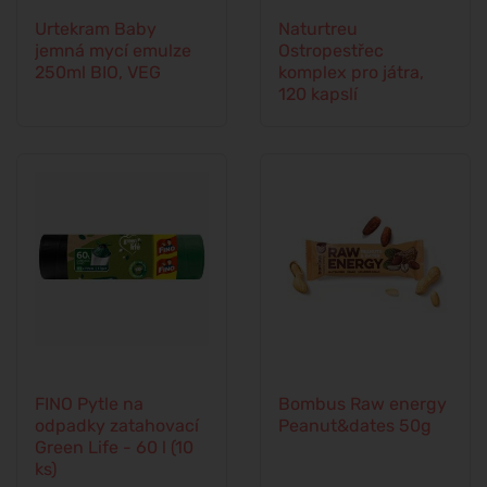
Urtekram Baby
Naturtreu
jemná mycí emulze
Ostropestřec
250ml BIO, VEG
komplex pro játra,
120 kapslí
FINO Pytle na
Bombus Raw energy
odpadky zatahovací
Peanut&dates 50g
Green Life - 60 l (10
ks)