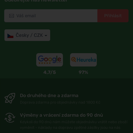
Přihlásit
Česky / CZK
4,7/5
97%
Do druhého dne a zdarma
Doprava zdarma pro objednávky nad 1800 Kč
Výměny a vrácení zdarma do 90 dnů
Kdykoli do 90 dnů nám můžete objednávku vrátit nebo zboží
vyměnit - náklady na dopravu zpětné zásilky jsou na nás