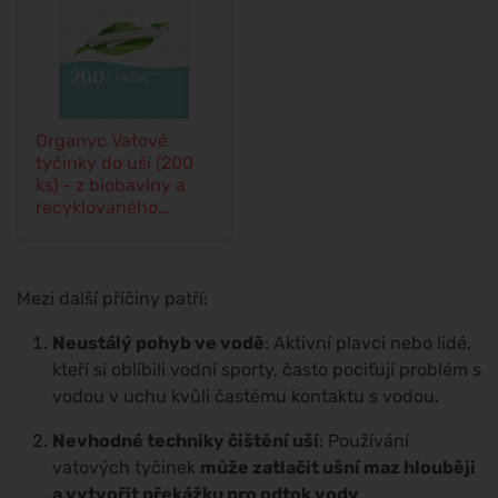
Organyc Vatové
tyčinky do uší (200
ks) - z biobavlny a
recyklovaného
kartonu
Mezi další příčiny patří:
Neustálý pohyb ve vodě
: Aktivní plavci nebo lidé,
kteří si oblíbili vodní sporty, často pociťují problém s
vodou v uchu kvůli častému kontaktu s vodou.
Nevhodné techniky čištění uší
: Používání
vatových tyčinek
může zatlačit ušní maz hlouběji
a vytvořit překážku pro odtok vody
.