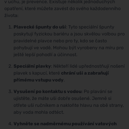
v uchu, je prevence. Existuje několik jednoduchých
opatření, které můžete zavést do svého každodenního
života:
Plavecké špunty do uší
: Tyto speciální špunty
poskytují fyzickou bariéru a jsou skvělou volbou pro
pravidelné plavce nebo pro ty, kdo se často
pohybují ve vodě. Mohou být vyrobeny na míru pro
ještě lepší pohodlí a účinnost.
Speciální plavky
: Někteří lidé upřednostňují nošení
plavek s kapucí, které
chrání uši a zabraňují
přímému vstupu vody
.
Vysušení po kontaktu s vodou
: Po plavání se
ujistěte, že máte uši dobře osušené. Jemně si
otřete uši ručníkem a nakloňte hlavu na obě strany,
aby voda mohla odtéct.
Vyhněte se nadměrnému používání vatových