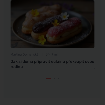
Martina Domanská
7 min
Eva No
Jak si doma připravit eclair a překvapit svou
Proč 
rodinu
jejic