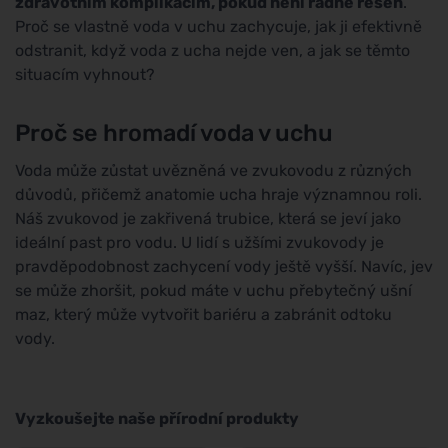
zdravotním komplikacím, pokud není řádně řešen
.
Proč se vlastně voda v uchu zachycuje, jak ji efektivně
odstranit, když voda z ucha nejde ven, a jak se těmto
situacím vyhnout?
Proč se hromadí voda v uchu
Voda může zůstat uvězněná ve zvukovodu z různých
důvodů, přičemž anatomie ucha hraje významnou roli.
Náš zvukovod je zakřivená trubice, která se jeví jako
ideální past pro vodu. U lidí s užšími zvukovody je
pravděpodobnost zachycení vody ještě vyšší. Navíc, jev
se může zhoršit, pokud máte v uchu přebytečný ušní
maz, který může vytvořit bariéru a zabránit odtoku
vody.
Vyzkoušejte naše přírodní produkty