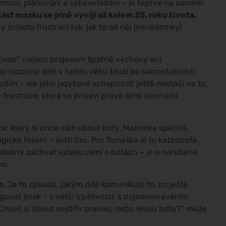
 emocí, plánování a sebeovládání – je teprve na samém
část mozku se plně vyvíjí až kolem 25. roku života.
 zvládlo frustraci tak, jak to od něj (nevědomky)
e twos", nejsou projevem špatné výchovy ani
 rozporu: dítě v tomto věku touží po samostatnosti,
lím – ale jeho jazykové schopnosti ještě nestačí na to,
 frustrace, která se projeví právě těmi slavnými
ce, který si chce sám obout boty. Maminka spěchá,
gické řešení – šetří čas. Pro Tomáška je to katastrofa.
ýsledný záchvat vzteku není o botách – je o narušené
ho.
m.
Je to způsob, jakým dítě komunikuje to, co ještě
govat jinak – s větší trpělivostí, s pojmenováváním
Chceš si obout nejdřív pravou, nebo levou botu?" může