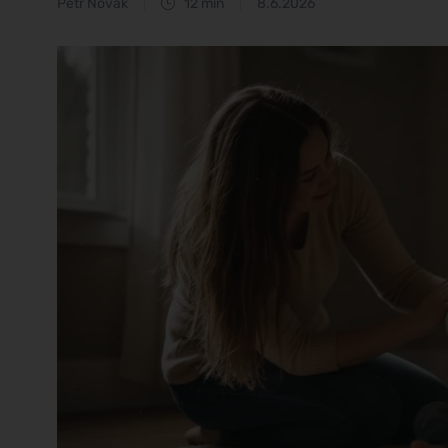
Petr Novák
12 min
8.6.2026