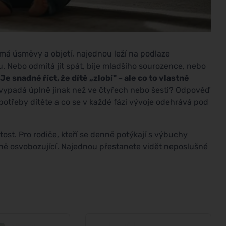
amá úsměvy a objetí, najednou leží na podlaze
. Nebo odmítá jít spát, bije mladšího sourozence, nebo
Je snadné říct, že dítě „zlobí" – ale co to vlastně
h vypadá úplně jinak než ve čtyřech nebo šesti? Odpověď
 potřeby dítěte a co se v každé fázi vývoje odehrává pod
ost. Pro rodiče, kteří se denně potýkají s výbuchy
ně osvobozující. Najednou přestanete vidět neposlušné