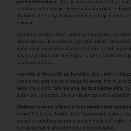
prefrontální kůra
, která je zodpovědná za regulaci
začátku svého vývoje. Neurověda nám říká, že
tato 
Dvouleté dítě tedy doslova nemá nástroje k tomu, aby
čekáme.
Výbuchy vzteku, které rodiče označují jako „terribl
zlomyslnosti. Jsou přirozeným důsledkem obrovského
chce dělat věci samo, chce mít kontrolu nad svým oko
aby svá přání a potřeby vyjádřilo slovy. Výsledkem je
záchvaty vzteku.
Vezměte si třeba příklad Tomáška, dvouletého chlap
vezme mu boty z ruky a obuje ho sama. Pro ni je to lo
Nešlo mu o boty.
Šlo mu o to, že to zvládne sám
. V
autonomii, o pocitu, že mu někdo vzal něco důležité
Zlobení ve dvou letech je tedy především jazyke
neumí říct slovy. Rodiče, kteří to pochopí, mohou rea
emocí, s nabídkou kontrolovaných možností volby. „
být dostačující, aby záchvatu předešli úplně.