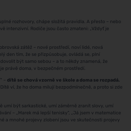
sluplné rozhovory, chápe složitá pravidla. A přesto – nebo
ě intenzivní. Rodiče jsou často zmateni: „Vždyť je
 obrovská zátěž – nové prostředí, noví lidé, nová
elý den tím, že se přizpůsobuje, ovládá se, plní
 dovolit být samo sebou – a to někdy znamená, že
duje právě doma, v bezpečném prostředí.
í" –
dítě se chová vzorně ve škole a doma se rozpadá.
ítě ví, že ho doma milují bezpodmínečně, a proto si zde
ě umí být sarkastické, umí záměrně zranit slovy, umí
vání – „Marek má lepší tenisky", „Já jsem v matematice
lné a mnohé projevy zlobení jsou ve skutečnosti projevy