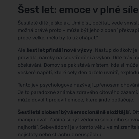
Šest let: emoce v plné síle
Šestileté dítě je školák. Umí číst, počítat, vede smy
možná právě proto – může být jeho zlobení překvapiv
přece velké, mělo by to už chápat."
Ale
šest let přináší nové výzvy
. Nástup do školy je
pravidla, nároky na soustředění a výkon. Dítě tráví c
očekávání. Domov se pak stává místem, kde si může
veškeré napětí, které celý den drželo uvnitř, explo
Tento jev psychologové nazývají „přenosem chován
Je to paradoxně známka zdravého citového zázemí. D
může dovolit projevit emoce, které jinde potlačuje.
Šestileté zlobení bývá emocionálně složitější.
Dít
manipulovat. Začíná si být vědomo sociálního srovná
nejhorší". Sebevědomí je v tomto věku velmi zranite
nejistoty nebo strachu z neúspěchu.