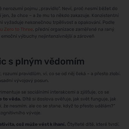
lně nerozumí pojmu „pravidlo". Neví, proč nesmí běžet do
í jen, že chce – a že mu to někdo zakazuje. Konzistentní
ení vyžaduje nekonečnou trpělivost a opakování. Podle
 Zero to Three
, přední organizace zaměřené na raný
ou emoční výbuchy nejintenzivnější a zároveň
nic s plným vědomím
 rozumí pravidlům, ví, co se od něj čeká – a přesto zlobí.
zásadní vývojový posun.
imentuje se sociálními interakcemi a zjišťuje, co se
e to věda.
Dítě si doslova ověřuje, jak svět funguje, jak
mi, že nesmím, ale co se stane, když to přesto udělám?"
ognitivního vývoje.
ativita, což může vést k lhaní.
Čtyřleté dítě, které tvrdí,