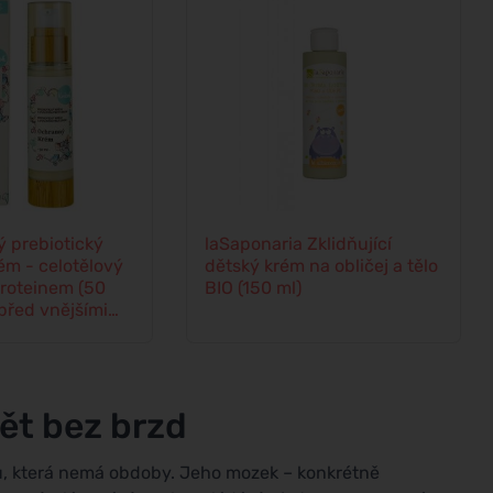
ý prebiotický
laSaponaria Zklidňující
ém - celotělový
dětský krém na obličej a tělo
roteinem (50
BIO (150 ml)
 před vnějšími
vět bez brzd
ou, která nemá obdoby. Jeho mozek – konkrétně