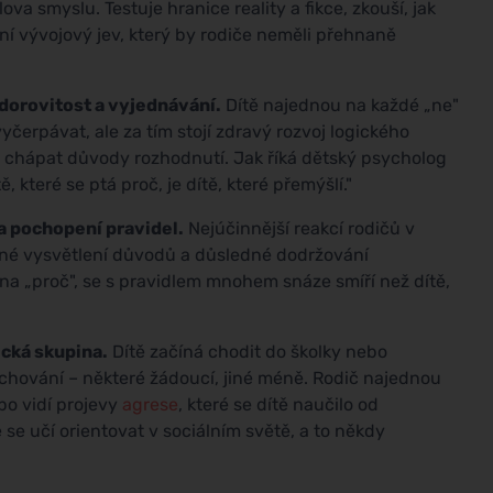
ova smyslu. Testuje hranice reality a fikce, zkouší, jak
ní vývojový jev, který by rodiče neměli přehnaně
dorovitost a vyjednávání.
Dítě najednou na každé „ne"
yčerpávat, ale za tím stojí zdravý rozvoj logického
d, chápat důvody rozhodnutí. Jak říká dětský psycholog
tě, které se ptá proč, je dítě, které přemýšlí."
 a pochopení pravidel.
Nejúčinnější reakcí rodičů v
idné vysvětlení důvodů a důsledné dodržování
na „proč", se s pravidlem mnohem snáze smíří než dítě,
cká skupina.
Dítě začíná chodit do školky nebo
 chování – některé žádoucí, jiné méně. Rodič najednou
bo vidí projevy
agrese
, které se dítě naučilo od
 se učí orientovat v sociálním světě, a to někdy