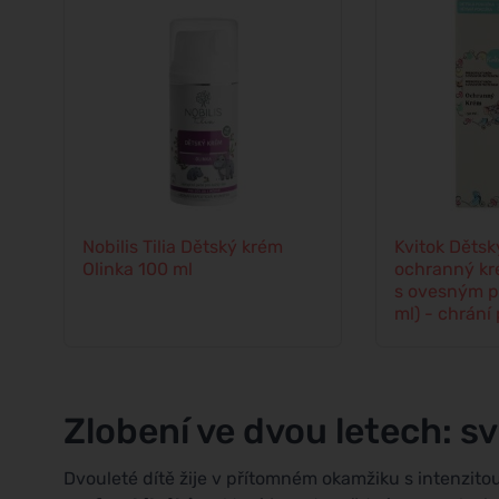
Nobilis Tilia Dětský krém
Kvitok Dětsk
Olinka 100 ml
ochranný kr
s ovesným p
ml) - chrání
vlivy
Zlobení ve dvou letech: s
Dvouleté dítě žije v přítomném okamžiku s intenzit