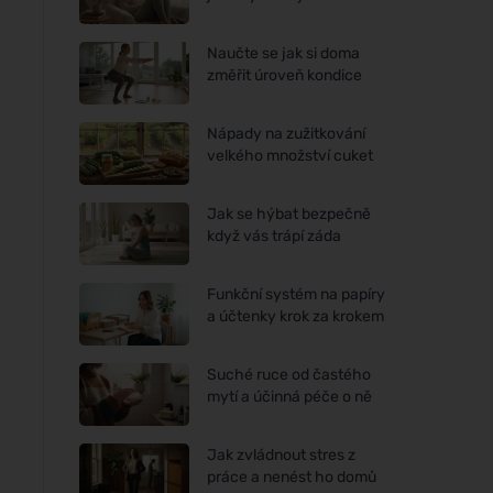
Naučte se jak si doma
změřit úroveň kondice
Nápady na zužitkování
velkého množství cuket
Jak se hýbat bezpečně
když vás trápí záda
Funkční systém na papíry
a účtenky krok za krokem
Suché ruce od častého
mytí a účinná péče o ně
Jak zvládnout stres z
práce a nenést ho domů