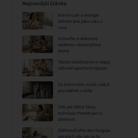
Nejnovější články
Krevní cukr a energie
během dne jdou ruku v
ruce
Vytvořte si dokonalý
wellness víkend přímo
doma
Vlastní elektrolytový nápoj
nahradí sportovní nápoje
Co brání růstu svalů, i když
pravidelně cvičíte
Víte jak štítná žláza
ovlivňuje menstruaci a
plodnost
Zdřímnutí přes den funguje
jen když víte jak na to