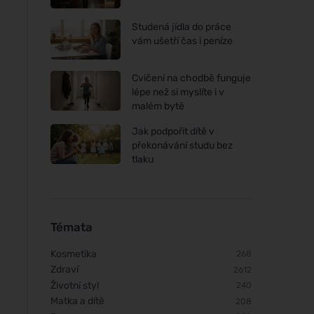
Studená jídla do práce
vám ušetří čas i peníze
Cvičení na chodbě funguje
lépe než si myslíte i v
malém bytě
Jak podpořit dítě v
překonávání studu bez
tlaku
Témata
Kosmetika
268
Zdraví
2612
Životní styl
240
Matka a dítě
208