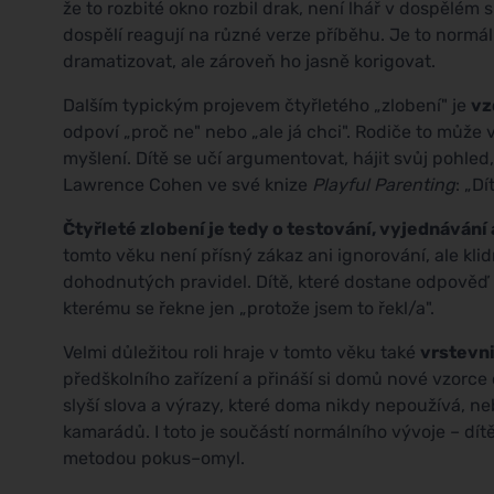
že to rozbité okno rozbil drak, není lhář v dospělém sl
dospělí reagují na různé verze příběhu. Je to normál
dramatizovat, ale zároveň ho jasně korigovat.
Dalším typickým projevem čtyřletého „zlobení" je
vz
odpoví „proč ne" nebo „ale já chci". Rodiče to může v
myšlení. Dítě se učí argumentovat, hájit svůj pohle
Lawrence Cohen ve své knize
Playful Parenting
: „Dí
Čtyřleté zlobení je tedy o testování, vyjednávání
tomto věku není přísný zákaz ani ignorování, ale kl
dohodnutých pravidel. Dítě, které dostane odpověď 
kterému se řekne jen „protože jsem to řekl/a".
Velmi důležitou roli hraje v tomto věku také
vrstevni
předškolního zařízení a přináší si domů nové vzorce
slyší slova a výrazy, které doma nikdy nepoužívá, ne
kamarádů. I toto je součástí normálního vývoje – dítě
metodou pokus–omyl.