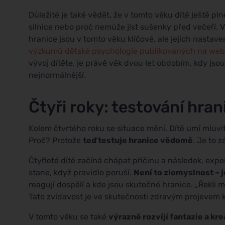
Důležité je také vědět, že v tomto věku dítě ještě p
silnice nebo proč nemůže jíst sušenky před večeří. V
hranice jsou v tomto věku klíčové, ale jejich nastav
výzkumů dětské psychologie publikovaných na webu
vývoj dítěte, je právě věk dvou let obdobím, kdy js
nejnormálnější.
Čtyři roky: testování hra
Kolem čtvrtého roku se situace mění. Dítě umí mluvit,
Proč? Protože
teď testuje hranice vědomě
. Je to 
Čtyřleté dítě začíná chápat příčinu a následek, exper
stane, když pravidlo poruší.
Není to zlomyslnost – j
reagují dospělí a kde jsou skutečné hranice. „Řekli 
Tato zvídavost je ve skutečnosti zdravým projevem k
V tomto věku se také
výrazně rozvíjí fantazie a kre