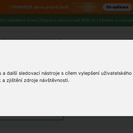
⚡
SUMMER sleva právě teď!
SUMMER
Do aplikace
00 odesíláme ihned |
Doprava zdarma nad 1800 Kč
| Výměny a vrácení
Tělo a hygiena
Děti
Muži
Zdraví
a další sledovací nástroje s cílem vylepšení uživatelskéh
a zjištění zdroje návštěvnosti.
m věku
émy
Vůně do bytu a auta