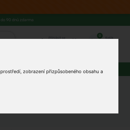
 do 90 dnů zdarma
0
Přihlásit se
Košík
Můj účet
Ferwer Club
Prodejna v Praze
Kontakty
Domácnost
Dárky
Obuv / oblečení
o prostředí, zobrazení přizpůsobeného obsahu a