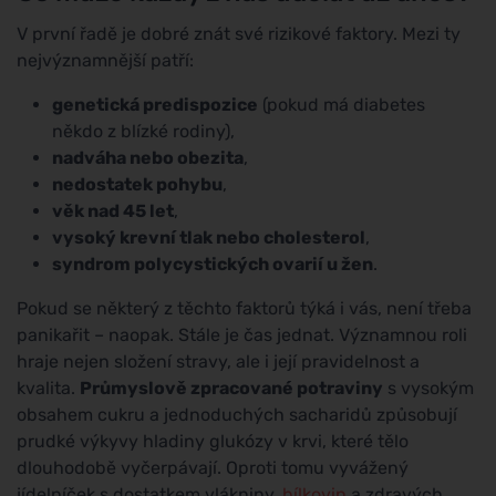
V první řadě je dobré znát své rizikové faktory. Mezi ty
nejvýznamnější patří:
genetická predispozice
(pokud má diabetes
někdo z blízké rodiny),
nadváha nebo obezita
,
nedostatek pohybu
,
věk nad 45 let
,
vysoký krevní tlak nebo cholesterol
,
syndrom polycystických ovarií u žen
.
Pokud se některý z těchto faktorů týká i vás, není třeba
panikařit – naopak. Stále je čas jednat. Významnou roli
hraje nejen složení stravy, ale i její pravidelnost a
kvalita.
Průmyslově zpracované potraviny
s vysokým
obsahem cukru a jednoduchých sacharidů způsobují
prudké výkyvy hladiny glukózy v krvi, které tělo
dlouhodobě vyčerpávají. Oproti tomu vyvážený
jídelníček s dostatkem vlákniny,
bílkovin
a zdravých