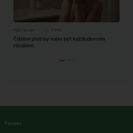
Petr Novák
7 min
Tomáš
Čištění pleti by mělo být každodenním
Jak s
rituálem
Ferwer