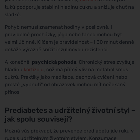
tuků podporuje stabilní hladinu cukru a snižuje chuť na
sladké.
Pohyb nemusí znamenat hodiny v posilovně. I
pravidelné procházky, jóga nebo tanec mohou být
velmi účinné. Klíčem je pravidelnost – i 30 minut denně
dokáže výrazně snížit inzulinovou rezistenci.
A konečně,
psychická pohoda
. Chronický stres zvyšuje
hladinu
kortizolu
, což má přímý vliv na metabolismus
cukrů. Praktiky jako meditace, dechová cvičení nebo
prosté „vypnutí" od obrazovek mohou mít nečekaný
přínos.
Prediabetes a udržitelný životní styl –
jak spolu souvisejí?
Možná vás překvapí, že prevence prediabetu jde ruku v
ruce s udržitelným životním stylem. Konzumace