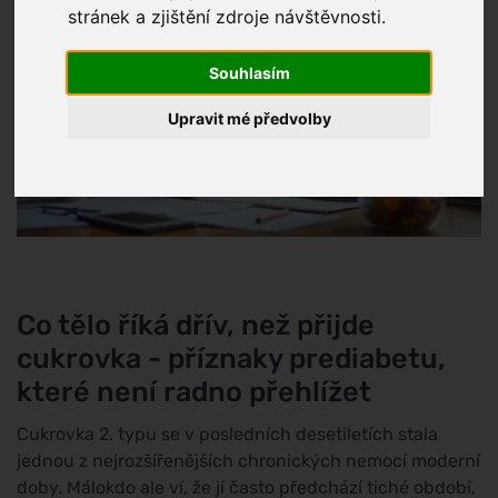
stránek a zjištění zdroje návštěvnosti.
Souhlasím
Upravit mé předvolby
Co tělo říká dřív, než přijde
cukrovka - příznaky prediabetu,
které není radno přehlížet
Cukrovka 2. typu se v posledních desetiletích stala
jednou z nejrozšířenějších chronických nemocí moderní
doby. Málokdo ale ví, že jí často předchází tiché období,