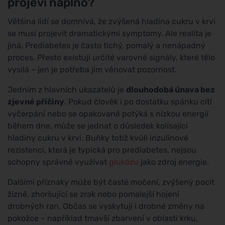
projeví naplno?
Většina lidí se domnívá, že zvýšená hladina cukru v krvi
se musí projevit dramatickými symptomy. Ale realita je
jiná. Prediabetes je často tichý, pomalý a nenápadný
proces. Přesto existují určité varovné signály, které tělo
vysílá – jen je potřeba jim věnovat pozornost.
Jedním z hlavních ukazatelů je
dlouhodobá únava bez
zjevné příčiny
. Pokud člověk i po dostatku spánku cítí
vyčerpání nebo se opakovaně potýká s nízkou energií
během dne, může se jednat o důsledek kolísající
hladiny cukru v krvi. Buňky totiž kvůli inzulínové
rezistenci, která je typická pro prediabetes, nejsou
schopny správně využívat
glukózu
jako zdroj energie.
Dalšími příznaky může být časté močení, zvýšený pocit
žízně, zhoršující se zrak nebo pomalejší hojení
drobných ran. Občas se vyskytují i drobné změny na
pokožce – například tmavší zbarvení v oblasti krku,