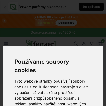
×
Ferwer: parfémy a kosmetika
Do aplikace
⚡
SUMMER sleva právě teď!
×
SUMMER
Do aplikace
Doprava zdarma nad 1800 Kč
0
Ferwer
Blog
Zdraví
Příznaky prediabetesu a co s nimi
Používáme soubory
udělat pro zdravější život
cookies
Dámské parfémy
Pánské parfémy
Unisex parfémy
Tyto webové stránky používají soubory
cookies a další sledovací nástroje s cílem
Tomáš Dvořák
8 min
31.7.2025
vylepšení uživatelského prostředí,
zobrazení přizpůsobeného obsahu a
reklam, analýzy návštěvnosti webových