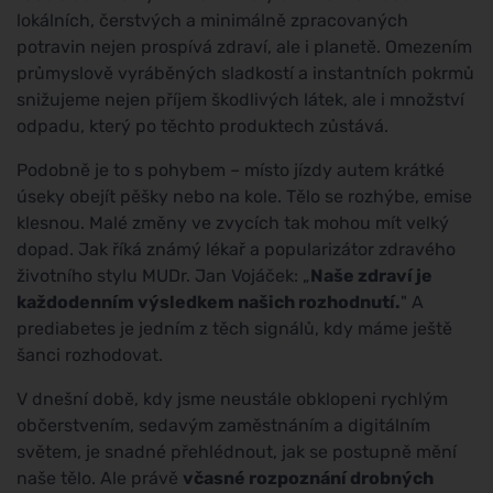
lokálních, čerstvých a minimálně zpracovaných
potravin nejen prospívá zdraví, ale i planetě. Omezením
průmyslově vyráběných sladkostí a instantních pokrmů
snižujeme nejen příjem škodlivých látek, ale i množství
odpadu, který po těchto produktech zůstává.
Podobně je to s pohybem – místo jízdy autem krátké
úseky obejít pěšky nebo na kole. Tělo se rozhýbe, emise
klesnou. Malé změny ve zvycích tak mohou mít velký
dopad. Jak říká známý lékař a popularizátor zdravého
životního stylu MUDr. Jan Vojáček: „
Naše zdraví je
každodenním výsledkem našich rozhodnutí.
" A
prediabetes je jedním z těch signálů, kdy máme ještě
šanci rozhodovat.
V dnešní době, kdy jsme neustále obklopeni rychlým
občerstvením, sedavým zaměstnáním a digitálním
světem, je snadné přehlédnout, jak se postupně mění
naše tělo. Ale právě
včasné rozpoznání drobných