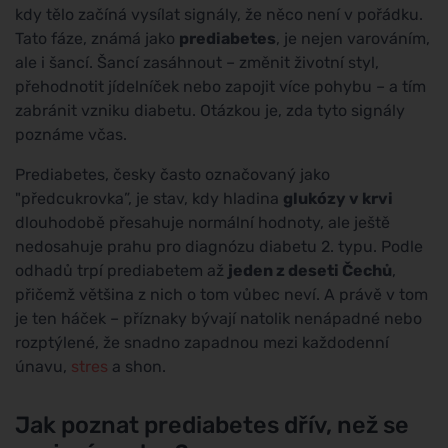
kdy tělo začíná vysílat signály, že něco není v pořádku.
Tato fáze, známá jako
prediabetes
, je nejen varováním,
ale i šancí. Šancí zasáhnout – změnit životní styl,
přehodnotit jídelníček nebo zapojit více pohybu – a tím
zabránit vzniku diabetu. Otázkou je, zda tyto signály
poznáme včas.
Prediabetes, česky často označovaný jako
"předcukrovka”, je stav, kdy hladina
glukózy v krvi
dlouhodobě přesahuje normální hodnoty, ale ještě
nedosahuje prahu pro diagnózu diabetu 2. typu. Podle
odhadů trpí prediabetem až
jeden z deseti Čechů
,
přičemž většina z nich o tom vůbec neví. A právě v tom
je ten háček – příznaky bývají natolik nenápadné nebo
rozptýlené, že snadno zapadnou mezi každodenní
únavu,
stres
a shon.
Jak poznat prediabetes dřív, než se