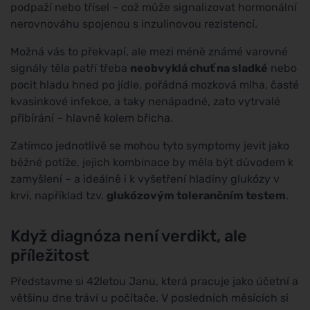
podpaží nebo třísel – což může signalizovat hormonální
nerovnováhu spojenou s inzulinovou rezistencí.
Možná vás to překvapí, ale mezi méně známé varovné
signály těla patří třeba
neobvyklá chuť na sladké
nebo
pocit hladu hned po jídle, pořádná mozková mlha, časté
kvasinkové infekce, a taky nenápadné, zato vytrvalé
přibírání – hlavně kolem břicha.
Zatímco jednotlivě se mohou tyto symptomy jevit jako
běžné potíže, jejich kombinace by měla být důvodem k
zamyšlení – a ideálně i k vyšetření hladiny glukózy v
krvi, například tzv.
glukózovým tolerančním testem
.
Když diagnóza není verdikt, ale
příležitost
Představme si 42letou Janu, která pracuje jako účetní a
většinu dne tráví u počítače. V posledních měsících si