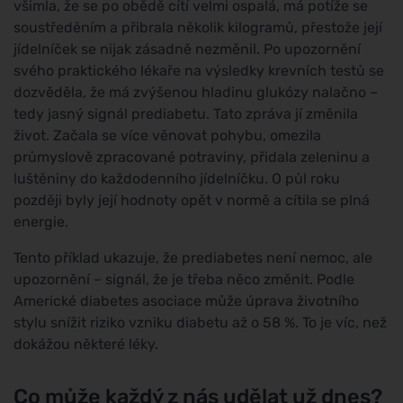
všimla, že se po obědě cítí velmi ospalá, má potíže se
soustředěním a přibrala několik kilogramů, přestože její
jídelníček se nijak zásadně nezměnil. Po upozornění
svého praktického lékaře na výsledky krevních testů se
dozvěděla, že má zvýšenou hladinu glukózy nalačno –
tedy jasný signál prediabetu. Tato zpráva jí změnila
život. Začala se více věnovat pohybu, omezila
průmyslově zpracované potraviny, přidala zeleninu a
luštěniny do každodenního jídelníčku. O půl roku
později byly její hodnoty opět v normě a cítila se plná
energie.
Tento příklad ukazuje, že prediabetes není nemoc, ale
upozornění – signál, že je třeba něco změnit. Podle
Americké diabetes asociace může úprava životního
stylu snížit riziko vzniku diabetu až o 58 %. To je víc, než
dokážou některé léky.
Co může každý z nás udělat už dnes?