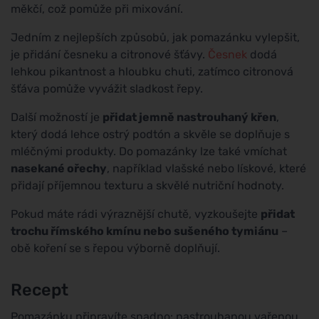
měkčí, což pomůže při mixování.
Jedním z nejlepších způsobů, jak pomazánku vylepšit,
je přidání česneku a citronové šťávy.
Česnek
dodá
lehkou pikantnost a hloubku chuti, zatímco citronová
šťáva pomůže vyvážit sladkost řepy.
Další možností je
přidat jemně nastrouhaný křen
,
který dodá lehce ostrý podtón a skvěle se doplňuje s
mléčnými produkty. Do pomazánky lze také vmíchat
nasekané ořechy
, například vlašské nebo lískové, které
přidají příjemnou texturu a skvělé nutriční hodnoty.
Pokud máte rádi výraznější chutě, vyzkoušejte
přidat
trochu římského kmínu nebo sušeného tymiánu
–
obě koření se s řepou výborně doplňují.
Recept
Pomazánku připravíte snadno: nastrouhanou vařenou