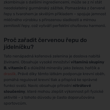
zkombinuje s dalšími ingrediencemi, může se z ní stát
neodolatelný gurmánský zážitek. Pomazánka z červené
řepy s tvarohem je skvělým příkladem – spojuje jemnost
mléčného výrobku s přirozenou sladkostí a mírnou
zemitostí řepy, což vytváří perfektní chuťovou harmonii.
Proč zařadit červenou řepu do
jídelníčku?
Tato nenápadná kořenová zelenina je doslova nabitá
živinami. Obsahuje vysoké množství
vitamínů skupiny
B, vitamín C
a důležité minerály jako železo, hořčík a
draslík
. Právě díky těmto látkám podporuje krevní oběh,
pomáhá regulovat krevní tlak a přispívá ke správné
funkci svalů. Navíc obsahuje přírodní
nitrátové
sloučeniny
, které mohou zlepšit výkonnost při fyzické
aktivitě – z tohoto důvodu je často doporučována
sportovcům.