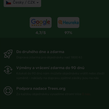
Česky / CZK
4,7/5
97%
Do druhého dne a zdarma
Doprava zdarma pro objednávky nad 1800 Kč
Výměny a vrácení zdarma do 90 dnů
Kdykoli do 90 dnů nám můžete objednávku vrátit nebo zboží
vyměnit - náklady na dopravu zpětné zásilky jsou na nás
Podpora nadace Trees.org
Za každou objednávku vysadíme strom! Více
O nás
.