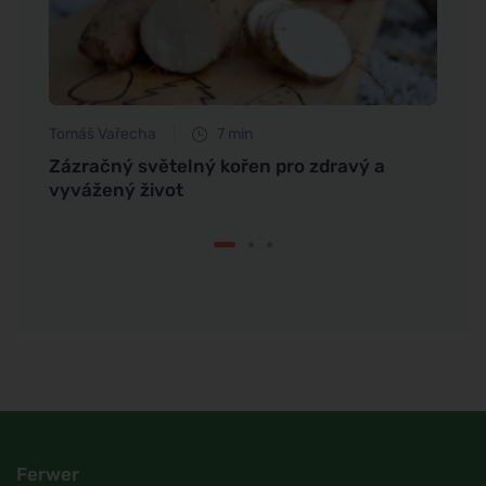
Tomáš Vařecha
7 min
Eva No
Zázračný světelný kořen pro zdravý a
Tvaro
vyvážený život
krásn
Ferwer