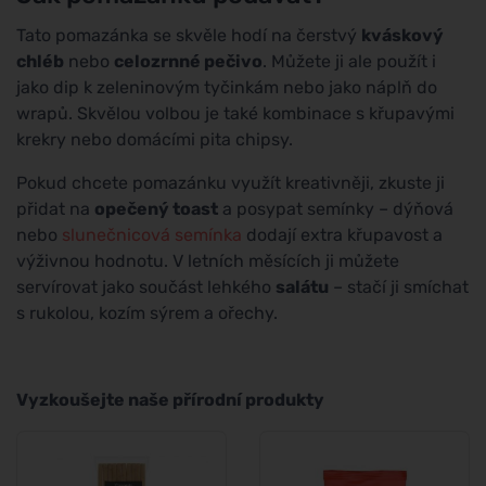
Tato pomazánka se skvěle hodí na čerstvý
kváskový
chléb
nebo
celozrnné pečivo
. Můžete ji ale použít i
jako dip k zeleninovým tyčinkám nebo jako náplň do
wrapů. Skvělou volbou je také kombinace s křupavými
krekry nebo domácími pita chipsy.
Pokud chcete pomazánku využít kreativněji, zkuste ji
přidat na
opečený toast
a posypat semínky – dýňová
nebo
slunečnicová semínka
dodají extra křupavost a
výživnou hodnotu. V letních měsících ji můžete
servírovat jako součást lehkého
salátu
– stačí ji smíchat
s rukolou, kozím sýrem a ořechy.
Vyzkoušejte naše přírodní produkty