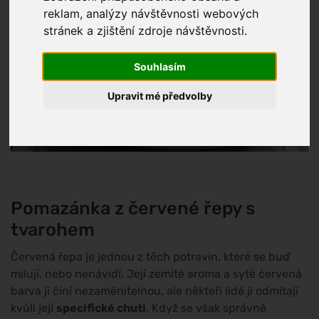
reklam, analýzy návštěvnosti webových
stránek a zjištění zdroje návštěvnosti.
Souhlasím
Upravit mé předvolby
Pomazánka z červené řepy s
tvarohem
Červená řepa je jednou z těch potravin, které se buď
milují, nebo nenávidí. Její zemité aroma a sytě červená
barva ji činí nezaměnitelnou, ale někteří lidé ji odmítají
kvůli její
specifické chuti
. Když se však správně