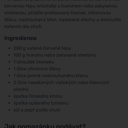
červenou řepu smícháte s tvarohem nebo zakysanou
smetanou, přidáte prolisovaný česnek, citronovou
šťávu, nastrouhaný křen, nasekané ořechy a dochutíte
kořením dle chuti.
Ingredience
200 g vařené červené řepy
100 g tvarohu nebo zakysané smetany
1 stroužek česneku
1 lžíce citronové šťávy
1 lžíce jemně nastrouhaného křenu
2 lžíce nasekaných vlašských nebo lískových
ořechů
špetka římského kmínu
špetka sušeného tymiánu
sůl a pepř podle chuti
Jak pomazánku podávat?