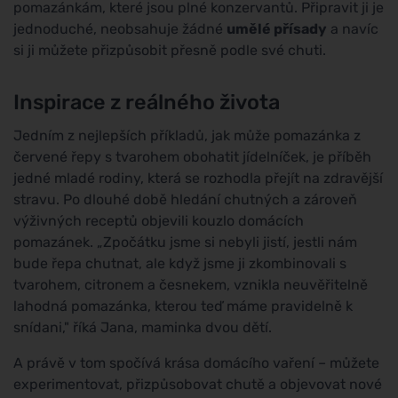
pomazánkám, které jsou plné konzervantů. Připravit ji je
jednoduché, neobsahuje žádné
umělé přísady
a navíc
si ji můžete přizpůsobit přesně podle své chuti.
Inspirace z reálného života
Jedním z nejlepších příkladů, jak může pomazánka z
červené řepy s tvarohem obohatit jídelníček, je příběh
jedné mladé rodiny, která se rozhodla přejít na zdravější
stravu. Po dlouhé době hledání chutných a zároveň
výživných receptů objevili kouzlo domácích
pomazánek. „Zpočátku jsme si nebyli jistí, jestli nám
bude řepa chutnat, ale když jsme ji zkombinovali s
tvarohem, citronem a česnekem, vznikla neuvěřitelně
lahodná pomazánka, kterou teď máme pravidelně k
snídani," říká Jana, maminka dvou dětí.
A právě v tom spočívá krása domácího vaření – můžete
experimentovat, přizpůsobovat chutě a objevovat nové