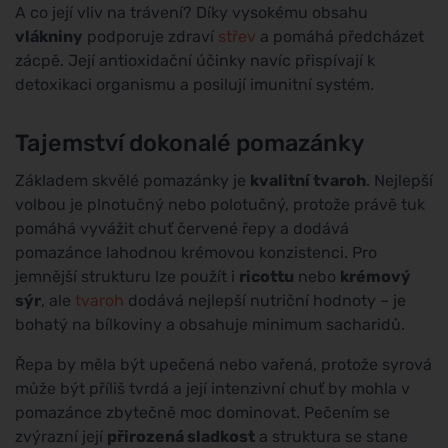
A co její vliv na trávení? Díky vysokému obsahu
vlákniny
podporuje zdraví
střev
a pomáhá předcházet
zácpě. Její antioxidační účinky navíc přispívají k
detoxikaci organismu a posilují imunitní systém.
Tajemství dokonalé pomazánky
Základem skvělé pomazánky je
kvalitní tvaroh
. Nejlepší
volbou je plnotučný nebo polotučný, protože právě tuk
pomáhá vyvážit chuť červené řepy a dodává
pomazánce lahodnou krémovou konzistenci. Pro
jemnější strukturu lze použít i
ricottu
nebo
krémový
sýr
, ale
tvaroh
dodává nejlepší nutriční hodnoty – je
bohatý na bílkoviny a obsahuje minimum sacharidů.
Řepa by měla být upečená nebo vařená, protože syrová
může být příliš tvrdá a její intenzivní chuť by mohla v
pomazánce zbytečně moc dominovat. Pečením se
zvýrazní její
přirozená sladkost
a struktura se stane