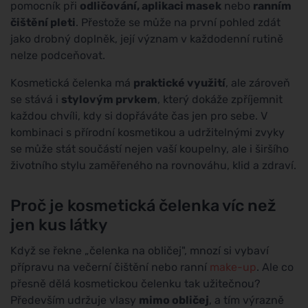
pomocník při
odličování, aplikaci masek
nebo
ranním
čištění pleti
. Přestože se může na první pohled zdát
jako drobný doplněk, její význam v každodenní rutině
nelze podceňovat.
Kosmetická čelenka má
praktické využití
, ale zároveň
se stává i
stylovým prvkem
, který dokáže zpříjemnit
každou chvíli, kdy si dopřáváte čas jen pro sebe. V
kombinaci s přírodní kosmetikou a udržitelnými zvyky
se může stát součástí nejen vaší koupelny, ale i širšího
životního stylu zaměřeného na rovnováhu, klid a zdraví.
Proč je kosmetická čelenka víc než
jen kus látky
Když se řekne „čelenka na obličej", mnozí si vybaví
přípravu na večerní čištění nebo ranní
make-up
. Ale co
přesně dělá kosmetickou čelenku tak užitečnou?
Především udržuje vlasy
mimo obličej
, a tím výrazně