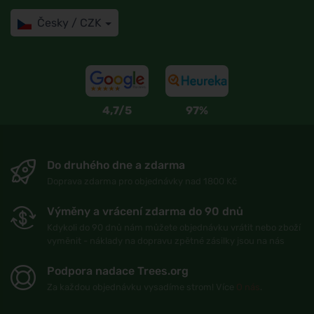
Česky / CZK
4,7/5
97%
Do druhého dne a zdarma
Doprava zdarma pro objednávky nad 1800 Kč
Výměny a vrácení zdarma do 90 dnů
Kdykoli do 90 dnů nám můžete objednávku vrátit nebo zboží
vyměnit - náklady na dopravu zpětné zásilky jsou na nás
Podpora nadace Trees.org
Za každou objednávku vysadíme strom! Více
O nás
.