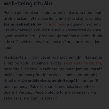
well-being rituálu
Péče o pleť není jen o odstranění make-upu nebo boji
proti vráskám. Stále více lidí vnímá tyto okamžiky jako
formu sebeobsluhy
,
mindfulness
a duševní hygieny.
Právě v takových chvílích získává kosmetická čelenka
symbolické místo – představuje začátek malého rituálu,
kdy se člověk na chvíli zastaví a věnuje pozornost jen
sobě.
Představte si klidný večer po náročném dni. Napustíte
si teplou vodu, zapálíte si svíčku s
esenciálním olejem
,
nasadíte si čelenku a začnete provádět jemnou masáž
obličeje pomocí přírodního oleje. I takto jednoduchý
rituál dokáže
snížit stres, uvolnit napětí
a podpořit
pocit pohody. Jak říká známá americká kosmetička
Joanna Vargas: „Péče o pleť je forma sebelásky – a
sebeláska je klíčem ke zdraví."