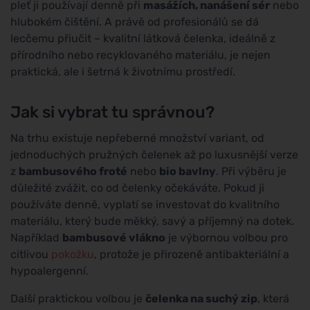
pleť ji používají denně při
masážích, nanášení sér
nebo
hlubokém čištění. A právě od profesionálů se dá
lecčemu přiučit – kvalitní látková čelenka, ideálně z
přírodního nebo recyklovaného materiálu, je nejen
praktická, ale i šetrná k životnímu prostředí.
Jak si vybrat tu správnou?
Na trhu existuje nepřeberné množství variant, od
jednoduchých pružných čelenek až po luxusnější verze
z
bambusového froté
nebo
bio bavlny
. Při výběru je
důležité zvážit, co od čelenky očekáváte. Pokud ji
používáte denně, vyplatí se investovat do kvalitního
materiálu, který bude měkký, savý a příjemný na dotek.
Například
bambusové vlákno
je výbornou volbou pro
citlivou
pokožku
, protože je přirozeně antibakteriální a
hypoalergenní.
Další praktickou volbou je
čelenka na suchý zip
, která