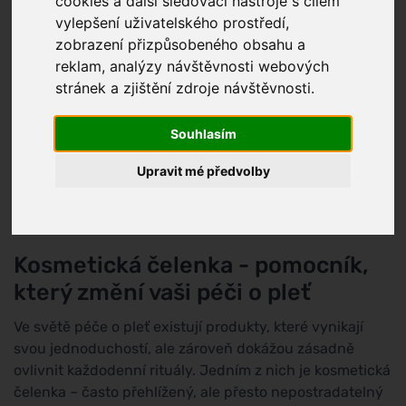
cookies a další sledovací nástroje s cílem
vylepšení uživatelského prostředí,
zobrazení přizpůsobeného obsahu a
reklam, analýzy návštěvnosti webových
stránek a zjištění zdroje návštěvnosti.
Souhlasím
Upravit mé předvolby
Kosmetická čelenka - pomocník,
který změní vaši péči o pleť
Ve světě péče o pleť existují produkty, které vynikají
svou jednoduchostí, ale zároveň dokážou zásadně
ovlivnit každodenní rituály. Jedním z nich je kosmetická
čelenka – často přehlížený, ale přesto nepostradatelný