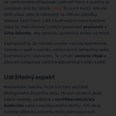
se velmi snadno přizpůsobí velikosti hlavy a snadno se
sundává, aniž by tahala
vlasy
. To ocení každý, kdo má
delší vlasy nebo je náchylný na citlivou pokožku
vlasové části hlavy. Lidé s kudrnatými nebo hustými
vlasy by měli věnovat zvláštní pozornost
pružnosti
a
šířce čelenky
, aby opravdu spolehlivě držela na místě.
Zajímavostí je, že některé značky nabízejí kosmetické
čelenky v sadě s ručníky, odličovacími tamponky nebo
kosmetickými rukavicemi. To vytváří
ucelený rituál
a
zároveň podporuje udržitelnější přístup k péči o pleť.
Udržitelný aspekt
Kosmetická čelenka může být také součástí
ekologického životního stylu. Mnoho výrobců dnes
nabízí čelenky vyráběné z
certifikovaných bio
materiálů
nebo z recyklovaného textilu. Tím, že si
zvolíme látkovou variantu místo jednorázových