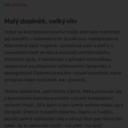
na
spánek
.
Malý doplněk, velký vliv
I když se kosmetická čelenka může zdát jako maličkost,
její benefity v každodenním životě jsou nepopiratelné.
Napomáhá lepší hygieně, usnadňuje péči o pleť a v
neposlední řadě se stává součástí udržitelnějšího
životního stylu. V kombinaci s přírodní kosmetikou,
opakovaně použitelnými odličovacími tamponky a
ekologickými čisticími produkty vytváří prostředí, které
prospívá nejen naší pleti, ale i planetě.
Jedna zákaznice, paní Alena z Brna, třeba popisuje, jak
jí kosmetická čelenka pomohla vytvořit každodenní
večerní rituál: „Dřív jsem si jen rychle setřela make-up a
šla spát. Dnes si nasadím čelenku, zapnu si hudbu,
použiji jemný odličovací olej a věnuji těch pár minut jen
sobě. Je to obrovský rozdíl – na pleti i na duši."