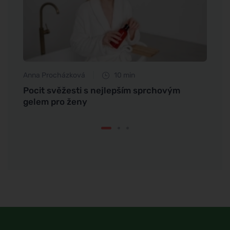
Anna Procházková
10 min
Jan S
rfému
Pocit svěžesti s nejlepším sprchovým
Miner
gelem pro ženy