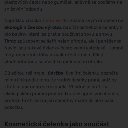
plastových čepic nebo gumiček, aktivně se podílíme na
snižování odpadu.
Například značka
Tierra Verde
, známá svým důrazem na
ekologii
a
českou výrobu
, nabízí kosmetické čelenky z
bio bavlny, které lze prát a používat znovu a znovu.
Tímto způsobem se šetří nejen příroda, ale i peněženka.
Navíc jsou takové čelenky často velmi estetické – jemné
tóny, decentní střihy a kvalitní šití z nich dělají
plnohodnotnou součást koupelnového rituálu.
Důležitou roli hraje i
údržba
. Kvalitní čelenku poznáte
mimo jiné podle toho, že vydrží desítky praní, aniž by
ztratila tvar nebo se rozpadla. Vhodné je prát ji v
ekologickém pracím prostředku bez agresivní chemie,
protože to chrání nejen samotný materiál, ale i naši
pokožku.
Kosmetická čelenka jako součást