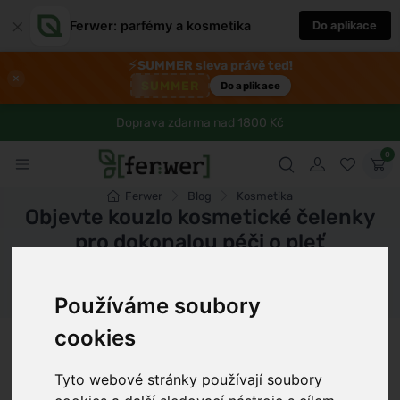
×
Ferwer: parfémy a kosmetika
Do aplikace
⚡
SUMMER sleva právě teď!
×
SUMMER
Do aplikace
Doprava zdarma nad 1800 Kč
0
Ferwer
Blog
Kosmetika
Objevte kouzlo kosmetické čelenky
pro dokonalou péči o pleť
Dámské parfémy
Pánské parfémy
Unisex parfémy
Používáme soubory
cookies
Tomáš Dvořák
9 min
14.4.2025
Tyto webové stránky používají soubory