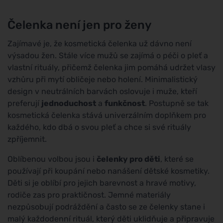
Čelenka není jen pro ženy
Zajímavé je, že kosmetická čelenka už dávno není
výsadou žen. Stále více mužů se zajímá o péči o pleť a
vlastní rituály, přičemž čelenka jim pomáhá udržet vlasy
vzhůru při mytí obličeje nebo holení. Minimalistický
design v neutrálních barvách oslovuje i muže, kteří
preferují
jednoduchost
a
funkčnost
. Postupně se tak
kosmetická čelenka stává univerzálním doplňkem pro
každého, kdo dbá o svou pleť a chce si své rituály
zpříjemnit.
Oblíbenou volbou jsou i
čelenky pro děti
, které se
používají při koupání nebo nanášení dětské kosmetiky.
Děti si je oblíbí pro jejich barevnost a hravé motivy,
rodiče zas pro praktičnost. Jemné materiály
nezpůsobují podráždění a často se ze čelenky stane i
malý každodenní rituál, který děti uklidňuje a připravuje