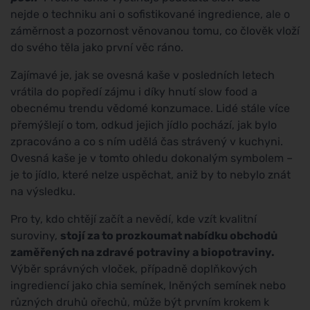
nejde o techniku ani o sofistikované ingredience, ale o
záměrnost a pozornost věnovanou tomu, co člověk vloží
do svého těla jako první věc ráno.
Zajímavé je, jak se ovesná kaše v posledních letech
vrátila do popředí zájmu i díky hnutí slow food a
obecnému trendu vědomé konzumace. Lidé stále více
přemýšlejí o tom, odkud jejich jídlo pochází, jak bylo
zpracováno a co s ním udělá čas strávený v kuchyni.
Ovesná kaše je v tomto ohledu dokonalým symbolem –
je to jídlo, které nelze uspěchat, aniž by to nebylo znát
na výsledku.
Pro ty, kdo chtějí začít a nevědí, kde vzít kvalitní
suroviny,
stojí za to prozkoumat nabídku obchodů
zaměřených na zdravé potraviny a biopotraviny.
Výběr správných vloček, případně doplňkových
ingrediencí jako chia semínek, lněných semínek nebo
různých druhů ořechů, může být prvním krokem k