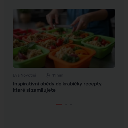
Eva Novotná
11 min
Petr N
Inspirativní obědy do krabičky recepty,
Silná
které si zamilujete
rovn