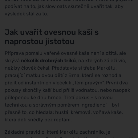
podívat na to, jak slow oats skutečně uvařit tak, aby
výsledek stál za to.
Jak uvařit ovesnou kaši s
naprostou jistotou
Příprava pomalu vařené ovesné kaše není složitá, ale
skrývá
několik drobných triků
, na kterých záleží víc,
než by člověk čekal. Představte si třeba Markétu,
pracující matku dvou dětí z Brna, která se rozhodla
přejít od instantních vloček k „těm pravým". První dva
pokusy skončily kaší buď příliš vodnatou, nebo naopak
přilepenou ke dnu hrnce. Třetí pokus – s novou
technikou a správným poměrem ingrediencí – byl
přesně to, co hledala: hustá, krémová, voňavá kaše,
která děti snědly bez reptání.
Základní pravidlo, které Markétu zachránilo, je