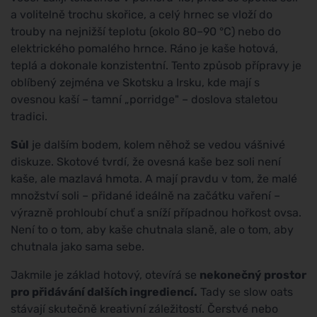
a volitelně trochu skořice, a celý hrnec se vloží do
trouby na nejnižší teplotu (okolo 80–90 °C) nebo do
elektrického pomalého hrnce. Ráno je kaše hotová,
teplá a dokonale konzistentní. Tento způsob přípravy je
oblíbený zejména ve Skotsku a Irsku, kde mají s
ovesnou kaší – tamní „porridge" – doslova staletou
tradici.
Sůl
je dalším bodem, kolem něhož se vedou vášnivé
diskuze. Skotové tvrdí, že ovesná kaše bez soli není
kaše, ale mazlavá hmota. A mají pravdu v tom, že malé
množství soli – přidané ideálně na začátku vaření –
výrazně prohloubí chuť a sníží případnou hořkost ovsa.
Není to o tom, aby kaše chutnala slaně, ale o tom, aby
chutnala jako sama sebe.
Jakmile je základ hotový, otevírá se
nekonečný prostor
pro přidávání dalších ingrediencí.
Tady se slow oats
stávají skutečně kreativní záležitostí. Čerstvé nebo