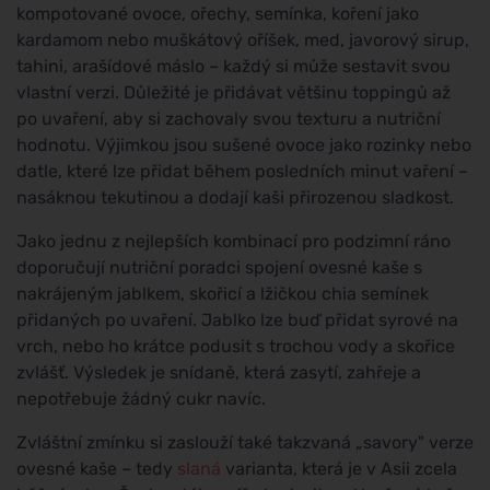
kompotované ovoce, ořechy, semínka, koření jako
kardamom nebo muškátový oříšek, med, javorový sirup,
tahini, arašídové máslo – každý si může sestavit svou
vlastní verzi. Důležité je přidávat většinu toppingů až
po uvaření, aby si zachovaly svou texturu a nutriční
hodnotu. Výjimkou jsou sušené ovoce jako rozinky nebo
datle, které lze přidat během posledních minut vaření –
nasáknou tekutinou a dodají kaši přirozenou sladkost.
Jako jednu z nejlepších kombinací pro podzimní ráno
doporučují nutriční poradci spojení ovesné kaše s
nakrájeným jablkem, skořicí a lžičkou chia semínek
přidaných po uvaření. Jablko lze buď přidat syrové na
vrch, nebo ho krátce podusit s trochou vody a skořice
zvlášť. Výsledek je snídaně, která zasytí, zahřeje a
nepotřebuje žádný cukr navíc.
Zvláštní zmínku si zaslouží také takzvaná „savory" verze
ovesné kaše – tedy
slaná
varianta, která je v Asii zcela