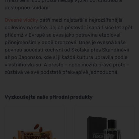
i mezi těmi, kdo prostě hledají výživnou, chutnou a
dostupnou snídani.
Ovesné vločky
patří mezi nejstarší a nejrozšířenější
obiloviny na světě. Jejich pěstování sahá tisíce let zpět,
přičemž v Evropě se oves jako potravina etabloval
přinejmenším v době bronzové. Dnes je ovesná kaše
pevnou součástí kuchyní od Skotska přes Skandinávii
až po Japonsko, kde si ji každá kultura upravila podle
vlastního vkusu. A přesto – nebo možná právě proto –
zůstává ve své podstatě překvapivě jednoduchá.
Vyzkoušejte naše přírodní produkty