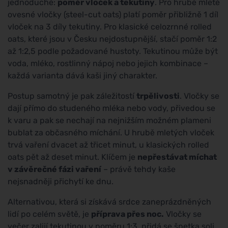
jednoduché:
poměr vloček a tekutiny
. Pro hrubě mleté
ovesné vločky (steel-cut oats) platí poměr přibližně 1 díl
vloček na 3 díly tekutiny. Pro klasické celozrnné rolled
oats, které jsou v Česku nejdostupnější, stačí poměr 1:2
až 1:2,5 podle požadované hustoty. Tekutinou může být
voda, mléko, rostlinný nápoj nebo jejich kombinace –
každá varianta dává kaši jiný charakter.
Postup samotný je pak záležitostí
trpělivosti
. Vločky se
dají přímo do studeného mléka nebo vody, přivedou se
k varu a pak se nechají na nejnižším možném plameni
bublat za občasného míchání. U hrubě mletých vloček
trvá vaření dvacet až třicet minut, u klasických rolled
oats pět až deset minut. Klíčem je
nepřestávat míchat
v závěrečné fázi vaření
– právě tehdy kaše
nejsnadněji přichytí ke dnu.
Alternativou, která si získává srdce zaneprázdněných
lidí po celém světě, je
příprava přes noc.
Vločky se
večer zalijí tekutinou v poměru 1:3, přidá se špetka soli