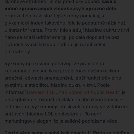
škrobové struktury. To má praktický dopad:
kaše z
méně zpracovaných vloček zasytí výrazně déle
,
protože tělo tráví složitější škroby pomaleji, a
glykemický index takového jídla je podstatně nižší než
u instantní verze. Pro ty, kdo sledují hladinu cukru v krvi
nebo se snaží udržet energii po celé dopoledne bez
nutnosti svačit každou hodinu, je rozdíl velmi
hmatatelný.
Výzkumy opakovaně potvrzují, že pravidelná
konzumace ovesné kaše je spojena s nižším rizikem
srdečně-cévních onemocnění, lepší funkcí trávicího
systému a stabilitou hladiny cukru v krvi. Podle
informací
Harvard T.H. Chan School of Public Health
je
beta-glukan – rozpustná vláknina obsažená v ovsu –
jednou z nejvýzkumnějších složek potravy ve vztahu ke
snižování hladiny LDL cholesterolu. To není
marketingový slogan, to je solidně podložená věda.
Jenže věda sama o sobě kaši neochutí. Proto se pojďme