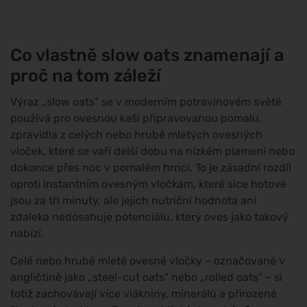
Co vlastně slow oats znamenají a
proč na tom záleží
Výraz „slow oats" se v moderním potravinovém světě
používá pro ovesnou kaši připravovanou pomalu,
zpravidla z celých nebo hrubě mletých ovesných
vloček, které se vaří delší dobu na nízkém plameni nebo
dokonce přes noc v pomalém hrnci. To je zásadní rozdíl
oproti instantním ovesným vločkám, které sice hotové
jsou za tři minuty, ale jejich nutriční hodnota ani
zdaleka nedosahuje potenciálu, který oves jako takový
nabízí.
Celé nebo hrubě mleté ovesné vločky – označované v
angličtině jako „steel-cut oats" nebo „rolled oats" – si
totiž zachovávají více vlákniny, minerálů a přirozené