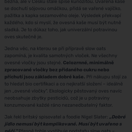
běžná, ale v Česku stále spíše kuriozitou. Uvařená kaše
se dochutí sójovou omáčkou, přidá se vařené vajíčko,
pažitka a kapka sezamového oleje. Výsledek překvapí
každého, kdo si myslí, že ovesná kaše musí být nutně
sladká. Je to důkaz toho, jak univerzální potravinou
oves skutečně je.
Jedna věc, na kterou se při přípravě slow oats
zapomíná, je kvalita samotných vloček. Ne všechny
ovesné vločky jsou stejné.
Celozrnné, minimálně
zpracované vločky bez přidaného cukru nebo
příchutí jsou základem dobré kaše.
Při nákupu stojí za
to hledat bio certifikaci a co nejkratší složení – ideálně
jen „ovesné vločky". Ekologicky pěstovaný oves navíc
neobsahuje zbytky pesticidů, což je u potraviny
konzumované každé ráno nezanedbatelný faktor.
Jak řekl britský spisovatel a foodie Nigel Slater:
„Dobré
jídlo nemusí být komplikované. Musí být uvařeno s
péčí."
Přesně tohle vystihuje podstatu slow oats –