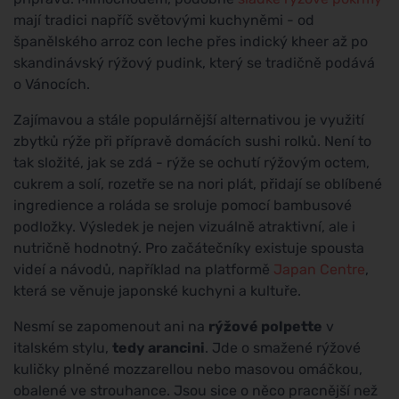
mají tradici napříč světovými kuchyněmi - od
španělského arroz con leche přes indický kheer až po
skandinávský rýžový pudink, který se tradičně podává
o Vánocích.
Zajímavou a stále populárnější alternativou je využití
zbytků rýže při přípravě domácích sushi rolků. Není to
tak složité, jak se zdá - rýže se ochutí rýžovým octem,
cukrem a solí, rozetře se na nori plát, přidají se oblíbené
ingredience a roláda se sroluje pomocí bambusové
podložky. Výsledek je nejen vizuálně atraktivní, ale i
nutričně hodnotný. Pro začátečníky existuje spousta
videí a návodů, například na platformě
Japan Centre
,
která se věnuje japonské kuchyni a kultuře.
Nesmí se zapomenout ani na
rýžové polpette
v
italském stylu,
tedy arancini
. Jde o smažené rýžové
kuličky plněné mozzarellou nebo masovou omáčkou,
obalené ve strouhance. Jsou sice o něco pracnější než