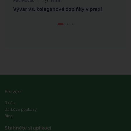
Petr Novák
11 min
Petr N
 mysl
Vývar vs. kolagenové doplňky v praxi
Vyzko
klasi
Ferwer
O nás
Dárkové poukazy
Blog
Stáhněte si aplikaci