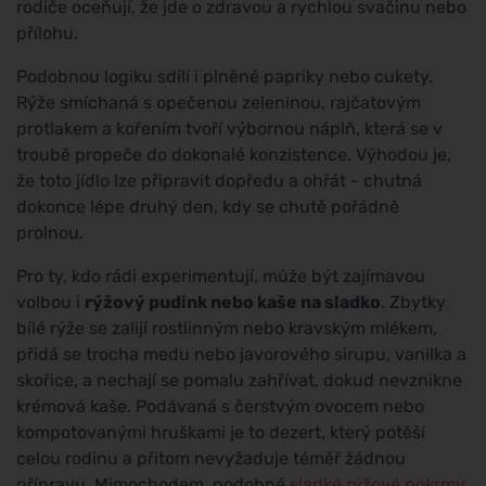
rodiče oceňují, že jde o zdravou a rychlou svačinu nebo
přílohu.
Podobnou logiku sdílí i plněné papriky nebo cukety.
Rýže smíchaná s opečenou zeleninou, rajčatovým
protlakem a kořením tvoří výbornou náplň, která se v
troubě propeče do dokonalé konzistence. Výhodou je,
že toto jídlo lze připravit dopředu a ohřát - chutná
dokonce lépe druhý den, kdy se chutě pořádně
prolnou.
Pro ty, kdo rádi experimentují, může být zajímavou
volbou i
rýžový pudink nebo kaše na sladko
. Zbytky
bílé rýže se zalijí rostlinným nebo kravským mlékem,
přidá se trocha medu nebo javorového sirupu, vanilka a
skořice, a nechají se pomalu zahřívat, dokud nevznikne
krémová kaše. Podávaná s čerstvým ovocem nebo
kompotovanými hruškami je to dezert, který potěší
celou rodinu a přitom nevyžaduje téměř žádnou
přípravu. Mimochodem, podobné
sladké rýžové pokrmy