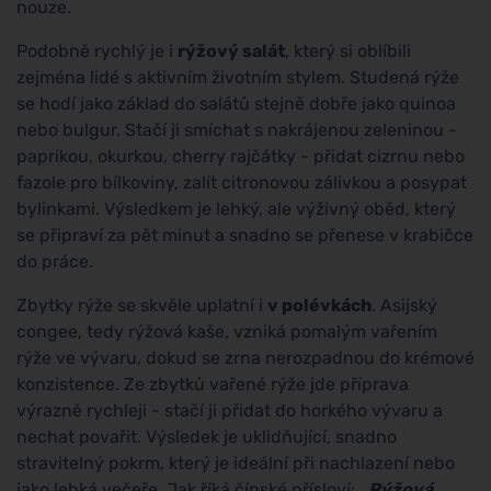
nouze.
Podobně rychlý je i
rýžový salát
, který si oblíbili
zejména lidé s aktivním životním stylem. Studená rýže
se hodí jako základ do salátů stejně dobře jako quinoa
nebo bulgur. Stačí ji smíchat s nakrájenou zeleninou -
paprikou, okurkou, cherry rajčátky - přidat cizrnu nebo
fazole pro bílkoviny, zalít citronovou zálivkou a posypat
bylinkami. Výsledkem je lehký, ale výživný oběd, který
se připraví za pět minut a snadno se přenese v krabičce
do práce.
Zbytky rýže se skvěle uplatní i
v polévkách
. Asijský
congee, tedy rýžová kaše, vzniká pomalým vařením
rýže ve vývaru, dokud se zrna nerozpadnou do krémové
konzistence. Ze zbytků vařené rýže jde příprava
výrazně rychleji - stačí ji přidat do horkého vývaru a
nechat povařit. Výsledek je uklidňující, snadno
stravitelný pokrm, který je ideální při nachlazení nebo
jako lehká večeře. Jak říká čínské přísloví:
„Rýžová