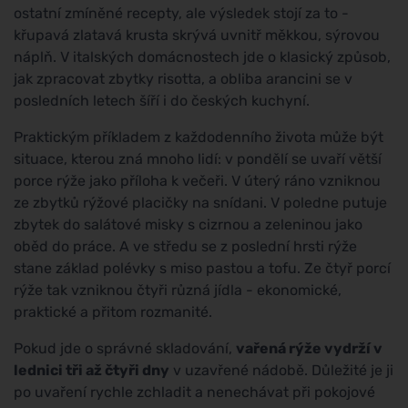
ostatní zmíněné recepty, ale výsledek stojí za to -
křupavá zlatavá krusta skrývá uvnitř měkkou, sýrovou
náplň. V italských domácnostech jde o klasický způsob,
jak zpracovat zbytky risotta, a obliba arancini se v
posledních letech šíří i do českých kuchyní.
Praktickým příkladem z každodenního života může být
situace, kterou zná mnoho lidí: v pondělí se uvaří větší
porce rýže jako příloha k večeři. V úterý ráno vzniknou
ze zbytků rýžové placičky na snídani. V poledne putuje
zbytek do salátové misky s cizrnou a zeleninou jako
oběd do práce. A ve středu se z poslední hrsti rýže
stane základ polévky s miso pastou a tofu. Ze čtyř porcí
rýže tak vzniknou čtyři různá jídla - ekonomické,
praktické a přitom rozmanité.
Pokud jde o správné skladování,
vařená rýže vydrží v
lednici tři až čtyři dny
v uzavřené nádobě. Důležité je ji
po uvaření rychle zchladit a nenechávat při pokojové