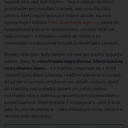
teplotě déle než dvě hodiny - teplá rýže je ideálním
prostředím pro množení bakterií, zejména Bacillus
cereus, který může způsobit trávicí obtíže. Na toto
upozorňuje i britská
Food Standards Agency
, která se
bezpečností potravin systematicky zabývá. Rýži lze
také zmrazit - v mrazáku vydrží až měsíc a po
rozmrazení v mikrovlnné troubě je téměř jako čerstvá.
Zbytky rýže jsou tedy daleko víc než jen pouhý odpad z
vaření. Jsou to
všestranná ingredience, která čeká na
svou druhou šanci
- a s trochou inspirace se z ní dá
vytvořit jídlo, které překoná i pečlivě plánovaný recept.
Ať už jde o rychlou smaženici na večeři, výživný oběd
do krabičky nebo sladký dezert pro celou rodinu,
vychladlá rýže z lednice je spolehlivým pomocníkem v
každé kuchyni. Stačí přestat ji vyhazovat a začít ji brát
jako to, čím skutečně je - jako základ pro nová, zdravá a
chutná dobrodružství.