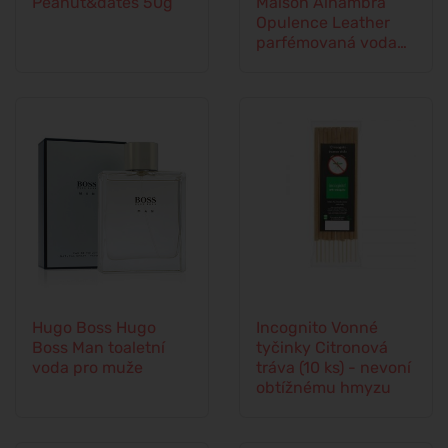
Peanut&dates 50g
Maison Alhambra
Opulence Leather
parfémovaná voda
unisex
Hugo Boss Hugo
Incognito Vonné
Boss Man toaletní
tyčinky Citronová
voda pro muže
tráva (10 ks) - nevoní
obtížnému hmyzu