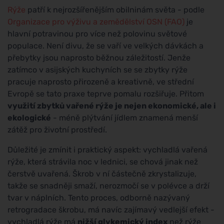
Rýže
patří k nejrozšířenějším obilninám světa - podle
Organizace pro výživu a zemědělství OSN (FAO)
je
hlavní potravinou pro více než polovinu světové
populace. Není divu, že se vaří ve velkých dávkách a
přebytky jsou naprosto běžnou záležitostí. Jenže
zatímco v asijských kuchyních se se zbytky rýže
pracuje naprosto přirozeně a kreativně, ve střední
Evropě se tato praxe teprve pomalu rozšiřuje. Přitom
využití zbytků vařené rýže je nejen ekonomické, ale i
ekologické
- méně plýtvání jídlem znamená menší
zátěž pro životní prostředí.
Důležité je zmínit i praktický aspekt: vychladlá vařená
rýže, která strávila noc v lednici, se chová jinak než
čerstvě uvařená. Škrob v ní částečně zkrystalizuje,
takže se snadněji smaží, nerozmočí se v polévce a drží
tvar v náplních. Tento proces, odborně nazývaný
retrogradace škrobu, má navíc zajímavý vedlejší efekt -
vychladlá rýže má
nižší glykemický index
než rýže