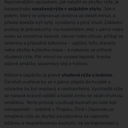
Nejznámějším způsobem, jak naložit se zbytky rýže, je
bezpochyby
smažená rýže v asijském stylu
. Jde o
pokrm, který se připravuje doslova za deset minut, a
přesto dokáže být sytý, vyvážený a plný chuti. Základní
postup je jednoduchý: na rozehřátém oleji v pánvi nebo
woku se osmahne česnek, zázvor nebo cibule, přidají se
zelenina a případně bílkovina - vajíčko, tofu, krevety
nebo zbytky kuřecího masa - a nakonec se přihodí
studená rýže. Pár minut na vysoké teplotě, trocha
sójové omáčky, sezamový olej a hotovo.
Klíčem k úspěchu je právě
studená rýže z lednice
.
Čerstvě uvařená by se v pánvi slepila do hrudek a
výsledek by byl mazlavý a nestravitelný. Vychladlá rýže
se naopak krásně oddělí a každé zrnko se obalí chutnou
omáčkou. Tento princip využívají kuchaři po celé Asii
odnepaměti - ostatně v Thajsku, Číně i Japonsku je
smažená rýže ze zbytků považována za naprosto
běžnou a respektovanou kuchyni, ne za improvizaci z