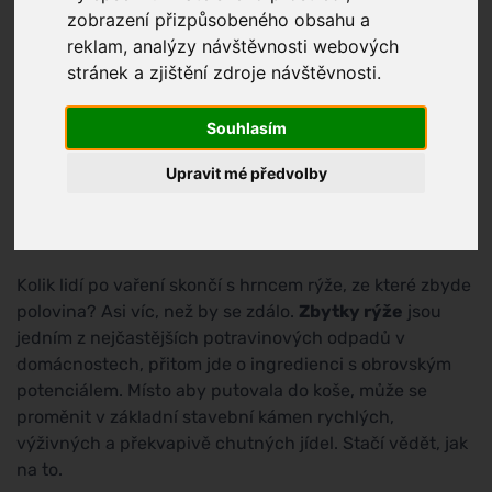
zobrazení přizpůsobeného obsahu a
reklam, analýzy návštěvnosti webových
stránek a zjištění zdroje návštěvnosti.
Souhlasím
Upravit mé předvolby
Kolik lidí po vaření skončí s hrncem rýže, ze které zbyde
polovina? Asi víc, než by se zdálo.
Zbytky rýže
jsou
jedním z nejčastějších potravinových odpadů v
domácnostech, přitom jde o ingredienci s obrovským
potenciálem. Místo aby putovala do koše, může se
proměnit v základní stavební kámen rychlých,
výživných a překvapivě chutných jídel. Stačí vědět, jak
na to.