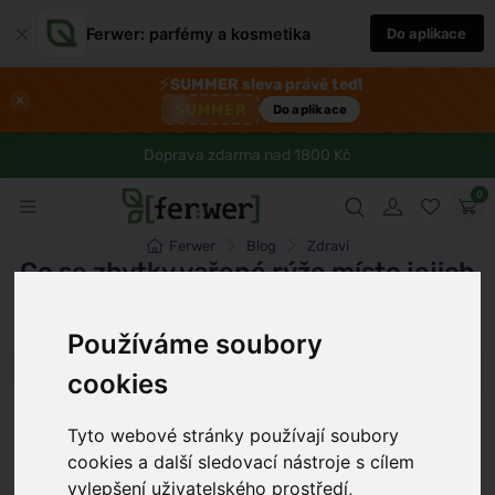
×
Ferwer: parfémy a kosmetika
Do aplikace
⚡
SUMMER sleva právě teď!
×
SUMMER
Do aplikace
Doprava zdarma nad 1800 Kč
0
Ferwer
Blog
Zdraví
Co se zbytky vařené rýže místo jejich
vyhazování
Používáme soubory
Dámské parfémy
Pánské parfémy
Unisex parfémy
cookies
Petr Novák
11 min
28.5.2026
Tyto webové stránky používají soubory
cookies a další sledovací nástroje s cílem
vylepšení uživatelského prostředí,