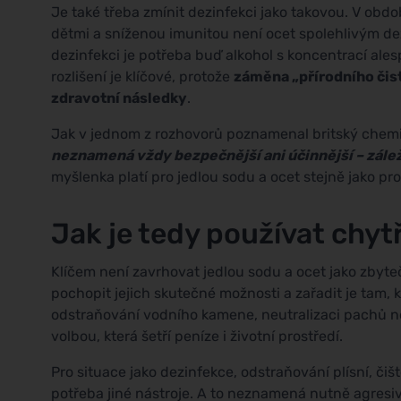
Je také třeba zmínit dezinfekci jako takovou. V o
dětmi a sníženou imunitou není ocet spolehlivým d
dezinfekci je potřeba buď alkohol s koncentrací ales
rozlišení je klíčové, protože
záměna „přírodního čist
zdravotní následky
.
Jak v jednom z rozhovorů poznamenal britský chemi
neznamená vždy bezpečnější ani účinnější – záleží
myšlenka platí pro jedlou sodu a ocet stejně jako pro
Jak je tedy používat chyt
Klíčem není zavrhovat jedlou sodu a ocet jako zbyt
pochopit jejich skutečné možnosti a zařadit je tam, 
odstraňování vodního kamene, neutralizaci pachů ne
volbou, která šetří peníze i životní prostředí.
Pro situace jako dezinfekce, odstraňování plísní, či
potřeba jiné nástroje. A to neznamená nutně agresiv