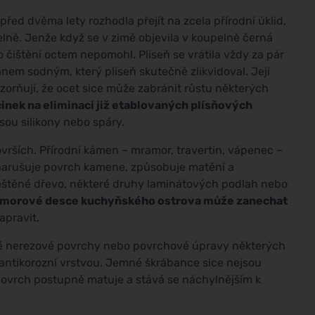
před dvěma lety rozhodla přejít na zcela přírodní úklid,
lně. Jenže když se v zimě objevila v koupelně černá
o čištění octem nepomohl. Plíseň se vrátila vždy za pár
nem sodným, který plíseň skutečně zlikvidoval. Její
orňují, že ocet sice může zabránit růstu některých
nek na eliminaci již etablovaných plísňových
sou silikony nebo spáry.
rších. Přírodní kámen – mramor, travertin, vápenec –
 narušuje povrch kamene, způsobuje matění a
eleštěné dřevo, některé druhy laminátových podlah nebo
amorové desce kuchyňského ostrova může zanechat
apravit.
ěné nerezové povrchy nebo povrchové úpravy některých
ntikorozní vrstvou. Jemné škrábance sice nejsou
povrch postupně matuje a stává se náchylnějším k