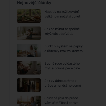
Nejnovější články
Nápady na zužitkování
velkého množství cuket
Jak se hýbat bezpečně
když vás trápí záda
Funkční systém na papíry
a účtenky krok za krokem
Suché ruce od častého
mytí a účinná péče o ně
Jak zvládnout stres z
práce a nenést ho domů
Studená jídla do práce
vám ušetří čas i peníze