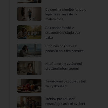
Cvičení na chodbě funguje
lépe než si myslíte i v
malém bytě
Jak podpořit dítě v
překonávání studu bez
tlaku
Proč nás bolí hlava z
počasí a co s tím pomůže
Naučte se jak zvládnout
přetížení informacemi
Zavařování bez cukru stojí
za vyzkoušení
Trénink pro lidi, kteří
nesnášejí klasické cvičení