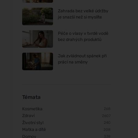
Zahrada bez velké údržby
je snazší než si myslíte
Péče o vlasy v tvrdé vodě
bez drahých produktů
Jak zvládnout spánek při
práci na směny
Allnature Bílý ocet 10 % s
Allnature Kyselina c
vůní pomeranče 5000 ml
roztok 5000 ml
Témata
Kosmetika
268
Zdraví
2607
Životní styl
240
Matka a dítě
208
Domov
338