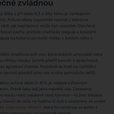
tečně zvládnou
á látka s pH okolo 8,3 a díky tomu je vynikajícím
chů. Pokud někdy zapomněli nechat v ledničce
 vědí, jak nepříjemný může být výsledek. Otevřená
rbovat pachy, protože chemicky reaguje s kyselými
guje na koberci po rozlití mléka, v botách nebo v
ištění smaltovaných van, keramických umyvadel nebo
na vlhkou houbu, jemně přetřít povrch a opláchnout.
ez agresivní chemie. Podobně se hodí na vyčištění
ze nechat působit přes noc a ráno jednoduše setřít.
seliny octové okolo 5–8 %, je naopak výborným
n. Právě tady leží jeho největší síla. Zanesená
o koutu nebo zakalené okno konvice – to jsou situace,
 hlavici do octa na hodinu či dvě a usazeniny se uvolní
lská organizace Which?
, která ho označuje za jeden z
dního kamene bez průmyslové chemie.