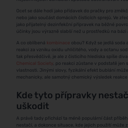
Ocet se dále hodí jako přídavek do pračky pro změkč
nebo jako součást domácích čisticích sprejů. Ve zře
jako přijatelný dezinfekční přípravek na běžné povrch
účinky jsou výrazně slabší než u prostředků na bázi
A co oblíbená
kombinace
obou? Když se jedlá soda a
reakci za vzniku oxidu uhličitého, vody a octanu so
tak přesvědčivě, je ale z čisticího hlediska spíše di
Chemical Society
, po reakci zůstane v podstatě jen 
vlastnosti. Jinými slovy, fyzikální efekt bublání mů
mechanicky, ale samotný chemický výsledek reakce ne
Kde tyto přípravky nesta
uškodit
A právě tady přichází ta méně populární část příběhu
nestačí, a dokonce situace, kde jejich použití může 