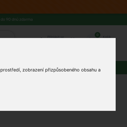
 do 90 dnů zdarma
0
Přihlásit se
Košík
Můj účet
Ferwer Club
Prodejna v Praze
Kontakty
Domácnost
Dárky
Obuv / oblečení
o prostředí, zobrazení přizpůsobeného obsahu a