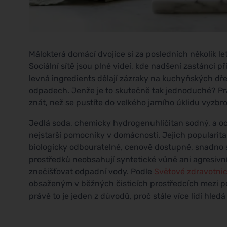
Málokterá domácí dvojice si za posledních několik le
Sociální sítě jsou plné videí, kde nadšení zastánci př
levná ingredients dělají zázraky na kuchyňských 
odpadech. Jenže je to skutečně tak jednoduché? Pravd
znát, než se pustíte do velkého jarního úklidu vyzb
Jedlá soda, chemicky hydrogenuhličitan sodný, a oce
nejstarší pomocníky v domácnosti. Jejich popularit
biologicky odbouratelné, cenově dostupné, snadno 
prostředků neobsahují syntetické vůně ani agresivn
znečišťovat odpadní vody. Podle
Světové zdravotni
obsaženým v běžných čisticích prostředcích mezi p
právě to je jeden z důvodů, proč stále více lidí hledá 