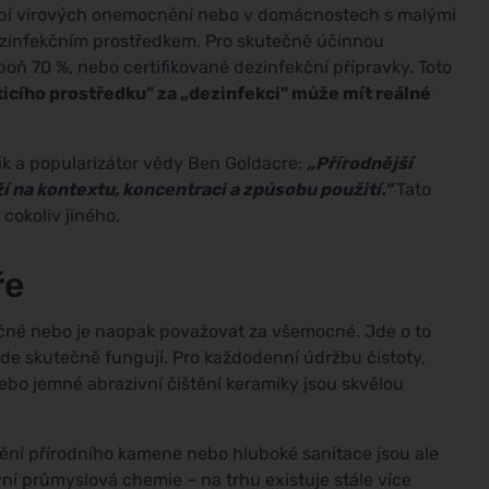
bdobí virových onemocnění nebo v domácnostech s malými
ezinfekčním prostředkem. Pro skutečně účinnou
poň 70 %, nebo certifikované dezinfekční přípravky. Toto
icího prostředku" za „dezinfekci" může mít reálné
k a popularizátor vědy Ben Goldacre:
„Přírodnější
 na kontextu, koncentraci a způsobu použití."
Tato
 cokoliv jiného.
ře
ečné nebo je naopak považovat za všemocné. Jde o to
kde skutečně fungují. Pro každodenní údržbu čistoty,
bo jemné abrazivní čištění keramiky jsou skvělou
štění přírodního kamene nebo hluboké sanitace jsou ale
ní průmyslová chemie – na trhu existuje stále více