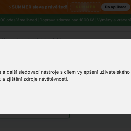
⚡
SUMMER sleva právě teď!
SUMMER
Do aplikace
00 odesíláme ihned |
Doprava zdarma nad 1800 Kč
| Výměny a vrácení
Tělo a hygiena
Děti
Muži
Zdraví
a další sledovací nástroje s cílem vylepšení uživatelskéh
a zjištění zdroje návštěvnosti.
nou a kde selhávají
rfémy
Vůně do bytu a auta