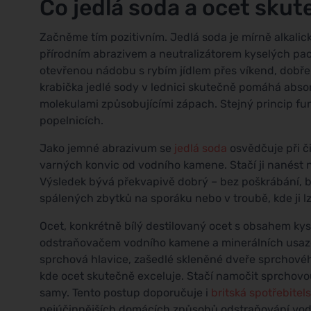
Co jedlá soda a ocet sku
Začněme tím pozitivním. Jedlá soda je mírně alkalick
přírodním abrazivem a neutralizátorem kyselých pa
otevřenou nádobu s rybím jídlem přes víkend, dobře
krabička jedlé sody v lednici skutečně pomáhá abso
molekulami způsobujícími zápach. Stejný princip fun
popelnicích.
Jako jemné abrazivum se
jedlá soda
osvědčuje při č
varných konvic od vodního kamene. Stačí ji nanést 
Výsledek bývá překvapivě dobrý – bez poškrábání, b
spálených zbytků na sporáku nebo v troubě, kde ji l
Ocet, konkrétně bílý destilovaný ocet s obsahem ky
odstraňovačem vodního kamene a minerálních usazeni
sprchová hlavice, zašedlé skleněné dveře sprchovéh
kde ocet skutečně exceluje. Stačí namočit sprchovou
samy. Tento postup doporučuje i
britská spotřebite
nejúčinnějších domácích způsobů odstraňování vo