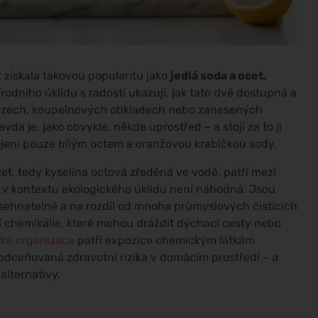
t získala takovou popularitu jako
jedlá soda a ocet.
írodního úklidu s radostí ukazují, jak tato dvě dostupná a
dřezech, koupelnových obkladech nebo zanesených
a je, jako obvykle, někde uprostřed – a stojí za to ji
rojeni pouze bílým octem a oranžovou krabičkou sody.
t, tedy kyselina octová zředěná ve vodě, patří mezi
a v kontextu ekologického úklidu není náhodná. Jsou
sehnatelné a na rozdíl od mnoha průmyslových čisticích
í chemikálie, které mohou dráždit dýchací cesty nebo
cké organizace
patří expozice chemickým látkám
odceňovaná zdravotní rizika v domácím prostředí – a
alternativy.