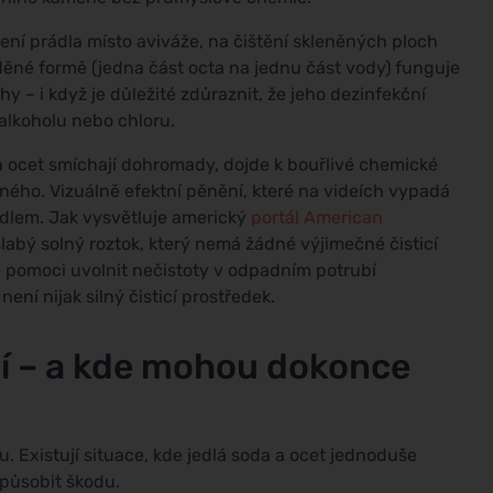
ení prádla místo aviváže, na čištění skleněných ploch
děné formě (jedna část octa na jednu část vody) funguje
y – i když je důležité zdůraznit, že jeho dezinfekční
 alkoholu nebo chloru.
 ocet smíchají dohromady, dojde k bouřlivé chemické
dného. Vizuálně efektní pěnění, které na videích vypadá
vadlem. Jak vysvětluje americký
portál American
slabý solný roztok, který nemá žádné výjimečné čisticí
že pomoci uvolnit nečistoty v odpadním potrubí
ní nijak silný čisticí prostředek.
čí – a kde mohou dokonce
. Existují situace, kde jedlá soda a ocet jednoduše
způsobit škodu.