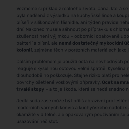
Vezměme si příklad z reálného života. Jana, která se 
byla nadšená z výsledků na kuchyňské lince a koupe
plíseň v silikonovém těsnidle, ani týden pravidelnéh
dní. Nakonec musela sáhnout po přípravku s chlorna
zkušenost není výjimkou – odborníci opakovaně upoz
bakterií a plísní, ale
nemá dostatečný mykocidní úči
kolonií
, zejména těch v porézních materiálech jako j
Dalším problémem je použití octa na nevhodných pov
reaguje s kyselinou octovou velmi špatně. Kyselina
dlouhodobě ho poškozuje. Stejné riziko platí pro n
povrchy ošetřené voskovými přípravky.
Ocet na mr
trvalé stopy
– a to je škoda, která se nedá snadno n
Jedlá soda zase může být příliš abrazivní pro lešt
moderních varných konvic a kuchyňského nádobí s a
okamžitě viditelné, ale opakovaným používáním se 
usazování nečistot.